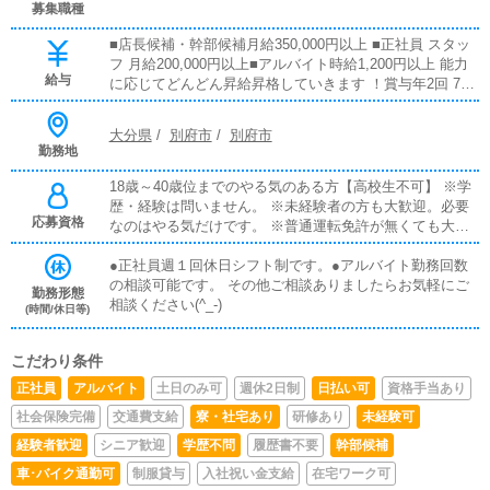
募集職種
■店長候補・幹部候補月給350,000円以上 ■正社員 スタッ
フ 月給200,000円以上■アルバイト時給1,200円以上 能力
給与
に応じてどんどん昇給昇格していきます ！賞与年2回 7
月・12月の年2回 売上歩合・大入手当てあり 月、日々の
目標売上達成の場合は手当があります 日払い制度あり 日
大分県
/
別府市
/
別府市
払い可能ですので相談してください ！
勤務地
18歳～40歳位までのやる気のある方【高校生不可】 ※学
歴・経験は問いません。 ※未経験者の方も大歓迎。必要
応募資格
なのはやる気だけです。 ※普通運転免許が無くても大丈
夫 【１】店長(店舗責任者) 店舗全体の運営 【２】幹部候
補 業務内容 店長補佐、キャスト管理、受付での業務
●正社員週１回休日シフト制です。●アルバイト勤務回数
など営業面の運営 【３】ホールスタッフ 業務内容 接客
の相談可能です。 その他ご相談ありましたらお気軽にご
勤務形態
応対、清掃、店内業務全般を行います。 ※勤務後出来る
相談ください(^_-)
(時間/休日等)
事を増やせばステップアップ可能です。 【４】Webスタ
ッフ 業務内容 ネット上の画像作成/更新などネットに関
こだわり条件
する業務全般 ※Photoshop/Excel Word使える方優遇 ※速
やかな文章の打ち込みが出来る方歓迎 【５】アルバイト
正社員
アルバイト
土日のみ可
週休2日制
日払い可
資格手当あり
業務内容 ホールスタッフとして接客応対をお願い致しま
社会保険完備
交通費支給
寮・社宅あり
研修あり
未経験可
す。 ※誰でも出来る簡単なお仕事です。 ※大学生可/主婦
(女性)可
経験者歓迎
シニア歓迎
学歴不問
履歴書不要
幹部候補
車･バイク通勤可
制服貸与
入社祝い金支給
在宅ワーク可