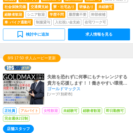
社会保険完備
交通費支給
寮・社宅あり
研修あり
未経験可
経験者歓迎
シニア歓迎
学歴不問
履歴書不要
幹部候補
車･バイク通勤可
制服貸与
入社祝い金支給
在宅ワーク可
検討中に追加
求人情報を見る
8/9 17:50 求人ムービー更新
失敗を恐れずに何事にもチャレンジする
貴方を応援します！！働きやすい環境で
ゴールドマックス
共に職場を作りましょう！！アルバイト
[
ソープ
/
別府市
]
時給も『県内最高値1300円～可能！！』
諸々、諸手当付いてデッカク稼げる♬優
しい先輩がご指導します♬
正社員
アルバイト
女性歓迎
未経験可
経験者歓迎
即日勤務可
完全週休2日制
店舗スタッフ