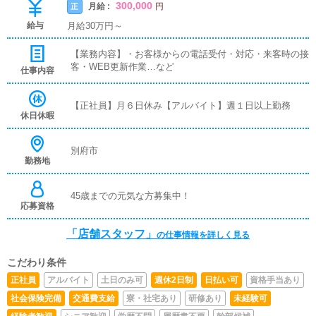
300,000
月給 :
正
円
給与
月給30万円～
【業務内容】・お客様からの電話受付・対応・来客時の接
客・WEB更新作業…など
仕事内容
【正社員】月６日休み【アルバイト】週１日以上勤務
休日休暇
別府市
勤務地
45歳までの元気な方募集中！
応募資格
「店舗スタッフ」
の仕事情報を詳しく見る
こだわり条件
正社員
アルバイト
土日のみ可
週休2日制
日払い可
資格手当あり
社会保険完備
交通費支給
寮・社宅あり
研修あり
未経験可