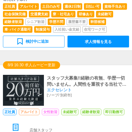
正社員
アルバイト
土日のみ可
週休2日制
日払い可
資格手当あり
社会保険完備
交通費支給
寮・社宅あり
研修あり
未経験可
経験者歓迎
シニア歓迎
学歴不問
履歴書不要
幹部候補
車･バイク通勤可
制服貸与
入社祝い金支給
在宅ワーク可
検討中に追加
求人情報を見る
8/9 16:30 求人ムービー更新
スタッフ大募集!!経験の有無、学歴一切
問いません。人間性を重視する当社では
エクセレント
明るく元気な方を求めています！
[
ソープ
/
別府市
]
正社員
アルバイト
女性歓迎
未経験可
経験者歓迎
即日勤務可
店舗スタッフ