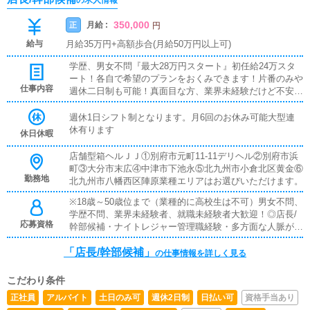
の求人情報
350,000
月給 :
正
円
給与
月給35万円+高額歩合(月給50万円以上可)
学歴、男女不問『最大28万円スタート』初任給24万スタ
ート！各自で希望のプランをおくみできます！片番のみや
仕事内容
週休二日制も可能！真面目な方、業界未経験だけど不安だ
と思っているあなた！アットホームなJJで一緒にお仕事
してみませんか？また「レジャー産業のノウハウを学びた
週休1日シフト制となります。月6回のお休み可能大型連
い！」「独立願望がある！」「大きな夢がある！」「自分
休有ります
休日休暇
のお店を持ちたい！」そんな貴方からのご応募お待ちして
おります！是非、当店で学びながら仕事をし、貴方の夢を
店舗型箱ヘルＪＪ①別府市元町11-11デリヘル②別府市浜
叶えて下さい！！【女性スタッフ特別募集中！】元キャス
町③大分市末広④中津市下池永⑤北九州市小倉北区黄金⑥
トの方や業界経験者で、事務作業などにご興味のある方は
勤務地
北九州市八幡西区陣原業種エリアはお選びいただけます。
高待遇でお待ちしております！！≪店長・幹部候補/店舗
※18歳～50歳位まで（業種的に高校生は不可）男女不問、
スタッフ≫営業状況の分析・改善・スタッフ・コンパニ
学歴不問、業界未経験者、就職未経験者大歓迎！◎店長/
オンへの指導など店舗経営の方向性の決定に深く関わる重
応募資格
幹部候補・ナイトレジャー管理職経験・多方面な人脈があ
要ポストです。やる気と責任感を持った方を募集していま
る・女性管理スキル ・学歴・年齢不問◎店舗スタッフ・
す。
「店長/幹部候補」
学歴・年齢不問・接客経験があれば◎・やる気のある方や
の仕事情報を詳しく見る
向上心のある方大歓迎！◎事務/WEBスタッフ・学歴・年
齢不問・Photoshop、Illustrator、FLASHが使える方・制
こだわり条件
作実績のわかるものをご持参ください。※インターネット
正社員
アルバイト
土日のみ可
週休2日制
日払い可
資格手当あり
関連の知識と技術のある経験者優遇◎ドライバー・学歴・