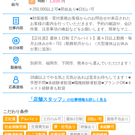
1,035
時給 :
ア
円
給与
￥250,000以上可■昇給あり■日払い可
■対面接客・受付業務お客様からのお問合せや来店された
お客様の案内を行っていただきます。予約の確認や、会計
仕事内容
作業、注意事項の喚起などをお願いします。簡単なマニュ
アルや、先輩スタッフに付いて業務内容を見ながら徐々に
【正社員】週休１日制【アルバイト】週４日以上勤務・毎
覚えていただきますので、未経験の方でも安心して働けま
月お休みが6～7日（勤務初月から）（大型連休はお休み
す。■企画の立案店舗イベントや店舗運営など様々な企画
休日休暇
が更に追加）
を提案していただきます。【新規のお客様の増加】【お客
様のリピート率の向上】【キャストの方の入店数の増加】
など、売上UPに繋がる施策の提案を行っていただきま
別府市、福岡市、下関市、熊本から選んでいただけます！
す。■キャスト管理お店で働いていただいているキャスト
勤務地
の方が稼げるようにインターネットを使ったPR（写メ日
18歳以上でやる気と元気があれば是非お待ちしてます！■
記）などの使い方などのアドバイスを行っていただきま
学歴不問■未経験者歓迎■職種経験者歓迎■ブランクOK■キ
す。■PC更新業務ヘブンネットなど、ポータルサイト等の
応募資格
ャスト経験者も歓迎
店舗情報更新作業を行っていただきます。キャストの出勤
情報やイベント、求人ブログの作成となります。基本的に
「店舗スタッフ」
はボタンを押すだけや、ブログの更新時に簡単に文字が入
の仕事情報を詳しく見る
力出来れば問題ありません。PCが苦手な人でも簡単にで
きます。■清掃・備品管理お客様やキャストの方に快適に
こだわり条件
お過ごしいただくため、店内の清掃や備品の管理・補充を
正社員
アルバイト
土日のみ可
週休2日制
日払い可
資格手当あり
行っていただきます。
社会保険完備
交通費支給
寮・社宅あり
研修あり
未経験可
経験者歓迎
シニア歓迎
学歴不問
履歴書不要
幹部候補