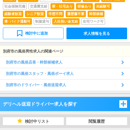
社会保険完備
交通費支給
寮・社宅あり
研修あり
未経験可
経験者歓迎
シニア歓迎
学歴不問
履歴書不要
幹部候補
車･バイク通勤可
制服貸与
入社祝い金支給
在宅ワーク可
検討中に追加
求人情報を見る
別府市の風俗男性求人の関連ページ
別府市の風俗店長・幹部候補求人
別府市の風俗スタッフ・風俗ボーイ求人
別府市のドライバー・風俗送迎求人
デリヘル送迎ドライバー求人を探す
福岡県
検討中リスト
閲覧履歴