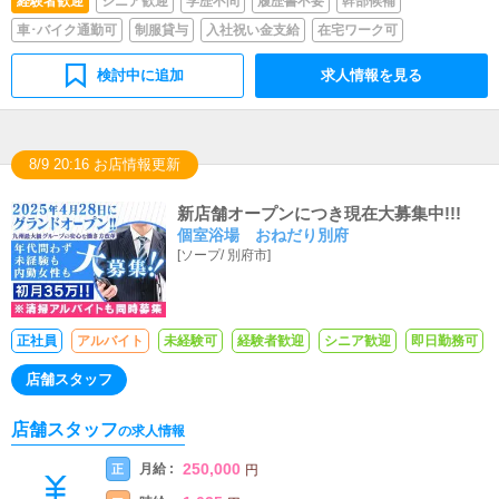
経験者歓迎
シニア歓迎
学歴不問
履歴書不要
幹部候補
車･バイク通勤可
制服貸与
入社祝い金支給
在宅ワーク可
検討中に追加
求人情報を見る
8/9 20:16 お店情報更新
新店舗オープンにつき現在大募集中!!!
個室浴場 おねだり別府
[
ソープ
/
別府市
]
正社員
アルバイト
未経験可
経験者歓迎
シニア歓迎
即日勤務可
店舗スタッフ
店舗スタッフ
の求人情報
250,000
月給 :
正
円