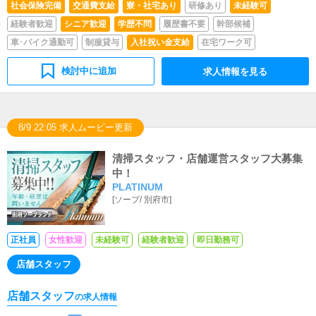
年齢不問・普通運転免許を取得して2年以上経過している
社会保険完備
交通費支給
寮・社宅あり
研修あり
未経験可
方※任意保険等の加入済みの自家用車の持込みが出来る
経験者歓迎
シニア歓迎
学歴不問
履歴書不要
幹部候補
方。自家用車をお持ちでない方も歓迎です。がんばり次第
で年収1000万円以上が可能です(現在数名が達成中・未経
車･バイク通勤可
制服貸与
入社祝い金支給
在宅ワーク可
験から入社の方もおられます）身分証必須・本籍地記載の
住民票＋運転免許証またはパスポートまたは住民基本台帳
検討中に追加
求人情報を見る
カード(写真付)など。応募の件で他に何かご質問がある場
合はお問い合わせください※暴力団関係者及びそれに準ず
る方のご応募は固くお断りさせていただきます
8/9 22:05 求人ムービー更新
清掃スタッフ・店舗運営スタッフ大募集
中！
PLATINUM
[
ソープ
/
別府市
]
正社員
女性歓迎
未経験可
経験者歓迎
即日勤務可
店舗スタッフ
店舗スタッフ
の求人情報