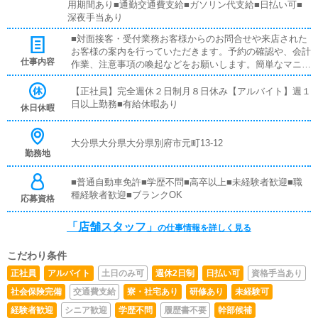
用期間あり■通勤交通費支給■ガソリン代支給■日払い可■
深夜手当あり
■対面接客・受付業務お客様からのお問合せや来店された
お客様の案内を行っていただきます。予約の確認や、会計
仕事内容
作業、注意事項の喚起などをお願いします。簡単なマニュ
アルや、先輩スタッフに付いて業務内容を見ながら徐々に
覚えていただきますので、未経験の方でも安心して働けま
【正社員】完全週休２日制月８日休み【アルバイト】週１
す。■企画の立案店舗イベントや店舗運営など様々な企画
日以上勤務■有給休暇あり
休日休暇
を提案していただきます。【新規のお客様の増加】【お客
様のリピート率の向上】【キャストの方の入店数の増加】
など、売上UPに繋がる施策の提案を行っていただきま
大分県大分県大分県別府市元町13-12
勤務地
す。■キャスト管理お店で働いていただいているキャスト
の方が稼げるようにインターネットを使ったPR（写メ日
記）などの使い方などのアドバイスを行っていただきま
■普通自動車免許■学歴不問■高卒以上■未経験者歓迎■職
す。■PC更新業務ヘブンネットなど、ポータルサイト等の
種経験者歓迎■ブランクOK
応募資格
店舗情報更新作業を行っていただきます。キャストの出勤
情報やイベント、求人ブログの作成となります。基本的に
「店舗スタッフ」
の仕事情報を詳しく見る
はボタンを押すだけや、ブログの更新時に簡単に文字が入
力出来れば問題ありません。PCが苦手な人でも簡単にで
こだわり条件
きます。■清掃・備品管理お客様やキャストの方に快適に
お過ごしいただくため、店内の清掃や備品の管理・補充を
正社員
アルバイト
土日のみ可
週休2日制
日払い可
資格手当あり
行っていただきます。
社会保険完備
交通費支給
寮・社宅あり
研修あり
未経験可
経験者歓迎
シニア歓迎
学歴不問
履歴書不要
幹部候補