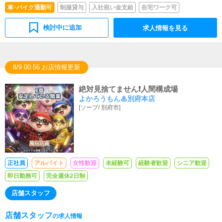
車･バイク通勤可
制服貸与
入社祝い金支給
在宅ワーク可
検討中に追加
求人情報を見る
8/9 00:56 お店情報更新
絶対見捨てません❗️人間構成場
よかろうもん♨別府本店
[
ソープ
/
別府市
]
正社員
アルバイト
女性歓迎
未経験可
経験者歓迎
シニア歓迎
即日勤務可
完全週休2日制
店舗スタッフ
店舗スタッフ
の求人情報