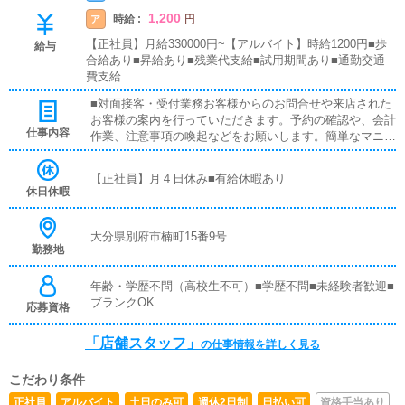
1,200
時給 :
ア
円
【正社員】月給330000円~【アルバイト】時給1200円■歩
給与
合給あり■昇給あり■残業代支給■試用期間あり■通勤交通
費支給
■対面接客・受付業務お客様からのお問合せや来店された
お客様の案内を行っていただきます。予約の確認や、会計
仕事内容
作業、注意事項の喚起などをお願いします。簡単なマニュ
アルや、先輩スタッフに付いて業務内容を見ながら徐々に
覚えていただきますので、未経験の方でも安心して働けま
【正社員】月４日休み■有給休暇あり
す。■PC更新業務ヘブンネットなど、ポータルサイト等の
休日休暇
店舗情報更新作業を行っていただきます。キャストの出勤
情報やイベント、求人ブログの作成となります。基本的に
はボタンを押すだけや、ブログの更新時に簡単に文字が入
大分県別府市楠町15番9号
勤務地
力出来れば問題ありません。PCが苦手な人でも簡単にで
きます。■清掃・備品管理お客様やキャストの方に快適に
お過ごしいただくため、店内の清掃や備品の管理・補充を
年齢・学歴不問（高校生不可）■学歴不問■未経験者歓迎■
行っていただきます。主な業務はホームページへの女の子
ブランクOK
応募資格
登録、他サイトでの宣伝、電話対応、備品管理など店舗を
運営していく中で総合的なお仕事になります。
「店舗スタッフ」
の仕事情報を詳しく見る
こだわり条件
正社員
アルバイト
土日のみ可
週休2日制
日払い可
資格手当あり