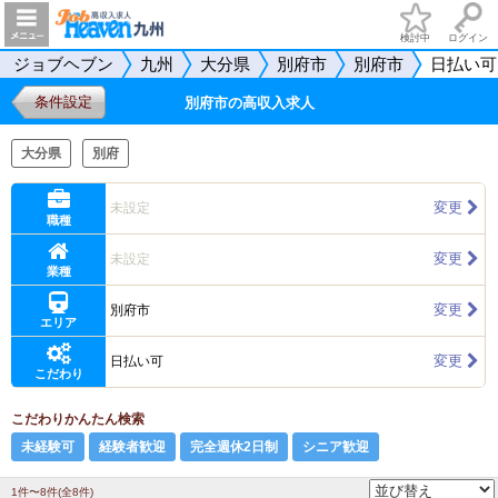
検討中
ログイン
ジョブヘブン
九州
大分県
別府市
別府市
日払い可
条件設定
別府市の高収入求人
大分県
別府
変更
未設定
職種
変更
未設定
業種
変更
別府市
エリア
変更
日払い可
こだわり
こだわりかんたん検索
未経験可
経験者歓迎
完全週休2日制
シニア歓迎
1件〜8件(全8件)