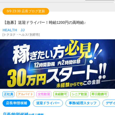
8/9 23:00 店長ブログ更新
【急募】送迎ドライバー！時給1200円の高時給♪
HEALTH JJ
[
トクヨク・ヘルス
/
別府市
]
正社員
アルバイト
女性歓迎
未経験可
シニア歓迎
即日勤務可
店長/幹部候補
送迎ドライバー
事務/経理スタッフ
デザ
店長/幹部候補