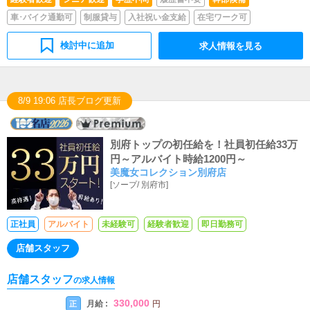
車･バイク通勤可
制服貸与
入社祝い金支給
在宅ワーク可
検討中に追加
求人情報を見る
8/9 19:06 店長ブログ更新
別府トップの初任給を！社員初任給33万
円～アルバイト時給1200円～
美魔女コレクション別府店
[
ソープ
/
別府市
]
正社員
アルバイト
未経験可
経験者歓迎
即日勤務可
店舗スタッフ
店舗スタッフ
の求人情報
330,000
月給 :
正
円