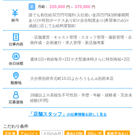
220,000
370,000
月給 :
正
円
～
円
誰でも初任給32万円可能❗️※入社祝い金20万円💴(研修期間
給与
あり)※特別ボーナスあり💴※歩合制度あり(希望者のみ)※
成績に応じてお給料変額💴
・店舗運営・キャスト管理・スタッフ管理・撮影管理・企
画作成・企画遂行・求人管理・新店舗考案
仕事内容
週休1日+有給毎月+2日※大型連休時さらに特別有給+2日
休日休暇
大分県別府市元町13-21よかろうもん♨️別府本店
勤務地
18歳以上※高校生不可性別・学歴・年齢・経験者・完全未
経験(不問)
応募資格
「店舗スタッフ」
の仕事情報を詳しく見る
こだわり条件
正社員
アルバイト
土日のみ可
週休2日制
日払い可
資格手当あり