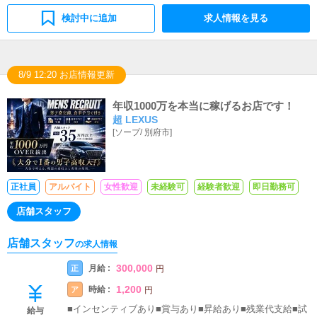
検討中に追加
求人情報を見る
8/9 12:20 お店情報更新
年収1000万を本当に稼げるお店です！
超 LEXUS
[
ソープ
/
別府市
]
正社員
アルバイト
女性歓迎
未経験可
経験者歓迎
即日勤務可
店舗スタッフ
店舗スタッフ
の求人情報
300,000
月給 :
正
円
1,200
時給 :
ア
円
■インセンティブあり■賞与あり■昇給あり■残業代支給■試
給与