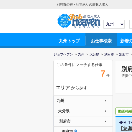
別府市の寮・社宅ありの高収入求人
九州トップ
お仕事検索
新着
ジョブヘブン
>
九州
>
大分県
>
別府市
>
別府市
この条件にマッチする仕事
別
7
件
選択中
エリア
から探す
九州
大分県
動画掲
別府市
HEALT
【急募
別府市