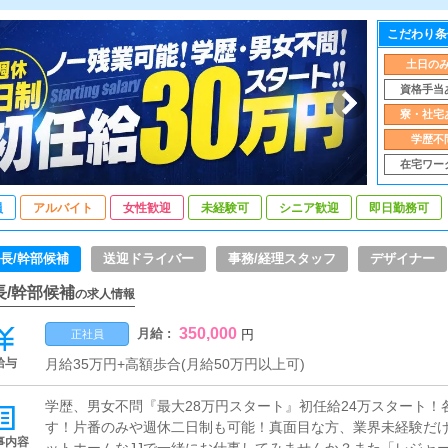
こだわり条
土日の
資格手当
寮・社宅
学歴不
在宅ワー
員
アルバイト
女性歓迎
未経験可
シニア歓迎
即日勤務可
長/幹部候補
送迎ドライバー
事務/経理スタッフ
デザイナー
長/幹部候補
の求人情報
350,000
月給 :
円
正社員
給与
月給35万円+高額歩合(月給50万円以上可)
学歴、男女不問『最大28万円スタート』初任給24万スタート
す！片番のみや週休二日制も可能！真面目な方、業界未経験だ
事内容