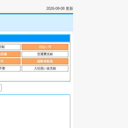
2026-08-08 更新
日制
日払い可
険完備
交通費支給
験可
経験者歓迎
不要
入社祝い金支給