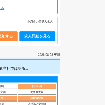
見る
別府市の高収入求人
追加する
求人詳細を見る
2026-08-08 更新
当社では明る...
日制
日払い可
険完備
交通費支給
験可
経験者歓迎
不要
入社祝い金支給