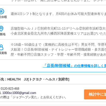
ットホームなJJで一緒にお仕事してみませんか？また「レジャ
「独立願望がある！」「大きな夢がある！」「自分のお店を持
お待ちしております！是非、当店で学びながら仕事をし、貴方
週休1日シフト制となります。月6回のお休み可能大型連休有り
ッフ特別募集中！】元キャストの方や業界経験者で、事務作業
日休暇
待ちしております！！≪店長・幹部候補/店舗スタッフ≫営業状
ニオンへの指導など店舗経営の方向性の決定に深く関わる重要
店舗型箱ヘルＪＪ①別府市元町11-11デリヘル②別府市浜町③
た方を募集しています。
小倉北区黄金⑥北九州市八幡西区陣原業種エリアはお選びいた
務地
※18歳～50歳位まで（業種的に高校生は不可）男女不問、学
大歓迎！◎店長/幹部候補・ナイトレジャー管理職経験・多方面
募資格
歴・年齢不問◎店舗スタッフ・学歴・年齢不問・接客経験があ
ある方大歓迎！◎事務/WEBスタッフ・学歴・年齢不問・Photoshop、I
方・制作実績のわかるものをご持参ください。※インターネッ
「店長/幹部候補」
の仕事情報を詳しく
遇◎ドライバー・学歴・年齢不問・普通運転免許を取得して2年
加入済みの自家用車の持込みが出来る方。自家用車をお持ちで
募先：
HEALTH JJ
年収1000万円以上が可能です(現在数名が達成中・未経験から
[トクヨク・ヘルス / 別府市]
本籍地記載の住民票＋運転免許証またはパスポートまたは住民基
0120-923-468
件で他に何かご質問がある場合はお問い合わせください※暴力
L
1000sc1000@gmail.com
募は固くお断りさせていただきます
検討中に
話の際は「ジョブヘブン見た」とお伝えください。