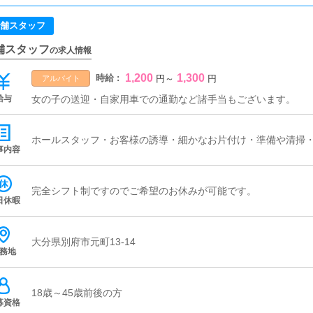
舗スタッフ
舗スタッフ
の求人情報
1,200
1,300
時給 :
円
～
円
アルバイト
給与
女の子の送迎・自家用車での通勤など諸手当もございます。
ホールスタッフ・お客様の誘導・細かなお片付け・準備や清掃
事内容
完全シフト制ですのでご希望のお休みが可能です。
日休暇
大分県別府市元町13-14
務地
18歳～45歳前後の方
募資格