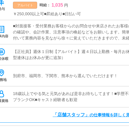
1,035
時給 :
円
アルバイト
給与
￥250,000以上可■昇給あり■日払い可
■対面接客・受付業務お客様からのお問合せや来店されたお客様
の確認や、会計作業、注意事項の喚起などをお願いします。簡
事内容
付いて業務内容を見ながら徐々に覚えていただきますので、未経
画の立案店舗イベントや店舗運営など様々な企画を提案してい
加】【お客様のリピート率の向上】【キャストの方の入店数の増
【正社員】週休１日制【アルバイト】週４日以上勤務・毎月お休
提案を行っていただきます。■キャスト管理お店で働いていただ
型連休はお休みが更に追加）
日休暇
にインターネットを使ったPR（写メ日記）などの使い方などの
■PC更新業務ヘブンネットなど、ポータルサイト等の店舗情報
ャストの出勤情報やイベント、求人ブログの作成となります。
別府市、福岡市、下関市、熊本から選んでいただけます！
務地
ログの更新時に簡単に文字が入力出来れば問題ありません。PC
清掃・備品管理お客様やキャストの方に快適にお過ごしいただ
補充を行っていただきます。
18歳以上でやる気と元気があれば是非お待ちしてます！■学歴不
ブランクOK■キャスト経験者も歓迎
募資格
「店舗スタッフ」
の仕事情報を詳しく