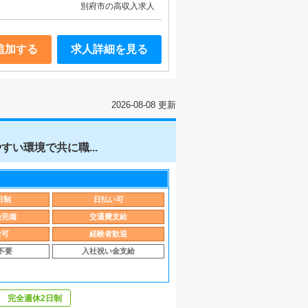
別府市の高収入求人
追加する
求人詳細を見る
2026-08-08 更新
い環境で共に職...
日制
日払い可
険完備
交通費支給
験可
経験者歓迎
不要
入社祝い金支給
完全週休2日制