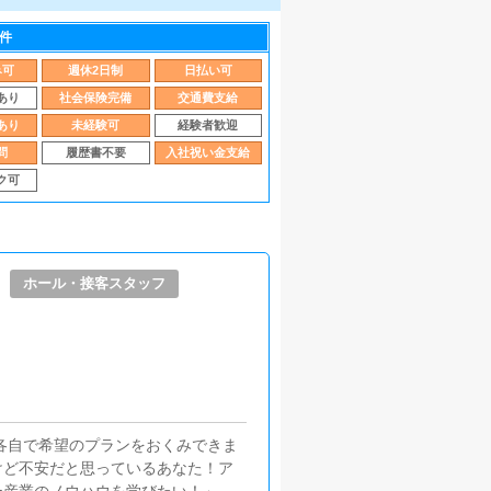
件
み可
週休2日制
日払い可
あり
社会保険完備
交通費支給
あり
未経験可
経験者歓迎
問
履歴書不要
入社祝い金支給
ク可
ホール・接客スタッフ
！各自で希望のプランをおくみできま
けど不安だと思っているあなた！ア