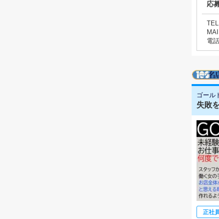
応
TEL
MAI
電
ゴール
失敗を
正社