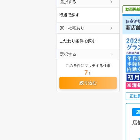
選択する
動画掲
待遇で探す
個室浴
新店舗
寮・社宅あり
こだわり条件で探す
選択する
この条件にマッチする仕事
7
件
絞り込む
正社
店
店