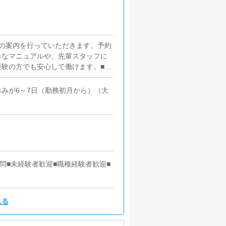
の案内を行っていただきます。予約
単なマニュアルや、先輩スタッフに
験の方でも安心して働けます。■企
ただきます。【新規のお客様の増
加】など、売上UPに繋がる施策の
みが6～7日（勤務初月から）（大
いているキャストの方が稼げるよう
アドバイスを行っていただきます。
更新作業を行っていただきます。キ
基本的にはボタンを押すだけや、ブ
が苦手な人でも簡単にできます。■
くため、店内の清掃や備品の管理・
問■未経験者歓迎■職種経験者歓迎■
見る