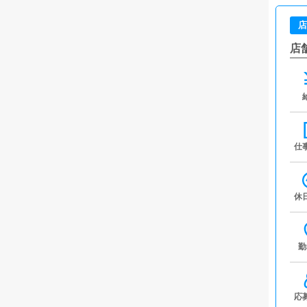
店
店
仕
休
勤
応