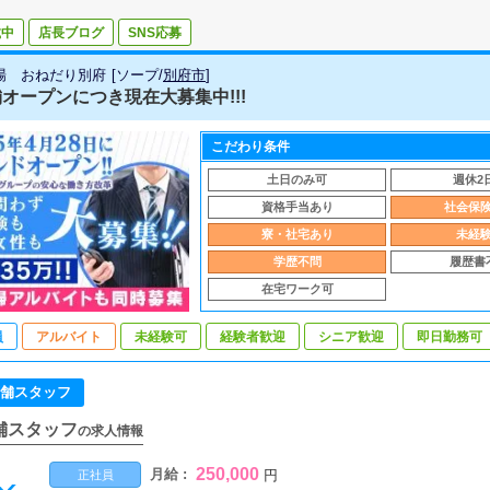
載中
店長ブログ
SNS応募
場 おねだり別府
[
ソープ
/
別府市
]
オープンにつき現在大募集中!!!
こだわり条件
土日のみ可
週休2
資格手当あり
社会保
寮・社宅あり
未経
学歴不問
履歴書
在宅ワーク可
員
アルバイト
未経験可
経験者歓迎
シニア歓迎
即日勤務可
舗スタッフ
舗スタッフ
の求人情報
250,000
月給 :
円
正社員