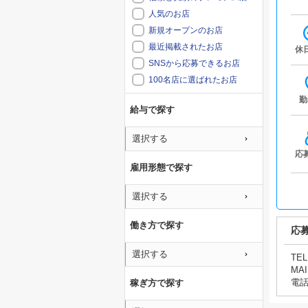
人気のお店
新規オープンのお店
最近掲載されたお店
休
SNSから応募できるお店
100名店に選ばれたお店
勤
給与で探す
選択する
応
雇用形態で探す
選択する
働き方で探す
応
選択する
TEL
MAI
電
稼ぎ方で探す