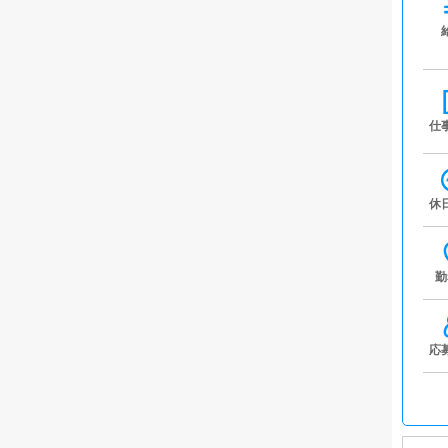
仕
休
勤
応