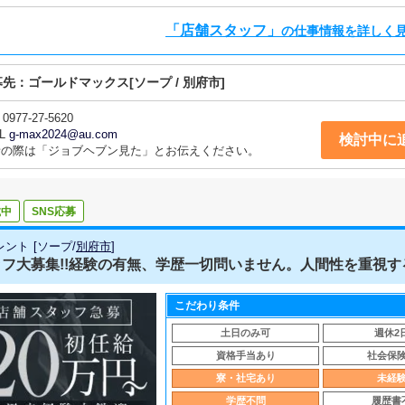
「店舗スタッフ」
の仕事情報を詳しく
募先：
ゴールドマックス
[ソープ / 別府市]
0977-27-5620
L
g-max2024@au.com
検討中に
話の際は「ジョブヘブン見た」とお伝えください。
載中
SNS応募
レント
[
ソープ
/
別府市
]
フ大募集!!経験の有無、学歴一切問いません。人間性を重視する
こだわり条件
土日のみ可
週休2
資格手当あり
社会保
寮・社宅あり
未経
学歴不問
履歴書