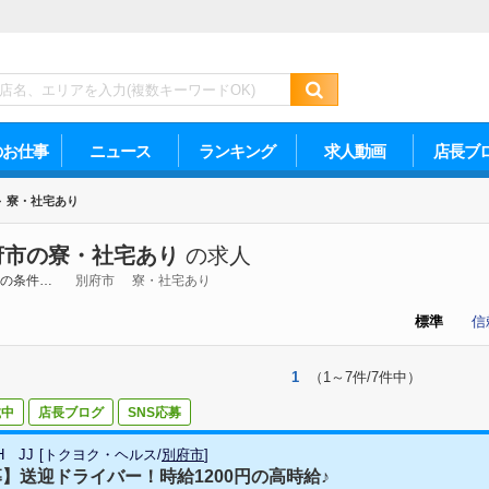
のお仕事
ニュース
ランキング
求人動画
店長ブ
>
寮・社宅あり
府市の寮・社宅あり
の求人
の条件…
別府市
寮・社宅あり
標準
信
1
（1～7件/7件中）
載中
店長ブログ
SNS応募
H JJ
[
トクヨク・ヘルス
/
別府市
]
】送迎ドライバー！時給1200円の高時給♪