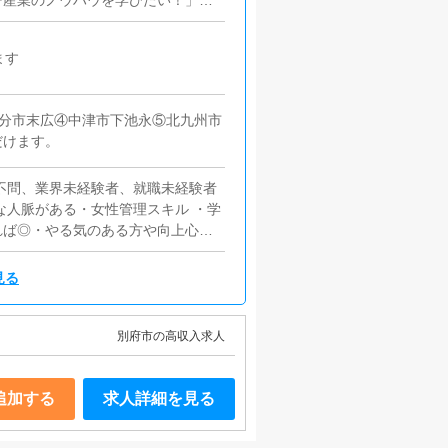
ー産業のノウハウを学びたい！」
ちたい！」そんな貴方からのご応募
の夢を叶えて下さい！！【女性スタ
ます
などにご興味のある方は高待遇でお
況の分析・改善・スタッフ・コンパ
ポストです。やる気と責任感を持っ
大分市末広④中津市下池永⑤北九州市
だけます。
歴不問、業界未経験者、就職未経験者
な人脈がある・女性管理スキル ・学
れば◎・やる気のある方や向上心の
llustrator、FLASHが使える
ト関連の知識と技術のある経験者優
見る
以上経過している方※任意保険等の
ない方も歓迎です。がんばり次第で
入社の方もおられます）身分証必須・
別府市の高収入求人
本台帳カード(写真付)など。応募の
団関係者及びそれに準ずる方のご応
追加する
求人詳細を見る