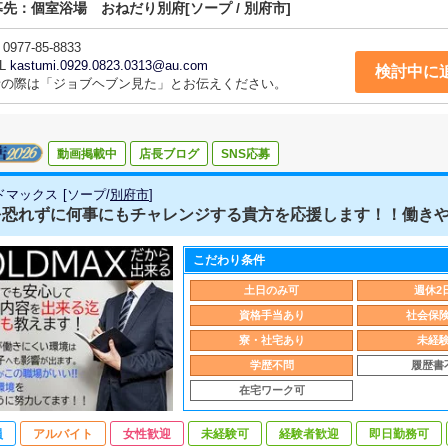
募先：
個室浴場 おねだり別府
[ソープ / 別府市]
0977-85-8833
L
kastumi.0929.0823.0313@au.com
検討中に
話の際は「ジョブヘブン見た」とお伝えください。
動画掲載中
店長ブログ
SNS応募
ドマックス
[
ソープ
/
別府市
]
恐れずに何事にもチャレンジする貴方を応援します！！働きやす
こだわり条件
土日のみ可
週休2
資格手当あり
社会保
寮・社宅あり
未経
学歴不問
履歴書
在宅ワーク可
員
アルバイト
女性歓迎
未経験可
経験者歓迎
即日勤務可