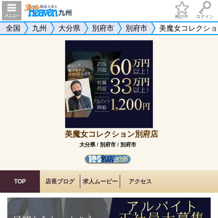
検討中
ログイン
全国
九州
大分県
別府市
別府市
美魔女コレクショ
美魔女コレクション別府店
大分県
/
別府市
/
別府市
TOP
店長ブログ
求人ムービー
アクセス