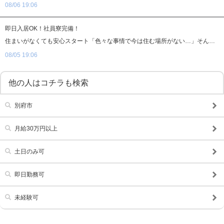
08/06 19:06
即日入居OK！社員寮完備！
住まいがなくても安心スタート「色々な事情で今は住む場所がない…」そんな方でも心配はいりません！当店「美魔女コレクション」では 完全無料の社員寮を完備。採用が決まれば、その日からでもすぐに入居できます。
08/05 19:06
他の人はコチラも検索
別府市
月給30万円以上
土日のみ可
即日勤務可
未経験可