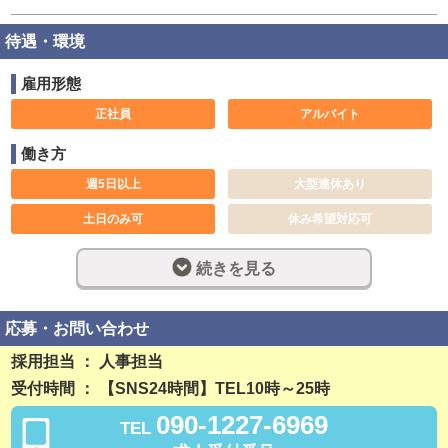
待遇・環境
雇用形態
正社員
アルバイト
働き方
週5日以上
大型連休あり
土日のみ可
休み希望対応可
長期歓迎
週休2日制
続きを見る
完全週休2日制
深夜勤務
社員登用制度あり
残業なし
応募・お問い合わせ
勤務開始日相談可
採用担当 ： 人事担当
受付時間 ： 【SNS24時間】TEL10時～25時
稼ぎ方
090-1227-6969
TEL
前払い可
日払い可