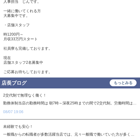
人事担当 じんです。
即日採用合否通達可
残業代支給
一緒に働いてくれる方
大募集中です。
・店舗スタッフ
時1200円～
月収33万円スタート
社員寮も完備しております。
現在
店舗スタッフ2名募集中
ご応募お待ちしております。
店長ブログ
もっとみる
2交代制で無理なく働く！
勤務体制当店の勤務時間は 朝7時～深夜25時までの間で2交代制。労働時間は 実働11時間 となります。無理のない勤務体制なので、安定して長く働くことが可能です。「プライベートを大切にしながらしっかり稼ぎたい」「安定した勤務体制の職場を探している」そんな方はぜひ当店へ！お気軽にお問い合わせください。
08/07 19:06
未経験でも安心！
一般職からの転職者が多数活躍当店では、元々一般職で働いていた方が多く、転職してきたスタッフがほとんどです不安を払拭できる職場ナイトワーク業界には「ダークなイメージ」がつきものですが、当店は違います。未経験の方でも安心して働けるよう、クリーンで働きやすい環境づくりを徹底しています。給与体系が明確で安心研修制度あり、基礎から丁寧にサポート無理な働かせ方や強引な引き止めは一切なし「やってみたいけど、少し不安…」そう思っている方も大丈夫！まずは一度、お問い合わせ・面接に来てみませんか？