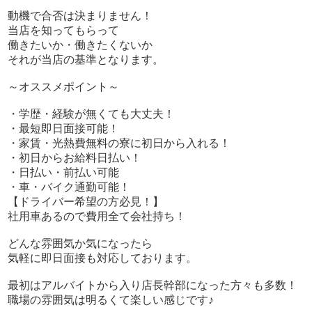
・送迎時は社用車があるので費用は全て会社持ち！
動機で合否は決まりません！
当店を知ってもらって
働きたいか・働きたくないか
それが当店の基準となります。
～オススメポイント～
・学歴・経験が無くても大丈夫！
・最短即日面接可能！
・家賃・光熱費無料の寮に初日から入れる！
・初日からお給料日払い！
・日払い・前払い可能
・車・バイク通勤可能！
【ドライバー希望の方必見！】
社用車あるので費用全て会社持ち！
どんな雰囲気か気になったら
気軽に即日面接も対応しております。
最初はアルバイトから入り店長幹部になった方々も多数！
職場の雰囲気は明るくて楽しい感じです♪