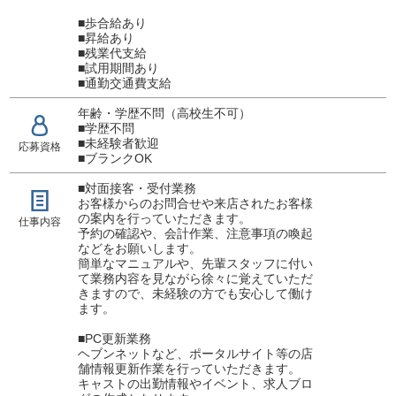
■歩合給あり
■昇給あり
■残業代支給
■試用期間あり
■通勤交通費支給
年齢・学歴不問（高校生不可）
■学歴不問
■未経験者歓迎
応募資格
■ブランクOK
■対面接客・受付業務
お客様からのお問合せや来店されたお客様
の案内を行っていただきます。
仕事内容
予約の確認や、会計作業、注意事項の喚起
などをお願いします。
簡単なマニュアルや、先輩スタッフに付い
て業務内容を見ながら徐々に覚えていただ
きますので、未経験の方でも安心して働け
ます。
■PC更新業務
ヘブンネットなど、ポータルサイト等の店
舗情報更新作業を行っていただきます。
キャストの出勤情報やイベント、求人ブロ