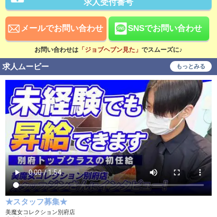
求人受付番号
昇給あり
資格手当あり
待遇
メールでお問い合わせ
SNSでお問い合わせ
社会保険完備
交通費支給
お問い合わせは
「ジョブヘブン見た」
でスムーズに♪
寮・社宅あり
研修あり
求人ムービー
もっとみる
こだわり
未経験可
経験者歓迎
シニア歓迎
女性活躍中
大学生歓迎
即日勤務可
学歴不問
履歴書不要
幹部候補
車･バイク通勤可
制服貸与
入社祝い金支給
WEB面接OK
在宅ワーク可
★スタッフ募集★
オフィス内分煙・禁煙
送迎車持込禁煙可
美魔女コレクション別府店