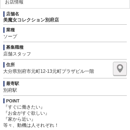
お店情報
と繋がり、『人が会社を作る』と考えております。
店舗名
一昔前のパワハラ、休暇なし、軍隊のような教育ではな
美魔女コレクション別府店
く、必要な時々に応じてチームミーティングや全体ミーテ
ィングで常にお店の向上について話し合い、一般企業の様
業種
な体制で勤務して頂いております。
ソープ
なので、当店では常に新しい考えを取り入れるために、異
募集職種
業種からの募集は積極的に採用しチーム力を高め業務に取
店舗スタッフ
り組んでおります。
住所
真面目に取り組んでいるからこそ、嘘偽りのない広告をし
大分県別府市元町12-13元町プラザビル一階
ております。
最寄駅
・社員初任給33万円スタート！
別府駅
・アルバイト時給1200円～！
・学歴・経験が無くても大丈夫！
POINT
・最短即日面接可能！
『すぐに働きたい』
・家賃・光熱費無料の寮に初日から入れる！
『お金がすぐ欲しい』
・初日からお給料日払いOK！
『家から近い』
・前払いも可能
等々、動機は人それぞれ！
・車・バイク通勤可能！