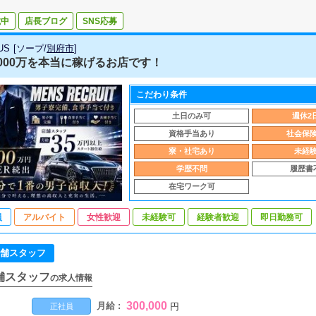
載中
店長ブログ
SNS応募
US
[
ソープ
/
別府市
]
000万を本当に稼げるお店です！
こだわり条件
土日のみ可
週休2
資格手当あり
社会保
寮・社宅あり
未経
学歴不問
履歴書
在宅ワーク可
員
アルバイト
女性歓迎
未経験可
経験者歓迎
即日勤務可
舗スタッフ
舗スタッフ
の求人情報
300,000
月給 :
円
正社員