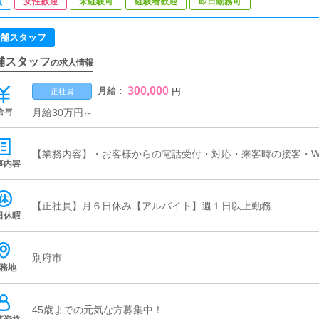
員
女性歓迎
未経験可
経験者歓迎
即日勤務可
舗スタッフ
舗スタッフ
の求人情報
300,000
月給 :
円
正社員
給与
月給30万円～
【業務内容】・お客様からの電話受付・対応・来客時の接客・W
事内容
【正社員】月６日休み【アルバイト】週１日以上勤務
日休暇
別府市
務地
45歳までの元気な方募集中！