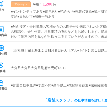
1,200
時給 :
円
アルバイト
給与
■インセンティブあり■賞与あり■昇給あり■残業代支給■試用期
支給■日払い可■深夜手当あり
■対面接客・受付業務お客様からのお問合せや来店されたお客様
の確認や、会計作業、注意事項の喚起などをお願いします。簡
事内容
付いて業務内容を見ながら徐々に覚えていただきますので、未経
画の立案店舗イベントや店舗運営など様々な企画を提案してい
加】【お客様のリピート率の向上】【キャストの方の入店数の増
【正社員】完全週休２日制月８日休み【アルバイト】週１日以上
提案を行っていただきます。■キャスト管理お店で働いていただ
日休暇
にインターネットを使ったPR（写メ日記）などの使い方などの
■PC更新業務ヘブンネットなど、ポータルサイト等の店舗情報
ャストの出勤情報やイベント、求人ブログの作成となります。
大分県大分県大分県別府市元町13-12
務地
ログの更新時に簡単に文字が入力出来れば問題ありません。PC
清掃・備品管理お客様やキャストの方に快適にお過ごしいただ
補充を行っていただきます。
■普通自動車免許■学歴不問■高卒以上■未経験者歓迎■職種経験者
募資格
「店舗スタッフ」
の仕事情報を詳しく