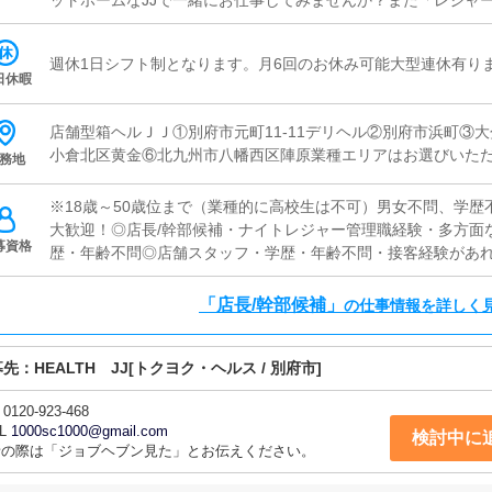
ットホームなJJで一緒にお仕事してみませんか？また「レジャ
「独立願望がある！」「大きな夢がある！」「自分のお店を持
お待ちしております！是非、当店で学びながら仕事をし、貴方
週休1日シフト制となります。月6回のお休み可能大型連休有り
ッフ特別募集中！】元キャストの方や業界経験者で、事務作業
日休暇
待ちしております！！≪店長・幹部候補/店舗スタッフ≫営業状
ニオンへの指導など店舗経営の方向性の決定に深く関わる重要
店舗型箱ヘルＪＪ①別府市元町11-11デリヘル②別府市浜町③
た方を募集しています。
小倉北区黄金⑥北九州市八幡西区陣原業種エリアはお選びいた
務地
※18歳～50歳位まで（業種的に高校生は不可）男女不問、学
大歓迎！◎店長/幹部候補・ナイトレジャー管理職経験・多方面
募資格
歴・年齢不問◎店舗スタッフ・学歴・年齢不問・接客経験があ
ある方大歓迎！◎事務/WEBスタッフ・学歴・年齢不問・Photoshop、I
方・制作実績のわかるものをご持参ください。※インターネッ
「店長/幹部候補」
の仕事情報を詳しく
遇◎ドライバー・学歴・年齢不問・普通運転免許を取得して2年
加入済みの自家用車の持込みが出来る方。自家用車をお持ちで
募先：
HEALTH JJ
年収1000万円以上が可能です(現在数名が達成中・未経験から
[トクヨク・ヘルス / 別府市]
本籍地記載の住民票＋運転免許証またはパスポートまたは住民基
0120-923-468
件で他に何かご質問がある場合はお問い合わせください※暴力
L
1000sc1000@gmail.com
募は固くお断りさせていただきます
検討中に
話の際は「ジョブヘブン見た」とお伝えください。