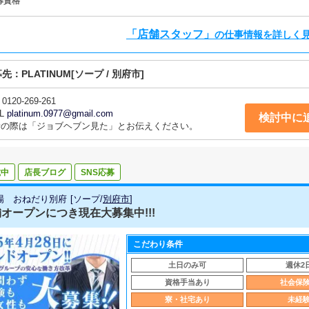
募資格
「店舗スタッフ」
の仕事情報を詳しく
募先：
PLATINUM
[ソープ / 別府市]
0120-269-261
L
platinum.0977@gmail.com
検討中に
話の際は「ジョブヘブン見た」とお伝えください。
載中
店長ブログ
SNS応募
場 おねだり別府
[
ソープ
/
別府市
]
オープンにつき現在大募集中!!!
こだわり条件
土日のみ可
週休2
資格手当あり
社会保
寮・社宅あり
未経