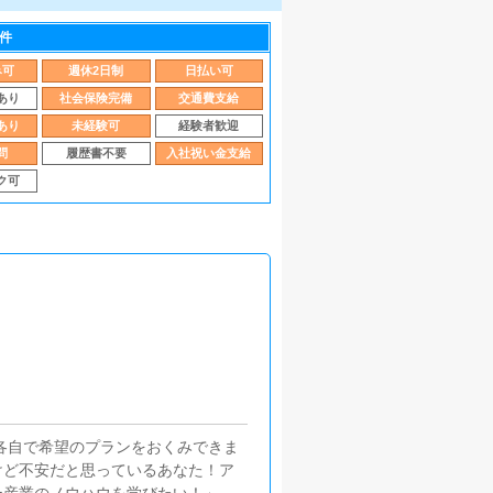
件
み可
週休2日制
日払い可
あり
社会保険完備
交通費支給
あり
未経験可
経験者歓迎
問
履歴書不要
入社祝い金支給
ク可
！各自で希望のプランをおくみできま
けど不安だと思っているあなた！ア