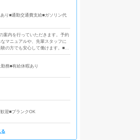
間あり■通勤交通費支給■ガソリン代
の案内を行っていただきます。予約
単なマニュアルや、先輩スタッフに
験の方でも安心して働けます。■企
ただきます。【新規のお客様の増
加】など、売上UPに繋がる施策の
勤務■有給休暇あり
いているキャストの方が稼げるよう
アドバイスを行っていただきます。
更新作業を行っていただきます。キ
基本的にはボタンを押すだけや、ブ
が苦手な人でも簡単にできます。■
くため、店内の清掃や備品の管理・
歓迎■ブランクOK
見る