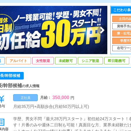
こだわり条
土日の
資格手当
寮・社宅
学歴不
在宅ワー
員
アルバイト
女性歓迎
未経験可
シニア歓迎
即日勤務可
長/幹部候補
長/幹部候補
の求人情報
350,000
月給 :
円
正社員
給与
月給35万円+高額歩合(月給50万円以上可)
学歴、男女不問『最大28万円スタート』初任給24万スタート
す！片番のみや週休二日制も可能！真面目な方、業界未経験だ
事内容