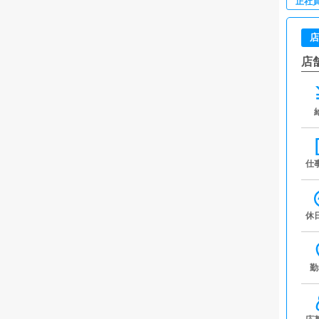
正社
店
店
仕
休
勤