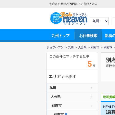
別府市の月給25万円以上の高収入求人
九州トップ
お仕事検索
新着
ジョブヘブン
>
九州
>
大分県
>
別府市
>
別府市
この条件にマッチする仕事
別
5
件
選択中
エリア
から探す
九州
大分県
動画掲
別府市
HEALT
【急募
別府市