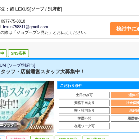
募先：
超 LEXUS
[ソープ / 別府市]
0977-75-8818
L
lexus758811@gmail.com
検討中に
話の際は「ジョブヘブン見た」とお伝えください。
載中
SNS応募
NUM
[
ソープ
/
別府市
]
スタッフ・店舗運営スタッフ大募集中！
こだわり条件
土日のみ可
週休2
資格手当あり
社会保
寮・社宅あり
未経
学歴不問
履歴書
在宅ワーク可