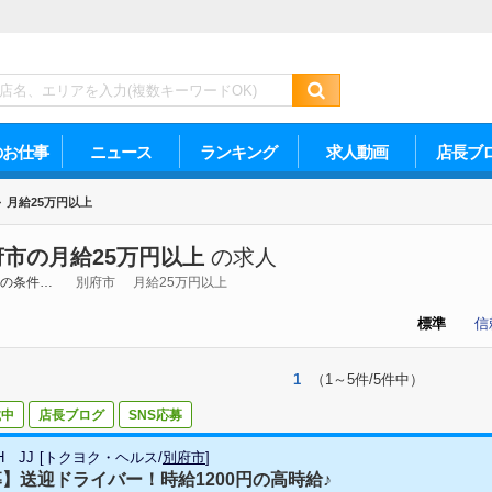
のお仕事
ニュース
ランキング
求人動画
店長ブ
>
月給25万円以上
府市の月給25万円以上
の求人
の条件…
別府市
月給25万円以上
標準
信
1
（1～5件/5件中）
載中
店長ブログ
SNS応募
H JJ
[
トクヨク・ヘルス
/
別府市
]
】送迎ドライバー！時給1200円の高時給♪