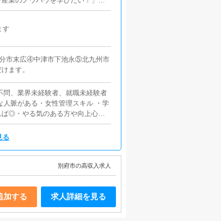
ー産業のノウハウを学びたい！」
ちたい！」そんな貴方からのご応募
の夢を叶えて下さい！！【女性スタ
ます
などにご興味のある方は高待遇でお
況の分析・改善・スタッフ・コンパ
ポストです。やる気と責任感を持っ
大分市末広④中津市下池永⑤北九州市
だけます。
歴不問、業界未経験者、就職未経験者
な人脈がある・女性管理スキル ・学
れば◎・やる気のある方や向上心の
llustrator、FLASHが使える
ト関連の知識と技術のある経験者優
見る
以上経過している方※任意保険等の
ない方も歓迎です。がんばり次第で
入社の方もおられます）身分証必須・
別府市の高収入求人
本台帳カード(写真付)など。応募の
団関係者及びそれに準ずる方のご応
追加する
求人詳細を見る