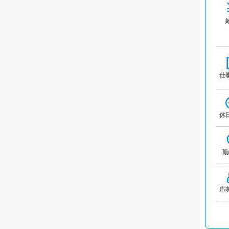
仕
休
勤
応