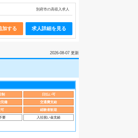
別府市の高収入求人
追加する
求人詳細を見る
2026-08-07 更新
日制
日払い可
険完備
交通費支給
験可
経験者歓迎
不要
入社祝い金支給