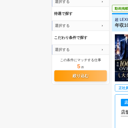
選択する
動画掲
待遇で探す
超 LEX
年収1
選択する
こだわり条件で探す
選択する
この条件にマッチする仕事
5
件
絞り込む
正社
店
店