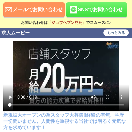
社会保険完備
交通費支給
メールでお問い合わせ
SNSでお問い合わせ
寮・社宅あり
研修あり
お問い合わせは
「ジョブヘブン見た」
でスムーズに♪
こだわり
求人ムービー
もっとみる
未経験可
経験者歓迎
シニア歓迎
女性歓迎
女性活躍中
大学生歓迎
即日勤務可
学歴不問
履歴書不要
幹部候補
車･バイク通勤可
制服貸与
入社祝い金支給
WEB面接OK
在宅ワーク可
オフィス内分煙・禁煙
新規拡大オープンの為スタッフ大募集!!経験の有無、学歴
送迎車持込禁煙可
即日採用合否通達可
一切問いません。人間性を重視する当社では明るく元気な
方を求めています！
残業代支給