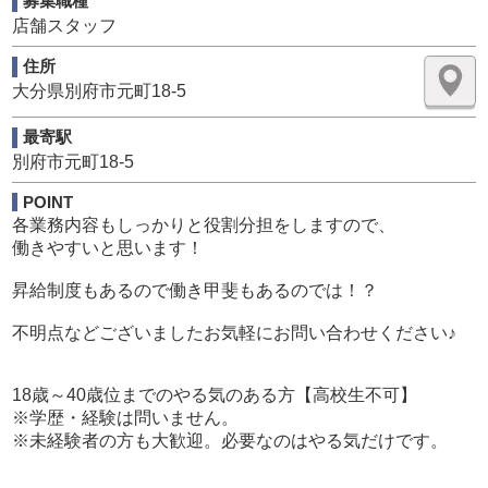
募集職種
店舗全体の運営
店舗スタッフ
【２】幹部候補
住所
店長補佐、キャスト管理、受付での業務など営業面の運営
大分県別府市元町18-5
【３】ホールスタッフ
接客応対、清掃、店内業務全般を行います。
最寄駅
※勤務後出来る事を増やせばステップアップ可能です。
別府市元町18-5
【４】Webスタッフ
POINT
ネット上の画像作成/更新などネットに関する業務全般
各業務内容もしっかりと役割分担をしますので、
※Photoshop/Excel Word使える方優遇
働きやすいと思います！
※速やかな文章の打ち込みが出来る方歓迎
昇給制度もあるので働き甲斐もあるのでは！？
【５】アルバイト
ホールスタッフとして接客応対をお願い致します。
不明点などございましたお気軽にお問い合わせください♪
※誰でも出来る簡単なお仕事です。
※大学生可/主婦(女性)可
18歳～40歳位までのやる気のある方【高校生不可】
※学歴・経験は問いません。
※未経験者の方も大歓迎。必要なのはやる気だけです。