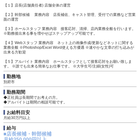
【１】店長(店舗責任者) 店舗全体の運営
【２】幹部候補 業務内容 店長補佐、キャスト管理、受付での業務など営業
面の運営
【３】ホールスタッフ 業務内容 接客応対、清掃、店内業務全般を行います。
※勤務後出来る事を増やせばステップアップ可能です。
【４】Webスタッフ 業務内容 ネット上の画像作成/更新などネットに関する
業務全般 ※Photoshop/Excel Word使える方優遇 ※速やかな文章の打ち込みが
出来る方歓迎
【５】アルバイト 業務内容 ホールスタッフとして接客応対をお願い致しま
す。 ※誰でも出来る簡単なお仕事です。 ※大学生可/主婦(女性)可
勤務地
別府市
勤務期間
◆正社員は長期間でお考えの方。
◆アルバイトは期間の相談可能です。
お給料目安
月給30万円以上
給与
■店長候補・幹部候補
月給350,000円以上