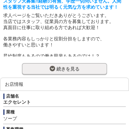
スタッフ大募集!!経験の有無、学歴一切問いません。人間
性を重視する当社では明るく元気な方を求めています！
求人ページをご覧いただきありがとうございます。
当店ではスタッフ、従業員の方を募集しております。
真面目に仕事に取り組める方であれば大歓迎！
各業務内容もしっかりと役割分担をしますので、
働きやすいと思います！
昇給制度もあるので働き甲斐もあるのでは！？
不明点などございましたお気軽にお問い合わせください♪
続きを見る
18歳～40歳位までのやる気のある方【高校生不可】
お店情報
※学歴・経験は問いません。
※未経験者の方も大歓迎。必要なのはやる気だけです。
店舗名
※普通運転免許が無くても大丈夫
エクセレント
業種
ソープ
【１】店長(店舗責任者)