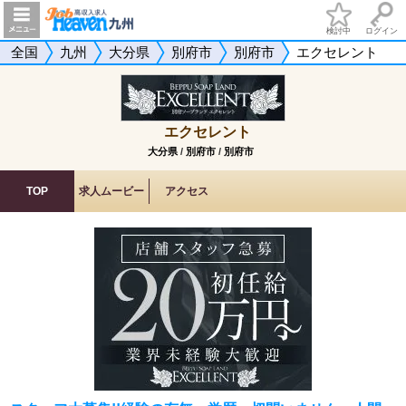
検討中
ログイン
全国
九州
大分県
別府市
別府市
エクセレント
エクセレント
大分県
/
別府市
/
別府市
TOP
求人ムービー
アクセス