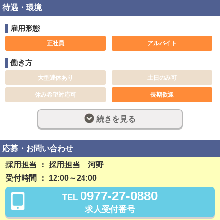
待遇・環境
雇用形態
正社員
アルバイト
働き方
大型連休あり
土日のみ可
休み希望対応可
長期歓迎
週休2日制
完全週休2日制
続きを見る
フルタイム
社員登用制度あり
残業なし
勤務開始日相談可
応募・お問い合わせ
採用担当 ： 採用担当 河野
稼ぎ方
受付時間 ： 12:00～24:00
日払い可
賞与あり
0977-27-0880
TEL
昇給あり
資格手当あり
求人受付番号
待遇