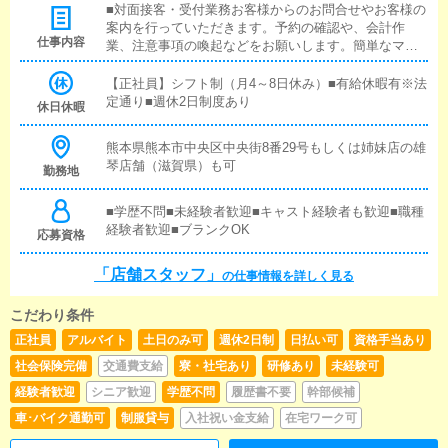
■対面接客・受付業務お客様からのお問合せやお客様の
案内を行っていただきます。予約の確認や、会計作
仕事内容
業、注意事項の喚起などをお願いします。簡単なマニ
ュアルや、先輩スタッフに付いて業務内容を見ながら
徐々に覚えていただきますので、未経験の方でも安心
【正社員】シフト制（月4～8日休み）■有給休暇有※法
して働けます。■キャスト管理お店で働いていただいて
定通り■週休2日制度あり
休日休暇
いるキャストの方が稼げるようにインターネットを使
ったPR（写メ日記）などの使い方などのアドバイスを
熊本県熊本市中央区中央街8番29号もしくは姉妹店の雄
行っていただきます。■企画の立案店舗イベントや店舗
琴店舗（滋賀県）も可
勤務地
運営など様々な企画を提案していただきます。【新規
のお客様の増加】【お客様のリピート率の向上】【キ
ャストの方の入店数の増加】など、売上UPに繋がる施
■学歴不問■未経験者歓迎■キャスト経験者も歓迎■職種
策の提案を行っていただきます。■PC更新業務ヘブン
経験者歓迎■ブランクOK
応募資格
ネットなど、ポータルサイト等の店舗情報更新作業を
行っていただきます。キャストの出勤情報やイベン
「店舗スタッフ」
の仕事情報を詳しく見る
ト、求人ブログの作成となります。基本的にはボタン
を押すだけや、ブログの更新時に簡単に文字が入力出
こだわり条件
来れば問題ありません。PCが苦手な人でも簡単にでき
ます。■清掃・備品管理お客様やキャストの方に快適に
正社員
アルバイト
土日のみ可
週休2日制
日払い可
資格手当あり
お過ごしいただくため、店内の清掃や備品の管理・補
社会保険完備
交通費支給
寮・社宅あり
研修あり
未経験可
充を行っていただきます。
経験者歓迎
シニア歓迎
学歴不問
履歴書不要
幹部候補
車･バイク通勤可
制服貸与
入社祝い金支給
在宅ワーク可