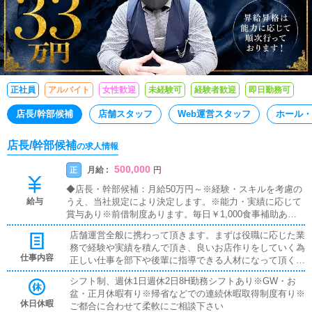
正社員
アルバイト
女性歓迎
未経験可
経験者歓迎
即日勤務可
店長/幹部候補
店舗スタッフ
Web運営スタッフ
ホール・
店長/幹部候補
の求人情報
500,000
月給 :
正
円
◆店長・幹部候補：月給50万円～※経験・スキルを考慮の
給与
うえ、当社規定により決定します。※能力・実績に応じて
賞与あり※前借制度あります。毎日￥1,000食事補助ありま
す！
店舗運営全般に携わって頂きます。まずは役職に応じた業
務で経験や実績を積んで頂き、良いお店作りをしていく為
仕事内容
正しい仕事を部下や後輩に指導できる人材になって頂く事
を期待してます。
シフト制、週休1日週休2日8H勤務シフトあり※GW・お
盆・正月休暇有り※帰省などでの連続休暇取得制度有り※
休日休暇
ご都合に合わせて柔軟にご相談下さい