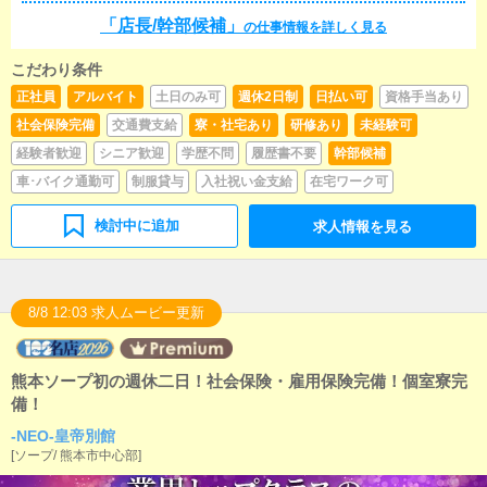
す！！一緒に頑張ってくれるスタッフを大募集してい
ます。■清掃・備品管理お客様やキャストの方に快適に
「店長/幹部候補」
ます!!頑張っている女の子達を応援し、時には励まし、
の仕事情報を詳しく見る
お過ごしいただくため、店内の清掃や備品の管理・補
共に頑張っていける貴方のような方、ぜひお問い合わ
充を行っていただきます。
せください!!※18歳未満（高校生を含む）の応募はお断
こだわり条件
りします。
正社員
アルバイト
土日のみ可
週休2日制
日払い可
資格手当あり
社会保険完備
交通費支給
寮・社宅あり
研修あり
未経験可
経験者歓迎
シニア歓迎
学歴不問
履歴書不要
幹部候補
車･バイク通勤可
制服貸与
入社祝い金支給
在宅ワーク可
検討中に追加
求人情報を見る
8/8 12:03 求人ムービー更新
熊本ソープ初の週休二日！社会保険・雇用保険完備！個室寮完
備！
-NEO-皇帝別館
[
ソープ
/
熊本市中心部
]