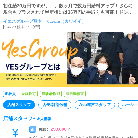
初任給29万円ですが、、、数ヶ月で数万円給料アップ！さらに
歩合もプラスされて半年後には35万円の手取りも可能！ドンド
ン給料が増える！
イエスグループ熊本 Kawaii（カワイイ）
[
ヘルス
/
熊本市中心部
]
正社員
未経験可
経験者歓迎
即日勤務可
店舗スタッフ
店長/幹部候補
Web運営スタッフ
ホール・
店舗スタッフ
の求人情報
290,000
月給 :
正
円
■インセンティブあり■昇給あり■残業代支給■週払い可■日