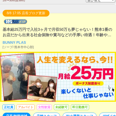
1件〜30件(全39件)
8/8 17:05 店長ブログ更新
基本給25万円で入社3ヶ月で月収50万も夢じゃない！熊本1番の
お店だから出来る社会保険や賞与などの手厚い待遇！年齢や経
験不問！ナイトレジャー業界で稼ごう！
BUNNY PLAS
[
ソープ
/
熊本市中心部
]
正社員
アルバイト
女性歓迎
未経験可
即日勤務可