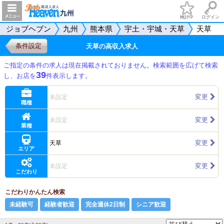
検討中
ログイン
ジョブヘブン
九州
熊本県
宇土・宇城・天草
天草
条件設定
天草の高収入求人
ご指定の条件の求人は現在掲載されておりません。検索範囲を広げて検索
39
し、お店を
件表示します。
変更
未設定
職種
変更
未設定
業種
変更
天草
エリア
変更
未設定
こだわり
こだわりかんたん検索
未経験可
経験者歓迎
完全週休2日制
シニア歓迎