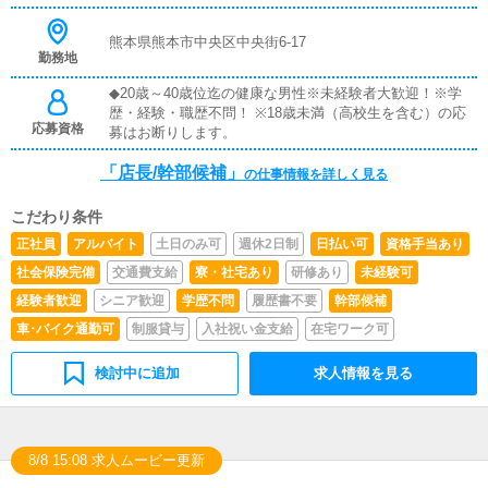
熊本県熊本市中央区中央街6-17
勤務地
◆20歳～40歳位迄の健康な男性※未経験者大歓迎！※学
歴・経験・職歴不問！ ※18歳未満（高校生を含む）の応
応募資格
募はお断りします。
「店長/幹部候補」
の仕事情報を詳しく見る
こだわり条件
正社員
アルバイト
土日のみ可
週休2日制
日払い可
資格手当あり
社会保険完備
交通費支給
寮・社宅あり
研修あり
未経験可
経験者歓迎
シニア歓迎
学歴不問
履歴書不要
幹部候補
車･バイク通勤可
制服貸与
入社祝い金支給
在宅ワーク可
検討中に追加
求人情報を見る
8/8 15:08 求人ムービー更新