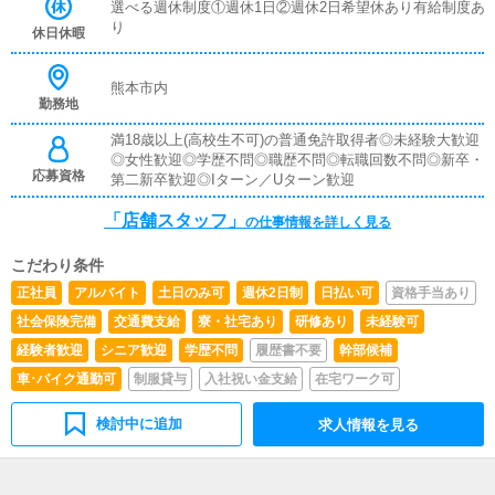
選べる週休制度①週休1日②週休2日希望休あり有給制度あ
り
休日休暇
熊本市内
勤務地
満18歳以上(高校生不可)の普通免許取得者◎未経験大歓迎
◎女性歓迎◎学歴不問◎職歴不問◎転職回数不問◎新卒・
応募資格
第二新卒歓迎◎Iターン／Uターン歓迎
「店舗スタッフ」
の仕事情報を詳しく見る
こだわり条件
正社員
アルバイト
土日のみ可
週休2日制
日払い可
資格手当あり
社会保険完備
交通費支給
寮・社宅あり
研修あり
未経験可
経験者歓迎
シニア歓迎
学歴不問
履歴書不要
幹部候補
車･バイク通勤可
制服貸与
入社祝い金支給
在宅ワーク可
検討中に追加
求人情報を見る