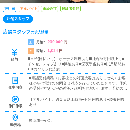
正社員
アルバイト
未経験可
経験者歓迎
店舗スタッフ
店舗スタッフ
の求人情報
230,000
月給 :
正
円
1,034
時給 :
ア
円
◼️日給(日払い可)・ボーナス制度あり◼️月給25万円以上可■
給与
インセンティブあり■昇給あり■深夜手当あり■試用期間あ
り■ガソリン代支給
■電話受付業務（お客様との対面接客はありません）お客
様からの電話のお問合せ対応を行っていただきます。予約
仕事内容
の受付や空き状況の確認・説明をお願いします。予約の確
定後はキャストやドライバーに通達します。簡単なマニュ
アルや先輩スタッフに気軽に聞ける環境ですので、未経験
【アルバイト】週１日以上勤務■有給休暇あり■慶弔休暇
でも安心して働けます。■キャスト管理お店で働いていた
あり
休日休暇
だいているキャストの方が稼げるようにインターネットを
使ったPR（写メ日記）などの使い方などのアドバイスを
行っていただきます。■PC更新業務ヘブンネットなど、ポ
熊本市中心部
勤務地
ータルサイト等の店舗情報更新作業を行っていただきま