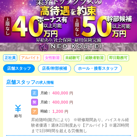
正社員
アルバイト
女性歓迎
未経験可
経験者歓迎
即日勤務可
店舗スタッフ
店長/幹部候補
ホール・接客スタッフ
店舗スタッフ
の求人情報
400,000
月給 :
正
円
400,000
月給 :
契
円
1,200
時給 :
ア
円
給与
昇給随時(能力により) ※研修期間あり。ハイスキル経
験者優遇！週休2日制度あり【アルバイト】※週20時間
まで1日8時間を超える労働無し