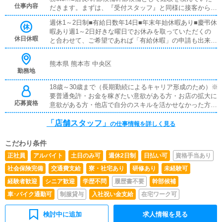
仕事内容
だきます。まずは、『受付スタッフ』と同様に接客から受
付業務を行っていただきます。業務に慣れてきたら、『キ
週休1～2日制■有給日数年14日■年末年始休暇あり■慶弔休
ャストの管理』や『経営に関わる業務』を順に覚えていた
暇あり週1～2日好きな曜日でお休みを取っていただくの
だきます。早い方だと１年ぐらいで、店長として新しい店
休日休暇
と合わせて、ご希望であれば「有給休暇」の申請も出来ま
舗の運営をお任せします。■対面接客・受付業務お客様か
す！
らのお問合せや来店されたお客様の案内を行っていただき
ます。予約の確認や、会計作業、注意事項の喚起などをお
熊本県 熊本市 中央区
願いします。簡単なマニュアルや、先輩スタッフに付いて
勤務地
業務内容を見ながら徐々に覚えていただきますので、未経
18歳～30歳まで（長期勤続によるキャリア形成のため）※
験の方でも安心して働けます。■企画の立案店舗イベント
要普通免許・お金を稼ぎたい意欲がある方・お店の拡大に
や店舗運営など様々な企画を提案していただきます。【新
応募資格
意欲がある方・他店で自分のスキルを活かせなかった方
規のお客様の増加】【お客様のリピート率の向上】【キャ
等■学歴不問■未経験者歓迎■職種経験者歓迎■ブランクOK
ストの方の入店数の増加】など、売上UPに繋がる施策の
「店舗スタッフ」
■キャスト経験者も歓迎
提案を行っていただきます。■キャスト管理お店で働いて
の仕事情報を詳しく見る
いただいているキャストの方が稼げるようにインターネッ
トを使ったPR（写メ日記）などの使い方などのアドバイ
こだわり条件
スを行っていただきます。■清掃・備品管理お客様やキャ
正社員
アルバイト
土日のみ可
週休2日制
日払い可
資格手当あり
ストの方に快適にお過ごしいただくため、店内の清掃や備
品の管理・補充を行っていただきます。■PC更新業務ヘブ
社会保険完備
交通費支給
寮・社宅あり
研修あり
未経験可
ンネットなど、ポータルサイト等の店舗情報更新作業を行
経験者歓迎
シニア歓迎
学歴不問
履歴書不要
幹部候補
っていただきます。キャストの出勤情報やイベント、求人
車･バイク通勤可
制服貸与
入社祝い金支給
在宅ワーク可
ブログの作成となります。基本的にはボタンを押すだけ
や、ブログの更新時に簡単に文字が入力出来れば問題あり
ません。PCが苦手な人でも簡単にできます。■レタッチ業
検討中に追加
求人情報を見る
務主にPhotoShopを活用した画像のレタッチを行っていた