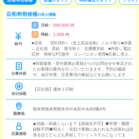
店長/幹部候補
店舗スタッフ
Web運営スタッフ
デザイナ
店長/幹部候補
の求人情報
500,000
月給 :
正
円
1,500
時給 :
ア
円
■店長 500,000＋（売上高歩合制）ノルマ有り■待遇
給与
∟正社員 昇給 賞与有り 交通費支給 ■内容∟電話
応対 簡単なPC操作 コンパニオン管理■応募∟求人ダ
イヤル090-1900-5124までTEL後、履歴書(写貼)、身分証
■対面接客・受付業務お客様からのお問合せや来店され
ご持参下さい∟SNS ID bunnyplace ライン検索して
たお客様の案内を行っていただきます。予約の確認
ください。SNSサービスから上のIDにお問い合わせくだ
仕事内容
や、会計作業、注意事項の喚起などをお願いします。
さい。「メンズヘブンを見ました」とお伝えすると対応
簡単なマニュアルや、先輩スタッフに付いて業務内容
がスムーズになります。
を見ながら徐々に覚えていただきますので、未経験の
【正社員】週休２日制
方でも安心して働けます。■キャスト管理お店で働いて
休日休暇
いただいているキャストの方が稼げるようにインター
ネットを使ったPR（写メ日記）などの使い方などのア
ドバイスを行っていただきます。■PC更新業務ヘブン
熊本県熊本県熊本市中央区中央街8番4号
勤務地
ネットなど、ポータルサイト等の店舗情報更新作業を
行っていただきます。キャストの出勤情報やイベン
◆18歳～45歳くらいまで【高校生不可】◆学歴・職歴・
ト、求人ブログの作成となります。基本的にはボタン
経験不問◆明るく・笑顔で業務にあたれる方頑張れば頑
を押すだけや、ブログの更新時に簡単に文字が入力出
応募資格
張るほどどんどん昇給していくシステムになってま
来れば問題ありません。PCが苦手な人でも簡単にでき