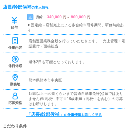
店長/幹部候補
の求人情報
340,000
800,000
月給 :
正
円
～
円
▶固定給＋店舗売上による歩合給※研修期間、研修時給あ
給与
り
店舗運営業務全般を行っていただきます。・売上管理・電
話受付・面接担当
仕事内容
週休2日も可能となっております。
休日休暇
熊本県熊本市中央区
勤務地
18歳以上～50歳くらいまで普通自動車免許(必須ではあり
ません)※高校生不可※18歳未満（高校生を含む）の応募
応募資格
はお断りします。
「店長/幹部候補」
の仕事情報を詳しく見る
こだわり条件