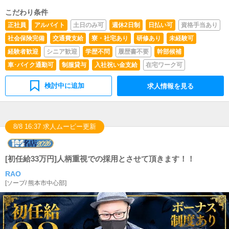
こだわり条件
正社員
アルバイト
土日のみ可
週休2日制
日払い可
資格手当あり
社会保険完備
交通費支給
寮・社宅あり
研修あり
未経験可
経験者歓迎
シニア歓迎
学歴不問
履歴書不要
幹部候補
車･バイク通勤可
制服貸与
入社祝い金支給
在宅ワーク可
検討中に追加
求人情報を見る
8/8 16:37 求人ムービー更新
[初任給33万円]人柄重視での採用とさせて頂きます！！
RAO
[
ソープ
/
熊本市中心部
]