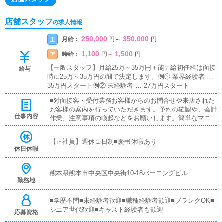
店舗スタッフ
の求人情報
250,000
350,000
月給 :
正
円
～
円
1,100
1,500
時給 :
ア
円
～
円
【一般スタッフ】月給25万～35万円＋能力給初任給は面接
給与
時に25万～35万円の間で決定します。例① 業界経験者 …
35万円スタート例② 未経験者 … 27万円スタート
■対面接客・受付業務お客様からのお問合せや来店された
お客様の案内を行っていただきます。予約の確認や、会計
仕事内容
作業、注意事項の喚起などをお願いします。簡単なマニュ
アルや、先輩スタッフに付いて業務内容を見ながら徐々に
覚えていただきますので、未経験の方でも安心して働けま
【正社員】週休１日制■慶弔休暇あり
す。■PC更新業務ヘブンネットなど、ポータルサイト等の
休日休暇
店舗情報更新作業を行っていただきます。キャストの出勤
情報やイベント、求人ブログの作成となります。基本的に
はボタンを押すだけや、ブログの更新時に簡単に文字が入
熊本県熊本市中央区中央街10-18バーニングビル
勤務地
力出来れば問題ありません。PCが苦手な人でも簡単にで
きます。■清掃・備品管理お客様やキャストの方に快適に
お過ごしいただくため、店内の清掃や備品の管理・補充を
■学歴不問■未経験者歓迎■職種経験者歓迎■ブランクOK■
行っていただきます。
シニア世代歓迎■キャスト経験者も歓迎
応募資格