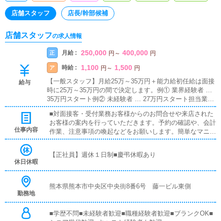
店舗スタッフ
店長/幹部候補
店舗スタッフ
の求人情報
250,000
400,000
月給 :
正
円
～
円
1,100
1,500
時給 :
ア
円
～
円
【一般スタッフ】月給25万～35万円＋能力給初任給は面接
給与
時に25万～35万円の間で決定します。例① 業界経験者 …
35万円スタート例② 未経験者 … 27万円スタート担当業務
手当あり【最大5万円】↓最大月収 35万円＋担当業務手当
■対面接客・受付業務お客様からのお問合せや来店された
5万総支給40万円
お客様の案内を行っていただきます。予約の確認や、会計
仕事内容
作業、注意事項の喚起などをお願いします。簡単なマニュ
アルや、先輩スタッフに付いて業務内容を見ながら徐々に
覚えていただきますので、未経験の方でも安心して働けま
【正社員】週休１日制■慶弔休暇あり
す。■PC更新業務ヘブンネットなど、ポータルサイト等の
休日休暇
店舗情報更新作業を行っていただきます。キャストの出勤
情報やイベント、求人ブログの作成となります。基本的に
はボタンを押すだけや、ブログの更新時に簡単に文字が入
熊本県熊本市中央区中央街8番6号 藤一ビル東側
勤務地
力出来れば問題ありません。PCが苦手な人でも簡単にで
きます。■清掃・備品管理お客様やキャストの方に快適に
お過ごしいただくため、店内の清掃や備品の管理・補充を
■学歴不問■未経験者歓迎■職種経験者歓迎■ブランクOK■
行っていただきます。