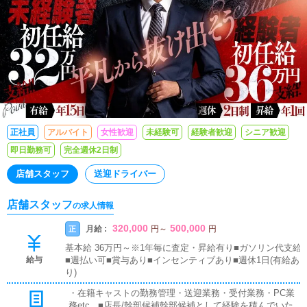
正社員
アルバイト
女性歓迎
未経験可
経験者歓迎
シニア歓迎
即日勤務可
完全週休2日制
店舗スタッフ
送迎ドライバー
店舗スタッフ
の求人情報
320,000
500,000
月給 :
正
円
～
円
基本給 36万円～※1年毎に査定・昇給有り■ガソリン代支給
給与
■週払い可■賞与あり■インセンティブあり■週休1日(有給あ
り)
・在籍キャストの勤務管理・送迎業務・受付業務・PC業
務etc...■店長/幹部候補幹部候補として経験を積んでいた