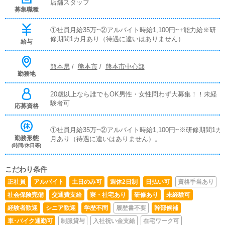
店舗スタッフ
募集職種
①社員月給35万~②アルバイト時給1,100円~+能力給※研
修期間1カ月あり（待遇に違いはありません）
給与
熊本県
/
熊本市
/
熊本市中心部
勤務地
20歳以上なら誰でもOK男性・女性問わず大募集！！未経
験者可
応募資格
①社員月給35万~②アルバイト時給1,100円~※研修期間1カ
勤務形態
月あり（待遇に違いはありません）。
(時間/休日等)
こだわり条件
正社員
アルバイト
土日のみ可
週休2日制
日払い可
資格手当あり
社会保険完備
交通費支給
寮・社宅あり
研修あり
未経験可
経験者歓迎
シニア歓迎
学歴不問
履歴書不要
幹部候補
車･バイク通勤可
制服貸与
入社祝い金支給
在宅ワーク可