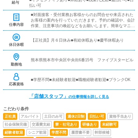
給与
払い可
■対面接客・受付業務お客様からのお問合せや来店された
お客様の案内を行っていただきます。予約の確認や、会計
仕事内容
作業、注意事項の喚起などをお願いします。簡単なマニュ
アルや、先輩スタッフに付いて業務内容を見ながら徐々に
覚えていただきますので、未経験の方でも安心して働けま
【正社員】月６日休み■有給休暇あり■慶弔休暇あり
す。■企画の立案店舗イベントや店舗運営など様々な企画
休日休暇
を提案していただきます。【新規のお客様の増加】【お客
様のリピート率の向上】【キャストの方の入店数の増加】
など、売上UPに繋がる施策の提案を行っていただきま
熊本県熊本市中央区中央街6番15号 ファイブスタービル
勤務地
す。■キャスト管理お店で働いていただいているキャスト
の方が稼げるようにインターネットを使ったPR（写メ日
記）などの使い方などのアドバイスを行っていただきま
■学歴不問■未経験者歓迎■職種経験者歓迎■ブランクOK
す。■PC更新業務ヘブンネットなど、ポータルサイト等の
応募資格
店舗情報更新作業を行っていただきます。キャストの出勤
情報やイベント、求人ブログの作成となります。基本的に
「店舗スタッフ」
の仕事情報を詳しく見る
はボタンを押すだけや、ブログの更新時に簡単に文字が入
力出来れば問題ありません。PCが苦手な人でも簡単にで
こだわり条件
きます。■清掃・備品管理お客様やキャストの方に快適に
お過ごしいただくため、店内の清掃や備品の管理・補充を
正社員
アルバイト
土日のみ可
週休2日制
日払い可
資格手当あり
行っていただきます。
社会保険完備
交通費支給
寮・社宅あり
研修あり
未経験可
経験者歓迎
シニア歓迎
学歴不問
履歴書不要
幹部候補