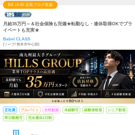
8/8 19:00 店長ブログ更新
月給35万円～＆社会保険も完備★転勤なし・連休取得OKでプラ
イベートも充実★
Babel CLASS
[
ソープ
/
熊本市中心部
]
正社員
アルバイト
女性歓迎
未経験可
経験者歓迎
シニア歓迎
即日勤務可
完全週休2日制