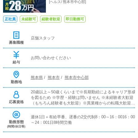
[
ヘルス
/
熊本市中心部
]
正社員
未経験可
経験者歓迎
即日勤務可
店舗スタッフ
募集職種
お問い合わせください
給与
熊本県
/
熊本市
/
熊本市中心部
勤務地
20歳以上～50歳くらいまで※長期勤続によるキャリア形成
を図るため ※学歴・経験は問いません ※未経験者大歓迎
応募資格
（もちろん経験者も大歓迎）※異業種からの転職大歓迎※
18歳未満（高校生を含む）の応募はお断りします。
週休1日＋有給早番、遅番の2交代制8：00～16：0016：00
勤務形態
～24：001日8時間労働
(時間/休日等)