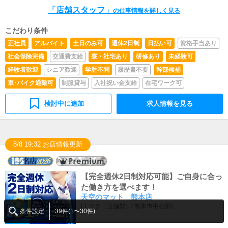
「店舗スタッフ」
の仕事情報を詳しく見る
こだわり条件
正社員
アルバイト
土日のみ可
週休2日制
日払い可
資格手当あり
社会保険完備
交通費支給
寮・社宅あり
研修あり
未経験可
経験者歓迎
シニア歓迎
学歴不問
履歴書不要
幹部候補
車･バイク通勤可
制服貸与
入社祝い金支給
在宅ワーク可
検討中に追加
求人情報を見る
8/8 19:32 お店情報更新
【完全週休2日制対応可能】ご自身に合っ
た働き方を選べます！
天空のマット 熊本店
[
エステ（店舗型）
/
熊本市中心部
]
条件設定
39件(1〜30件)