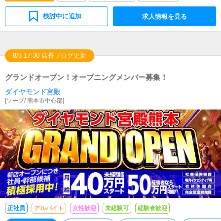
検討中に追加
求人情報を見る
8/8 17:30 店長ブログ更新
グランドオープン！オープニングメンバー募集！
ダイヤモンド宮殿
[
ソープ
/
熊本市中心部
]
正社員
アルバイト
女性歓迎
未経験可
経験者歓迎