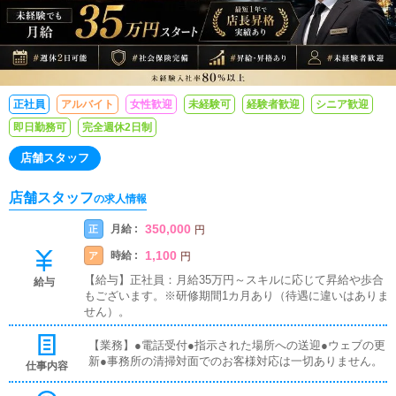
正社員
アルバイト
女性歓迎
未経験可
経験者歓迎
シニア歓迎
即日勤務可
完全週休2日制
店舗スタッフ
店舗スタッフ
の求人情報
350,000
月給 :
正
円
1,100
時給 :
ア
円
【給与】正社員：月給35万円～スキルに応じて昇給や歩合
給与
もございます。※研修期間1カ月あり（待遇に違いはありま
せん）。
【業務】●電話受付●指示された場所への送迎●ウェブの更
新●事務所の清掃対面でのお客様対応は一切ありません。
仕事内容