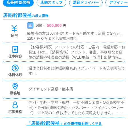
店長/幹部候補
店舗スタッフ
送迎ドライバー
デザイナー
店長/幹部候補
の求人情報
500,000
月給 :
正
円
経験者の方は50万円スタートも可能です！店長になると、
給与
120万円ＯＶＥＲも実現可能！
【お客様対応】フロントでの対応・ご案内・電話対応・お
見送りetc...【清掃業務】フロント、客室、事務所など店
仕事内容
舗の清掃や社員寮の清掃【WEB更新・管理】出勤情報の
更新・確認 各媒体サイトの更新・確認などお店の運営に
関わる基本業務全般をお願いしております。
週休２日制有給休暇制度もありプライベートも充実可能で
す!!!
休日休暇
ダイヤモンド宮殿：熊本店
勤務地
性別・年齢・学歴・職歴 一切不問１８歳～OK(高校生不
可)・身分証(運転免許証・パスポート・マイナンバーカー
応募資格
ド) ※上記の１点お持ちでしたら問題ありません。・写
真添付の履歴書▲暴力団関係者の方又はそれに準ずる方の
「店長/幹部候補」
ご応募はお断りいたしております。
の仕事情報を詳しく見る