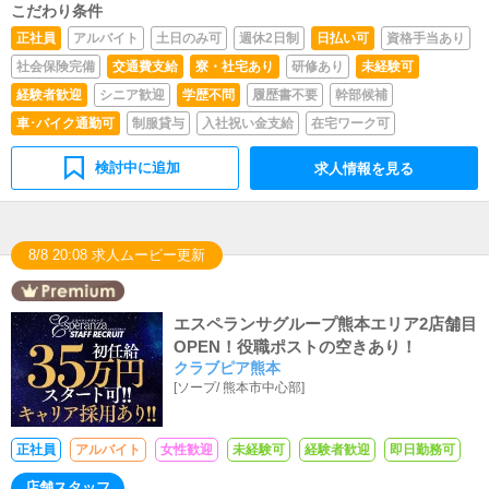
こだわり条件
正社員
アルバイト
土日のみ可
週休2日制
日払い可
資格手当あり
社会保険完備
交通費支給
寮・社宅あり
研修あり
未経験可
経験者歓迎
シニア歓迎
学歴不問
履歴書不要
幹部候補
車･バイク通勤可
制服貸与
入社祝い金支給
在宅ワーク可
検討中に追加
求人情報を見る
8/8 20:08 求人ムービー更新
エスペランサグループ熊本エリア2店舗目
OPEN！役職ポストの空きあり！
クラブピア熊本
[
ソープ
/
熊本市中心部
]
正社員
アルバイト
女性歓迎
未経験可
経験者歓迎
即日勤務可
店舗スタッフ