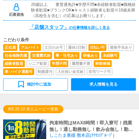
す。キャストの出勤情報やイベント、求人ブログの作成と
20歳以上 要普通免許■学歴不問■未経験者歓迎■職種経
なります。基本的にはボタンを押すだけや、ブログの更新
験者歓迎■ブランクOK■キャスト経験者も歓迎※18歳未満
時に簡単に文字が入力出来れば問題ありません。PCが苦
応募資格
（高校生を含む）の応募はお断りします。
手な人でも簡単にできます。■清掃・備品管理お客様やキ
ャストの方に快適にお過ごしいただくため、店内の清掃や
「店舗スタッフ」
の仕事情報を詳しく見る
備品の管理・補充を行っていただきます。■企画の立案店
舗イベントや店舗運営など様々な企画を提案していただき
ます。【新規のお客様の増加】【お客様のリピート率の向
こだわり条件
上】【キャストの方の入店数の増加】など、売上UPに繋
正社員
アルバイト
土日のみ可
週休2日制
日払い可
資格手当あり
がる施策の提案を行っていただきます。
社会保険完備
交通費支給
寮・社宅あり
研修あり
未経験可
経験者歓迎
シニア歓迎
学歴不問
履歴書不要
幹部候補
車･バイク通勤可
制服貸与
入社祝い金支給
在宅ワーク可
検討中に追加
求人情報を見る
8/8 20:10 求人ムービー更新
拘束時間はMAX8時間！即入寮可！残業
無し！通し勤務無し！飲み会無し！勤務
しこたま奥様 熊本店(ｱｸｾｽｸﾞﾙｰﾌﾟ)
初日からインセンティブ制度あります♪