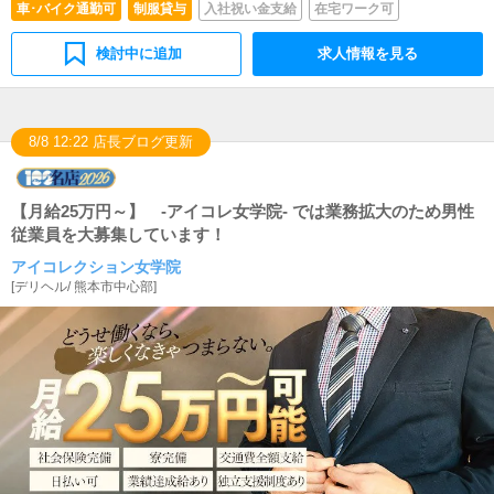
車･バイク通勤可
制服貸与
入社祝い金支給
在宅ワーク可
検討中に追加
求人情報を見る
8/8 12:22 店長ブログ更新
【月給25万円～】 -アイコレ女学院- では業務拡大のため男性
従業員を大募集しています！
アイコレクション女学院
[
デリヘル
/
熊本市中心部
]