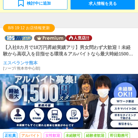
検討中に追加
求人情報を見る
8/8 19:12 お店情報更新
【入社8カ月で18万円昇給実績アリ】男女問わず大歓迎！未経
験から高収入を目指せる環境＆アルバイトなら最大時給1500円
で完全自由シフト!!
エスペランサ熊本
[
ソープ
/
熊本市中心部
]
正社員
アルバイト
女性歓迎
未経験可
経験者歓迎
即日勤務可