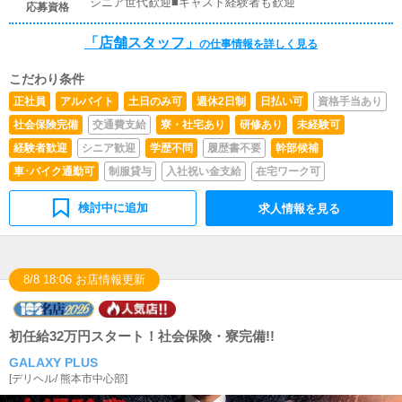
シニア世代歓迎■キャスト経験者も歓迎
応募資格
「店舗スタッフ」
の仕事情報を詳しく見る
こだわり条件
正社員
アルバイト
土日のみ可
週休2日制
日払い可
資格手当あり
社会保険完備
交通費支給
寮・社宅あり
研修あり
未経験可
経験者歓迎
シニア歓迎
学歴不問
履歴書不要
幹部候補
車･バイク通勤可
制服貸与
入社祝い金支給
在宅ワーク可
検討中に追加
求人情報を見る
8/8 18:06 お店情報更新
初任給32万円スタート！社会保険・寮完備!!
GALAXY PLUS
[
デリヘル
/
熊本市中心部
]