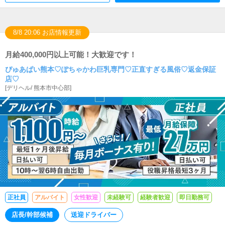
だきます。ソフトの使用方法や技術は先輩技術が丁寧に指
導するので、未経験の方でも大丈夫です。
8/8 20:06 お店情報更新
月給400,000円以上可能！大歓迎です！
ぴゅあぱい熊本♡ぽちゃかわ巨乳専門♡正直すぎる風俗♡返金保証
店♡
[
デリヘル
/
熊本市中心部
]
正社員
アルバイト
女性歓迎
未経験可
経験者歓迎
即日勤務可
店長/幹部候補
送迎ドライバー