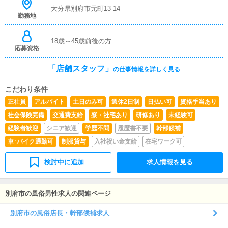
大分県別府市元町13-14
勤務地
18歳～45歳前後の方
応募資格
「店舗スタッフ」
の仕事情報を詳しく見る
こだわり条件
正社員
アルバイト
土日のみ可
週休2日制
日払い可
資格手当あり
社会保険完備
交通費支給
寮・社宅あり
研修あり
未経験可
経験者歓迎
シニア歓迎
学歴不問
履歴書不要
幹部候補
車･バイク通勤可
制服貸与
入社祝い金支給
在宅ワーク可
検討中に追加
求人情報を見る
別府市の風俗男性求人の関連ページ
別府市の風俗店長・幹部候補求人