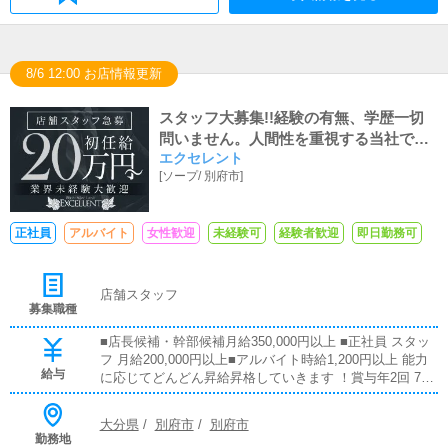
8/6 12:00 お店情報更新
スタッフ大募集!!経験の有無、学歴一切
問いません。人間性を重視する当社では
エクセレント
明るく元気な方を求めています！
[
ソープ
/
別府市
]
正社員
アルバイト
女性歓迎
未経験可
経験者歓迎
即日勤務可
店舗スタッフ
募集職種
■店長候補・幹部候補月給350,000円以上 ■正社員 スタッ
フ 月給200,000円以上■アルバイト時給1,200円以上 能力
給与
に応じてどんどん昇給昇格していきます ！賞与年2回 7
月・12月の年2回 売上歩合・大入手当てあり 月、日々の
目標売上達成の場合は手当があります 日払い制度あり 日
大分県
/
別府市
/
別府市
払い可能ですので相談してください ！
勤務地