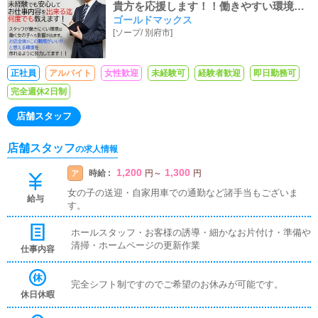
貴方を応援します！！働きやすい環境で
ゴールドマックス
共に職場を作りましょう！！アルバイト
[
ソープ
/
別府市
]
時給も『県内最高値1300円～可能！！』
諸々、諸手当付いてデッカク稼げる♬優
しい先輩がご指導します♬
正社員
アルバイト
女性歓迎
未経験可
経験者歓迎
即日勤務可
完全週休2日制
店舗スタッフ
店舗スタッフ
の求人情報
1,200
1,300
時給 :
ア
円
～
円
女の子の送迎・自家用車での通勤など諸手当もございま
給与
す。
ホールスタッフ・お客様の誘導・細かなお片付け・準備や
清掃・ホームページの更新作業
仕事内容
完全シフト制ですのでご希望のお休みが可能です。
休日休暇