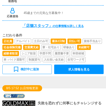
勤務地
45歳までの元気な方募集中！
応募資格
「店舗スタッフ」
の仕事情報を詳しく見る
こだわり条件
正社員
アルバイト
土日のみ可
週休2日制
日払い可
資格手当あり
社会保険完備
交通費支給
寮・社宅あり
研修あり
未経験可
経験者歓迎
シニア歓迎
学歴不問
履歴書不要
幹部候補
車･バイク通勤可
制服貸与
入社祝い金支給
在宅ワーク可
検討中に追加
求人情報を見る
8/5 17:52 お店情報更新
失敗を恐れずに何事にもチャレンジする