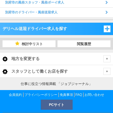
別府市の風俗スタッフ・風俗ボーイ求人
別府市のドライバー・風俗送迎求人
デリヘル送迎ドライバー求人を探す
福岡県
検討中リスト
閲覧履歴
佐賀県
福岡県
地方を変更する
長崎県
佐賀県
福岡県 デリヘル送迎ドライバー
<
全国トップ
スタッフとして働くお店を探す
大分県
長崎県
福岡市
佐賀県 デリヘル送迎ドライバー
北海道 男性高収入
福岡県
仕事に役立つ情報満載 「ジョブジャーナル」
東北 男性高収入
熊本県
大分県
佐賀市
長崎県 デリヘル送迎ドライバー
北九州
福岡市 デリヘル送迎ドライバー
会員規約
福岡 男性高収入
プライバシーポリシー
免責事項
FAQ
お問い合わせ
佐賀県
南関東 男性高収入
中洲 男性高収入
鹿児島県
熊本県
PCサイト
長崎市
大分県 デリヘル送迎ドライバー
嬉野・武雄・小城
久留米
佐賀市 デリヘル送迎ドライバー
福岡 デリヘル送迎ドライバー
北九州 デリヘル送迎ドライバー
佐賀 男性高収入
甲信越 男性高収入
長崎県
久留米 男性高収入