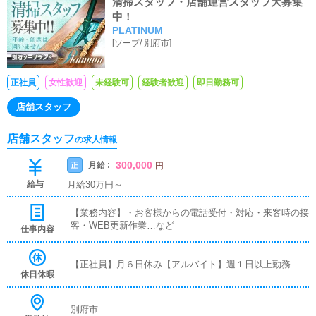
清掃スタッフ・店舗運営スタッフ大募集
中！
PLATINUM
[
ソープ
/
別府市
]
正社員
女性歓迎
未経験可
経験者歓迎
即日勤務可
店舗スタッフ
店舗スタッフ
の求人情報
300,000
月給 :
正
円
給与
月給30万円～
【業務内容】・お客様からの電話受付・対応・来客時の接
客・WEB更新作業…など
仕事内容
【正社員】月６日休み【アルバイト】週１日以上勤務
休日休暇
別府市