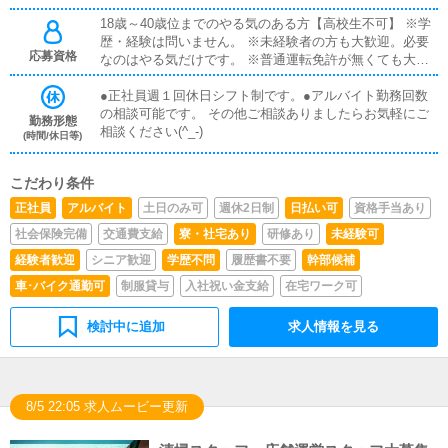
18歳～40歳位までのやる気のある方【高校生不可】 ※学
歴・経験は問いません。 ※未経験者の方も大歓迎。必要
応募資格
なのはやる気だけです。 ※普通運転免許が無くても大丈
夫 【１】店長(店舗責任者) 店舗全体の運営 【２】幹部候
補 業務内容 店長補佐、キャスト管理、受付での業務
●正社員週１回休日シフト制です。●アルバイト勤務回数
など営業面の運営 【３】ホールスタッフ 業務内容 接客
の相談可能です。 その他ご相談ありましたらお気軽にご
勤務形態
応対、清掃、店内業務全般を行います。 ※勤務後出来る
相談ください(^_-)
(時間/休日等)
事を増やせばステップアップ可能です。 【４】Webスタ
ッフ 業務内容 ネット上の画像作成/更新などネットに関
こだわり条件
する業務全般 ※Photoshop/Excel Word使える方優遇 ※速
やかな文章の打ち込みが出来る方歓迎 【５】アルバイト
正社員
アルバイト
土日のみ可
週休2日制
日払い可
資格手当あり
業務内容 ホールスタッフとして接客応対をお願い致しま
社会保険完備
交通費支給
寮・社宅あり
研修あり
未経験可
す。 ※誰でも出来る簡単なお仕事です。 ※大学生可/主婦
(女性)可
経験者歓迎
シニア歓迎
学歴不問
履歴書不要
幹部候補
車･バイク通勤可
制服貸与
入社祝い金支給
在宅ワーク可
検討中に追加
求人情報を見る
8/5 22:05 求人ムービー更新