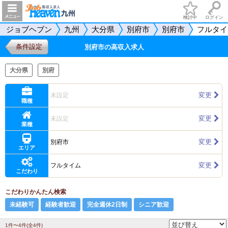
検討中
ログイン
ジョブヘブン
九州
大分県
別府市
別府市
フルタイ
条件設定
別府市の高収入求人
大分県
別府
変更
未設定
職種
変更
未設定
業種
変更
別府市
エリア
変更
フルタイム
こだわり
こだわりかんたん検索
未経験可
経験者歓迎
完全週休2日制
シニア歓迎
1件〜4件(全4件)