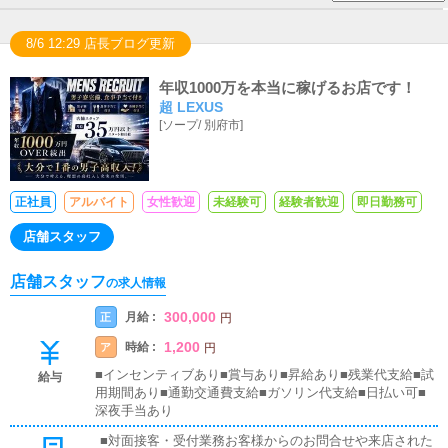
8/6 12:29 店長ブログ更新
年収1000万を本当に稼げるお店です！
超 LEXUS
[
ソープ
/
別府市
]
正社員
アルバイト
女性歓迎
未経験可
経験者歓迎
即日勤務可
店舗スタッフ
店舗スタッフ
の求人情報
300,000
月給 :
正
円
1,200
時給 :
ア
円
■インセンティブあり■賞与あり■昇給あり■残業代支給■試
給与
用期間あり■通勤交通費支給■ガソリン代支給■日払い可■
深夜手当あり
■対面接客・受付業務お客様からのお問合せや来店された