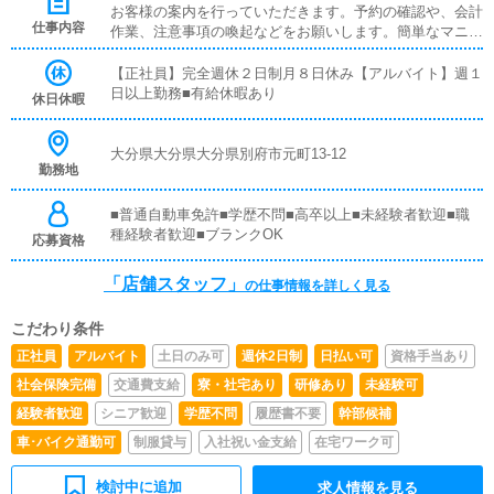
お客様の案内を行っていただきます。予約の確認や、会計
仕事内容
作業、注意事項の喚起などをお願いします。簡単なマニュ
アルや、先輩スタッフに付いて業務内容を見ながら徐々に
覚えていただきますので、未経験の方でも安心して働けま
【正社員】完全週休２日制月８日休み【アルバイト】週１
す。■企画の立案店舗イベントや店舗運営など様々な企画
日以上勤務■有給休暇あり
休日休暇
を提案していただきます。【新規のお客様の増加】【お客
様のリピート率の向上】【キャストの方の入店数の増加】
など、売上UPに繋がる施策の提案を行っていただきま
大分県大分県大分県別府市元町13-12
勤務地
す。■キャスト管理お店で働いていただいているキャスト
の方が稼げるようにインターネットを使ったPR（写メ日
記）などの使い方などのアドバイスを行っていただきま
■普通自動車免許■学歴不問■高卒以上■未経験者歓迎■職
す。■PC更新業務ヘブンネットなど、ポータルサイト等の
種経験者歓迎■ブランクOK
応募資格
店舗情報更新作業を行っていただきます。キャストの出勤
情報やイベント、求人ブログの作成となります。基本的に
「店舗スタッフ」
の仕事情報を詳しく見る
はボタンを押すだけや、ブログの更新時に簡単に文字が入
力出来れば問題ありません。PCが苦手な人でも簡単にで
こだわり条件
きます。■清掃・備品管理お客様やキャストの方に快適に
お過ごしいただくため、店内の清掃や備品の管理・補充を
正社員
アルバイト
土日のみ可
週休2日制
日払い可
資格手当あり
行っていただきます。
社会保険完備
交通費支給
寮・社宅あり
研修あり
未経験可
経験者歓迎
シニア歓迎
学歴不問
履歴書不要
幹部候補
車･バイク通勤可
制服貸与
入社祝い金支給
在宅ワーク可
検討中に追加
求人情報を見る