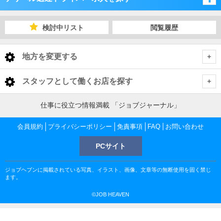
福岡県
検討中リスト
閲覧履歴
佐賀県
福岡県
地方を変更する
長崎県
佐賀県
福岡県 デリヘル送迎ドライバー
<
全国トップ
スタッフとして働くお店を探す
大分県
長崎県
福岡市
佐賀県 デリヘル送迎ドライバー
北海道 男性高収入
仕事に役立つ情報満載 「ジョブジャーナル」
福岡県
東北 男性高収入
熊本県
大分県
佐賀市
長崎県 デリヘル送迎ドライバー
北九州
福岡市 デリヘル送迎ドライバー
会員規約
プライバシーポリシー
免責事項
FAQ
お問い合わせ
福岡 男性高収入
佐賀県
南関東 男性高収入
中洲 男性高収入
PCサイト
鹿児島県
熊本県
長崎市
大分県 デリヘル送迎ドライバー
嬉野・武雄・小城
久留米
佐賀市 デリヘル送迎ドライバー
福岡 デリヘル送迎ドライバー
北九州 デリヘル送迎ドライバー
佐賀 男性高収入
甲信越 男性高収入
長崎県
久留米 男性高収入
ジョブヘブンに掲載されている写真、イラスト、画像、文章等の無断使用を固く禁じ
鹿児島県
北関東 男性高収入
大分市
熊本県 デリヘル送迎ドライバー
佐世保市
長崎市 デリヘル送迎ドライバー
柳川・大牟田
佐賀市 デリヘル送迎ドライバー
嬉野・武雄・小城 デリヘル送迎ドライバー
中洲 デリヘル送迎ドライバー
小倉・黒崎・飯塚 デリヘル送迎ドライバー
久留米 デリヘル送迎ドライバー
長崎 男性高収入
ます。
北九州 男性高収入
熊本県
東京 男性高収入
©JOB HEAVEN
春吉 男性高収入
熊本市
鹿児島県 デリヘル送迎ドライバー
別府市
大分市 デリヘル送迎ドライバー
長崎市 デリヘル送迎ドライバー
佐世保市 デリヘル送迎ドライバー
嬉野市 デリヘル送迎ドライバー
久留米市 デリヘル送迎ドライバー
柳川・大牟田 デリヘル送迎ドライバー
熊本 男性高収入
大分県
神奈川 男性高収入
西中須 男性高収入