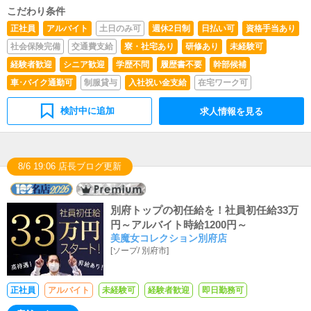
こだわり条件
正社員
アルバイト
土日のみ可
週休2日制
日払い可
資格手当あり
社会保険完備
交通費支給
寮・社宅あり
研修あり
未経験可
経験者歓迎
シニア歓迎
学歴不問
履歴書不要
幹部候補
車･バイク通勤可
制服貸与
入社祝い金支給
在宅ワーク可
検討中に追加
求人情報を見る
8/6 19:06 店長ブログ更新
別府トップの初任給を！社員初任給33万
円～アルバイト時給1200円～
美魔女コレクション別府店
[
ソープ
/
別府市
]
正社員
アルバイト
未経験可
経験者歓迎
即日勤務可