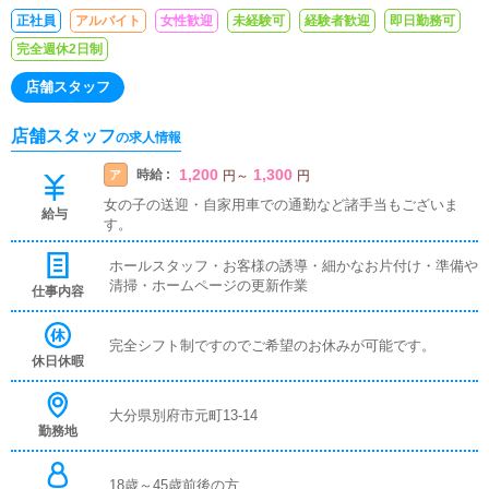
しい先輩がご指導します♬
正社員
アルバイト
女性歓迎
未経験可
経験者歓迎
即日勤務可
完全週休2日制
店舗スタッフ
店舗スタッフ
の求人情報
1,200
1,300
時給 :
ア
円
～
円
女の子の送迎・自家用車での通勤など諸手当もございま
給与
す。
ホールスタッフ・お客様の誘導・細かなお片付け・準備や
清掃・ホームページの更新作業
仕事内容
完全シフト制ですのでご希望のお休みが可能です。
休日休暇
大分県別府市元町13-14
勤務地
18歳～45歳前後の方