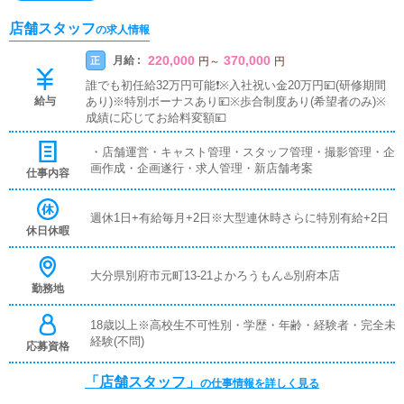
店舗スタッフ
の求人情報
220,000
370,000
月給 :
正
円
～
円
誰でも初任給32万円可能❗️※入社祝い金20万円💴(研修期間
給与
あり)※特別ボーナスあり💴※歩合制度あり(希望者のみ)※
成績に応じてお給料変額💴
・店舗運営・キャスト管理・スタッフ管理・撮影管理・企
画作成・企画遂行・求人管理・新店舗考案
仕事内容
週休1日+有給毎月+2日※大型連休時さらに特別有給+2日
休日休暇
大分県別府市元町13-21よかろうもん♨️別府本店
勤務地
18歳以上※高校生不可性別・学歴・年齢・経験者・完全未
経験(不問)
応募資格
「店舗スタッフ」
の仕事情報を詳しく見る