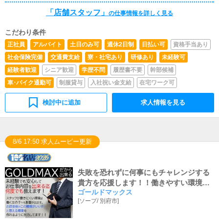
運営していく中で総合的なお仕事になります。
「店舗スタッフ」
の仕事情報を詳しく見る
こだわり条件
正社員
アルバイト
土日のみ可
週休2日制
日払い可
資格手当あり
社会保険完備
交通費支給
寮・社宅あり
研修あり
未経験可
経験者歓迎
シニア歓迎
学歴不問
履歴書不要
幹部候補
車･バイク通勤可
制服貸与
入社祝い金支給
在宅ワーク可
検討中に追加
求人情報を見る
8/6 17:50 求人ムービー更新
失敗を恐れずに何事にもチャレンジする
貴方を応援します！！働きやすい環境で
ゴールドマックス
共に職場を作りましょう！！アルバイト
[
ソープ
/
別府市
]
時給も『県内最高値1300円～可能！！』
諸々、諸手当付いてデッカク稼げる♬優