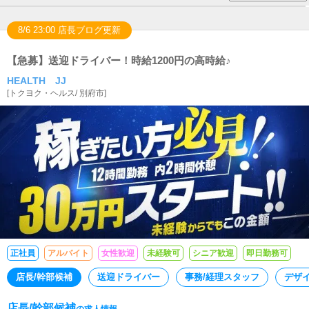
8/6 23:00 店長ブログ更新
【急募】送迎ドライバー！時給1200円の高時給♪
HEALTH JJ
[
トクヨク・ヘルス
/
別府市
]
正社員
アルバイト
女性歓迎
未経験可
シニア歓迎
即日勤務可
店長/幹部候補
送迎ドライバー
事務/経理スタッフ
デザ
店長/幹部候補