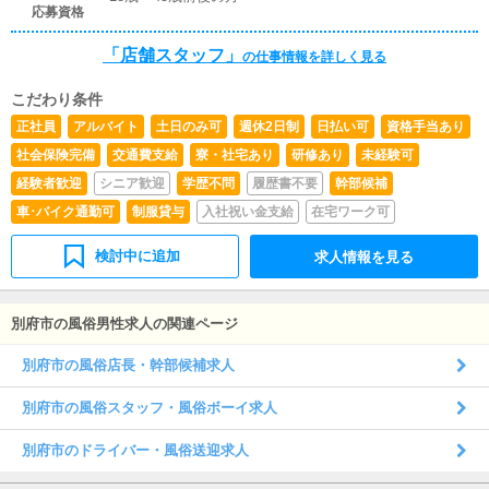
応募資格
「店舗スタッフ」
の仕事情報を詳しく見る
こだわり条件
正社員
アルバイト
土日のみ可
週休2日制
日払い可
資格手当あり
社会保険完備
交通費支給
寮・社宅あり
研修あり
未経験可
経験者歓迎
シニア歓迎
学歴不問
履歴書不要
幹部候補
車･バイク通勤可
制服貸与
入社祝い金支給
在宅ワーク可
検討中に追加
求人情報を見る
別府市の風俗男性求人の関連ページ
別府市の風俗店長・幹部候補求人
別府市の風俗スタッフ・風俗ボーイ求人
別府市のドライバー・風俗送迎求人