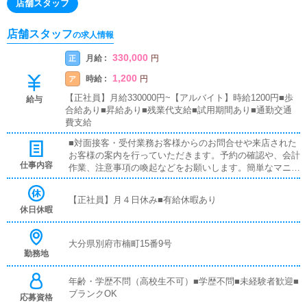
店舗スタッフ
店舗スタッフ
の求人情報
330,000
月給 :
正
円
1,200
時給 :
ア
円
【正社員】月給330000円~【アルバイト】時給1200円■歩
給与
合給あり■昇給あり■残業代支給■試用期間あり■通勤交通
費支給
■対面接客・受付業務お客様からのお問合せや来店された
お客様の案内を行っていただきます。予約の確認や、会計
仕事内容
作業、注意事項の喚起などをお願いします。簡単なマニュ
アルや、先輩スタッフに付いて業務内容を見ながら徐々に
覚えていただきますので、未経験の方でも安心して働けま
【正社員】月４日休み■有給休暇あり
す。■PC更新業務ヘブンネットなど、ポータルサイト等の
休日休暇
店舗情報更新作業を行っていただきます。キャストの出勤
情報やイベント、求人ブログの作成となります。基本的に
はボタンを押すだけや、ブログの更新時に簡単に文字が入
大分県別府市楠町15番9号
勤務地
力出来れば問題ありません。PCが苦手な人でも簡単にで
きます。■清掃・備品管理お客様やキャストの方に快適に
お過ごしいただくため、店内の清掃や備品の管理・補充を
年齢・学歴不問（高校生不可）■学歴不問■未経験者歓迎■
行っていただきます。主な業務はホームページへの女の子
ブランクOK
応募資格
登録、他サイトでの宣伝、電話対応、備品管理など店舗を