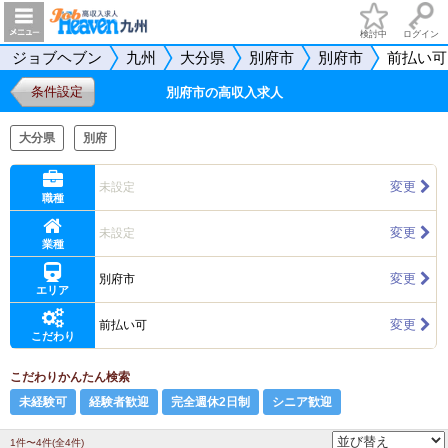
検討中
ログイン
ジョブヘブン
九州
大分県
別府市
別府市
前払い可
条件設定
別府市の高収入求人
大分県
別府
変更
未設定
職種
変更
未設定
業種
変更
別府市
エリア
変更
前払い可
こだわり
こだわりかんたん検索
未経験可
経験者歓迎
完全週休2日制
シニア歓迎
1件〜4件(全4件)