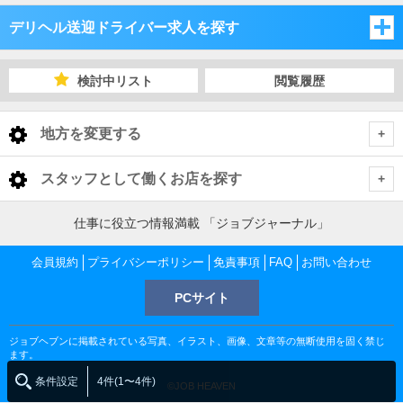
デリヘル送迎ドライバー求人を探す
福岡県
検討中リスト
閲覧履歴
佐賀県
福岡県
地方を変更する
長崎県
佐賀県
福岡県 デリヘル送迎ドライバー
<
全国トップ
スタッフとして働くお店を探す
大分県
長崎県
福岡市
佐賀県 デリヘル送迎ドライバー
北海道 男性高収入
福岡県
仕事に役立つ情報満載 「ジョブジャーナル」
東北 男性高収入
熊本県
大分県
佐賀市
長崎県 デリヘル送迎ドライバー
北九州
福岡市 デリヘル送迎ドライバー
会員規約
福岡 男性高収入
プライバシーポリシー
免責事項
FAQ
お問い合わせ
佐賀県
南関東 男性高収入
中洲 男性高収入
鹿児島県
熊本県
PCサイト
長崎市
大分県 デリヘル送迎ドライバー
嬉野・武雄・小城
久留米
佐賀市 デリヘル送迎ドライバー
福岡 デリヘル送迎ドライバー
北九州 デリヘル送迎ドライバー
佐賀 男性高収入
甲信越 男性高収入
長崎県
久留米 男性高収入
鹿児島県
ジョブヘブンに掲載されている写真、イラスト、画像、文章等の無断使用を固く禁じ
北関東 男性高収入
大分市
熊本県 デリヘル送迎ドライバー
佐世保市
長崎市 デリヘル送迎ドライバー
柳川・大牟田
佐賀市 デリヘル送迎ドライバー
嬉野・武雄・小城 デリヘル送迎ドライバー
中洲 デリヘル送迎ドライバー
小倉・黒崎・飯塚 デリヘル送迎ドライバー
久留米 デリヘル送迎ドライバー
長崎 男性高収入
ます。
北九州 男性高収入
熊本県
東京 男性高収入
条件設定
4件(1〜4件)
©JOB HEAVEN
春吉 男性高収入
熊本市
鹿児島県 デリヘル送迎ドライバー
別府市
大分市 デリヘル送迎ドライバー
長崎市 デリヘル送迎ドライバー
佐世保市 デリヘル送迎ドライバー
嬉野市 デリヘル送迎ドライバー
久留米市 デリヘル送迎ドライバー
柳川・大牟田 デリヘル送迎ドライバー
熊本 男性高収入