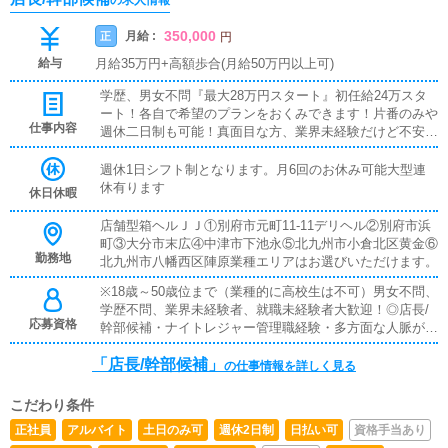
の求人情報
350,000
月給 :
正
円
給与
月給35万円+高額歩合(月給50万円以上可)
学歴、男女不問『最大28万円スタート』初任給24万スタ
ート！各自で希望のプランをおくみできます！片番のみや
仕事内容
週休二日制も可能！真面目な方、業界未経験だけど不安だ
と思っているあなた！アットホームなJJで一緒にお仕事
してみませんか？また「レジャー産業のノウハウを学びた
週休1日シフト制となります。月6回のお休み可能大型連
い！」「独立願望がある！」「大きな夢がある！」「自分
休有ります
休日休暇
のお店を持ちたい！」そんな貴方からのご応募お待ちして
おります！是非、当店で学びながら仕事をし、貴方の夢を
店舗型箱ヘルＪＪ①別府市元町11-11デリヘル②別府市浜
叶えて下さい！！【女性スタッフ特別募集中！】元キャス
町③大分市末広④中津市下池永⑤北九州市小倉北区黄金⑥
トの方や業界経験者で、事務作業などにご興味のある方は
勤務地
北九州市八幡西区陣原業種エリアはお選びいただけます。
高待遇でお待ちしております！！≪店長・幹部候補/店舗
※18歳～50歳位まで（業種的に高校生は不可）男女不問、
スタッフ≫営業状況の分析・改善・スタッフ・コンパニ
学歴不問、業界未経験者、就職未経験者大歓迎！◎店長/
オンへの指導など店舗経営の方向性の決定に深く関わる重
応募資格
幹部候補・ナイトレジャー管理職経験・多方面な人脈があ
要ポストです。やる気と責任感を持った方を募集していま
る・女性管理スキル ・学歴・年齢不問◎店舗スタッフ・
す。
「店長/幹部候補」
学歴・年齢不問・接客経験があれば◎・やる気のある方や
の仕事情報を詳しく見る
向上心のある方大歓迎！◎事務/WEBスタッフ・学歴・年
齢不問・Photoshop、Illustrator、FLASHが使える方・制
こだわり条件
作実績のわかるものをご持参ください。※インターネット
正社員
アルバイト
土日のみ可
週休2日制
日払い可
資格手当あり
関連の知識と技術のある経験者優遇◎ドライバー・学歴・