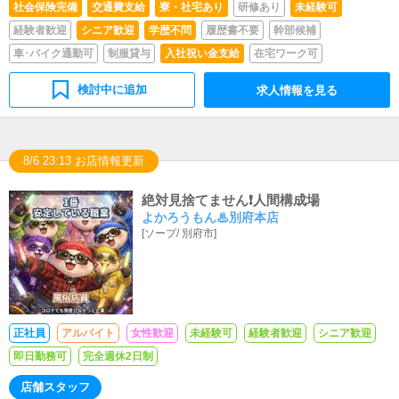
年齢不問・普通運転免許を取得して2年以上経過している
社会保険完備
交通費支給
寮・社宅あり
研修あり
未経験可
方※任意保険等の加入済みの自家用車の持込みが出来る
経験者歓迎
シニア歓迎
学歴不問
履歴書不要
幹部候補
方。自家用車をお持ちでない方も歓迎です。がんばり次第
で年収1000万円以上が可能です(現在数名が達成中・未経
車･バイク通勤可
制服貸与
入社祝い金支給
在宅ワーク可
験から入社の方もおられます）身分証必須・本籍地記載の
住民票＋運転免許証またはパスポートまたは住民基本台帳
検討中に追加
求人情報を見る
カード(写真付)など。応募の件で他に何かご質問がある場
合はお問い合わせください※暴力団関係者及びそれに準ず
る方のご応募は固くお断りさせていただきます
8/6 23:13 お店情報更新
絶対見捨てません❗️人間構成場
よかろうもん♨別府本店
[
ソープ
/
別府市
]
正社員
アルバイト
女性歓迎
未経験可
経験者歓迎
シニア歓迎
即日勤務可
完全週休2日制
店舗スタッフ