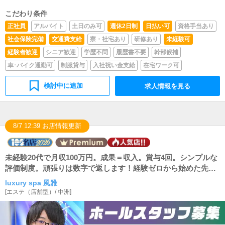
こだわり条件
正社員
アルバイト
土日のみ可
週休2日制
日払い可
資格手当あり
社会保険完備
交通費支給
寮・社宅あり
研修あり
未経験可
経験者歓迎
シニア歓迎
学歴不問
履歴書不要
幹部候補
車･バイク通勤可
制服貸与
入社祝い金支給
在宅ワーク可
検討中に追加
求人情報を見る
8/7 12:39 お店情報更新
未経験20代で月収100万円。成果＝収入。賞与4回。シンプルな
評価制度。頑張りは数字で返します！経験ゼロから始めた先輩
が多数活躍中！
luxury spa 風雅
[
エステ（店舗型）
/
中洲
]