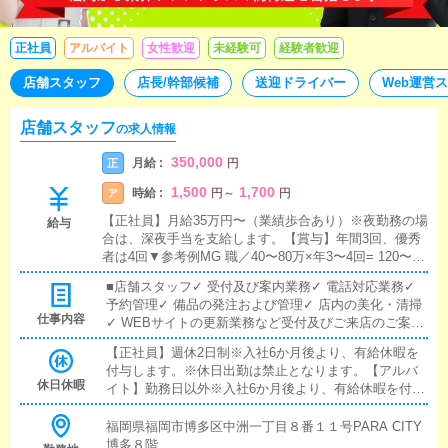
正社員
アルバイト
女性歓迎
未経験可
経験者歓迎
店舗スタッフ
店長/幹部候補
送迎ドライバー
Web運営
店舗スタッフ
の求人情報
350,000
月給 :
正
円
1,500
1,700
時給 :
ア
円
～
円
【正社員】月給35万円〜（業績歩合あり）※夜勤務の場
給与
合は、深夜手当を支給します。【賞与】年間3回、優秀
者は4回▼参考例MG 職／40〜80万×年3〜4回= 120〜32
0万程主 任／20〜40万×年3〜4回= 60〜160万程チーフ
■店舗スタッフ✓ 受付及び案内業務✓ 電話対応業務✓
／15〜30万×年3〜4回= 45〜120万程一般職／10〜20万
予約管理✓ 備品の発注および管理✓ 店内の美化・清掃
×年3〜4回= 30〜80万程【アルバイト】■店舗スタッフ
仕事内容
✓ WEBサイトの更新業務など受付及びご来店のご案
時給 1,300円〜1,700円（+業績歩合+手当各種）※深夜2
内、電話対応、予約の管理業務など店舗営業面を中心
2時以降は、1,625～2,125円■外国語通訳スタッフ時給
【正社員】週休2日制※入社6か月後より、有給休暇を
としたお仕事をお任せします。また、備品の発注や在
1,500円〜1,800円（+業績歩合+手当各種）※深夜22時以
付与します。※休日出勤は禁止となります。【アルバ
庫管理も行い店舗内の美化や清掃業務も担当していた
降は、1,875～2,250円
休日休暇
イト】勤務日以外※入社6か月後より、有給休暇を付与
だきます。加えて、WEBサイト更新業務も行い情報を
します。
最新の状態に保つ役割を担っていただきます。------------
福岡県福岡市博多区中洲一丁目８番１１号PARA CITY
------------------■外国語通訳スタッフ✓ 外国のお客様対応
博多８階