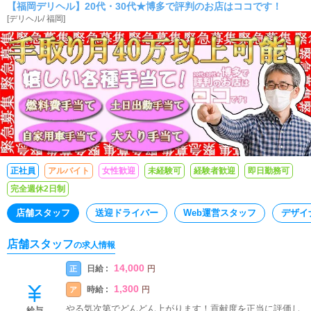
【福岡デリヘル】20代・30代★博多で評判のお店はココです！
[
デリヘル
/
福岡
]
正社員
アルバイト
女性歓迎
未経験可
経験者歓迎
即日勤務可
完全週休2日制
店舗スタッフ
送迎ドライバー
Web運営スタッフ
デザイ
店舗スタッフ
の求人情報
14,000
日給 :
正
円
1,300
時給 :
ア
円
やる気次第でどんどん上がります！貢献度を正当に評価し
給与