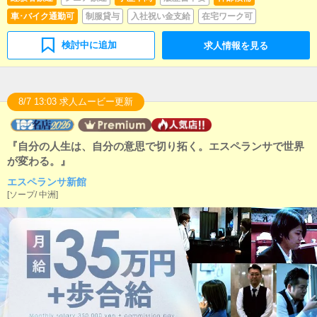
車･バイク通勤可
制服貸与
入社祝い金支給
在宅ワーク可
検討中に追加
求人情報を見る
8/7 13:03 求人ムービー更新
『自分の人生は、自分の意思で切り拓く。エスペランサで世界
が変わる。』
エスペランサ新館
[
ソープ
/
中洲
]