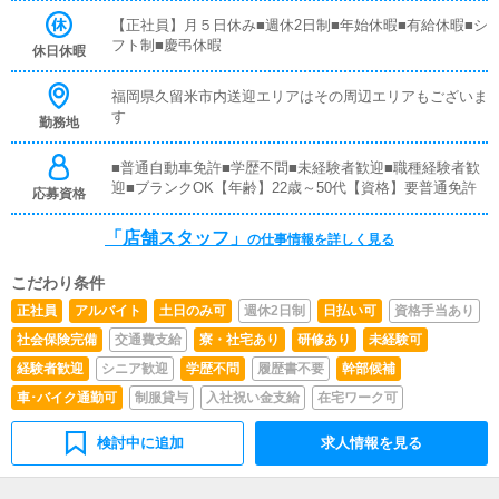
定後はキャストやドライバーに通達します。簡単なマニュ
アルや先輩スタッフに気軽に聞ける環境ですので、未経験
【正社員】月５日休み■週休2日制■年始休暇■有給休暇■シ
でも安心して働けます。■PC更新業務ヘブンネットなど、
フト制■慶弔休暇
休日休暇
ポータルサイト等の店舗情報更新作業を行っていただきま
す。キャストの出勤情報やイベント、求人ブログの作成と
福岡県久留米市内送迎エリアはその周辺エリアもございま
なります。基本的にはボタンを押すだけや、ブログの更新
す
勤務地
時に簡単に文字が入力出来れば問題ありません。PCが苦
手な人でも簡単にできます。■清掃・備品管理お客様やキ
ャストの方に快適にお過ごしいただくため、店内の清掃や
■普通自動車免許■学歴不問■未経験者歓迎■職種経験者歓
備品の管理・補充を行っていただきます。内勤スタッフ
迎■ブランクOK【年齢】22歳～50代【資格】要普通免許
応募資格
（正社員）です。電話対応、配車業務、キャストの管理、
清掃など完全未経験の方も安心してご応募ください！
「店舗スタッフ」
の仕事情報を詳しく見る
こだわり条件
正社員
アルバイト
土日のみ可
週休2日制
日払い可
資格手当あり
社会保険完備
交通費支給
寮・社宅あり
研修あり
未経験可
経験者歓迎
シニア歓迎
学歴不問
履歴書不要
幹部候補
車･バイク通勤可
制服貸与
入社祝い金支給
在宅ワーク可
検討中に追加
求人情報を見る