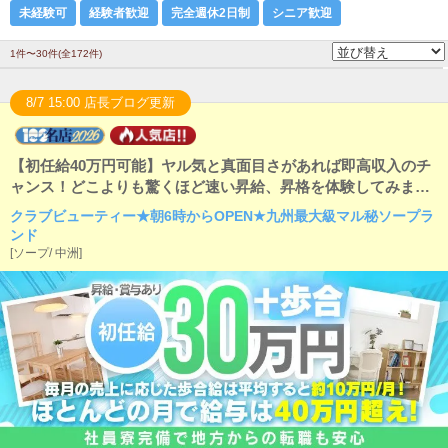
未経験可
経験者歓迎
完全週休2日制
シニア歓迎
1件〜30件(全172件)
8/7 15:00 店長ブログ更新
【初任給40万円可能】ヤル気と真面目さがあれば即高収入のチ
ャンス！どこよりも驚くほど速い昇給、昇格を体験してみませ
んか？中洲エリア新規オープンにつきスタッフ大募集中です
クラブビューティー★朝6時からOPEN★九州最大級マル秘ソープラ
ンド
[
ソープ
/
中洲
]