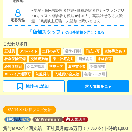
けや、ブログの更新時に簡単に文字が入力出来れば問
勤務地
題ありません。PCが苦手な人でも簡単にできます。■
■学歴不問■未経験者歓迎■職種経験者歓迎■ブランクO
清掃・備品管理お客様やキャストの方に快適にお過ご
K■キャスト経験者も歓迎■外国人、英語話せる方大歓
しいただくため、店内の清掃や備品の管理・補充を行
応募資格
迎！18歳以上経験、未経験は問いません
っていただきます。ランクが上がればその他の業務に
もチャレンジできて給料もアップ可能です
「店舗スタッフ」
の仕事情報を詳しく見る
こだわり条件
正社員
アルバイト
土日のみ可
週休2日制
日払い可
資格手当あり
社会保険完備
交通費支給
寮・社宅あり
研修あり
未経験可
経験者歓迎
シニア歓迎
学歴不問
履歴書不要
幹部候補
車･バイク通勤可
制服貸与
入社祝い金支給
在宅ワーク可
検討中に追加
求人情報を見る
8/7 14:30 店長ブログ更新
賞与MAX年4回支給！正社員月給35万円！アルバイト時給1,800