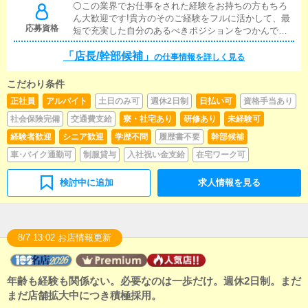
⚪この業界でお仕事をされた経験をお持ちの方もちろ
ん大歓迎です!貴方のそのご経験をフルに活かして、最
応募資格
短で充実した自分のあるべきポジションをつかんでく
ださい!⚪未経験の方未経験ということは不利なことと
「店長/幹部候補」
は決して思わないでください!この業界に居なかったか
の仕事情報を詳しく見る
らこその着眼点や発想に満ちているからです!もちろん
出来なければならない実務はありますが、誰しも最初
こだわり条件
は未経験者なのですからそこは大丈夫!必要なのは勇気
正社員
アルバイト
土日のみ可
週休2日制
日払い可
資格手当あり
と実行力でしかないのです!⚪年齢制限について18歳以
上であれば上限はありません。
社会保険完備
交通費支給
寮・社宅あり
研修あり
未経験可
経験者歓迎
シニア歓迎
学歴不問
履歴書不要
幹部候補
車･バイク通勤可
制服貸与
入社祝い金支給
在宅ワーク可
検討中に追加
求人情報を見る
8/7 13:02 お店情報更新
年齢も経験も関係ない。必要なのは一歩だけ。週休2日制。まだ
まだ店舗拡大中につき積極採用。