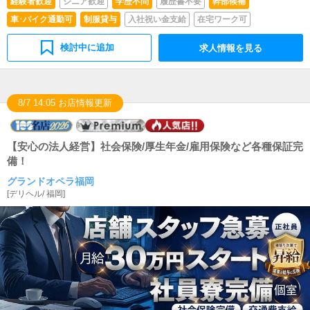
経験者歓迎
シニア歓迎
学歴不問
履歴書不要
幹部候補
きます。英語・韓国語・中国語のいずれかを話せる方優
車･バイク通勤可
制服貸与
入社祝い金支給
在宅ワーク可
遇。
検討中に追加
求人情報を見る
8/7 14:05 お店情報更新
【安心の法人経営】社会保険/厚生年金/雇用保険など各種保証完
備！
グランドオペラ福岡
[
デリヘル
/
福岡
]