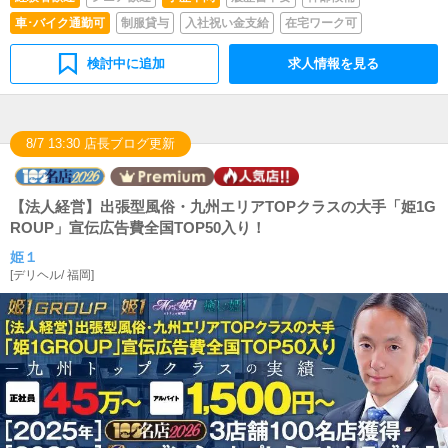
車･バイク通勤可
制服貸与
入社祝い金支給
在宅ワーク可
検討中に追加
求人情報を見る
8/7 13:30 店長ブログ更新
【法人経営】出張型風俗・九州エリアTOPクラスの大手「姫1G
ROUP」宣伝広告費全国TOP50入り！
姫１
[
デリヘル
/
福岡
]