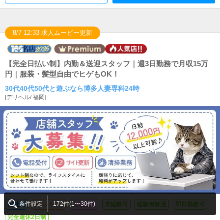
8/7 12:33 求人ムービー更新
【完全日払い制】内勤＆送迎スタッフ｜週3日勤務で月収15万
円｜服装・髪型自由でヒゲもOK！
30代40代50代と遊ぶなら博多人妻専科24時
[
デリヘル
/
福岡
]
条件設定
172件(1〜30件)
正社員
アルバイト
女性歓迎
未経験可
経験者歓迎
即日勤務可
完全週休2日制