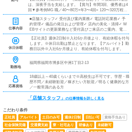
給与
は、深夜手当を支給します。【賞与】年間3回、優秀者は4
回▼参考例MG 職／40〜80万×年3〜4回= 120〜320万程
主 任／20〜40万×年3〜4回= 60〜160万程チーフ／15〜3
■店舗スタッフ✓ 受付及び案内業務✓ 電話対応業務✓ 予
0万×年3〜4回= 45〜120万程一般職／10〜20万×年3〜4回=
約管理✓ 備品の発注および管理✓ 店内の美化・清掃✓ W
30〜80万程【アルバイト】■店舗スタッフ、WEB運営スタ
仕事内容
EBサイトの更新業務など受付及びご来店のご案内、電話
ッフ時給 1,300円〜1,700円（+業績歩合+手当各種）※深夜
対応、予約の管理業務など店舗営業面を中心としたお仕事
22時以降は、1,625～2,125円■外国語通訳スタッフ時給 1,5
【正社員】週休2日制※入社6か月後より、有給休暇を付与
をお任せします。また、備品の発注や在庫管理も行い店舗
00円〜1,800円（+業績歩合+手当各種）※深夜22時以降
します。※休日出勤は禁止となります。【アルバイト】勤
内の美化や清掃業務も担当していただきます。加えて、W
は、1,875～2,250円
休日休暇
務日以外※入社6か月後より、有給休暇を付与します。
EBサイト更新業務も行い情報を最新の状態に保つ役割を
担っていただきます。------------------------------■WEB運営ス
タッフ✓ オフィシャルサイト更新✓ 各種広告サイトの更
福岡県福岡市博多区中洲1丁目2-13
新✓ メールマガジンなどの配信✓ SNS投稿・管理✓ デー
勤務地
タ管理・企画の立案など自社のオフィシャルサイトや各種
18歳以上～40歳くらいまで※高校生は不可です。学歴・職
広告サイト、求人サイトの更新業務やメールマガジンの配
歴不問／未経験歓迎／稼ぎたい方歓迎／明るく健康的な方
信などを中心に携わっていただきます。まずは店舗内で営
応募資格
／一般常識のある方
業内容や仕組みなどを知る必要がございますので店舗スタ
ッフ兼任でのスタートとなりますが、将来的にはWEB戦
「店舗スタッフ」
略チームの中心として活躍していただきます。----------------
の仕事情報を詳しく見る
--------------■外国語通訳スタッフ✓ 外国のお客様対応業務✓
受付及び案内業務✓ 店内の美化・清掃✓ インバウンド用
こだわり条件
のWEBサイト更新業務など基本的には店舗スタッフとし
正社員
アルバイト
土日のみ可
週休2日制
日払い可
資格手当あり
てインバウンド対策、外国のお客様から問い合わせや受付
対応などを担当していただきます。また、ネット講師にゃ
社会保険完備
交通費支給
寮・社宅あり
研修あり
未経験可
POP作成の際に文章作成・確認などにも携わっていただ