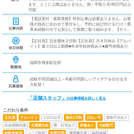
ます。とくに上限はありません。例：手取り月/40万円以上
可能
【電話受付・接客業務】特別な事は必要ありません。お客
様の指名に合わせて受付をし、予約に結び付けるだけ！業
仕事内容
界未経験の方でも安心して業務に取り組めます。【サイト
更新】こちらも特別なスキルなどは特に必要なく、マウス
操作一つで出来る簡単な作業ばかり！PC初心者の方でも
【正社員】完全週休２日制【正社員】月８日休み【アルバ
極めて優しい業務内容となっております。【清掃業務】ご
イト】週３日以上勤務■年末年始休暇あり■慶弔休暇あり
休日休暇
自身の作業スペースやキャスト様の待機場清掃など。常に
清潔に保たれておりますので、使用前に戻す感覚です。こ
ちらも極めて簡単な作業の一つです。
福岡市博多駅近郊
勤務地
経験不問20歳以上～年齢不問新しいアイデアを出せる方
大歓迎！
応募資格
「店舗スタッフ」
の仕事情報を詳しく見る
こだわり条件
正社員
アルバイト
土日のみ可
週休2日制
日払い可
資格手当あり
社会保険完備
交通費支給
寮・社宅あり
研修あり
未経験可
経験者歓迎
シニア歓迎
学歴不問
履歴書不要
幹部候補