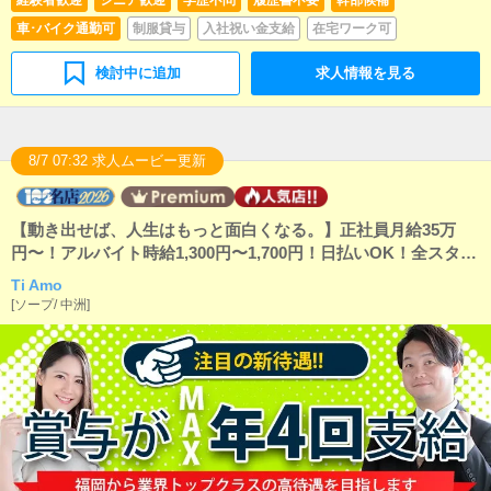
備品の管理・補充を行っていただきます。
車･バイク通勤可
制服貸与
入社祝い金支給
在宅ワーク可
検討中に追加
求人情報を見る
8/7 07:32 求人ムービー更新
【動き出せば、人生はもっと面白くなる。】正社員月給35万
円〜！アルバイト時給1,300円〜1,700円！日払いOK！全スタッ
フ週休2日！さらに有給休暇あり！寮完備！交通費支給！社会保
Ti Amo
険完備！入社初月より業績歩合あり！業界大手のMYFブランド
[
ソープ
/
中洲
]
加盟店は年収1,000万は当たり前！目指せ年収2,000万円！本気
で稼ぎたい野心溢れる人材を募集してます。将来的には独立支
援制度もあります！野球部あります（未経験でも大歓迎！運動
不足解消にいかがですか）