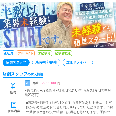
正社員
アルバイト
未経験可
経験者歓迎
店舗スタッフ
店長/幹部候補
送迎ドライバー
店舗スタッフ
の求人情報
300,000
月給 :
正
円
■賞与あり■昇給あり■研修期間あり※3ヵ月(研修期間中月
給与
給25万円)
■電話受付業務（お客様との対面接客はありません）お客
様からの電話のお問合せ対応を行っていただきます。予約
仕事内容
の受付や空き状況の確認・説明をお願いします。予約の確