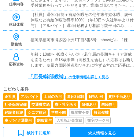
員：1500〜3000万円◆ 福利厚生・手当・社会保険完備・賞
仕事内容
受付業務を行っていただきます。業務に慣れてきたら、
与年4回・業績歩合あり・通勤手当あり・日払い可能・そ
『キャストの管理』や『経営に関わる業務』を順に覚えて
の他各種手当あり◆ アルバイト募集職種と時給 ・受付ス
［社員］週休2日制＋有給休暇その他年末年始休暇、慶弔
いただきます。早い方だと１年ぐらいで、店長として新し
タッフ・WEB運用スタッフ・インストラクター昼間帯1,50
休暇など有給休暇取得率100% （年10日〜入社半年より付
い店舗の運営をお任せします。
0円〜深夜帯1,875円〜・ホールスタッフ深夜帯1,625円〜
休日休暇
与）［アルバイト］週3日勤務より相談可能平日のみ、土
昼間帯1,300円〜・送迎ドライバー深夜帯1,375円〜＋燃料
日祝のみ、などライフスタイルに合わせて自由に働けま
代支給昼間帯1,100円〜＋燃料代支給※試用期間あり・日払
す。
福岡県福岡市博多区中洲1丁目3番8号 showビル 1棟
い制度あり・短期昇給制度あり・社員登用制度あり
勤務地
年齢：18歳〜 40歳くらい迄（若年層の長期キャリア形成
を図るため）※18歳未満（高校生を含む）の応募はお断り
応募資格
します。※暴力団関係者及びそれに準ずる方のご応募は、
固くお断りさせて頂きます。
「店長/幹部候補」
の仕事情報を詳しく見る
こだわり条件
正社員
アルバイト
土日のみ可
週休2日制
日払い可
資格手当あり
社会保険完備
交通費支給
寮・社宅あり
研修あり
未経験可
経験者歓迎
シニア歓迎
学歴不問
履歴書不要
幹部候補
車･バイク通勤可
制服貸与
入社祝い金支給
在宅ワーク可
検討中に追加
求人情報を見る