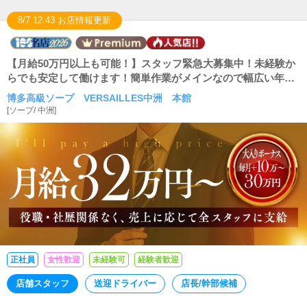
8/7 12:43 お店情報更新
【月給50万円以上も可能！】スタッフ緊急大募集中！未経験か
らでも安定して働けます！簡単作業がメインなので幅広い年代
の方が働ける職場です！
博多高級ソープ VERSAILLES中洲 本館
[
ソープ
/
中洲
]
正社員
女性歓迎
未経験可
経験者歓迎
店舗スタッフ
送迎ドライバー
店長/幹部候補