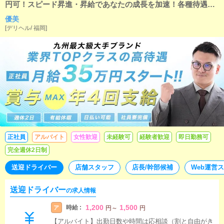
円可！スピード昇進・昇給であなたの成長を加速！各種待遇面
も充実（日払いOK/寮あり/有給休暇/社会保険/週休2日制など）
優美
[
デリヘル
/
福岡
]
正社員
アルバイト
女性歓迎
未経験可
経験者歓迎
即日勤務可
完全週休2日制
送迎ドライバー
店舗スタッフ
店長/幹部候補
Web運営
送迎ドライバー
の求人情報
1,200
1,500
時給 :
ア
円
～
円
【アルバイト】出勤日数や時間は応相談（割と自由がき