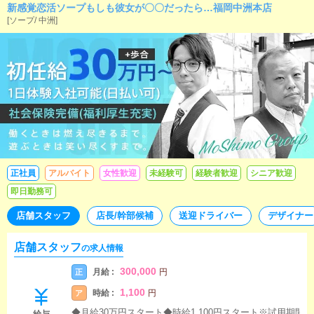
新感覚恋活ソープもしも彼女が〇〇だったら…福岡中洲本店
[
ソープ
/
中洲
]
正社員
アルバイト
女性歓迎
未経験可
経験者歓迎
シニア歓迎
即日勤務可
店舗スタッフ
店長/幹部候補
送迎ドライバー
デザイナー
店舗スタッフ
の求人情報
300,000
月給 :
正
円
1,100
時給 :
ア
円
◆月給30万円スタート◆時給1,100円スタート※試用期間
給与