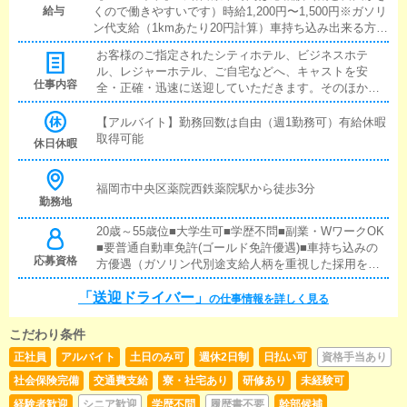
給与
くので働きやすいです）時給1,200円〜1,500円※ガソリ
ン代支給（1kmあたり20円計算）車持ち込み出来る方や
深夜帯に勤務出来る方は特に優遇させて頂きます。ゴー
お客様のご指定されたシティホテル、ビジネスホテ
ルド免許の方も優遇させていただきます。※研修期間あ
ル、レジャーホテル、ご自宅などへ、キャストを安
り ※女性スタッフも活躍中！＜待遇＞・社会保険完
仕事内容
全・正確・迅速に送迎していただきます。そのほか、
備・有給休暇あり・日払いOK・能力により随時昇給昇
事務所や待機室の清掃、備品の管理をお願いすること
格・正社員登用制度あり・スポーツジム無料利用可能・
もあります。ドライバー業務で実績を積んだ方には、
【アルバイト】勤務回数は自由（週1勤務可）有給休暇
その他脱毛やアートメイクなどお得に利用可能
社員登用のチャンスもご用意。空いた時間を有効に活
取得可能
休日休暇
用したい方、車や運転が好きな方にぴったりの、自由
出勤でワークライフバランスを実現できるお仕事で
す。趣味や友人との時間も大切にしながら働けます！
福岡市中央区薬院西鉄薬院駅から徒歩3分
勤務地
＜主な仕事内容＞清掃や雑務／送迎業務
20歳～55歳位■大学生可■学歴不問■副業・WワークOK
■要普通自動車免許(ゴールド免許優遇)■車持ち込みの
応募資格
方優遇（ガソリン代別途支給人柄を重視した採用を行
いますのでまずはご応募下さい。●副業＆学生アルバイ
「送迎ドライバー」
ト向け・空いた時間でサクッと稼げる！・社用車あり
の仕事情報を詳しく見る
で運転スキルも習得！・ドライバーは活躍次第で自給
1.500円まで昇給可能！・自家用車なしでも大丈夫！※
こだわり条件
車持ち込み出来る方は優遇※深夜帯に勤務出来る方は
正社員
アルバイト
土日のみ可
週休2日制
日払い可
資格手当あり
優遇
社会保険完備
交通費支給
寮・社宅あり
研修あり
未経験可
経験者歓迎
シニア歓迎
学歴不問
履歴書不要
幹部候補