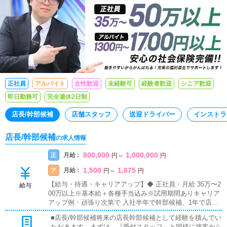
正社員
アルバイト
女性歓迎
未経験可
経験者歓迎
シニア歓迎
即日勤務可
完全週休2日制
店長/幹部候補
店舗スタッフ
送迎ドライバー
インストラ
店長/幹部候補
の求人情報
800,000
1,000,000
月給 :
正
円
～
円
1,500
1,875
月給 :
ア
円
～
円
【給与・待遇・キャリアアップ】◆ 正社員・月給 35万〜2
給与
00万以上※基本給＋各種手当込み※試用期間ありキャリア
アップ例・頑張り次第で 入社半年で幹部候補、1年で店長
に昇格可能！役職別予想年収・一般職：450〜550万円・幹
■店長/幹部候補将来の店長幹部候補として経験を積んでい
部候補：650〜800万円・店長：1000〜1500万円・幹部役
ただきます。まずは、『受付スタッフ』と同様に接客から