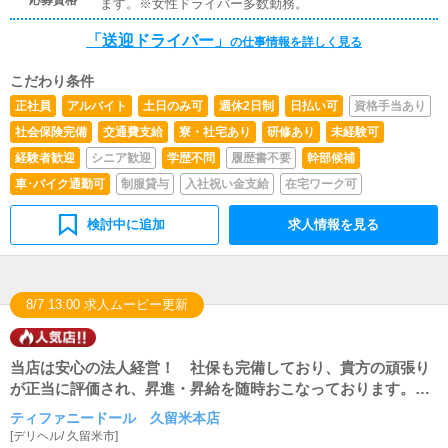
ます。※女性ドライバー多数勤務。
「送迎ドライバー」
の仕事情報を詳しく見る
こだわり条件
正社員
アルバイト
土日のみ可
週休2日制
日払い可
資格手当あり
社会保険完備
交通費支給
寮・社宅あり
研修あり
未経験可
経験者歓迎
シニア歓迎
学歴不問
履歴書不要
幹部候補
車･バイク通勤可
制服貸与
入社祝い金支給
在宅ワーク可
検討中に追加
求人情報を見る
8/7 13:00 求人ムービー更新
当店は安心の法人経営！ 社保も完備しており、貴方の頑張り
が正当に評価され、昇進・昇給を随時おこなっております。業
務拡大の為、運営スタッフ・送迎ドライバーを急募しておりま
ティファニードール 久留米本店
す
[
デリヘル
/
久留米市
]