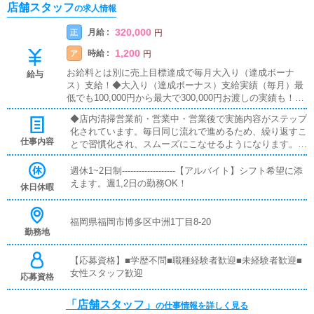
店舗スタッフ
の求人情報
320,000
月給 :
正
円
1,200
時給 :
ア
円
お給料とは別に売上目標達成で毎月大入り（達成ボーナ
給与
ス）支給！◆大入り（達成ボーナス）支給実績（毎月）最
低でも100,000円から最大で300,000円お渡しの実績も！役
職・社歴関係なく売上に応じてお渡しいたします。-----------
◆店内清掃営業前・営業中・営業後で実施内容がステップ
--------【アルバイト】時給：1,200円能力次第で随時昇給あ
化されています。毎日同じ流れで進めるため、繰り返すこ
り！
仕事内容
とで習慣化され、スムーズにこなせるようになります。特
別な技術は不要です。◆ネット更新商品情報やキャンペー
ン掲載などの更新業務は、テンプレートが完備されていま
週休1~2日制-------------------【アルバイト】シフト希望に添
す。文字や画像を当てはめるだけで完了するので、パソコ
えます。週1,2日の勤務OK！
休日休暇
ン初心者でもすぐに習得できます。◆備品管理チェックリ
ストを使用して在庫確認と発注を実施します。複雑な判断
は不要で、リストの項目を確認するだけです。最初は先輩
福岡県福岡市博多区中洲1丁目8-20
勤務地
と一緒に確認しながら作業を行い、その後短期間でマスタ
ーできます。
【応募資格】■学歴不問■職種経験者歓迎■未経験者歓迎■
女性スタッフ歓迎
応募資格
「店舗スタッフ」
の仕事情報を詳しく見る