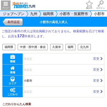
検討中
ログイン
ジョブヘブン
九州
福岡県
小郡市・筑紫野市
小郡市
条件設定
小郡市の高収入求人
ご指定の条件の求人は現在掲載されておりません。検索範囲を広げて検索
172
し、お店を
件表示します。
福岡県
中洲・西中洲・春吉
久留米
福岡
北九州
変更
未設定
職種
変更
未設定
業種
変更
小郡市
エリア
変更
未設定
こだわり
こだわりかんたん検索