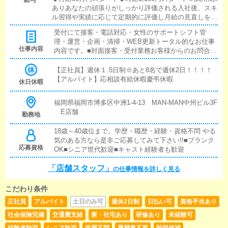
ありあなたの頑張りがしっかり評価される入社後、スキ
ル習得や実績に応じて定期的に評価し月給の見直しを行
います。正社員はもちろんですが、アルバイトスタッフ
受付にて接客・電話対応・女性のサポートシフト管
に関しても実力に応じて時給が上がり、入社後2～3ヶ月
理・運営・企画・清掃・WEB更新トータル的なお仕事
で時給100円以上アップしたスタッフも多数います。早
仕事内容
内容です。■対面接客・受付業務お客様からのお問合せ
期のキャリアアップが期待できる実力主義の環境で、成
や来店されたお客様の案内を行っていただきます。予
長と収入アップの両方が見込めます。■研修期間有■イ
約の確認や、会計作業、注意事項の喚起などをお願い
【正社員】週休１.5日制※あと8名で週休2日！！！！
ンセンティブあり■賞与あり■昇給あり■日払い可
します。簡単なマニュアルや、先輩スタッフに付いて
【アルバイト】応相談有給休暇慶弔休暇
休日休暇
業務内容を見ながら徐々に覚えていただきますので、
未経験の方でも安心して働けます。■企画の立案店舗イ
福岡県福岡市博多区中洲1-4-13 MAN-MAN中州ビル3F
ベントや店舗運営など様々な企画を提案していただき
E店舗
勤務地
ます。【新規のお客様の増加】【お客様のリピート率
の向上】【キャストの方の入店数の増加】など、売上U
18歳～40歳位まで。学歴・職歴・経験・資格不問 やる
Pに繋がる施策の提案を行っていただきます。■キャス
気のある方なら是非ご応募してみて下さい!!■ブランク
ト管理お店で働いていただいているキャストの方が稼
応募資格
OK■シニア世代歓迎■キャスト経験者も歓迎
げるようにインターネットを使ったPR（写メ日記）な
どの使い方などのアドバイスを行っていただきます。■
「店舗スタッフ」
の仕事情報を詳しく見る
PC更新業務ヘブンネットなど、ポータルサイト等の店
舗情報更新作業を行っていただきます。キャストの出
勤情報やイベント、求人ブログの作成となります。基
こだわり条件
本的にはボタンを押すだけや、ブログの更新時に簡単
正社員
アルバイト
土日のみ可
週休2日制
日払い可
資格手当あり
に文字が入力出来れば問題ありません。PCが苦手な人
社会保険完備
交通費支給
寮・社宅あり
研修あり
未経験可
でも簡単にできます。■清掃・備品管理お客様やキャス
トの方に快適にお過ごしいただくため、店内の清掃や
経験者歓迎
シニア歓迎
学歴不問
履歴書不要
幹部候補