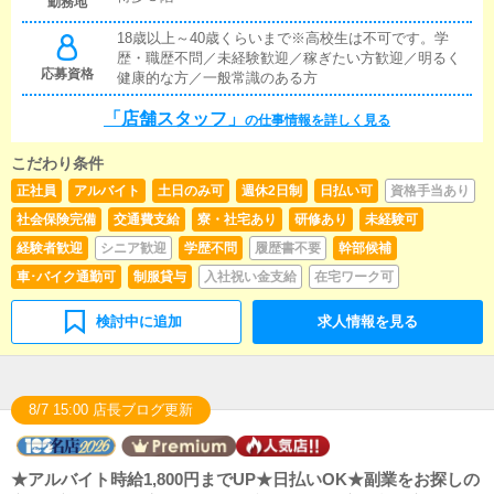
業務✓ 受付及び案内業務✓ 店内の美化・清掃✓ インバ
勤務地
ウンド用のWEBサイト更新業務など基本的には店舗ス
18歳以上～40歳くらいまで※高校生は不可です。学
タッフとしてインバウンド対策、外国のお客様から問
歴・職歴不問／未経験歓迎／稼ぎたい方歓迎／明るく
い合わせや受付対応などを担当していただきます。ま
応募資格
健康的な方／一般常識のある方
た、ネット講師やPOP作成の際に文章作成・確認など
にも携わっていただきます。英語・韓国語・中国語の
「店舗スタッフ」
いずれかを話せる方優遇。
の仕事情報を詳しく見る
こだわり条件
正社員
アルバイト
土日のみ可
週休2日制
日払い可
資格手当あり
社会保険完備
交通費支給
寮・社宅あり
研修あり
未経験可
経験者歓迎
シニア歓迎
学歴不問
履歴書不要
幹部候補
車･バイク通勤可
制服貸与
入社祝い金支給
在宅ワーク可
検討中に追加
求人情報を見る
8/7 15:00 店長ブログ更新
★アルバイト時給1,800円までUP★日払いOK★副業をお探しの