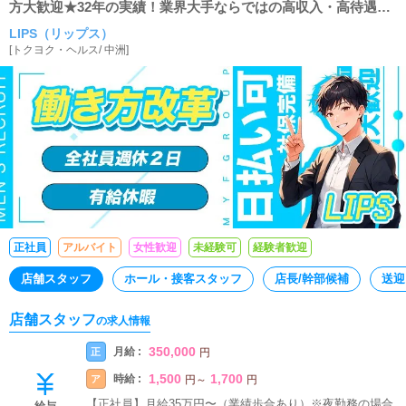
方大歓迎★32年の実績！業界大手ならではの高収入・高待遇で
お迎え致します。
LIPS（リップス）
[
トクヨク・ヘルス
/
中洲
]
正社員
アルバイト
女性歓迎
未経験可
経験者歓迎
店舗スタッフ
ホール・接客スタッフ
店長/幹部候補
送迎
店舗スタッフ
の求人情報
350,000
月給 :
正
円
1,500
1,700
時給 :
ア
円
～
円
【正社員】月給35万円〜（業績歩合あり）※夜勤務の場合