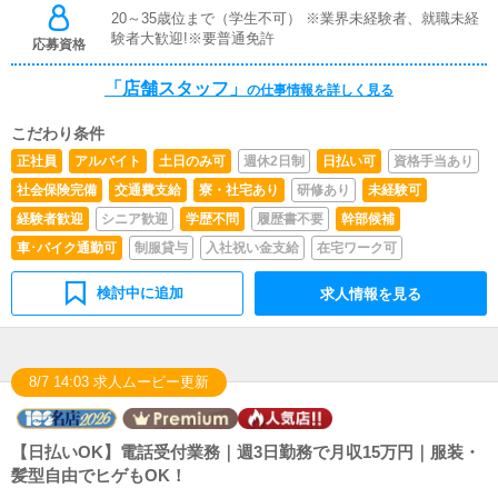
務です。SNSやブログなどを活用した効果的なPR方法
20～35歳位まで（学生不可） ※業界未経験者、就職未経
（写メ日記の更新方法など）についてのアドバイスや指導
験者大歓迎!※要普通免許
応募資格
を行っていただきます。■PC更新業務ヘブンネットなどの
求人ポータルサイトに掲載されている店舗情報の更新を行
「店舗スタッフ」
っていただきます。具体的には、キャストの出勤予定情報
の仕事情報を詳しく見る
の入力、イベント情報の更新、店舗ブログの作成など、用
意されたテンプレートに従って情報を入力する作業です。
こだわり条件
特別なPCスキルは不要で、基本的なボタン操作と簡単な
正社員
アルバイト
土日のみ可
週休2日制
日払い可
資格手当あり
テキスト入力ができれば対応可能です。PC操作が苦手な
方でも先輩スタッフが丁寧にサポートします。■清掃・備
社会保険完備
交通費支給
寮・社宅あり
研修あり
未経験可
品管理お客様やキャストが快適にお過ごしいただけるよ
経験者歓迎
シニア歓迎
学歴不問
履歴書不要
幹部候補
う、店内の清掃や備品の管理・補充を行っていただきま
車･バイク通勤可
制服貸与
入社祝い金支給
在宅ワーク可
す。トイレや待機室などの店舗全体の清掃、消耗品やアメ
ニティの在庫管理・補充など、衛生的で整理整頓された店
舗環境を保つ業務を担当していただきます。
検討中に追加
求人情報を見る
8/7 14:03 求人ムービー更新
【日払いOK】電話受付業務｜週3日勤務で月収15万円｜服装・
髪型自由でヒゲもOK！