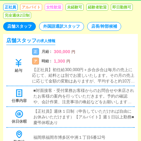
正社員
アルバイト
女性歓迎
未経験可
経験者歓迎
即日勤務可
完全週休2日制
店舗スタッフ
外国語通訳スタッフ
店長/幹部候補
店舗スタッフ
の求人情報
300,000
月給 :
正
円
1,300
時給 :
ア
円
【正社員】初任給300,000円＋歩合歩合は毎月の売上に
給与
応じて、給料とは別でお渡しいたします。その月の売上
に応じて金額の変動はありますが、平均すると約10万
円/月となります。そのため、ほとんどの月で給与は40
■対面接客・受付業務お客様からのお問合せや来店され
万円を超えます。【アルバイト】時給UP！1,000円⇒1,3
たお客様の案内を行っていただきます。予約の確認
00円Wワーク・昼職との掛け持ち、スポットワーク大歓
仕事内容
や、会計作業、注意事項の喚起などをお願いします。
迎勤務時間の融通利きますスキマ時間でサクッと稼げ
簡単なマニュアルや、先輩スタッフに付いて業務内容
る！
【正社員】週休１日制（申告していただければ自由に
を見ながら徐々に覚えていただきますので、未経験の
お休みいただけます）【アルバイト】週１日以上勤務■
方でも安心して働けます。■PC更新業務ヘブンネット
休日休暇
慶弔休暇あり
など、ポータルサイト等の店舗情報更新作業を行って
いただきます。キャストの出勤情報やイベント、求人
ブログの作成となります。基本的にはボタンを押すだ
福岡県福岡市博多区中洲１丁目6番12号