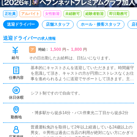
正社員
アルバイト
女性歓迎
未経験可
経験者歓迎
即日勤務可
送迎ドライバー
店舗スタッフ
ホール・接客スタッフ
店
送迎ドライバー
の求人情報
1,500
1,800
時給 :
ア
円
～
円
給与
その日出勤したお給料は、日払いになります。
基本的にキャストさんを送迎していただきます。時間厳守
を意識して頂き、キャストの方が円滑にストレスなくお仕
仕事内容
事を進められるように送迎でサポートして頂きます。主な
内容は以下の通りです。・キャストさんの送り迎え・備品
等の準備、片付け・簡単な清掃作業
シフト制ですので自由です。
休日休暇
・博多駅から徒歩14分・バス停東光二丁目から徒歩2分
勤務地
普通運転免許を取得して2年以上経過している24歳以上の
男女。※男性は過去に当店の利用が絶対にない方にかぎり
応募資格