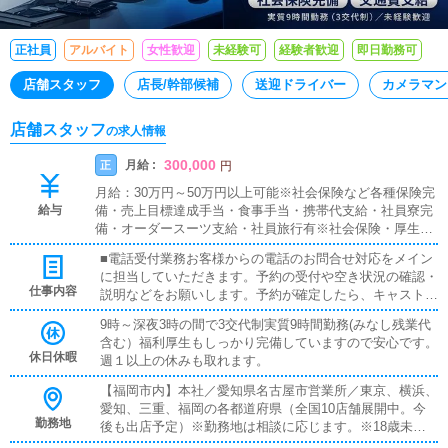
正社員
アルバイト
女性歓迎
未経験可
経験者歓迎
即日勤務可
店舗スタッフ
店長/幹部候補
送迎ドライバー
カメラマン
店舗スタッフ
の求人情報
300,000
月給 :
正
円
月給：30万円～50万円以上可能※社会保険など各種保険完
給与
備・売上目標達成手当・食事手当・携帯代支給・社員寮完
備・オーダースーツ支給・社員旅行有※社会保険・厚生年
金・雇用保険加入制度有※社用車支給(プリウス、クラウン
■電話受付業務お客様からの電話のお問合せ対応をメイン
など)※食事代・携帯代一部支給法人として店舗経営してお
に担当していただきます。予約の受付や空き状況の確認・
りますので各種保険も完備！ご家族のある方も安心して働
仕事内容
説明などをお願いします。予約が確定したら、キャストや
けます。【年収例】850万円以上／副店長(40歳・入社10年
ドライバーへ速やかに通達する業務も行います。業務に必
目)月給 60万円＋賞与80万円(年2回)※副店長Mのコメント
9時～深夜3時の間で3交代制実質9時間勤務(みなし残業代
要な簡単なマニュアルや先輩スタッフへの相談環境が整っ
一般社員の時ももちろんですが、副店長になってからお給
含む）福利厚生もしっかり完備していますので安心です。
ているため、未経験者でも安心して働けます。■企画の立
料が一気に上がりました。車もプリウスから新型のアルフ
休日休暇
週１以上の休みも取れます。
案店舗イベントや店舗運営に関する様々な企画を提案して
ァードになりました。食事代や携帯代の補助もあるので、
いただきます。新規のお客様獲得、既存顧客のリピート率
お給料のほとんどが貯金できます(^^)
【福岡市内】本社／愛知県名古屋市営業所／東京、横浜、
向上、キャストの入店数増加など、売上向上に直結する施
愛知、三重、福岡の各都道府県（全国10店舗展開中。今
策の提案と実行をお願いします。■キャスト管理店舗で働
勤務地
後も出店予定）※勤務地は相談に応じます。※18歳未満
くキャストがより多く稼げるようサポートするのがこの業
（高校生を含む）の応募はお断りします。