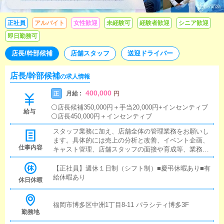
正社員
アルバイト
女性歓迎
未経験可
経験者歓迎
シニア歓迎
即日勤務可
店長/幹部候補
店舗スタッフ
送迎ドライバー
店長/幹部候補
の求人情報
400,000
月給 :
正
円
⚪店長候補350,000円＋手当20,000円+インセンティブ
給与
⚪店長450,000円＋インセンティブ
スタッフ業務に加え、店舗全体の管理業務をお願いし
ます。具体的には売上の分析と改善、イベント企画、
仕事内容
キャスト管理、店舗スタッフの面接や育成等、業務は
多岐に渡ります。それらの業務をこなしながら、より
良い店舗にしていく様スタッフやキャストを一つにま
【正社員】週休１日制（シフト制）■慶弔休暇あり■有
とめ全体のマネジメントをお願い出来たらと考えてお
給休暇あり
休日休暇
ります。
福岡市博多区中洲1丁目8-11 パラシティ博多3F
勤務地