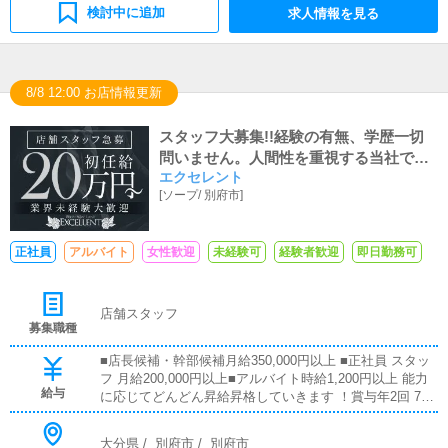
検討中に追加
求人情報を見る
8/8 12:00 お店情報更新
スタッフ大募集!!経験の有無、学歴一切
問いません。人間性を重視する当社では
エクセレント
明るく元気な方を求めています！
[
ソープ
/
別府市
]
正社員
アルバイト
女性歓迎
未経験可
経験者歓迎
即日勤務可
店舗スタッフ
募集職種
■店長候補・幹部候補月給350,000円以上 ■正社員 スタッ
フ 月給200,000円以上■アルバイト時給1,200円以上 能力
給与
に応じてどんどん昇給昇格していきます ！賞与年2回 7
月・12月の年2回 売上歩合・大入手当てあり 月、日々の
目標売上達成の場合は手当があります 日払い制度あり 日
大分県
/
別府市
/
別府市