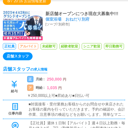
8/7 20:16 お店情報更新
新店舗オープンにつき現在大募集中!!!
個室浴場 おねだり別府
[
ソープ
/
別府市
]
正社員
アルバイト
未経験可
経験者歓迎
シニア歓迎
即日勤務可
店舗スタッフ
店舗スタッフ
の求人情報
250,000
月給 :
正
円
1,035
時給 :
ア
円
給与
￥250,000以上可■昇給あり■日払い可
■対面接客・受付業務お客様からのお問合せや来店された
お客様の案内を行っていただきます。予約の確認や、会計
仕事内容
作業、注意事項の喚起などをお願いします。簡単なマニュ
アルや、先輩スタッフに付いて業務内容を見ながら徐々に
【正社員】週休１日制【アルバイト】週４日以上勤務・毎
覚えていただきますので、未経験の方でも安心して働けま