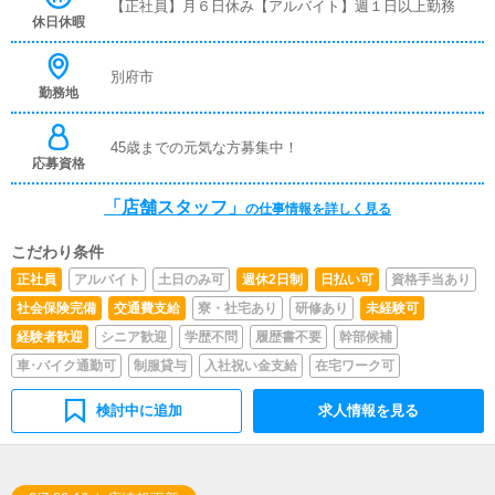
【正社員】月６日休み【アルバイト】週１日以上勤務
休日休暇
別府市
勤務地
45歳までの元気な方募集中！
応募資格
「店舗スタッフ」
の仕事情報を詳しく見る
こだわり条件
正社員
アルバイト
土日のみ可
週休2日制
日払い可
資格手当あり
社会保険完備
交通費支給
寮・社宅あり
研修あり
未経験可
経験者歓迎
シニア歓迎
学歴不問
履歴書不要
幹部候補
車･バイク通勤可
制服貸与
入社祝い金支給
在宅ワーク可
検討中に追加
求人情報を見る