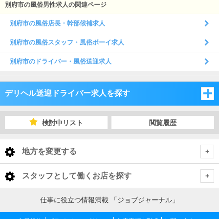
別府市の風俗男性求人の関連ページ
別府市の風俗店長・幹部候補求人
別府市の風俗スタッフ・風俗ボーイ求人
別府市のドライバー・風俗送迎求人
デリヘル送迎ドライバー求人を探す
福岡県
検討中リスト
閲覧履歴
佐賀県
福岡県
地方を変更する
長崎県
佐賀県
福岡県 デリヘル送迎ドライバー
<
全国トップ
スタッフとして働くお店を探す
大分県
長崎県
福岡市
佐賀県 デリヘル送迎ドライバー
北海道 男性高収入
福岡県
仕事に役立つ情報満載 「ジョブジャーナル」
東北 男性高収入
熊本県
大分県
佐賀市
長崎県 デリヘル送迎ドライバー
北九州
福岡市 デリヘル送迎ドライバー