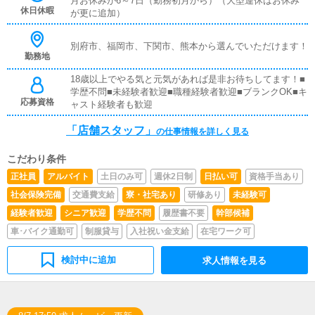
月お休みが6～7日（勤務初月から）（大型連休はお休み
す。■企画の立案店舗イベントや店舗運営など様々な企画
休日休暇
が更に追加）
を提案していただきます。【新規のお客様の増加】【お客
様のリピート率の向上】【キャストの方の入店数の増加】
など、売上UPに繋がる施策の提案を行っていただきま
別府市、福岡市、下関市、熊本から選んでいただけます！
す。■キャスト管理お店で働いていただいているキャスト
勤務地
の方が稼げるようにインターネットを使ったPR（写メ日
18歳以上でやる気と元気があれば是非お待ちしてます！■
記）などの使い方などのアドバイスを行っていただきま
学歴不問■未経験者歓迎■職種経験者歓迎■ブランクOK■キ
す。■PC更新業務ヘブンネットなど、ポータルサイト等の
応募資格
ャスト経験者も歓迎
店舗情報更新作業を行っていただきます。キャストの出勤
情報やイベント、求人ブログの作成となります。基本的に
「店舗スタッフ」
はボタンを押すだけや、ブログの更新時に簡単に文字が入
の仕事情報を詳しく見る
力出来れば問題ありません。PCが苦手な人でも簡単にで
きます。■清掃・備品管理お客様やキャストの方に快適に
こだわり条件
お過ごしいただくため、店内の清掃や備品の管理・補充を
正社員
アルバイト
土日のみ可
週休2日制
日払い可
資格手当あり
行っていただきます。
社会保険完備
交通費支給
寮・社宅あり
研修あり
未経験可
経験者歓迎
シニア歓迎
学歴不問
履歴書不要
幹部候補
車･バイク通勤可
制服貸与
入社祝い金支給
在宅ワーク可
検討中に追加
求人情報を見る