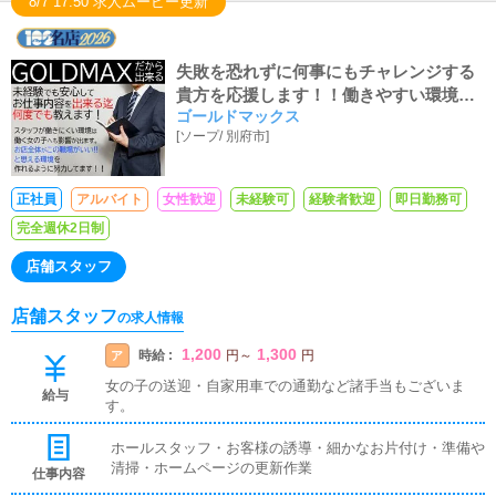
8/7 17:50 求人ムービー更新
失敗を恐れずに何事にもチャレンジする
貴方を応援します！！働きやすい環境で
ゴールドマックス
共に職場を作りましょう！！アルバイト
[
ソープ
/
別府市
]
時給も『県内最高値1300円～可能！！』
諸々、諸手当付いてデッカク稼げる♬優
しい先輩がご指導します♬
正社員
アルバイト
女性歓迎
未経験可
経験者歓迎
即日勤務可
完全週休2日制
店舗スタッフ
店舗スタッフ
の求人情報
1,200
1,300
時給 :
ア
円
～
円
女の子の送迎・自家用車での通勤など諸手当もございま
給与
す。
ホールスタッフ・お客様の誘導・細かなお片付け・準備や
清掃・ホームページの更新作業
仕事内容