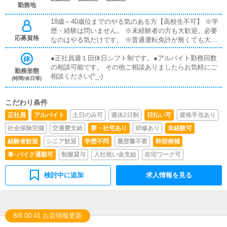
払い可能ですので相談してください ！
勤務地
18歳～40歳位までのやる気のある方【高校生不可】 ※学
歴・経験は問いません。 ※未経験者の方も大歓迎。必要
応募資格
なのはやる気だけです。 ※普通運転免許が無くても大丈
夫 【１】店長(店舗責任者) 店舗全体の運営 【２】幹部候
補 業務内容 店長補佐、キャスト管理、受付での業務
●正社員週１回休日シフト制です。●アルバイト勤務回数
など営業面の運営 【３】ホールスタッフ 業務内容 接客
の相談可能です。 その他ご相談ありましたらお気軽にご
勤務形態
応対、清掃、店内業務全般を行います。 ※勤務後出来る
相談ください(^_-)
(時間/休日等)
事を増やせばステップアップ可能です。 【４】Webスタ
ッフ 業務内容 ネット上の画像作成/更新などネットに関
こだわり条件
する業務全般 ※Photoshop/Excel Word使える方優遇 ※速
やかな文章の打ち込みが出来る方歓迎 【５】アルバイト
正社員
アルバイト
土日のみ可
週休2日制
日払い可
資格手当あり
業務内容 ホールスタッフとして接客応対をお願い致しま
社会保険完備
交通費支給
寮・社宅あり
研修あり
未経験可
す。 ※誰でも出来る簡単なお仕事です。 ※大学生可/主婦
(女性)可
経験者歓迎
シニア歓迎
学歴不問
履歴書不要
幹部候補
車･バイク通勤可
制服貸与
入社祝い金支給
在宅ワーク可
検討中に追加
求人情報を見る
8/8 00:41 お店情報更新