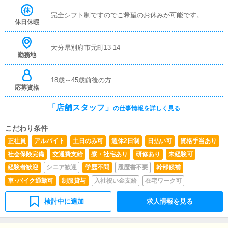
完全シフト制ですのでご希望のお休みが可能です。
休日休暇
大分県別府市元町13-14
勤務地
18歳～45歳前後の方
応募資格
「店舗スタッフ」
の仕事情報を詳しく見る
こだわり条件
正社員
アルバイト
土日のみ可
週休2日制
日払い可
資格手当あり
社会保険完備
交通費支給
寮・社宅あり
研修あり
未経験可
経験者歓迎
シニア歓迎
学歴不問
履歴書不要
幹部候補
車･バイク通勤可
制服貸与
入社祝い金支給
在宅ワーク可
検討中に追加
求人情報を見る