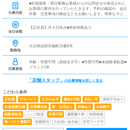
■対面接客・受付業務お客様からのお問合せや来店された
お客様の案内を行っていただきます。予約の確認や、会計
仕事内容
作業、注意事項の喚起などをお願いします。簡単なマニュ
アルや、先輩スタッフに付いて業務内容を見ながら徐々に
覚えていただきますので、未経験の方でも安心して働けま
【正社員】月４日休み■有給休暇あり
す。■PC更新業務ヘブンネットなど、ポータルサイト等の
休日休暇
店舗情報更新作業を行っていただきます。キャストの出勤
情報やイベント、求人ブログの作成となります。基本的に
はボタンを押すだけや、ブログの更新時に簡単に文字が入
大分県別府市楠町15番9号
勤務地
力出来れば問題ありません。PCが苦手な人でも簡単にで
きます。■清掃・備品管理お客様やキャストの方に快適に
お過ごしいただくため、店内の清掃や備品の管理・補充を
年齢・学歴不問（高校生不可）■学歴不問■未経験者歓迎■
行っていただきます。主な業務はホームページへの女の子
ブランクOK
応募資格
登録、他サイトでの宣伝、電話対応、備品管理など店舗を
運営していく中で総合的なお仕事になります。
「店舗スタッフ」
の仕事情報を詳しく見る
こだわり条件
正社員
アルバイト
土日のみ可
週休2日制
日払い可
資格手当あり
社会保険完備
交通費支給
寮・社宅あり
研修あり
未経験可
経験者歓迎
シニア歓迎
学歴不問
履歴書不要
幹部候補
車･バイク通勤可
制服貸与
入社祝い金支給
在宅ワーク可