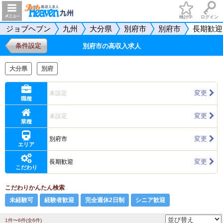
検討中
ログイン
ジョブヘブン
九州
大分県
別府市
別府市
長期歓迎
条件設定
別府市の高収入求人
大分県
別府
変更
未設定
職種
変更
未設定
業種
変更
別府市
エリア
変更
長期歓迎
こだわり
こだわりかんたん検索
未経験可
経験者歓迎
完全週休2日制
シニア歓迎
1件〜6件(全6件)