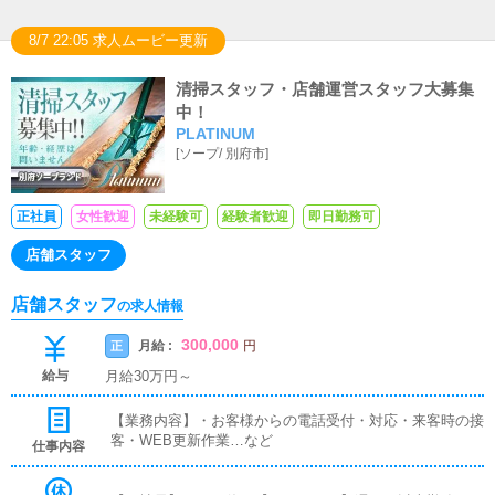
8/7 22:05 求人ムービー更新
清掃スタッフ・店舗運営スタッフ大募集
中！
PLATINUM
[
ソープ
/
別府市
]
正社員
女性歓迎
未経験可
経験者歓迎
即日勤務可
店舗スタッフ
店舗スタッフ
の求人情報
300,000
月給 :
正
円
給与
月給30万円～
【業務内容】・お客様からの電話受付・対応・来客時の接
客・WEB更新作業…など
仕事内容