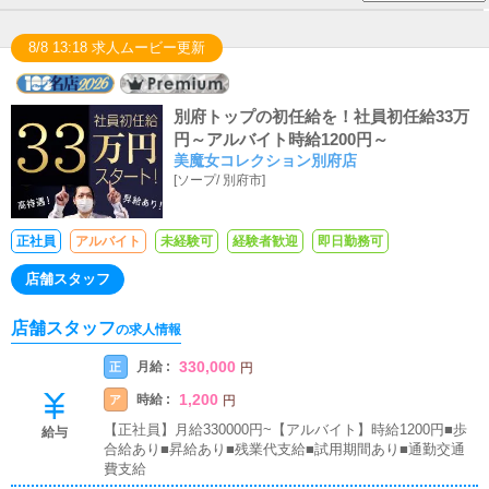
8/8 13:18 求人ムービー更新
別府トップの初任給を！社員初任給33万
円～アルバイト時給1200円～
美魔女コレクション別府店
[
ソープ
/
別府市
]
正社員
アルバイト
未経験可
経験者歓迎
即日勤務可
店舗スタッフ
店舗スタッフ
の求人情報
330,000
月給 :
正
円
1,200
時給 :
ア
円
【正社員】月給330000円~【アルバイト】時給1200円■歩
給与
合給あり■昇給あり■残業代支給■試用期間あり■通勤交通
費支給