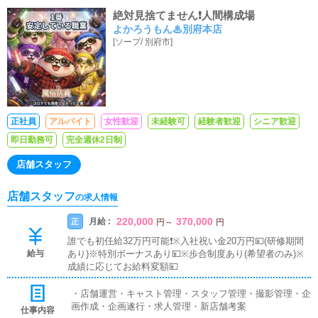
絶対見捨てません❗️人間構成場
よかろうもん♨別府本店
[
ソープ
/
別府市
]
正社員
アルバイト
女性歓迎
未経験可
経験者歓迎
シニア歓迎
即日勤務可
完全週休2日制
店舗スタッフ
店舗スタッフ
の求人情報
220,000
370,000
月給 :
正
円
～
円
誰でも初任給32万円可能❗️※入社祝い金20万円💴(研修期間
給与
あり)※特別ボーナスあり💴※歩合制度あり(希望者のみ)※
成績に応じてお給料変額💴
・店舗運営・キャスト管理・スタッフ管理・撮影管理・企
画作成・企画遂行・求人管理・新店舗考案
仕事内容