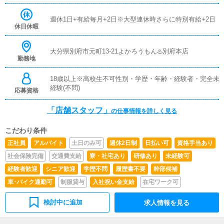
週休1日+有給毎月+2日※大型連休時さらに特別有給+2日
休日休暇
大分県別府市元町13-21よかろうもん♨️別府本店
勤務地
18歳以上※高校生不可性別・学歴・年齢・経験者・完全未
経験(不問)
応募資格
「店舗スタッフ」
の仕事情報を詳しく見る
こだわり条件
正社員
アルバイト
土日のみ可
週休2日制
日払い可
資格手当あり
社会保険完備
交通費支給
寮・社宅あり
研修あり
未経験可
経験者歓迎
シニア歓迎
学歴不問
履歴書不要
幹部候補
車･バイク通勤可
制服貸与
入社祝い金支給
在宅ワーク可
検討中に追加
求人情報を見る