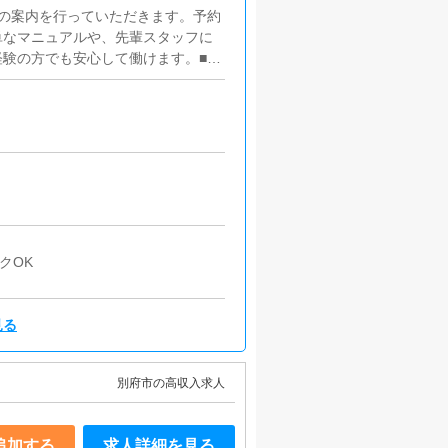
の案内を行っていただきます。予約
単なマニュアルや、先輩スタッフに
験の方でも安心して働けます。■P
新作業を行っていただきます。キャス
的にはボタンを押すだけや、ブログ
手な人でも簡単にできます。■清
ため、店内の清掃や備品の管理・補
登録、他サイトでの宣伝、電話対
ります。
クOK
見る
別府市の高収入求人
追加する
求人詳細を見る