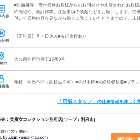
■対面接客・受付業務お客様からのお問合せや来店されたお客様
の確認や、会計作業、注意事項の喚起などをお願いします。簡
事内容
付いて業務内容を見ながら徐々に覚えていただきますので、未経
C更新業務ヘブンネットなど、ポータルサイト等の店舗情報更
トの出勤情報やイベント、求人ブログの作成となります。基本
【正社員】月４日休み■有給休暇あり
の更新時に簡単に文字が入力出来れば問題ありません。PCが苦
日休暇
掃・備品管理お客様やキャストの方に快適にお過ごしいただく
充を行っていただきます。主な業務はホームページへの女の子
応、備品管理など店舗を運営していく中で総合的なお仕事にな
大分県別府市楠町15番9号
務地
年齢・学歴不問（高校生不可）■学歴不問■未経験者歓迎■ブラン
募資格
「店舗スタッフ」
の仕事情報を詳しく
募先：
美魔女コレクション別府店
[ソープ / 別府市]
090-1227-6969
L
kyuuzin.kansai@au.com
検討中に