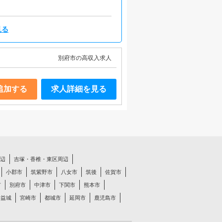
見る
別府市の高収入求人
追加する
求人詳細を見る
辺
吉塚・香椎・東区周辺
小郡市
筑紫野市
八女市
筑後
佐賀市
市
別府市
中津市
下関市
熊本市
・益城
宮崎市
都城市
延岡市
鹿児島市