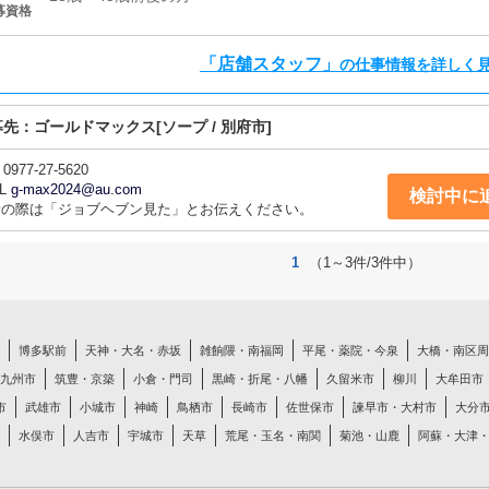
募資格
「店舗スタッフ」
の仕事情報を詳しく
募先：
ゴールドマックス
[ソープ / 別府市]
0977-27-5620
L
g-max2024@au.com
検討中に
話の際は「ジョブヘブン見た」とお伝えください。
1
（1～3件/3件中）
博多駅前
天神・大名・赤坂
雑餉隈・南福岡
平尾・薬院・今泉
大橋・南区周
九州市
筑豊・京築
小倉・門司
黒崎・折尾・八幡
久留米市
柳川
大牟田市
市
武雄市
小城市
神崎
鳥栖市
長崎市
佐世保市
諫早市・大村市
大分
水俣市
人吉市
宇城市
天草
荒尾・玉名・南関
菊池・山鹿
阿蘇・大津