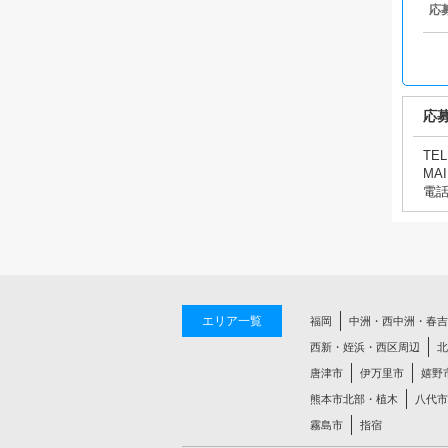
応
応
TEL
MAI
電
エリア一覧
福岡
中洲・西中洲・春吉
西新・姪浜・西区周辺
北
唐津市
伊万里市
嬉野
熊本市北部・植木
八代市
霧島市
指宿