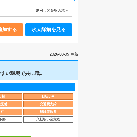
別府市の高収入求人
追加する
求人詳細を見る
2026-08-05 更新
い環境で共に職...
日制
日払い可
険完備
交通費支給
験可
経験者歓迎
不要
入社祝い金支給