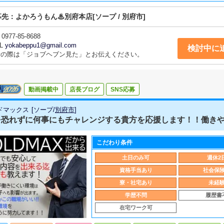
募先：
よかろうもん♨別府本店
[ソープ / 別府市]
0977-85-8688
L
yokabeppu1@gmail.com
検討中に
話の際は「ジョブヘブン見た」とお伝えください。
動画掲載中
店長ブログ
SNS応募
ドマックス
[
ソープ
/
別府市
]
恐れずに何事にもチャレンジする貴方を応援します！！働きやす
こだわり条件
土日のみ可
週休2
資格手当あり
社会保
寮・社宅あり
未経
学歴不問
履歴書
在宅ワーク可