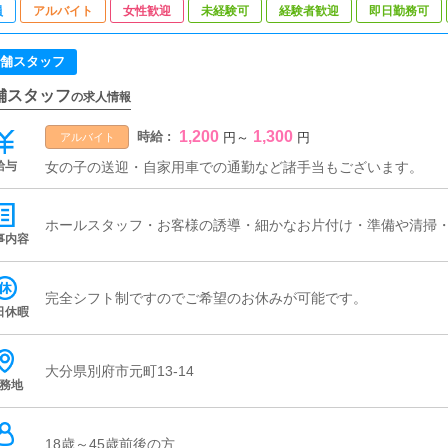
員
アルバイト
女性歓迎
未経験可
経験者歓迎
即日勤務可
舗スタッフ
舗スタッフ
の求人情報
1,200
1,300
時給 :
円
～
円
アルバイト
給与
女の子の送迎・自家用車での通勤など諸手当もございます。
ホールスタッフ・お客様の誘導・細かなお片付け・準備や清掃
事内容
完全シフト制ですのでご希望のお休みが可能です。
日休暇
大分県別府市元町13-14
務地
18歳～45歳前後の方