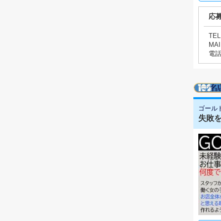
応
TEL
MAI
電
ゴール
失敗を