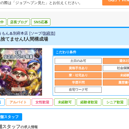
話の際は「ジョブヘブン見た」とお伝えください。
載中
店長ブログ
SNS応募
うもん♨別府本店
[
ソープ
/
別府市
]
捨てません❗️人間構成場
こだわり条件
土日のみ可
週休2
資格手当あり
社会保
寮・社宅あり
未経
学歴不問
履歴書
在宅ワーク可
員
アルバイト
女性歓迎
未経験可
経験者歓迎
シニア歓迎
舗スタッフ
舗スタッフ
の求人情報