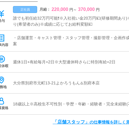
220,000
370,000
月給 :
円
～
円
正社員
誰でも初任給32万円可能❗️※入社祝い金20万円💴(研修期間あり
給与
り(希望者のみ)※成績に応じてお給料変額💴
・店舗運営・キャスト管理・スタッフ管理・撮影管理・企画作
案
事内容
週休1日+有給毎月+2日※大型連休時さらに特別有給+2日
日休暇
大分県別府市元町13-21よかろうもん♨️別府本店
務地
18歳以上※高校生不可性別・学歴・年齢・経験者・完全未経験(
募資格
「店舗スタッフ」
の仕事情報を詳しく