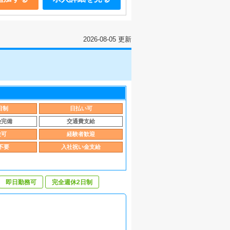
2026-08-05 更新
日制
日払い可
険完備
交通費支給
験可
経験者歓迎
不要
入社祝い金支給
即日勤務可
完全週休2日制