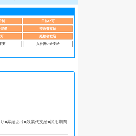
日制
日払い可
険完備
交通費支給
験可
経験者歓迎
不要
入社祝い金支給
給あり■昇給あり■残業代支給■試用期間