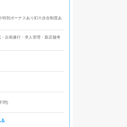
)※特別ボーナスあり💴※歩合制度あ
成・企画遂行・求人管理・新店舗考
不問)
見る