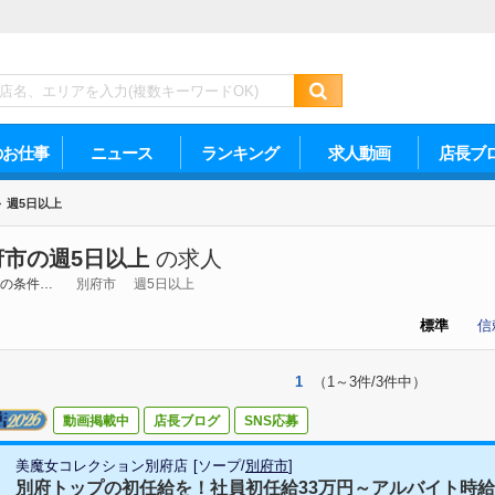
のお仕事
ニュース
ランキング
求人動画
店長ブ
>
週5日以上
府市の週5日以上
の求人
の条件…
別府市
週5日以上
標準
信
1
（1～3件/3件中）
動画掲載中
店長ブログ
SNS応募
美魔女コレクション別府店
[
ソープ
/
別府市
]
別府トップの初任給を！社員初任給33万円～アルバイト時給1