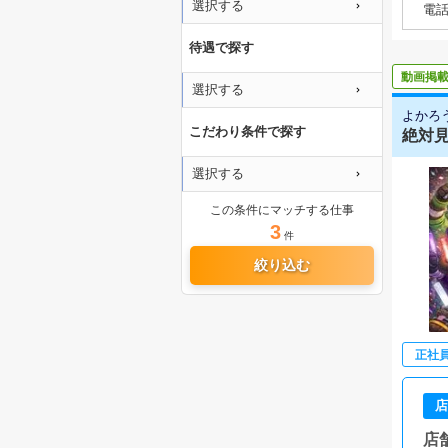
選択する
電
待遇で探す
動画掲
選択する
よかろ
こだわり条件で探す
絶対見
選択する
この条件にマッチする仕事
3
件
絞り込む
正社
店
店