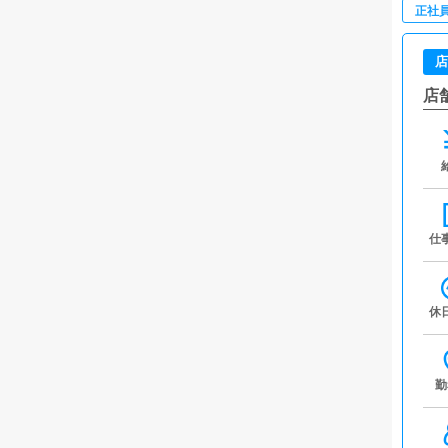
正社
店
店
仕
休
勤