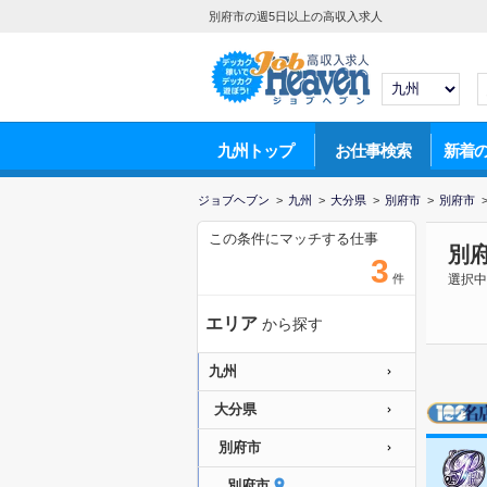
別府市の週5日以上の高収入求人
九州トップ
お仕事検索
新着
ジョブヘブン
>
九州
>
大分県
>
別府市
>
別府市
この条件にマッチする仕事
別
3
件
選択中
エリア
から探す
九州
大分県
別府市
別府市