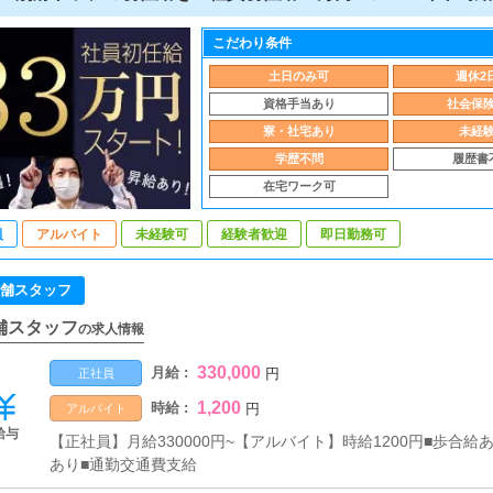
こだわり条件
土日のみ可
週休2
資格手当あり
社会保
寮・社宅あり
未経
学歴不問
履歴書
在宅ワーク可
員
アルバイト
未経験可
経験者歓迎
即日勤務可
舗スタッフ
舗スタッフ
の求人情報
330,000
月給 :
円
正社員
1,200
時給 :
円
アルバイト
給与
【正社員】月給330000円~【アルバイト】時給1200円■歩合
あり■通勤交通費支給