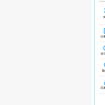
仕
休
勤
応