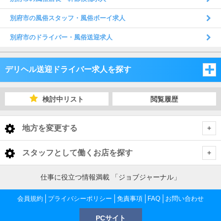
別府市の風俗スタッフ・風俗ボーイ求人
別府市のドライバー・風俗送迎求人
デリヘル送迎ドライバー求人を探す
福岡県
検討中リスト
閲覧履歴
佐賀県
福岡県
地方を変更する
長崎県
佐賀県
福岡県 デリヘル送迎ドライバー
<
全国トップ
スタッフとして働くお店を探す
大分県
長崎県
福岡市
佐賀県 デリヘル送迎ドライバー
北海道 男性高収入
福岡県
仕事に役立つ情報満載 「ジョブジャーナル」
東北 男性高収入
熊本県
大分県
佐賀市
長崎県 デリヘル送迎ドライバー
北九州
福岡市 デリヘル送迎ドライバー
会員規約
福岡 男性高収入
プライバシーポリシー
免責事項
FAQ
お問い合わせ
佐賀県
南関東 男性高収入
中洲 男性高収入
鹿児島県
熊本県
PCサイト
長崎市
大分県 デリヘル送迎ドライバー
嬉野・武雄・小城
久留米
佐賀市 デリヘル送迎ドライバー
福岡 デリヘル送迎ドライバー
北九州 デリヘル送迎ドライバー