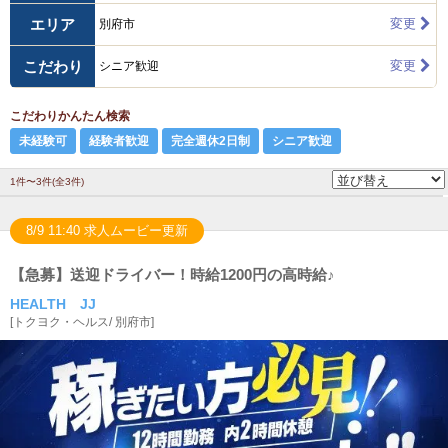
エリア
変更
別府市
こだわり
変更
シニア歓迎
こだわりかんたん検索
未経験可
経験者歓迎
完全週休2日制
シニア歓迎
1件〜3件(全3件)
8/9 11:40 求人ムービー更新
【急募】送迎ドライバー！時給1200円の高時給♪
HEALTH JJ
[
トクヨク・ヘルス
/
別府市
]