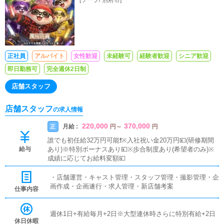
正社員
アルバイト
女性歓迎
未経験可
経験者歓迎
シニア歓迎
即日勤務可
完全週休2日制
店舗スタッフ
店舗スタッフ
の求人情報
220,000
370,000
月給 :
正
円
～
円
誰でも初任給32万円可能❗️※入社祝い金20万円💴(研修期間
給与
あり)※特別ボーナスあり💴※歩合制度あり(希望者のみ)※
成績に応じてお給料変額💴
・店舗運営・キャスト管理・スタッフ管理・撮影管理・企
画作成・企画遂行・求人管理・新店舗考案
仕事内容
週休1日+有給毎月+2日※大型連休時さらに特別有給+2日
休日休暇