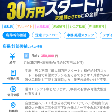
正社員
アルバイト
女性歓迎
未経験可
シニア歓迎
即日勤務可
店長/幹部候補
送迎ドライバー
事務/経理スタッフ
デザ
店長/幹部候補
の求人情報
350,000
月給 :
正
円
給与
月給35万円+高額歩合(月給50万円以上可)
学歴、男女不問『最大28万円スタート』初任給24万スタ
ート！各自で希望のプランをおくみできます！片番のみや
仕事内容
週休二日制も可能！真面目な方、業界未経験だけど不安だ
と思っているあなた！アットホームなJJで一緒にお仕事
してみませんか？また「レジャー産業のノウハウを学びた
週休1日シフト制となります。月6回のお休み可能大型連
い！」「独立願望がある！」「大きな夢がある！」「自分
休有ります
休日休暇
のお店を持ちたい！」そんな貴方からのご応募お待ちして
おります！是非、当店で学びながら仕事をし、貴方の夢を
店舗型箱ヘルＪＪ①別府市元町11-11デリヘル②別府市浜
叶えて下さい！！【女性スタッフ特別募集中！】元キャス
町③大分市末広④中津市下池永⑤北九州市小倉北区黄金⑥
トの方や業界経験者で、事務作業などにご興味のある方は
勤務地