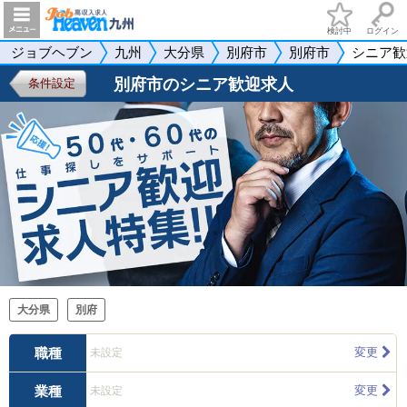
検討中
ログイン
ジョブヘブン
九州
大分県
別府市
別府市
シニア歓
別府市のシニア歓迎求人
条件設定
大分県
別府
職種
変更
未設定
業種
変更
未設定