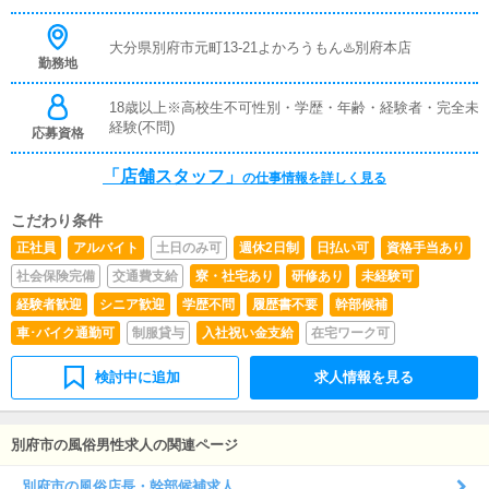
大分県別府市元町13-21よかろうもん♨️別府本店
勤務地
18歳以上※高校生不可性別・学歴・年齢・経験者・完全未
経験(不問)
応募資格
「店舗スタッフ」
の仕事情報を詳しく見る
こだわり条件
正社員
アルバイト
土日のみ可
週休2日制
日払い可
資格手当あり
社会保険完備
交通費支給
寮・社宅あり
研修あり
未経験可
経験者歓迎
シニア歓迎
学歴不問
履歴書不要
幹部候補
車･バイク通勤可
制服貸与
入社祝い金支給
在宅ワーク可
検討中に追加
求人情報を見る
別府市の風俗男性求人の関連ページ
別府市の風俗店長・幹部候補求人