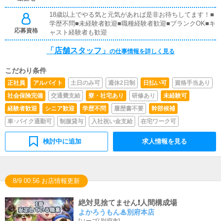
の方が稼げるようにインターネットを使ったPR（写メ日
18歳以上でやる気と元気があれば是非お待ちしてます！■
記）などの使い方などのアドバイスを行っていただきま
学歴不問■未経験者歓迎■職種経験者歓迎■ブランクOK■キ
す。■PC更新業務ヘブンネットなど、ポータルサイト等の
応募資格
ャスト経験者も歓迎
店舗情報更新作業を行っていただきます。キャストの出勤
情報やイベント、求人ブログの作成となります。基本的に
「店舗スタッフ」
はボタンを押すだけや、ブログの更新時に簡単に文字が入
の仕事情報を詳しく見る
力出来れば問題ありません。PCが苦手な人でも簡単にで
きます。■清掃・備品管理お客様やキャストの方に快適に
こだわり条件
お過ごしいただくため、店内の清掃や備品の管理・補充を
正社員
アルバイト
土日のみ可
週休2日制
日払い可
資格手当あり
行っていただきます。
社会保険完備
交通費支給
寮・社宅あり
研修あり
未経験可
経験者歓迎
シニア歓迎
学歴不問
履歴書不要
幹部候補
車･バイク通勤可
制服貸与
入社祝い金支給
在宅ワーク可
検討中に追加
求人情報を見る
8/9 00:56 お店情報更新
絶対見捨てません❗️人間構成場
よかろうもん♨別府本店
[
ソープ
/
別府市
]