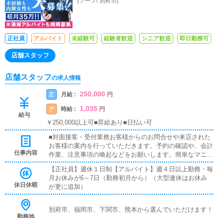
[
ソープ
/
別府市
]
正社員
アルバイト
未経験可
経験者歓迎
シニア歓迎
即日勤務可
店舗スタッフ
店舗スタッフ
の求人情報
250,000
月給 :
正
円
1,035
時給 :
ア
円
給与
￥250,000以上可■昇給あり■日払い可
■対面接客・受付業務お客様からのお問合せや来店された
お客様の案内を行っていただきます。予約の確認や、会計
仕事内容
作業、注意事項の喚起などをお願いします。簡単なマニュ
アルや、先輩スタッフに付いて業務内容を見ながら徐々に
【正社員】週休１日制【アルバイト】週４日以上勤務・毎
覚えていただきますので、未経験の方でも安心して働けま
月お休みが6～7日（勤務初月から）（大型連休はお休み
す。■企画の立案店舗イベントや店舗運営など様々な企画
休日休暇
が更に追加）
を提案していただきます。【新規のお客様の増加】【お客
様のリピート率の向上】【キャストの方の入店数の増加】
など、売上UPに繋がる施策の提案を行っていただきま
別府市、福岡市、下関市、熊本から選んでいただけます！
す。■キャスト管理お店で働いていただいているキャスト
勤務地