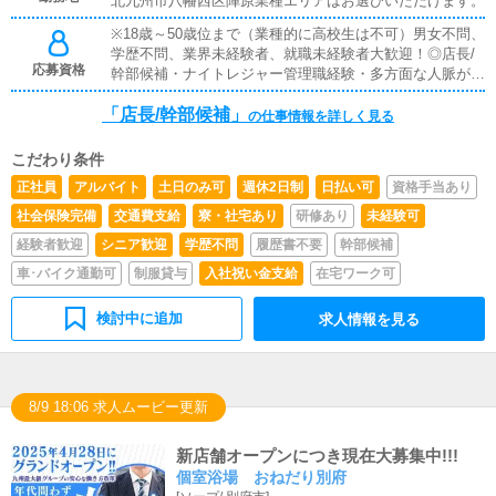
北九州市八幡西区陣原業種エリアはお選びいただけます。
高待遇でお待ちしております！！≪店長・幹部候補/店舗
※18歳～50歳位まで（業種的に高校生は不可）男女不問、
スタッフ≫営業状況の分析・改善・スタッフ・コンパニ
学歴不問、業界未経験者、就職未経験者大歓迎！◎店長/
オンへの指導など店舗経営の方向性の決定に深く関わる重
応募資格
幹部候補・ナイトレジャー管理職経験・多方面な人脈があ
要ポストです。やる気と責任感を持った方を募集していま
る・女性管理スキル ・学歴・年齢不問◎店舗スタッフ・
す。
「店長/幹部候補」
学歴・年齢不問・接客経験があれば◎・やる気のある方や
の仕事情報を詳しく見る
向上心のある方大歓迎！◎事務/WEBスタッフ・学歴・年
齢不問・Photoshop、Illustrator、FLASHが使える方・制
こだわり条件
作実績のわかるものをご持参ください。※インターネット
正社員
アルバイト
土日のみ可
週休2日制
日払い可
資格手当あり
関連の知識と技術のある経験者優遇◎ドライバー・学歴・
年齢不問・普通運転免許を取得して2年以上経過している
社会保険完備
交通費支給
寮・社宅あり
研修あり
未経験可
方※任意保険等の加入済みの自家用車の持込みが出来る
経験者歓迎
シニア歓迎
学歴不問
履歴書不要
幹部候補
方。自家用車をお持ちでない方も歓迎です。がんばり次第
で年収1000万円以上が可能です(現在数名が達成中・未経
車･バイク通勤可
制服貸与
入社祝い金支給
在宅ワーク可
験から入社の方もおられます）身分証必須・本籍地記載の
住民票＋運転免許証またはパスポートまたは住民基本台帳
検討中に追加
求人情報を見る
カード(写真付)など。応募の件で他に何かご質問がある場
合はお問い合わせください※暴力団関係者及びそれに準ず
る方のご応募は固くお断りさせていただきます
8/9 18:06 求人ムービー更新
新店舗オープンにつき現在大募集中!!!
個室浴場 おねだり別府