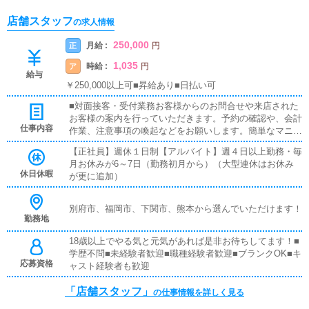
店舗スタッフ
の求人情報
250,000
月給 :
正
円
1,035
時給 :
ア
円
給与
￥250,000以上可■昇給あり■日払い可
■対面接客・受付業務お客様からのお問合せや来店された
お客様の案内を行っていただきます。予約の確認や、会計
仕事内容
作業、注意事項の喚起などをお願いします。簡単なマニュ
アルや、先輩スタッフに付いて業務内容を見ながら徐々に
【正社員】週休１日制【アルバイト】週４日以上勤務・毎
覚えていただきますので、未経験の方でも安心して働けま
月お休みが6～7日（勤務初月から）（大型連休はお休み
す。■企画の立案店舗イベントや店舗運営など様々な企画
休日休暇
が更に追加）
を提案していただきます。【新規のお客様の増加】【お客
様のリピート率の向上】【キャストの方の入店数の増加】
など、売上UPに繋がる施策の提案を行っていただきま
別府市、福岡市、下関市、熊本から選んでいただけます！
す。■キャスト管理お店で働いていただいているキャスト
勤務地
の方が稼げるようにインターネットを使ったPR（写メ日
18歳以上でやる気と元気があれば是非お待ちしてます！■
記）などの使い方などのアドバイスを行っていただきま
学歴不問■未経験者歓迎■職種経験者歓迎■ブランクOK■キ
す。■PC更新業務ヘブンネットなど、ポータルサイト等の
応募資格
ャスト経験者も歓迎
店舗情報更新作業を行っていただきます。キャストの出勤
情報やイベント、求人ブログの作成となります。基本的に
「店舗スタッフ」
はボタンを押すだけや、ブログの更新時に簡単に文字が入
の仕事情報を詳しく見る
力出来れば問題ありません。PCが苦手な人でも簡単にで