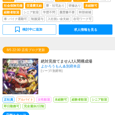
社会保険完備
交通費支給
寮・社宅あり
研修あり
未経験可
経験者歓迎
シニア歓迎
学歴不問
履歴書不要
幹部候補
車･バイク通勤可
制服貸与
入社祝い金支給
在宅ワーク可
検討中に追加
求人情報を見る
8/5 22:00 店長ブログ更新
絶対見捨てません❗️人間構成場
よかろうもん♨別府本店
[
ソープ
/
別府市
]
正社員
アルバイト
女性歓迎
未経験可
経験者歓迎
シニア歓迎
即日勤務可
完全週休2日制