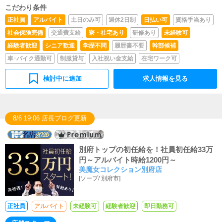
きます。■清掃・備品管理お客様やキャストの方に快適に
こだわり条件
お過ごしいただくため、店内の清掃や備品の管理・補充を
正社員
アルバイト
土日のみ可
週休2日制
日払い可
資格手当あり
行っていただきます。
社会保険完備
交通費支給
寮・社宅あり
研修あり
未経験可
経験者歓迎
シニア歓迎
学歴不問
履歴書不要
幹部候補
車･バイク通勤可
制服貸与
入社祝い金支給
在宅ワーク可
検討中に追加
求人情報を見る
8/6 19:06 店長ブログ更新
別府トップの初任給を！社員初任給33万
円～アルバイト時給1200円～
美魔女コレクション別府店
[
ソープ
/
別府市
]
正社員
アルバイト
未経験可
経験者歓迎
即日勤務可