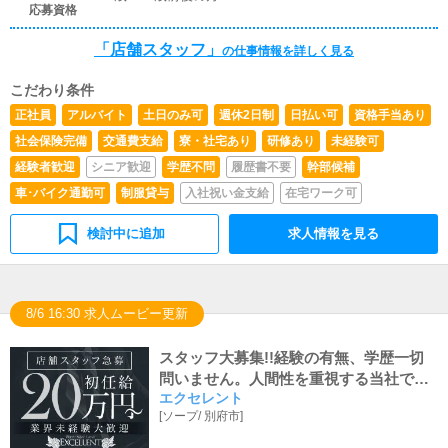
応募資格
「店舗スタッフ」
の仕事情報を詳しく見る
こだわり条件
正社員
アルバイト
土日のみ可
週休2日制
日払い可
資格手当あり
社会保険完備
交通費支給
寮・社宅あり
研修あり
未経験可
経験者歓迎
シニア歓迎
学歴不問
履歴書不要
幹部候補
車･バイク通勤可
制服貸与
入社祝い金支給
在宅ワーク可
検討中に追加
求人情報を見る
8/6 16:30 求人ムービー更新
スタッフ大募集!!経験の有無、学歴一切
問いません。人間性を重視する当社では
エクセレント
明るく元気な方を求めています！
[
ソープ
/
別府市
]