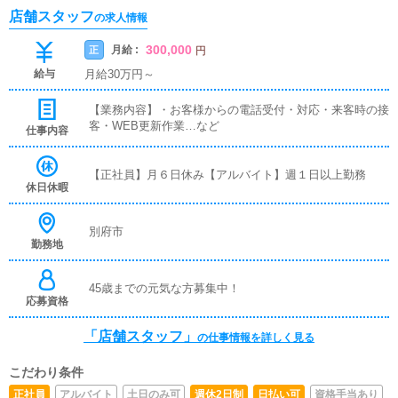
店舗スタッフ
の求人情報
300,000
月給 :
正
円
給与
月給30万円～
【業務内容】・お客様からの電話受付・対応・来客時の接
客・WEB更新作業…など
仕事内容
【正社員】月６日休み【アルバイト】週１日以上勤務
休日休暇
別府市
勤務地
45歳までの元気な方募集中！
応募資格
「店舗スタッフ」
の仕事情報を詳しく見る
こだわり条件
正社員
アルバイト
土日のみ可
週休2日制
日払い可
資格手当あり