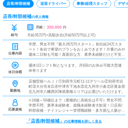
店長/幹部候補
送迎ドライバー
事務/経理スタッフ
デザ
店長/幹部候補
の求人情報
350,000
月給 :
正
円
給与
月給35万円+高額歩合(月給50万円以上可)
学歴、男女不問『最大28万円スタート』初任給24万スタ
ート！各自で希望のプランをおくみできます！片番のみや
仕事内容
週休二日制も可能！真面目な方、業界未経験だけど不安だ
と思っているあなた！アットホームなJJで一緒にお仕事
してみませんか？また「レジャー産業のノウハウを学びた
週休1日シフト制となります。月6回のお休み可能大型連
い！」「独立願望がある！」「大きな夢がある！」「自分
休有ります
休日休暇
のお店を持ちたい！」そんな貴方からのご応募お待ちして
おります！是非、当店で学びながら仕事をし、貴方の夢を
店舗型箱ヘルＪＪ①別府市元町11-11デリヘル②別府市浜
叶えて下さい！！【女性スタッフ特別募集中！】元キャス
町③大分市末広④中津市下池永⑤北九州市小倉北区黄金⑥
トの方や業界経験者で、事務作業などにご興味のある方は
勤務地
北九州市八幡西区陣原業種エリアはお選びいただけます。
高待遇でお待ちしております！！≪店長・幹部候補/店舗
※18歳～50歳位まで（業種的に高校生は不可）男女不問、
スタッフ≫営業状況の分析・改善・スタッフ・コンパニ
学歴不問、業界未経験者、就職未経験者大歓迎！◎店長/
オンへの指導など店舗経営の方向性の決定に深く関わる重
応募資格
幹部候補・ナイトレジャー管理職経験・多方面な人脈があ
要ポストです。やる気と責任感を持った方を募集していま
る・女性管理スキル ・学歴・年齢不問◎店舗スタッフ・
す。
「店長/幹部候補」
学歴・年齢不問・接客経験があれば◎・やる気のある方や
の仕事情報を詳しく見る
向上心のある方大歓迎！◎事務/WEBスタッフ・学歴・年