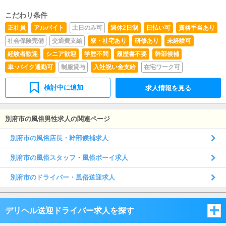
こだわり条件
正社員
アルバイト
土日のみ可
週休2日制
日払い可
資格手当あり
社会保険完備
交通費支給
寮・社宅あり
研修あり
未経験可
経験者歓迎
シニア歓迎
学歴不問
履歴書不要
幹部候補
車･バイク通勤可
制服貸与
入社祝い金支給
在宅ワーク可
検討中に追加
求人情報を見る
別府市の風俗男性求人の関連ページ
別府市の風俗店長・幹部候補求人
別府市の風俗スタッフ・風俗ボーイ求人
別府市のドライバー・風俗送迎求人
デリヘル送迎ドライバー求人を探す