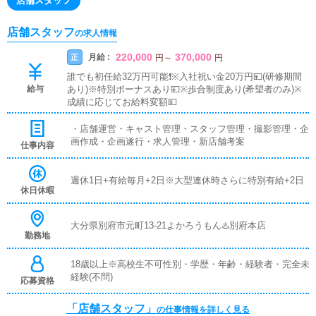
店舗スタッフ
店舗スタッフ
の求人情報
220,000
370,000
月給 :
正
円
～
円
誰でも初任給32万円可能❗️※入社祝い金20万円💴(研修期間
給与
あり)※特別ボーナスあり💴※歩合制度あり(希望者のみ)※
成績に応じてお給料変額💴
・店舗運営・キャスト管理・スタッフ管理・撮影管理・企
画作成・企画遂行・求人管理・新店舗考案
仕事内容
週休1日+有給毎月+2日※大型連休時さらに特別有給+2日
休日休暇
大分県別府市元町13-21よかろうもん♨️別府本店
勤務地
18歳以上※高校生不可性別・学歴・年齢・経験者・完全未
経験(不問)
応募資格
「店舗スタッフ」
の仕事情報を詳しく見る