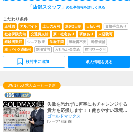
運営していく中で総合的なお仕事になります。
「店舗スタッフ」
の仕事情報を詳しく見る
こだわり条件
正社員
アルバイト
土日のみ可
週休2日制
日払い可
資格手当あり
社会保険完備
交通費支給
寮・社宅あり
研修あり
未経験可
経験者歓迎
シニア歓迎
学歴不問
履歴書不要
幹部候補
車･バイク通勤可
制服貸与
入社祝い金支給
在宅ワーク可
検討中に追加
求人情報を見る
8/6 17:50 求人ムービー更新
失敗を恐れずに何事にもチャレンジする
貴方を応援します！！働きやすい環境で
ゴールドマックス
共に職場を作りましょう！！アルバイト
[
ソープ
/
別府市
]
時給も『県内最高値1300円～可能！！』
諸々、諸手当付いてデッカク稼げる♬優