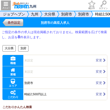
検討中
ログイン
ジョブヘブン
九州
大分県
別府市
別府市
時給2,5
条件設定
別府市の高収入求人
ご指定の条件の求人は現在掲載されておりません。検索範囲を広げて検索
8
し、お店を
件表示します。
大分県
別府
変更
未設定
職種
変更
未設定
業種
変更
別府市
エリア
変更
時給2,500円以上
こだわり
こだわりかんたん検索