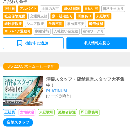
こだわり条件
きます。■清掃・備品管理お客様やキャストの方に快適に
お過ごしいただくため、店内の清掃や備品の管理・補充を
正社員
アルバイト
土日のみ可
週休2日制
日払い可
資格手当あり
行っていただきます。
社会保険完備
交通費支給
寮・社宅あり
研修あり
未経験可
経験者歓迎
シニア歓迎
学歴不問
履歴書不要
幹部候補
車･バイク通勤可
制服貸与
入社祝い金支給
在宅ワーク可
検討中に追加
求人情報を見る
8/5 22:05 求人ムービー更新
清掃スタッフ・店舗運営スタッフ大募集
中！
PLATINUM
[
ソープ
/
別府市
]
正社員
女性歓迎
未経験可
経験者歓迎
即日勤務可
店舗スタッフ