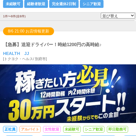
未経験可
経験者歓迎
完全週休2日制
シニア歓迎
1件〜8件(全8件)
8/6 21:00 お店情報更新
【急募】送迎ドライバー！時給1200円の高時給♪
HEALTH JJ
[
トクヨク・ヘルス
/
別府市
]
正社員
アルバイト
女性歓迎
未経験可
シニア歓迎
即日勤務可