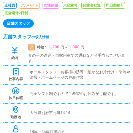
しい先輩がご指導します♬
正社員
アルバイト
女性歓迎
未経験可
経験者歓迎
即日勤務可
完全週休2日制
店舗スタッフ
店舗スタッフ
の求人情報
1,200
1,300
時給 :
ア
円
～
円
女の子の送迎・自家用車での通勤など諸手当もございま
給与
す。
ホールスタッフ・お客様の誘導・細かなお片付け・準備や
清掃・ホームページの更新作業
仕事内容
完全シフト制ですのでご希望のお休みが可能です。
休日休暇
大分県別府市元町13-14
勤務地
18歳～45歳前後の方