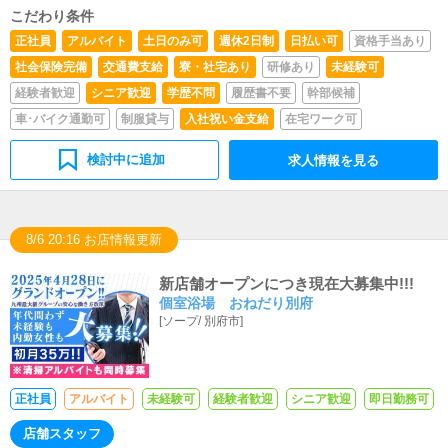
齢不問・Photoshop、Illustrator、FLASHが使える方・制
こだわり条件
作実績のわかるものをご持参ください。※インターネット
正社員
アルバイト
土日のみ可
週休2日制
日払い可
資格手当あり
関連の知識と技術のある経験者優遇◎ドライバー・学歴・
年齢不問・普通運転免許を取得して2年以上経過している
社会保険完備
交通費支給
寮・社宅あり
研修あり
未経験可
方※任意保険等の加入済みの自家用車の持込みが出来る
経験者歓迎
シニア歓迎
学歴不問
履歴書不要
幹部候補
方。自家用車をお持ちでない方も歓迎です。がんばり次第
で年収1000万円以上が可能です(現在数名が達成中・未経
車･バイク通勤可
制服貸与
入社祝い金支給
在宅ワーク可
験から入社の方もおられます）身分証必須・本籍地記載の
住民票＋運転免許証またはパスポートまたは住民基本台帳
検討中に追加
求人情報を見る
カード(写真付)など。応募の件で他に何かご質問がある場
合はお問い合わせください※暴力団関係者及びそれに準ず
る方のご応募は固くお断りさせていただきます
8/6 20:16 お店情報更新
新店舗オープンにつき現在大募集中!!!
個室浴場 おねだり別府
[
ソープ
/
別府市
]
正社員
アルバイト
未経験可
経験者歓迎
シニア歓迎
即日勤務可
店舗スタッフ