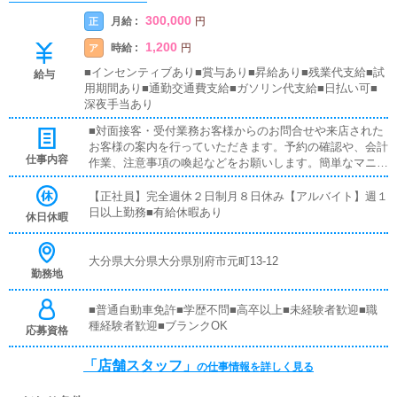
300,000
月給 :
正
円
1,200
時給 :
ア
円
■インセンティブあり■賞与あり■昇給あり■残業代支給■試
給与
用期間あり■通勤交通費支給■ガソリン代支給■日払い可■
深夜手当あり
■対面接客・受付業務お客様からのお問合せや来店された
お客様の案内を行っていただきます。予約の確認や、会計
仕事内容
作業、注意事項の喚起などをお願いします。簡単なマニュ
アルや、先輩スタッフに付いて業務内容を見ながら徐々に
覚えていただきますので、未経験の方でも安心して働けま
【正社員】完全週休２日制月８日休み【アルバイト】週１
す。■企画の立案店舗イベントや店舗運営など様々な企画
日以上勤務■有給休暇あり
休日休暇
を提案していただきます。【新規のお客様の増加】【お客
様のリピート率の向上】【キャストの方の入店数の増加】
など、売上UPに繋がる施策の提案を行っていただきま
大分県大分県大分県別府市元町13-12
勤務地
す。■キャスト管理お店で働いていただいているキャスト
の方が稼げるようにインターネットを使ったPR（写メ日
記）などの使い方などのアドバイスを行っていただきま
■普通自動車免許■学歴不問■高卒以上■未経験者歓迎■職
す。■PC更新業務ヘブンネットなど、ポータルサイト等の
種経験者歓迎■ブランクOK
応募資格
店舗情報更新作業を行っていただきます。キャストの出勤
情報やイベント、求人ブログの作成となります。基本的に
「店舗スタッフ」
の仕事情報を詳しく見る
はボタンを押すだけや、ブログの更新時に簡単に文字が入
力出来れば問題ありません。PCが苦手な人でも簡単にで