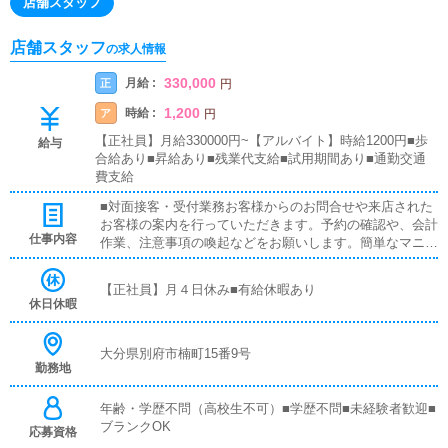
店舗スタッフ
店舗スタッフ
の求人情報
330,000
月給 :
正
円
1,200
時給 :
ア
円
【正社員】月給330000円~【アルバイト】時給1200円■歩
給与
合給あり■昇給あり■残業代支給■試用期間あり■通勤交通
費支給
■対面接客・受付業務お客様からのお問合せや来店された
お客様の案内を行っていただきます。予約の確認や、会計
仕事内容
作業、注意事項の喚起などをお願いします。簡単なマニュ
アルや、先輩スタッフに付いて業務内容を見ながら徐々に
覚えていただきますので、未経験の方でも安心して働けま
【正社員】月４日休み■有給休暇あり
す。■PC更新業務ヘブンネットなど、ポータルサイト等の
休日休暇
店舗情報更新作業を行っていただきます。キャストの出勤
情報やイベント、求人ブログの作成となります。基本的に
はボタンを押すだけや、ブログの更新時に簡単に文字が入
大分県別府市楠町15番9号
勤務地
力出来れば問題ありません。PCが苦手な人でも簡単にで
きます。■清掃・備品管理お客様やキャストの方に快適に
お過ごしいただくため、店内の清掃や備品の管理・補充を
年齢・学歴不問（高校生不可）■学歴不問■未経験者歓迎■
行っていただきます。主な業務はホームページへの女の子
ブランクOK
応募資格
登録、他サイトでの宣伝、電話対応、備品管理など店舗を