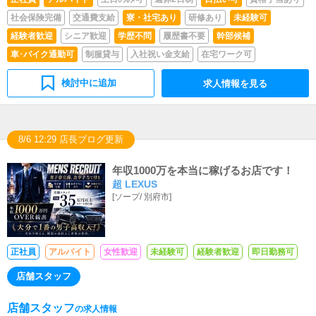
業務内容 ホールスタッフとして接客応対をお願い致しま
社会保険完備
交通費支給
寮・社宅あり
研修あり
未経験可
す。 ※誰でも出来る簡単なお仕事です。 ※大学生可/主婦
(女性)可
経験者歓迎
シニア歓迎
学歴不問
履歴書不要
幹部候補
車･バイク通勤可
制服貸与
入社祝い金支給
在宅ワーク可
検討中に追加
求人情報を見る
8/6 12:29 店長ブログ更新
年収1000万を本当に稼げるお店です！
超 LEXUS
[
ソープ
/
別府市
]
正社員
アルバイト
女性歓迎
未経験可
経験者歓迎
即日勤務可
店舗スタッフ
店舗スタッフ
の求人情報