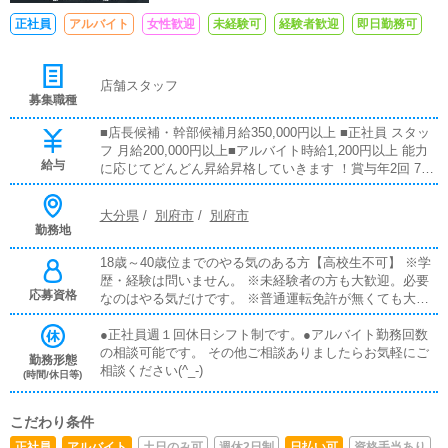
正社員
アルバイト
女性歓迎
未経験可
経験者歓迎
即日勤務可
店舗スタッフ
募集職種
■店長候補・幹部候補月給350,000円以上 ■正社員 スタッ
フ 月給200,000円以上■アルバイト時給1,200円以上 能力
給与
に応じてどんどん昇給昇格していきます ！賞与年2回 7
月・12月の年2回 売上歩合・大入手当てあり 月、日々の
目標売上達成の場合は手当があります 日払い制度あり 日
大分県
/
別府市
/
別府市
払い可能ですので相談してください ！
勤務地
18歳～40歳位までのやる気のある方【高校生不可】 ※学
歴・経験は問いません。 ※未経験者の方も大歓迎。必要
応募資格
なのはやる気だけです。 ※普通運転免許が無くても大丈
夫 【１】店長(店舗責任者) 店舗全体の運営 【２】幹部候
補 業務内容 店長補佐、キャスト管理、受付での業務
●正社員週１回休日シフト制です。●アルバイト勤務回数
など営業面の運営 【３】ホールスタッフ 業務内容 接客
の相談可能です。 その他ご相談ありましたらお気軽にご
勤務形態
応対、清掃、店内業務全般を行います。 ※勤務後出来る
相談ください(^_-)
(時間/休日等)
事を増やせばステップアップ可能です。 【４】Webスタ
ッフ 業務内容 ネット上の画像作成/更新などネットに関
こだわり条件
する業務全般 ※Photoshop/Excel Word使える方優遇 ※速
やかな文章の打ち込みが出来る方歓迎 【５】アルバイト
正社員
アルバイト
土日のみ可
週休2日制
日払い可
資格手当あり