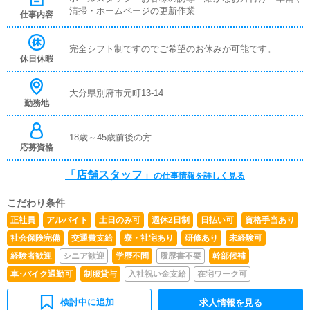
清掃・ホームページの更新作業
仕事内容
完全シフト制ですのでご希望のお休みが可能です。
休日休暇
大分県別府市元町13-14
勤務地
18歳～45歳前後の方
応募資格
「店舗スタッフ」
の仕事情報を詳しく見る
こだわり条件
正社員
アルバイト
土日のみ可
週休2日制
日払い可
資格手当あり
社会保険完備
交通費支給
寮・社宅あり
研修あり
未経験可
経験者歓迎
シニア歓迎
学歴不問
履歴書不要
幹部候補
車･バイク通勤可
制服貸与
入社祝い金支給
在宅ワーク可
検討中に追加
求人情報を見る