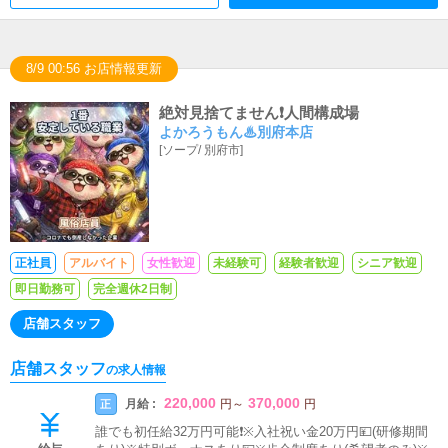
8/9 00:56 お店情報更新
絶対見捨てません❗️人間構成場
よかろうもん♨別府本店
[
ソープ
/
別府市
]
正社員
アルバイト
女性歓迎
未経験可
経験者歓迎
シニア歓迎
即日勤務可
完全週休2日制
店舗スタッフ
店舗スタッフ
の求人情報
220,000
370,000
月給 :
正
円
～
円
誰でも初任給32万円可能❗️※入社祝い金20万円💴(研修期間