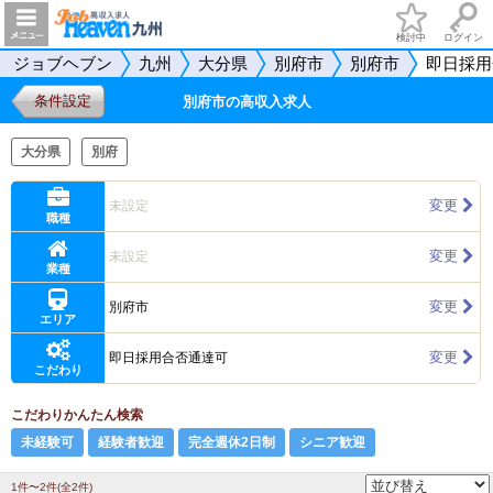
検討中
ログイン
ジョブヘブン
九州
大分県
別府市
別府市
即日採用
条件設定
別府市の高収入求人
大分県
別府
変更
未設定
職種
変更
未設定
業種
変更
別府市
エリア
変更
即日採用合否通達可
こだわり
こだわりかんたん検索
未経験可
経験者歓迎
完全週休2日制
シニア歓迎
1件〜2件(全2件)