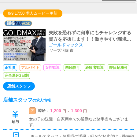
8/9 17:50 求人ムービー更新
失敗を恐れずに何事にもチャレンジする
貴方を応援します！！働きやすい環境で
ゴールドマックス
共に職場を作りましょう！！アルバイト
[
ソープ
/
別府市
]
時給も『県内最高値1300円～可能！！』
諸々、諸手当付いてデッカク稼げる♬優
しい先輩がご指導します♬
正社員
アルバイト
女性歓迎
未経験可
経験者歓迎
即日勤務可
完全週休2日制
店舗スタッフ
店舗スタッフ
の求人情報
1,200
1,300
時給 :
ア
円
～
円
女の子の送迎・自家用車での通勤など諸手当もございま
給与
す。
ホールスタッフ・お客様の誘導・細かなお片付け・準備や