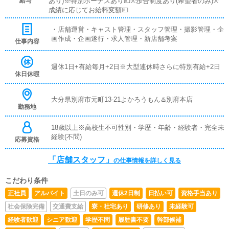
給与
あり)※特別ボーナスあり💴※歩合制度あり(希望者のみ)※
成績に応じてお給料変額💴
・店舗運営・キャスト管理・スタッフ管理・撮影管理・企
画作成・企画遂行・求人管理・新店舗考案
仕事内容
週休1日+有給毎月+2日※大型連休時さらに特別有給+2日
休日休暇
大分県別府市元町13-21よかろうもん♨️別府本店
勤務地
18歳以上※高校生不可性別・学歴・年齢・経験者・完全未
経験(不問)
応募資格
「店舗スタッフ」
の仕事情報を詳しく見る
こだわり条件
正社員
アルバイト
土日のみ可
週休2日制
日払い可
資格手当あり
社会保険完備
交通費支給
寮・社宅あり
研修あり
未経験可
経験者歓迎
シニア歓迎
学歴不問
履歴書不要
幹部候補