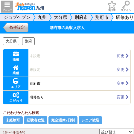
検討中
ログイン
ジョブヘブン
九州
大分県
別府市
別府市
研修あり
条件設定
別府市の高収入求人
大分県
別府
変更
未設定
職種
変更
未設定
業種
変更
別府市
エリア
変更
研修あり
こだわり
こだわりかんたん検索
未経験可
経験者歓迎
完全週休2日制
シニア歓迎
1件〜4件(全4件)