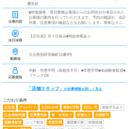
費支給
■対面接客・受付業務お客様からのお問合せや来店された
お客様の案内を行っていただきます。予約の確認や、会計
仕事内容
作業、注意事項の喚起などをお願いします。簡単なマニュ
アルや、先輩スタッフに付いて業務内容を見ながら徐々に
覚えていただきますので、未経験の方でも安心して働けま
【正社員】月４日休み■有給休暇あり
す。■PC更新業務ヘブンネットなど、ポータルサイト等の
休日休暇
店舗情報更新作業を行っていただきます。キャストの出勤
情報やイベント、求人ブログの作成となります。基本的に
はボタンを押すだけや、ブログの更新時に簡単に文字が入
大分県別府市楠町15番9号
勤務地
力出来れば問題ありません。PCが苦手な人でも簡単にで
きます。■清掃・備品管理お客様やキャストの方に快適に
お過ごしいただくため、店内の清掃や備品の管理・補充を
年齢・学歴不問（高校生不可）■学歴不問■未経験者歓迎■
行っていただきます。主な業務はホームページへの女の子
ブランクOK
応募資格
登録、他サイトでの宣伝、電話対応、備品管理など店舗を
運営していく中で総合的なお仕事になります。
「店舗スタッフ」
の仕事情報を詳しく見る
こだわり条件
正社員
アルバイト
土日のみ可
週休2日制
日払い可
資格手当あり
社会保険完備
交通費支給
寮・社宅あり
研修あり
未経験可
経験者歓迎
シニア歓迎
学歴不問
履歴書不要
幹部候補