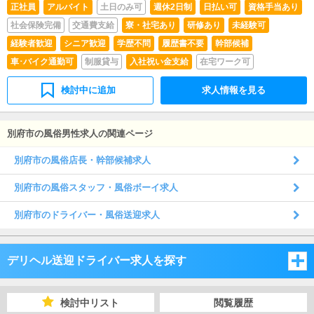
正社員
アルバイト
土日のみ可
週休2日制
日払い可
資格手当あり
社会保険完備
交通費支給
寮・社宅あり
研修あり
未経験可
経験者歓迎
シニア歓迎
学歴不問
履歴書不要
幹部候補
車･バイク通勤可
制服貸与
入社祝い金支給
在宅ワーク可
検討中に追加
求人情報を見る
別府市の風俗男性求人の関連ページ
別府市の風俗店長・幹部候補求人
別府市の風俗スタッフ・風俗ボーイ求人
別府市のドライバー・風俗送迎求人
デリヘル送迎ドライバー求人を探す
福岡県
検討中リスト
閲覧履歴