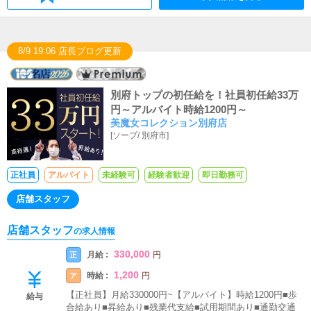
8/9 19:06 店長ブログ更新
別府トップの初任給を！社員初任給33万
円～アルバイト時給1200円～
美魔女コレクション別府店
[
ソープ
/
別府市
]
正社員
アルバイト
未経験可
経験者歓迎
即日勤務可
店舗スタッフ
店舗スタッフ
の求人情報
330,000
月給 :
正
円
1,200
時給 :
ア
円
【正社員】月給330000円~【アルバイト】時給1200円■歩
給与
合給あり■昇給あり■残業代支給■試用期間あり■通勤交通