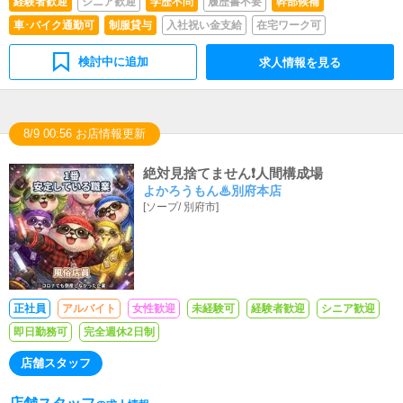
経験者歓迎
シニア歓迎
学歴不問
履歴書不要
幹部候補
車･バイク通勤可
制服貸与
入社祝い金支給
在宅ワーク可
検討中に追加
求人情報を見る
8/9 00:56 お店情報更新
絶対見捨てません❗️人間構成場
よかろうもん♨別府本店
[
ソープ
/
別府市
]
正社員
アルバイト
女性歓迎
未経験可
経験者歓迎
シニア歓迎
即日勤務可
完全週休2日制
店舗スタッフ