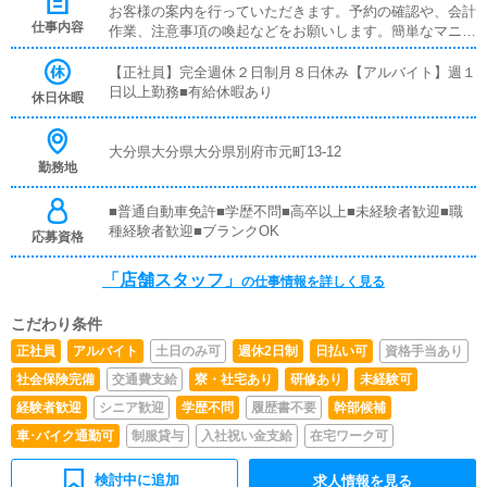
お客様の案内を行っていただきます。予約の確認や、会計
仕事内容
作業、注意事項の喚起などをお願いします。簡単なマニュ
アルや、先輩スタッフに付いて業務内容を見ながら徐々に
覚えていただきますので、未経験の方でも安心して働けま
【正社員】完全週休２日制月８日休み【アルバイト】週１
す。■企画の立案店舗イベントや店舗運営など様々な企画
日以上勤務■有給休暇あり
休日休暇
を提案していただきます。【新規のお客様の増加】【お客
様のリピート率の向上】【キャストの方の入店数の増加】
など、売上UPに繋がる施策の提案を行っていただきま
大分県大分県大分県別府市元町13-12
勤務地
す。■キャスト管理お店で働いていただいているキャスト
の方が稼げるようにインターネットを使ったPR（写メ日
記）などの使い方などのアドバイスを行っていただきま
■普通自動車免許■学歴不問■高卒以上■未経験者歓迎■職
す。■PC更新業務ヘブンネットなど、ポータルサイト等の
種経験者歓迎■ブランクOK
応募資格
店舗情報更新作業を行っていただきます。キャストの出勤
情報やイベント、求人ブログの作成となります。基本的に
「店舗スタッフ」
の仕事情報を詳しく見る
はボタンを押すだけや、ブログの更新時に簡単に文字が入
力出来れば問題ありません。PCが苦手な人でも簡単にで
こだわり条件
きます。■清掃・備品管理お客様やキャストの方に快適に
お過ごしいただくため、店内の清掃や備品の管理・補充を
正社員
アルバイト
土日のみ可
週休2日制
日払い可
資格手当あり
行っていただきます。
社会保険完備
交通費支給
寮・社宅あり
研修あり
未経験可
経験者歓迎
シニア歓迎
学歴不問
履歴書不要
幹部候補
車･バイク通勤可
制服貸与
入社祝い金支給
在宅ワーク可
検討中に追加
求人情報を見る