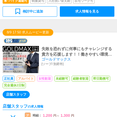
車･バイク通勤可
制服貸与
入社祝い金支給
在宅ワーク可
検討中に追加
求人情報を見る
8/9 17:50 求人ムービー更新
失敗を恐れずに何事にもチャレンジする
貴方を応援します！！働きやすい環境で
ゴールドマックス
共に職場を作りましょう！！アルバイト
[
ソープ
/
別府市
]
時給も『県内最高値1300円～可能！！』
諸々、諸手当付いてデッカク稼げる♬優
しい先輩がご指導します♬
正社員
アルバイト
女性歓迎
未経験可
経験者歓迎
即日勤務可
完全週休2日制
店舗スタッフ
店舗スタッフ
の求人情報
1,200
1,300
時給 :
ア
円
～
円