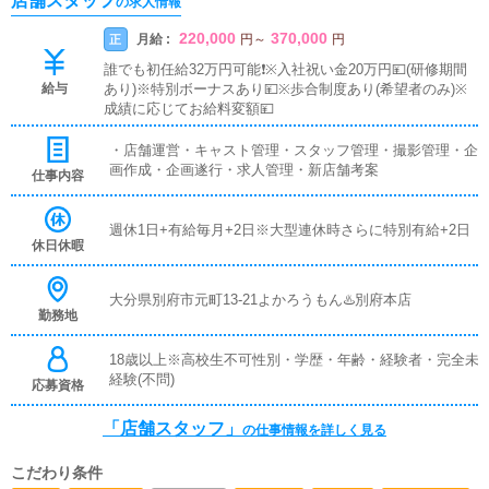
店舗スタッフ
の求人情報
220,000
370,000
月給 :
正
円
～
円
誰でも初任給32万円可能❗️※入社祝い金20万円💴(研修期間
給与
あり)※特別ボーナスあり💴※歩合制度あり(希望者のみ)※
成績に応じてお給料変額💴
・店舗運営・キャスト管理・スタッフ管理・撮影管理・企
画作成・企画遂行・求人管理・新店舗考案
仕事内容
週休1日+有給毎月+2日※大型連休時さらに特別有給+2日
休日休暇
大分県別府市元町13-21よかろうもん♨️別府本店
勤務地
18歳以上※高校生不可性別・学歴・年齢・経験者・完全未
経験(不問)
応募資格
「店舗スタッフ」
の仕事情報を詳しく見る
こだわり条件