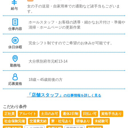
女の子の送迎・自家用車での通勤など諸手当もございま
給与
す。
ホールスタッフ・お客様の誘導・細かなお片付け・準備や
清掃・ホームページの更新作業
仕事内容
完全シフト制ですのでご希望のお休みが可能です。
休日休暇
大分県別府市元町13-14
勤務地
18歳～45歳前後の方
応募資格
「店舗スタッフ」
の仕事情報を詳しく見る
こだわり条件
正社員
アルバイト
土日のみ可
週休2日制
日払い可
資格手当あり
社会保険完備
交通費支給
寮・社宅あり
研修あり
未経験可