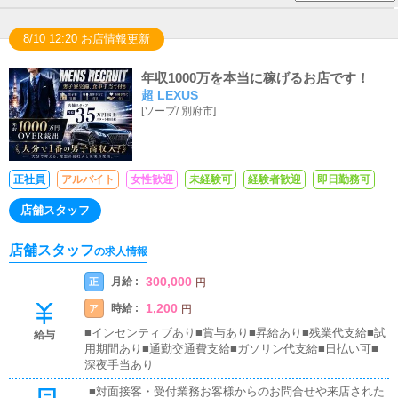
8/10 12:20 お店情報更新
年収1000万を本当に稼げるお店です！
超 LEXUS
[
ソープ
/
別府市
]
正社員
アルバイト
女性歓迎
未経験可
経験者歓迎
即日勤務可
店舗スタッフ
店舗スタッフ
の求人情報
300,000
月給 :
正
円
1,200
時給 :
ア
円
■インセンティブあり■賞与あり■昇給あり■残業代支給■試
給与
用期間あり■通勤交通費支給■ガソリン代支給■日払い可■
深夜手当あり
■対面接客・受付業務お客様からのお問合せや来店された