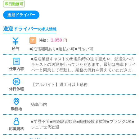
即日勤務可
送迎ドライバー
送迎ドライバー
の求人情報
1,050
時給 :
ア
円
給与
■試用期間あり■週払い可■日払い可
■送迎業務キャストの出退勤時の送り迎えや、派遣先への
キャストの送迎を行っていただきます。最初は先輩ドライ
仕事内容
バーと同乗して行動し、業務の流れを覚えていただきます
ので、未経験の方でも安心して働けます。お客様と対面で
接客をお願いすることはありません。ガソリン代・高速代
【アルバイト】週１日以上勤務
は支給します。■清掃業務送迎業務の空き時間に、事務所
休日休暇
や待機室の清掃を行っていただきます。キャストの送迎に
使うお車の清掃もお願いします。
徳島市内
勤務地
■学歴不問■未経験者歓迎■職種経験者歓迎■ブランクOK■
シニア世代歓迎
応募資格