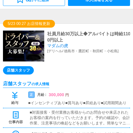
5/23 00:27 お店情報更新
社員月給30万以上◆アルバイトは時給110
0円以上
マダムの虎
[
デリヘル
/
徳島市・鷹匠町・秋田町・小松島
]
店舗スタッフ
店舗スタッフ
の求人情報
300,000
月給 :
正
円
給与
■インセンティブあり■賞与あり■昇給あり■試用期間あり
■対面接客・受付業務お客様からのお問合せや来店された
お客様の案内を行っていただきます。予約の確認や、会計
仕事内容
作業、注意事項の喚起などをお願いします。簡単なマニュ
アルや、先輩スタッフに付いて業務内容を見ながら徐々に