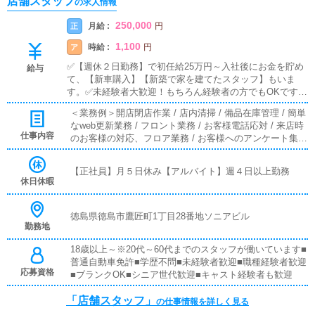
店舗スタッフ
の求人情報
250,000
月給 :
正
円
1,100
時給 :
ア
円
✅【週休２日勤務】で初任給25万円～入社後にお金を貯め
給与
て、【新車購入】【新築で家を建てたスタッフ】もいま
す。✅未経験者大歓迎！もちろん経験者の方でもOKです。
✅有給休暇制度あり！家庭がある方や、プライベート重視
＜業務例＞開店閉店作業 / 店内清掃 / 備品在庫管理 / 簡単
の方も安心の就業制度です《店舗スタッフ》(未経験者様大
なweb更新業務 / フロント業務 / お客様電話応対 / 来店時
歓迎)[社]：月給25万円～(経験は考慮他未経験者は３ヶ月の
仕事内容
のお客様の対応、フロア業務 / お客様へのアンケート集計
試用期間あり)[ア]：時給1,100円～（試用期間あり）■試用
/フロントやホールでの接客業務や受付業務。清掃業務等
期間あり■昇給あり■週払い可■日払い可
が主なお仕事となります。また運営に関わる簡単なPC作
【正社員】月５日休み【アルバイト】週４日以上勤務
業などもありますが、未経験からでもスムーズに操作可能
休日休暇
なのでご安心ください。■対面接客・受付業務お客様から
のお問合せや来店されたお客様の案内を行っていただきま
す。予約の確認や、会計作業、注意事項の喚起などをお願
徳島県徳島市鷹匠町1丁目28番地ソニアビル
勤務地
いします。簡単なマニュアルや、先輩スタッフに付いて業
務内容を見ながら徐々に覚えていただきますので、未経験
18歳以上～※20代～60代までのスタッフが働いています■
の方でも安心して働けます。■PC更新業務ヘブンネットな
普通自動車免許■学歴不問■未経験者歓迎■職種経験者歓迎
ど、ポータルサイト等の店舗情報更新作業を行っていただ
応募資格
■ブランクOK■シニア世代歓迎■キャスト経験者も歓迎
きます。キャストの出勤情報やイベント、求人ブログの作
成となります。基本的にはボタンを押すだけや、ブログの
「店舗スタッフ」
の仕事情報を詳しく見る
更新時に簡単に文字が入力出来れば問題ありません。PC