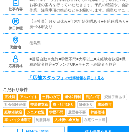
お客様の案内を行っていただきます。予約の確認や、会計
仕事内容
作業、注意事項の喚起などをお願いします。簡単なマニュ
アルや、先輩スタッフに付いて業務内容を見ながら徐々に
覚えていただきますので、未経験の方でも安心して働けま
【正社員】月６日休み■年末年始休暇あり■有給休暇あり■
す。■PC更新業務ヘブンネットなど、ポータルサイト等の
慶弔休暇あり
休日休暇
店舗情報更新作業を行っていただきます。キャストの出勤
情報やイベント、求人ブログの作成となります。基本的に
はボタンを押すだけや、ブログの更新時に簡単に文字が入
徳島県
勤務地
力出来れば問題ありません。PCが苦手な人でも簡単にで
きます。■清掃・備品管理お客様やキャストの方に快適に
お過ごしいただくため、店内の清掃や備品の管理・補充を
■普通自動車免許■学歴不問■大卒以上■未経験者歓迎■職
行っていただきます。
種経験者歓迎■ブランクOK■キャスト経験者も歓迎
応募資格
「店舗スタッフ」
の仕事情報を詳しく見る
こだわり条件
正社員
アルバイト
土日のみ可
週休2日制
日払い可
資格手当あり
社会保険完備
交通費支給
寮・社宅あり
研修あり
未経験可
経験者歓迎
シニア歓迎
学歴不問
履歴書不要
幹部候補
車･バイク通勤可
制服貸与
入社祝い金支給
在宅ワーク可
検討中に追加
求人情報を見る