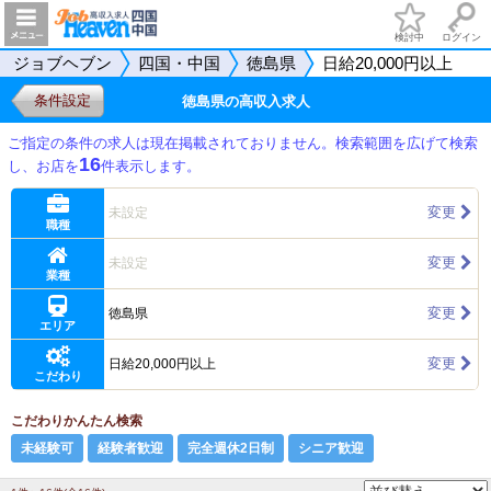
検討中
ログイン
ジョブヘブン
四国・中国
徳島県
日給20,000円以上
条件設定
徳島県の高収入求人
ご指定の条件の求人は現在掲載されておりません。検索範囲を広げて検索
16
し、お店を
件表示します。
変更
未設定
職種
変更
未設定
業種
変更
徳島県
エリア
変更
日給20,000円以上
こだわり
こだわりかんたん検索
未経験可
経験者歓迎
完全週休2日制
シニア歓迎