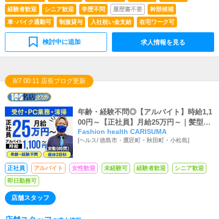
経験者歓迎
シニア歓迎
学歴不問
履歴書不要
幹部候補
車･バイク通勤可
制服貸与
入社祝い金支給
在宅ワーク可
検討中に追加
求人情報を見る
8/7 00:11 店長ブログ更新
年齢・経験不問◎【アルバイト】時給1,1
00円～【正社員】月給25万円～｜髪型自
Fashion health CARISUMA
由
[
ヘルス
/
徳島市・鷹匠町・秋田町・小松島
]
正社員
アルバイト
女性歓迎
未経験可
経験者歓迎
シニア歓迎
即日勤務可
店舗スタッフ