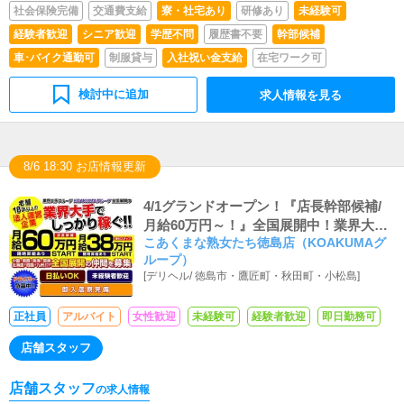
社会保険完備
交通費支給
寮・社宅あり
研修あり
未経験可
経験者歓迎
シニア歓迎
学歴不問
履歴書不要
幹部候補
車･バイク通勤可
制服貸与
入社祝い金支給
在宅ワーク可
検討中に追加
求人情報を見る
8/6 18:30 お店情報更新
4/1グランドオープン！『店長幹部候補/
月給60万円～！』全国展開中！業界大
こあくまな熟女たち徳島店（KOAKUMAグ
手！全額日払い可＆即入居可能な社員寮
ループ）
あり
[
デリヘル
/
徳島市・鷹匠町・秋田町・小松島
]
正社員
アルバイト
女性歓迎
未経験可
経験者歓迎
即日勤務可
店舗スタッフ
店舗スタッフ
の求人情報