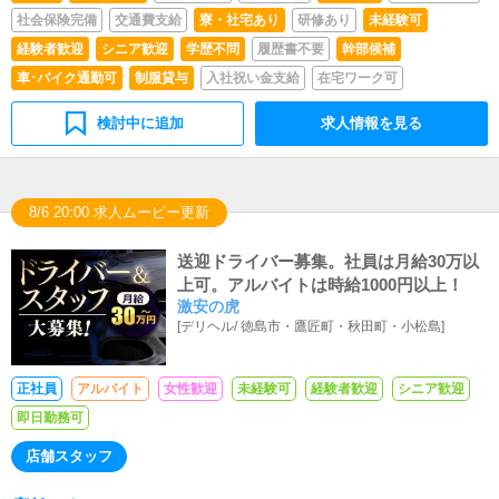
掃・備品管理お客様やキャストの方に快適にお過ごしいた
社会保険完備
交通費支給
寮・社宅あり
研修あり
未経験可
だくため、店内の清掃や備品の管理・補充を行っていただ
きます。
経験者歓迎
シニア歓迎
学歴不問
履歴書不要
幹部候補
車･バイク通勤可
制服貸与
入社祝い金支給
在宅ワーク可
検討中に追加
求人情報を見る
8/6 20:00 求人ムービー更新
送迎ドライバー募集。社員は月給30万以
上可。アルバイトは時給1000円以上！
激安の虎
[
デリヘル
/
徳島市・鷹匠町・秋田町・小松島
]
正社員
アルバイト
女性歓迎
未経験可
経験者歓迎
シニア歓迎
即日勤務可
店舗スタッフ