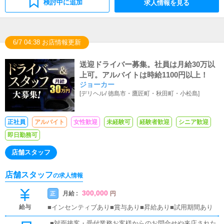
検討中に追加
求人情報を見る
6/7 04:38 お店情報更新
送迎ドライバー募集。社員は月給30万以
上可。アルバイトは時給1100円以上！
ジョーカー
[
デリヘル
/
徳島市・鷹匠町・秋田町・小松島
]
正社員
アルバイト
女性歓迎
未経験可
経験者歓迎
シニア歓迎
即日勤務可
店舗スタッフ
店舗スタッフ
の求人情報
300,000
月給 :
正
円
給与
■インセンティブあり■賞与あり■昇給あり■試用期間あり
■対面接客・受付業務お客様からのお問合せや来店された