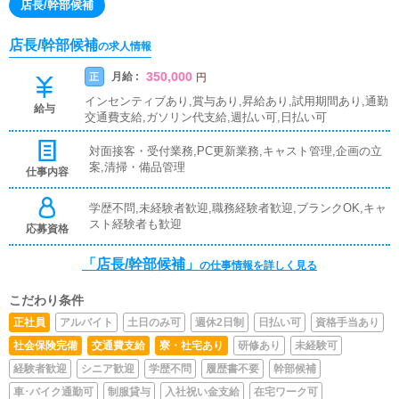
店長/幹部候補
店長/幹部候補
の求人情報
350,000
月給 :
正
円
インセンティブあり,賞与あり,昇給あり,試用期間あり,通勤
給与
交通費支給,ガソリン代支給,週払い可,日払い可
対面接客・受付業務,PC更新業務,キャスト管理,企画の立
案,清掃・備品管理
仕事内容
学歴不問,未経験者歓迎,職務経験者歓迎,ブランクOK,キャ
スト経験者も歓迎
応募資格
「店長/幹部候補」
の仕事情報を詳しく見る
こだわり条件
正社員
アルバイト
土日のみ可
週休2日制
日払い可
資格手当あり
社会保険完備
交通費支給
寮・社宅あり
研修あり
未経験可
経験者歓迎
シニア歓迎
学歴不問
履歴書不要
幹部候補
車･バイク通勤可
制服貸与
入社祝い金支給
在宅ワーク可