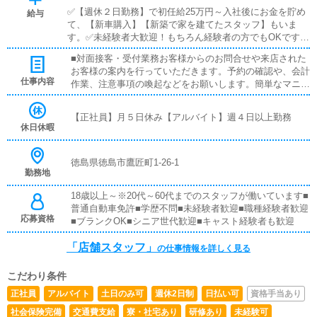
✅【週休２日勤務】で初任給25万円～入社後にお金を貯め
給与
て、【新車購入】【新築で家を建てたスタッフ】もいま
す。✅未経験者大歓迎！もちろん経験者の方でもOKです。
✅有給休暇制度あり！家庭がある方や、プライベート重視
■対面接客・受付業務お客様からのお問合せや来店された
の方も安心の就業制度です《店舗スタッフ》(未経験者様大
お客様の案内を行っていただきます。予約の確認や、会計
歓迎)[社]：月給25万円～(経験は考慮他未経験者は３ヶ月の
仕事内容
作業、注意事項の喚起などをお願いします。簡単なマニュ
試用期間あり)[ア]：時給1,100円～（試用期間あり）■試用
アルや、先輩スタッフに付いて業務内容を見ながら徐々に
期間あり■昇給あり■週払い可■日払い可
覚えていただきますので、未経験の方でも安心して働けま
【正社員】月５日休み【アルバイト】週４日以上勤務
す。■PC更新業務ヘブンネットなど、ポータルサイト等の
休日休暇
店舗情報更新作業を行っていただきます。キャストの出勤
情報やイベント、求人ブログの作成となります。基本的に
はボタンを押すだけや、ブログの更新時に簡単に文字が入
徳島県徳島市鷹匠町1-26-1
勤務地
力出来れば問題ありません。PCが苦手な人でも簡単にで
きます。■清掃・備品管理お客様やキャストの方に快適に
18歳以上～※20代～60代までのスタッフが働いています■
お過ごしいただくため、店内の清掃や備品の管理・補充を
普通自動車免許■学歴不問■未経験者歓迎■職種経験者歓迎
行っていただきます。
応募資格
■ブランクOK■シニア世代歓迎■キャスト経験者も歓迎
「店舗スタッフ」
の仕事情報を詳しく見る
こだわり条件
正社員
アルバイト
土日のみ可
週休2日制
日払い可
資格手当あり
社会保険完備
交通費支給
寮・社宅あり
研修あり
未経験可