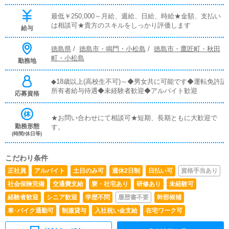
最低￥250,000～月給、週給、日給、時給★金額、支払い
は相談可★貴方のスキルをしっかり評価します
給与
徳島県
/
徳島市・鳴門・小松島
/
徳島市・鷹匠町・秋田
町・小松島
勤務地
◆18歳以上(高校生不可)～◆男女共に可能です◆運転免許証
所有者給与待遇◆未経験者歓迎◆アルバイト歓迎
応募資格
★お問い合わせにて相談可★短期、長期ともに大歓迎で
勤務形態
す。
(時間/休日等)
こだわり条件
正社員
アルバイト
土日のみ可
週休2日制
日払い可
資格手当あり
社会保険完備
交通費支給
寮・社宅あり
研修あり
未経験可
経験者歓迎
シニア歓迎
学歴不問
履歴書不要
幹部候補
車･バイク通勤可
制服貸与
入社祝い金支給
在宅ワーク可