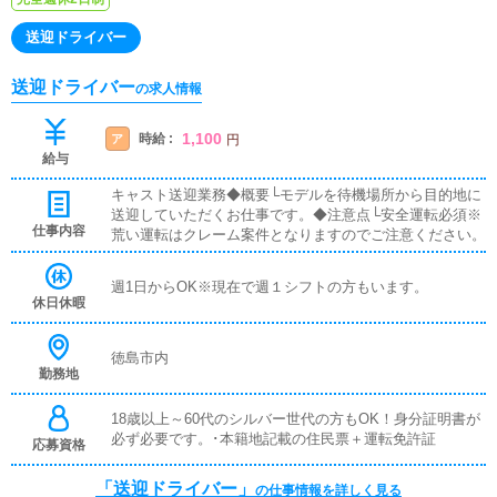
送迎ドライバー
送迎ドライバー
の求人情報
1,100
時給 :
ア
円
給与
キャスト送迎業務◆概要└モデルを待機場所から目的地に
送迎していただくお仕事です。◆注意点└安全運転必須※
仕事内容
荒い運転はクレーム案件となりますのでご注意ください。
週1日からOK※現在で週１シフトの方もいます。
休日休暇
徳島市内
勤務地
18歳以上～60代のシルバー世代の方もOK！身分証明書が
必ず必要です。･本籍地記載の住民票＋運転免許証
応募資格
「送迎ドライバー」
の仕事情報を詳しく見る