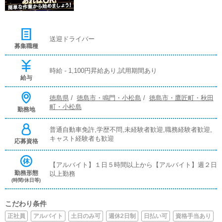
送迎ドライバー
募集職種
時給 - 1,100円昇給あり,試用期間あり
給与
徳島県
/
徳島市・鳴門・小松島
/
徳島市・鷹匠町・秋田
町・小松島
勤務地
普通自動車免許,学歴不問,未経験者歓迎,職務経験者歓迎,
キャスト経験者も歓迎
応募資格
【アルバイト】１日５時間以上から【アルバイト】週２日
勤務形態
以上勤務
(時間/休日等)
こだわり条件
正社員
アルバイト
土日のみ可
週休2日制
日払い可
資格手当あり