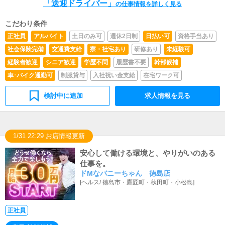
「送迎ドライバー」
の仕事情報を詳しく見る
こだわり条件
正社員
アルバイト
土日のみ可
週休2日制
日払い可
資格手当あり
社会保険完備
交通費支給
寮・社宅あり
研修あり
未経験可
経験者歓迎
シニア歓迎
学歴不問
履歴書不要
幹部候補
車･バイク通勤可
制服貸与
入社祝い金支給
在宅ワーク可
検討中に追加
求人情報を見る
1/31 22:29 お店情報更新
安心して働ける環境と、やりがいのある
仕事を。
ドMなバニーちゃん 徳島店
[
ヘルス
/
徳島市・鷹匠町・秋田町・小松島
]
正社員