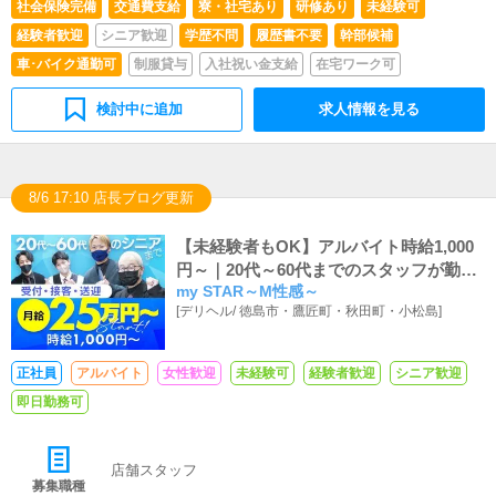
社会保険完備
交通費支給
寮・社宅あり
研修あり
未経験可
経験者歓迎
シニア歓迎
学歴不問
履歴書不要
幹部候補
車･バイク通勤可
制服貸与
入社祝い金支給
在宅ワーク可
検討中に追加
求人情報を見る
8/6 17:10 店長ブログ更新
【未経験者もOK】アルバイト時給1,000
円～｜20代～60代までのスタッフが勤務
my STAR～M性感～
中
[
デリヘル
/
徳島市・鷹匠町・秋田町・小松島
]
正社員
アルバイト
女性歓迎
未経験可
経験者歓迎
シニア歓迎
即日勤務可
店舗スタッフ
募集職種