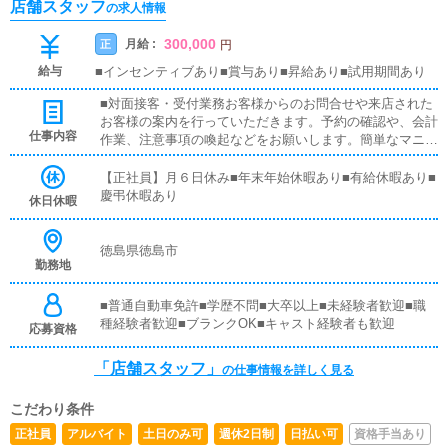
店舗スタッフ
の求人情報
300,000
月給 :
正
円
給与
■インセンティブあり■賞与あり■昇給あり■試用期間あり
■対面接客・受付業務お客様からのお問合せや来店された
お客様の案内を行っていただきます。予約の確認や、会計
仕事内容
作業、注意事項の喚起などをお願いします。簡単なマニュ
アルや、先輩スタッフに付いて業務内容を見ながら徐々に
覚えていただきますので、未経験の方でも安心して働けま
【正社員】月６日休み■年末年始休暇あり■有給休暇あり■
す。■PC更新業務ヘブンネットなど、ポータルサイト等の
慶弔休暇あり
休日休暇
店舗情報更新作業を行っていただきます。キャストの出勤
情報やイベント、求人ブログの作成となります。基本的に
はボタンを押すだけや、ブログの更新時に簡単に文字が入
徳島県徳島市
勤務地
力出来れば問題ありません。PCが苦手な人でも簡単にで
きます。■清掃・備品管理お客様やキャストの方に快適に
お過ごしいただくため、店内の清掃や備品の管理・補充を
■普通自動車免許■学歴不問■大卒以上■未経験者歓迎■職
行っていただきます。
種経験者歓迎■ブランクOK■キャスト経験者も歓迎
応募資格
「店舗スタッフ」
の仕事情報を詳しく見る
こだわり条件
正社員
アルバイト
土日のみ可
週休2日制
日払い可
資格手当あり