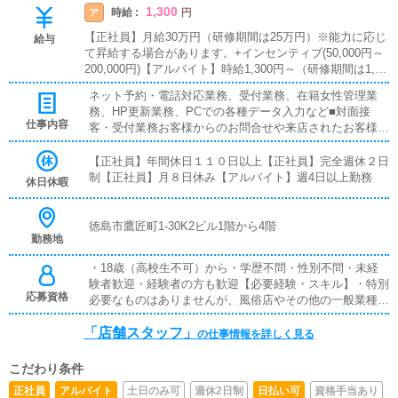
1,300
時給 :
ア
円
【正社員】月給30万円（研修期間は25万円）※能力に応じ
給与
て昇給する場合があります。+インセンティブ(50,000円～
200,000円)【アルバイト】時給1,300円～（研修期間は1,00
0円）週4日以上1日8時間勤務可能な方■インセンティブあ
ネット予約・電話対応業務、受付業務、在籍女性管理業
り■賞与あり■昇給あり■残業代支給■試用期間あり■日払い
務、HP更新業務、PCでの各種データ入力など■対面接
可■週払い可
仕事内容
客・受付業務お客様からのお問合せや来店されたお客様の
案内を行っていただきます。予約の確認や、会計作業、注
意事項の喚起などをお願いします。簡単なマニュアルや、
【正社員】年間休日１１０日以上【正社員】完全週休２日
先輩スタッフに付いて業務内容を見ながら徐々に覚えてい
制【正社員】月８日休み【アルバイト】週4日以上勤務
休日休暇
ただきますので、未経験の方でも安心して働けます。■企
画の立案店舗イベントや店舗運営など様々な企画を提案し
ていただきます。【新規のお客様の増加】【お客様のリピ
徳島市鷹匠町1-30K2ビル1階から4階
勤務地
ート率の向上】【キャストの方の入店数の増加】など、売
上UPに繋がる施策の提案を行っていただきます。■キャス
・18歳（高校生不可）から・学歴不問・性別不問・未経
ト管理お店で働いていただいているキャストの方が稼げる
験者歓迎・経験者の方も歓迎【必要経験・スキル】・特別
ようにインターネットを使ったPR（写メ日記）などの使
応募資格
必要なものはありませんが、風俗店やその他の一般業種で
い方などのアドバイスを行っていただきます。■PC更新業
の接客経験がある方は特に大歓迎です。・また、ヘブンネ
務ヘブンネットなど、ポータルサイト等の店舗情報更新作
「店舗スタッフ」
ットなどの風俗ポータルサイトの更新をしたことがある方
の仕事情報を詳しく見る
業を行っていただきます。キャストの出勤情報やイベン
も採用強化しております。
ト、求人ブログの作成となります。基本的にはボタンを押
すだけや、ブログの更新時に簡単に文字が入力出来れば問
こだわり条件
題ありません。PCが苦手な人でも簡単にできます。■清
正社員
アルバイト
土日のみ可
週休2日制
日払い可
資格手当あり