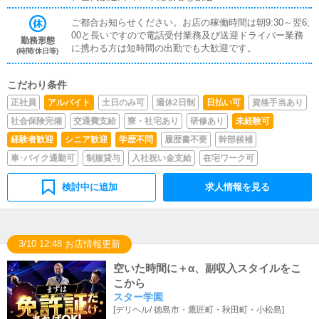
ご都合お知らせください。お店の稼働時間は朝9:30～翌6;
00と長いですので電話受付業務及び送迎ドライバー業務
勤務形態
に携わる方は短時間の出勤でも大歓迎です。
(時間/休日等)
こだわり条件
正社員
アルバイト
土日のみ可
週休2日制
日払い可
資格手当あり
社会保険完備
交通費支給
寮・社宅あり
研修あり
未経験可
経験者歓迎
シニア歓迎
学歴不問
履歴書不要
幹部候補
車･バイク通勤可
制服貸与
入社祝い金支給
在宅ワーク可
検討中に追加
求人情報を見る
3/10 12:48 お店情報更新
空いた時間に＋α、副収入スタイルをこ
こから
スター学園
[
デリヘル
/
徳島市・鷹匠町・秋田町・小松島
]