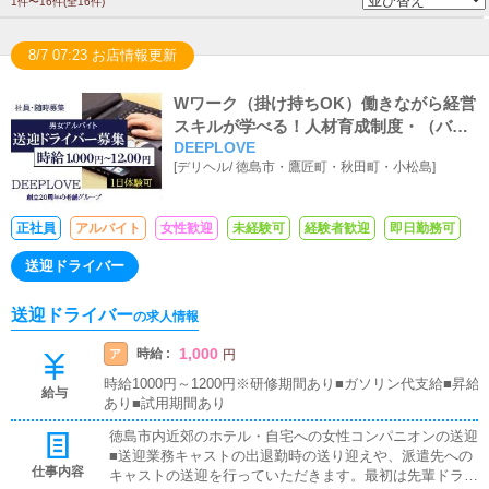
1件〜16件(全16件)
8/7 07:23 お店情報更新
Wワーク（掛け持ちOK）働きながら経営
スキルが学べる！人材育成制度・（バイ
DEEPLOVE
ト体験入店あり）
[
デリヘル
/
徳島市・鷹匠町・秋田町・小松島
]
正社員
アルバイト
女性歓迎
未経験可
経験者歓迎
即日勤務可
送迎ドライバー
送迎ドライバー
の求人情報
1,000
時給 :
ア
円
時給1000円～1200円※研修期間あり■ガソリン代支給■昇給
給与
あり■試用期間あり
徳島市内近郊のホテル・自宅への女性コンパニオンの送迎
■送迎業務キャストの出退勤時の送り迎えや、派遣先への
仕事内容
キャストの送迎を行っていただきます。最初は先輩ドライ