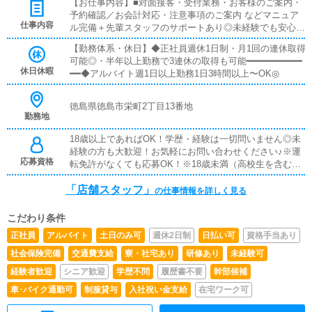
【お仕事内容】■対面接客・受付業務・お客様のご案内・
り・入社後は研修・試用期間あり・未経験でも安心してス
予約確認／お会計対応・注意事項のご案内 などマニュア
タートできます■日払いOK・急な出費にも対応可能・働い
仕事内容
ル完備＋先輩スタッフのサポートあり◎未経験でも安心し
た分をその日に受け取りOK◎■給与手渡し・振込待ちなし
てスタートできます！━━━━━━━━━━━━■キャスト管理・キ
で安心・希望に応じて手渡し対応可能■社員寮完備・即入
【勤務体系・休日】◆正社員週休1日制・月1回の連休取得
ャストさんのサポート業務・写メ日記などのPR方法アド
居OKの個室寮あり・新生活のスタートもサポートします
可能◎・半年以上勤務で3連休の取得も可能━━━━━━━━━━
バイス「どうすれば稼げるか」を一緒に考えるお仕事です
休日休暇
━━◆アルバイト週1日以上勤務1日3時間以上〜OK◎
◎━━━━━━━━━━━━■PC更新業務・ヘブンネット等の情報
更新・出勤情報／イベント更新・求人ブログ作成など基本
は簡単な入力作業なので、PCが苦手でも問題ありません
徳島県徳島市栄町2丁目13番地
◎━━━━━━━━━━━━■清掃・備品管理・店内清掃・備品補
勤務地
充・管理快適に過ごせる環境づくりをお願いします♪
18歳以上であればOK！学歴・経験は一切問いません◎未
経験の方も大歓迎！お気軽にお問い合わせください♪※運
応募資格
転免許がなくても応募OK！※18歳未満（高校生を含む）
のご応募はお断りしております。
「店舗スタッフ」
の仕事情報を詳しく見る
こだわり条件
正社員
アルバイト
土日のみ可
週休2日制
日払い可
資格手当あり
社会保険完備
交通費支給
寮・社宅あり
研修あり
未経験可
経験者歓迎
シニア歓迎
学歴不問
履歴書不要
幹部候補
車･バイク通勤可
制服貸与
入社祝い金支給
在宅ワーク可