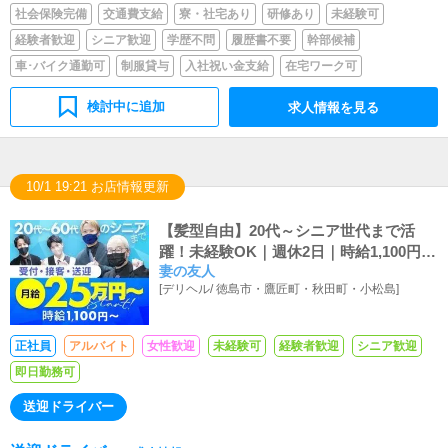
社会保険完備
交通費支給
寮・社宅あり
研修あり
未経験可
経験者歓迎
シニア歓迎
学歴不問
履歴書不要
幹部候補
車･バイク通勤可
制服貸与
入社祝い金支給
在宅ワーク可
検討中に追加
求人情報を見る
10/1 19:21 お店情報更新
【髪型自由】20代～シニア世代まで活
躍！未経験OK｜週休2日｜時給1,100円
妻の友人
～、月給25万円～
[
デリヘル
/
徳島市・鷹匠町・秋田町・小松島
]
正社員
アルバイト
女性歓迎
未経験可
経験者歓迎
シニア歓迎
即日勤務可
送迎ドライバー