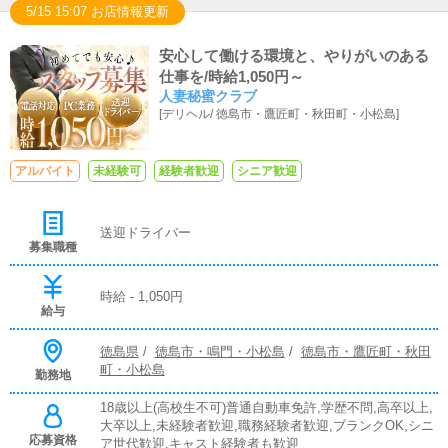
5/15 15:07 お店情報更新
安心して働ける環境と、やりがいのある
仕事を/時給1,050円～
人妻秘蜜クラブ
[
デリヘル
/
徳島市・鷹匠町・秋田町・小松島
]
アルバイト
未経験可
経験者歓迎
シニア歓迎
送迎ドライバー
募集職種
時給 - 1,050円
給与
徳島県
/
徳島市・鳴門・小松島
/
徳島市・鷹匠町・秋田
町・小松島
勤務地
18歳以上(高校生不可)普通自動車免許,学歴不問,高卒以上,
大卒以上,未経験者歓迎,職務経験者歓迎,ブランクOK,シニ
応募資格
ア世代歓迎,キャスト経験者も歓迎