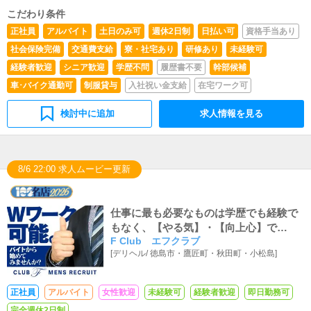
が苦手な人でも簡単にできます。■清掃・備品管理お客様
やキャストの方に快適にお過ごしいただくため、店内の清
こだわり条件
掃や備品の管理・補充を行っていただきます。
正社員
アルバイト
土日のみ可
週休2日制
日払い可
資格手当あり
社会保険完備
交通費支給
寮・社宅あり
研修あり
未経験可
経験者歓迎
シニア歓迎
学歴不問
履歴書不要
幹部候補
車･バイク通勤可
制服貸与
入社祝い金支給
在宅ワーク可
検討中に追加
求人情報を見る
8/6 22:00 求人ムービー更新
仕事に最も必要なものは学歴でも経験で
もなく、【やる気】・【向上心】で
F Club エフクラブ
す！！充実した人生を勝ち取ってみませ
[
デリヘル
/
徳島市・鷹匠町・秋田町・小松島
]
んか？
正社員
アルバイト
女性歓迎
未経験可
経験者歓迎
即日勤務可
完全週休2日制