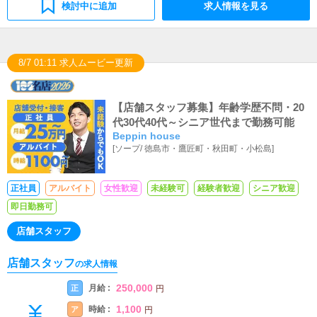
検討中に追加
求人情報を見る
8/7 01:11 求人ムービー更新
【店舗スタッフ募集】年齢学歴不問・20
代30代40代～シニア世代まで勤務可能
Beppin house
[
ソープ
/
徳島市・鷹匠町・秋田町・小松島
]
正社員
アルバイト
女性歓迎
未経験可
経験者歓迎
シニア歓迎
即日勤務可
店舗スタッフ
店舗スタッフ
の求人情報
250,000
月給 :
正
円
1,100
時給 :
ア
円