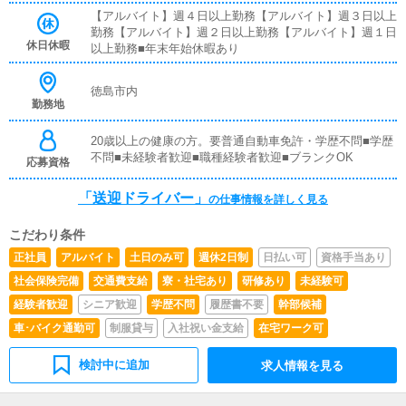
バーと同乗して行動し、業務の流れを覚えていただきます
【アルバイト】週４日以上勤務【アルバイト】週３日以上
ので、未経験の方でも安心して働けます。お客様と対面で
勤務【アルバイト】週２日以上勤務【アルバイト】週１日
接客をお願いすることはありません。ガソリン代・高速代
休日休暇
以上勤務■年末年始休暇あり
は支給します。■清掃業務送迎業務の空き時間に、事務所
や待機室の清掃を行っていただきます。キャストの送迎に
使うお車の清掃もお願いします。
徳島市内
勤務地
20歳以上の健康の方。要普通自動車免許・学歴不問■学歴
不問■未経験者歓迎■職種経験者歓迎■ブランクOK
応募資格
「送迎ドライバー」
の仕事情報を詳しく見る
こだわり条件
正社員
アルバイト
土日のみ可
週休2日制
日払い可
資格手当あり
社会保険完備
交通費支給
寮・社宅あり
研修あり
未経験可
経験者歓迎
シニア歓迎
学歴不問
履歴書不要
幹部候補
車･バイク通勤可
制服貸与
入社祝い金支給
在宅ワーク可
検討中に追加
求人情報を見る