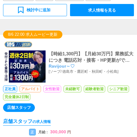
検討中に追加
求人情報を見る
8/6 22:00 求人ムービー更新
【時給1,300円】【月給30万円】業務拡大
につき 電話応対・接客・HP更新ができ
Ravijour～♡
るスーパーアルバイトスタッフ・正社員
[
ソープ
/
徳島市・鷹匠町・秋田町・小松島
]
募集
正社員
アルバイト
女性歓迎
未経験可
経験者歓迎
シニア歓迎
完全週休2日制
店舗スタッフ
店舗スタッフ
の求人情報
300,000
月給 :
正
円