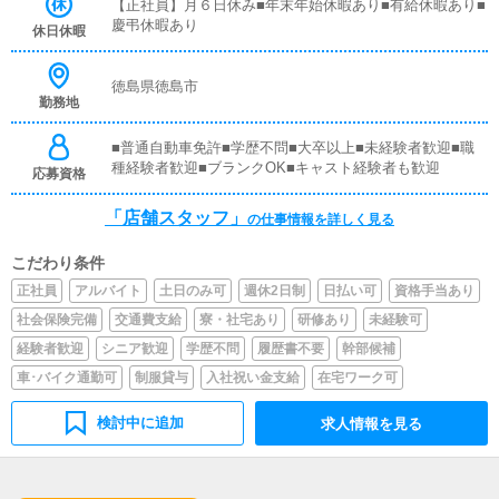
覚えていただきますので、未経験の方でも安心して働けま
【正社員】月６日休み■年末年始休暇あり■有給休暇あり■
す。■PC更新業務ヘブンネットなど、ポータルサイト等の
慶弔休暇あり
休日休暇
店舗情報更新作業を行っていただきます。キャストの出勤
情報やイベント、求人ブログの作成となります。基本的に
はボタンを押すだけや、ブログの更新時に簡単に文字が入
徳島県徳島市
勤務地
力出来れば問題ありません。PCが苦手な人でも簡単にで
きます。■清掃・備品管理お客様やキャストの方に快適に
お過ごしいただくため、店内の清掃や備品の管理・補充を
■普通自動車免許■学歴不問■大卒以上■未経験者歓迎■職
行っていただきます。
種経験者歓迎■ブランクOK■キャスト経験者も歓迎
応募資格
「店舗スタッフ」
の仕事情報を詳しく見る
こだわり条件
正社員
アルバイト
土日のみ可
週休2日制
日払い可
資格手当あり
社会保険完備
交通費支給
寮・社宅あり
研修あり
未経験可
経験者歓迎
シニア歓迎
学歴不問
履歴書不要
幹部候補
車･バイク通勤可
制服貸与
入社祝い金支給
在宅ワーク可
検討中に追加
求人情報を見る