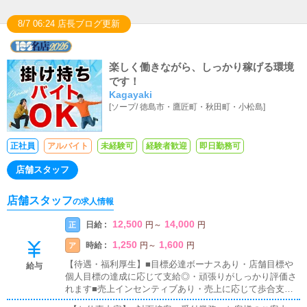
8/7 06:24 店長ブログ更新
楽しく働きながら、しっかり稼げる環境
です！
Kagayaki
[
ソープ
/
徳島市・鷹匠町・秋田町・小松島
]
正社員
アルバイト
未経験可
経験者歓迎
即日勤務可
店舗スタッフ
店舗スタッフ
の求人情報
12,500
14,000
日給 :
正
円
～
円
1,250
1,600
時給 :
ア
円
～
円
【待遇・福利厚生】■目標必達ボーナスあり・店舗目標や
給与
個人目標の達成に応じて支給◎・頑張りがしっかり評価さ
れます■売上インセンティブあり・売上に応じて歩合支
給・成果がダイレクトに収入へ反映されます■試用期間あ