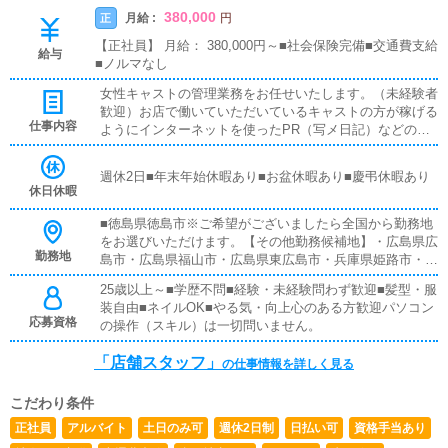
380,000
月給 :
正
円
【正社員】 月給： 380,000円～■社会保険完備■交通費支給
給与
■ノルマなし
女性キャストの管理業務をお任せいたします。（未経験者
歓迎）お店で働いていただいているキャストの方が稼げる
仕事内容
ようにインターネットを使ったPR（写メ日記）などの使
い方などのアドバイスを行っていただきます同業他店のよ
うな電話対応、難しいパソコン業務などは店舗運営スタッ
週休2日■年末年始休暇あり■お盆休暇あり■慶弔休暇あり
フは致しません。
休日休暇
■徳島県徳島市※ご希望がございましたら全国から勤務地
をお選びいただけます。【その他勤務候補地】・広島県広
勤務地
島市・広島県福山市・広島県東広島市・兵庫県姫路市・兵
庫県明石市・岡山県岡山市・香川県高松市・香川県善通寺
25歳以上～■学歴不問■経験・未経験問わず歓迎■髪型・服
市・山口県周南市・東京都台東区鶯谷・神奈川県厚木市本
装自由■ネイルOK■やる気・向上心のある方歓迎パソコン
厚木・福岡県福岡市小倉北区・埼玉県川口市西川口※特に
応募資格
の操作（スキル）は一切問いません。
『どこでも大丈夫』な方は優遇いたします。
「店舗スタッフ」
の仕事情報を詳しく見る
こだわり条件
正社員
アルバイト
土日のみ可
週休2日制
日払い可
資格手当あり