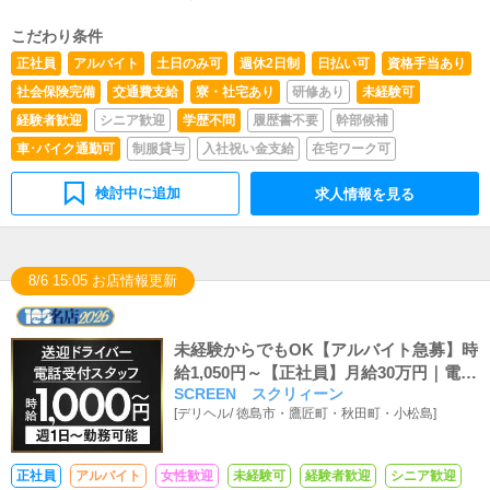
こだわり条件
正社員
アルバイト
土日のみ可
週休2日制
日払い可
資格手当あり
社会保険完備
交通費支給
寮・社宅あり
研修あり
未経験可
経験者歓迎
シニア歓迎
学歴不問
履歴書不要
幹部候補
車･バイク通勤可
制服貸与
入社祝い金支給
在宅ワーク可
検討中に追加
求人情報を見る
8/6 15:05 お店情報更新
未経験からでもOK【アルバイト急募】時
給1,050円～【正社員】月給30万円｜電話
SCREEN スクリィーン
受付・HP更新・キャスト送迎募集中
[
デリヘル
/
徳島市・鷹匠町・秋田町・小松島
]
正社員
アルバイト
女性歓迎
未経験可
経験者歓迎
シニア歓迎