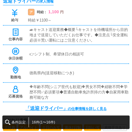
送迎ドライバー
の求人情報
1,100
時給 :
ア
円
給与
時給￥1100～
🚙キャスト送迎業務◆概要└キャストを待機場所から目的
地まで送迎していただくお仕事です。◆注意点└安全運転
仕事内容
必須※荒い運転にはご注意ください。
👉シフト制、希望休日の相談可
休日休暇
徳島県内(送迎移動につき)
勤務地
🔶年齢不問(シニア世代も歓迎)🔶男女不問🔶経験不問🔶学
歴不問✅必須要項◆普通自動車免許所持の方◆自家用車勤
応募資格
務可能な方
「送迎ドライバー」
の仕事情報を詳しく見る
こだわり条件
条件設定
16件(1〜16件)
正社員
アルバイト
土日のみ可
週休2日制
日払い可
資格手当あり