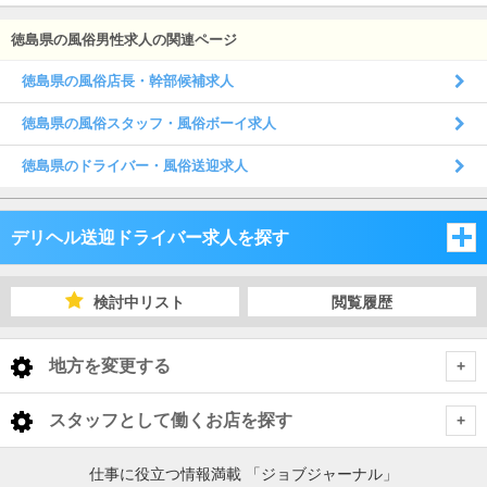
徳島県の風俗男性求人の関連ページ
徳島県の風俗店長・幹部候補求人
徳島県の風俗スタッフ・風俗ボーイ求人
徳島県のドライバー・風俗送迎求人
デリヘル送迎ドライバー求人を探す
岡山県
検討中リスト
閲覧履歴
広島県
岡山県
地方を変更する
山口県
広島県
岡山県 デリヘル送迎ドライバー
<
全国トップ
スタッフとして働くお店を探す
香川県
山口県
岡山・吉備
広島県 デリヘル送迎ドライバー
北海道 男性高収入
岡山県
仕事に役立つ情報満載 「ジョブジャーナル」