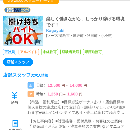
8/6 20:00 求人ムービー更新
楽しく働きながら、しっかり稼げる環境
です！
Kagayaki
[
ソープ
/
徳島市・鷹匠町・秋田町・小松島
]
正社員
アルバイト
未経験可
経験者歓迎
即日勤務可
店舗スタッフ
店舗スタッフ
の求人情報
12,500
14,000
日給 :
正
円
～
円
1,250
1,600
時給 :
ア
円
～
円
【待遇・福利厚生】■目標必達ボーナスあり・店舗目標や
給与
個人目標の達成に応じて支給◎・頑張りがしっかり評価さ
れます■売上インセンティブあり・売上に応じて歩合支
給・成果がダイレクトに収入へ反映されます■試用期間あ
【お仕事内容】■対面接客・受付業務・お客様のご案内・
り・入社後は研修・試用期間あり・未経験でも安心してス
予約確認／お会計対応・注意事項のご案内 などマニュア
タートできます■日払いOK・急な出費にも対応可能・働い