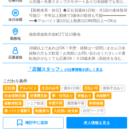
仕事内容
ル完備＋先輩スタッフのサポートあり◎未経験でも安心し
た分をその日に受け取りOK◎■給与手渡し・振込待ちなし
てスタートできます！━━━━━━━━━━━━■キャスト管理・キ
で安心・希望に応じて手渡し対応可能■社員寮完備・即入
【勤務体系・休日】◆正社員週休1日制・月1回の連休取得
ャストさんのサポート業務・写メ日記などのPR方法アド
居OKの個室寮あり・新生活のスタートもサポートします
可能◎・半年以上勤務で3連休の取得も可能━━━━━━━━━━
バイス「どうすれば稼げるか」を一緒に考えるお仕事です
休日休暇
━━◆アルバイト週1日以上勤務1日3時間以上〜OK◎
◎━━━━━━━━━━━━■PC更新業務・ヘブンネット等の情報
更新・出勤情報／イベント更新・求人ブログ作成など基本
は簡単な入力作業なので、PCが苦手でも問題ありません
徳島県徳島市栄町2丁目13番地
◎━━━━━━━━━━━━■清掃・備品管理・店内清掃・備品補
勤務地
充・管理快適に過ごせる環境づくりをお願いします♪
18歳以上であればOK！学歴・経験は一切問いません◎未
経験の方も大歓迎！お気軽にお問い合わせください♪※運
応募資格
転免許がなくても応募OK！※18歳未満（高校生を含む）
のご応募はお断りしております。
「店舗スタッフ」
の仕事情報を詳しく見る
こだわり条件
正社員
アルバイト
土日のみ可
週休2日制
日払い可
資格手当あり
社会保険完備
交通費支給
寮・社宅あり
研修あり
未経験可
経験者歓迎
シニア歓迎
学歴不問
履歴書不要
幹部候補
車･バイク通勤可
制服貸与
入社祝い金支給
在宅ワーク可
検討中に追加
求人情報を見る