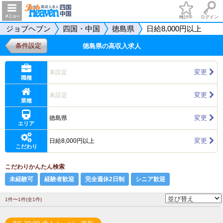
検討中
ログイン
ジョブヘブン
四国・中国
徳島県
日給8,000円以上
条件設定
徳島県の高収入求人
変更
未設定
職種
変更
未設定
業種
変更
徳島県
エリア
変更
日給8,000円以上
こだわり
こだわりかんたん検索
未経験可
経験者歓迎
完全週休2日制
シニア歓迎
1件〜1件(全1件)