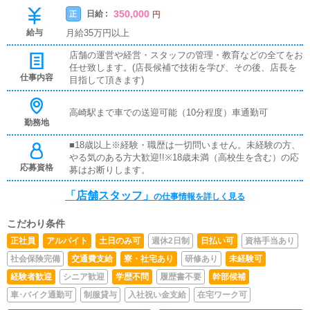
350,000
日給 :
正
円
給与
月給35万円以上
店舗の運営や経営・スタッフの管理・教育などの全てをお
任せ致します。(店長候補で技術を学び、その後、店長を
仕事内容
目指して頂きます)
高崎駅まで車での送迎可能（10分程度）車通勤可
勤務地
■18歳以上※経験・職歴は一切問いません。未経験の方、
やる気のある方大歓迎!!※18歳未満（高校生を含む）の応
応募資格
募はお断りします。
「店舗スタッフ」
の仕事情報を詳しく見る
こだわり条件
正社員
アルバイト
土日のみ可
週休2日制
日払い可
資格手当あり
社会保険完備
交通費支給
寮・社宅あり
研修あり
未経験可
経験者歓迎
シニア歓迎
学歴不問
履歴書不要
幹部候補
車･バイク通勤可
制服貸与
入社祝い金支給
在宅ワーク可