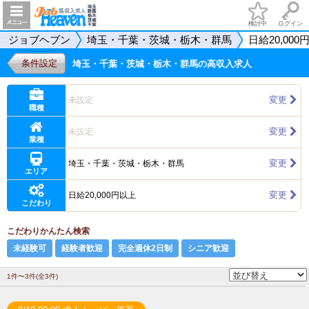
検討中
ログイン
ジョブヘブン
埼玉・千葉・茨城・栃木・群馬
日給20,000
条件設定
埼玉・千葉・茨城・栃木・群馬の高収入求人
変更
未設定
職種
変更
未設定
業種
変更
埼玉・千葉・茨城・栃木・群馬
エリア
変更
日給20,000円以上
こだわり
こだわりかんたん検索
未経験可
経験者歓迎
完全週休2日制
シニア歓迎
1件〜3件(全3件)