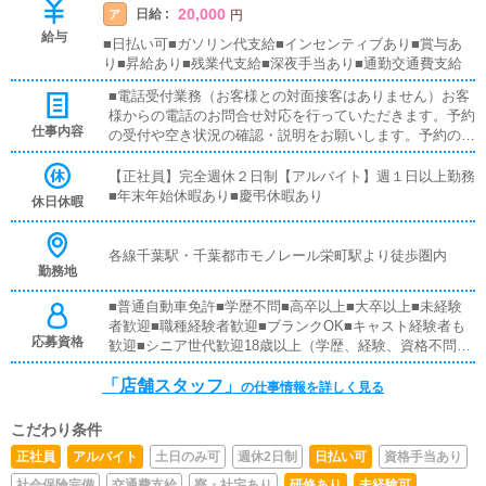
20,000
日給 :
ア
円
給与
■日払い可■ガソリン代支給■インセンティブあり■賞与あ
り■昇給あり■残業代支給■深夜手当あり■通勤交通費支給
■電話受付業務（お客様との対面接客はありません）お客
様からの電話のお問合せ対応を行っていただきます。予約
仕事内容
の受付や空き状況の確認・説明をお願いします。予約の確
定後はキャストやドライバーに通達します。簡単なマニュ
アルや先輩スタッフに気軽に聞ける環境ですので、未経験
【正社員】完全週休２日制【アルバイト】週１日以上勤務
でも安心して働けます。■清掃・備品管理お客様やキャス
■年末年始休暇あり■慶弔休暇あり
休日休暇
トの方に快適にお過ごしいただくため、店内の清掃や備品
の管理・補充を行っていただきます。■企画の立案店舗イ
ベントや店舗運営など様々な企画を提案していただきま
各線千葉駅・千葉都市モノレール栄町駅より徒歩圏内
勤務地
す。【新規のお客様の増加】【お客様のリピート率の向
上】【キャストの方の入店数の増加】など、売上UPに繋
■普通自動車免許■学歴不問■高卒以上■大卒以上■未経験
がる施策の提案を行っていただきます。■PC更新業務ヘブ
者歓迎■職種経験者歓迎■ブランクOK■キャスト経験者も
ンネットなど、ポータルサイト等の店舗情報更新作業を行
応募資格
歓迎■シニア世代歓迎18歳以上（学歴、経験、資格不問）
っていただきます。キャストの出勤情報やイベント、求人
稼ぎたい意欲のある方は大歓迎！
ブログの作成となります。基本的にはボタンを押すだけ
「店舗スタッフ」
の仕事情報を詳しく見る
や、ブログの更新時に簡単に文字が入力出来れば問題あり
ません。PCが苦手な人でも簡単にできます。■キャスト管
理お店で働いていただいているキャストの方が稼げるよう
こだわり条件
にインターネットを使ったPR（写メ日記）などの使い方
正社員
アルバイト
土日のみ可
週休2日制
日払い可
資格手当あり
などのアドバイスを行っていただきます。まずは電話対
社会保険完備
交通費支給
寮・社宅あり
研修あり
未経験可