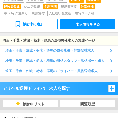
応、店舗管理業務などをお任せいたします。
経験者歓迎
シニア歓迎
学歴不問
履歴書不要
幹部候補
車･バイク通勤可
制服貸与
入社祝い金支給
在宅ワーク可
検討中に追加
求人情報を見る
埼玉・千葉・茨城・栃木・群馬の風俗男性求人の関連ページ
埼玉・千葉・茨城・栃木・群馬の風俗店長・幹部候補求人
埼玉・千葉・茨城・栃木・群馬の風俗スタッフ・風俗ボーイ求人
埼玉・千葉・茨城・栃木・群馬のドライバー・風俗送迎求人
デリヘル送迎ドライバー求人を探す
埼玉県
検討中リスト
閲覧履歴
千葉県
埼玉県