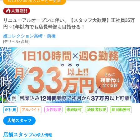
8/10 00:00 求人ムービー更新
リニューアルオープンに伴い、【スタッフ大歓迎】正社員35万
円～1年以内でも店長幹部も目指せる！
姫コレクション高崎・前橋
[
デリヘル
/
高崎
]
正社員
アルバイト
女性歓迎
未経験可
経験者歓迎
即日勤務可
店舗スタッフ
店舗スタッフ
の求人情報