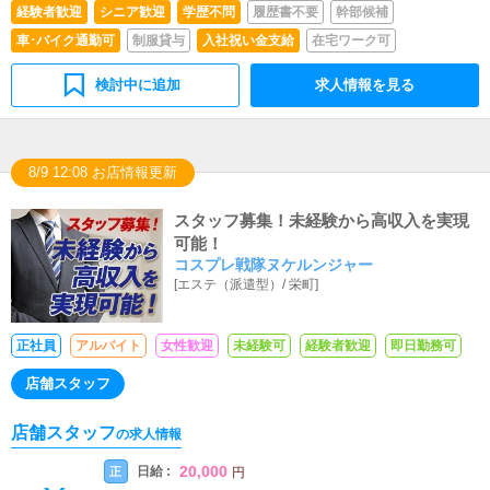
経験者歓迎
シニア歓迎
学歴不問
履歴書不要
幹部候補
車･バイク通勤可
制服貸与
入社祝い金支給
在宅ワーク可
検討中に追加
求人情報を見る
8/9 12:08 お店情報更新
スタッフ募集！未経験から高収入を実現
可能！
コスプレ戦隊ヌケルンジャー
[
エステ（派遣型）
/
栄町
]
正社員
アルバイト
女性歓迎
未経験可
経験者歓迎
即日勤務可
店舗スタッフ
店舗スタッフ
の求人情報
20,000
日給 :
正
円