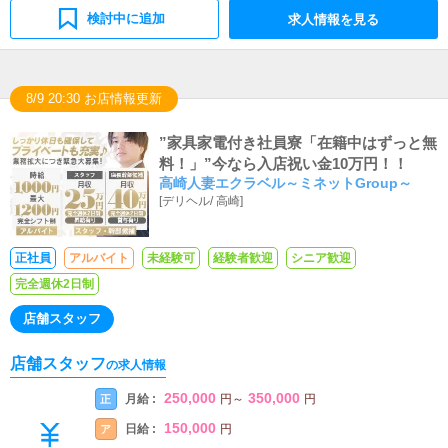
検討中に追加
求人情報を見る
8/9 20:30 お店情報更新
”家具家電付き社員寮「在籍中はずっと無
料！」”今なら入店祝い金10万円！！
高崎人妻エクラベル～ミネットGroup～
[
デリヘル
/
高崎
]
正社員
アルバイト
未経験可
経験者歓迎
シニア歓迎
完全週休2日制
店舗スタッフ
店舗スタッフ
の求人情報
250,000
350,000
月給 :
正
円
～
円
150,000
日給 :
ア
円