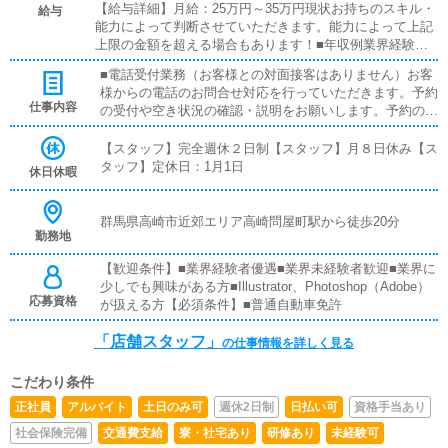
【給与詳細】月給：25万円～35万円現状お持ちのスキル・
給与
能力によって判断させていただきます。能力によって上記
上限の金額を超える場合もあります！■年収例業界経験
者：1年目 600万円業界未経験者：1年目 350万円副店長：
■電話受付業務（お客様との対面接客はありません）お客
3年目：500万円【その他待遇】■インセンティブあり■ガソ
様からの電話のお問合せ対応を行っていただきます。予約
リン代支給■週払い可■日払い可
仕事内容
の受付や空き状況の確認・説明をお願いします。予約の確
定後はキャストやドライバーに通達します。簡単なマニュ
アルや先輩スタッフに気軽に聞ける環境ですので、未経験
【スタッフ】完全週休２日制【スタッフ】月８日休み【ス
でも安心して働けます。■PC更新業務ヘブンネットなど、
タッフ】定休日：1月1日
休日休暇
ポータルサイト等の店舗情報更新作業を行っていただきま
す。キャストの出勤情報やイベント、求人ブログの作成と
なります。基本的にはボタンを押すだけや、ブログの更新
群馬県高崎市近郊エリア高崎問屋町駅から徒歩20分
勤務地
時に簡単に文字が入力出来れば問題ありません。PCが苦
手な人でも簡単にできます。■清掃・備品管理お客様やキ
【歓迎条件】■業界経験者優遇■業界未経験者歓迎■業界に
ャストの方に快適にお過ごしいただくため、店内の清掃や
少しでも興味がある方■Illustrator、Photoshop（Adobe）
備品の管理・補充を行っていただきます。
応募資格
が扱える方【必須条件】■普通自動車免許
「店舗スタッフ」
の仕事情報を詳しく見る
こだわり条件
正社員
アルバイト
土日のみ可
週休2日制
日払い可
資格手当あり
社会保険完備
交通費支給
寮・社宅あり
研修あり
未経験可