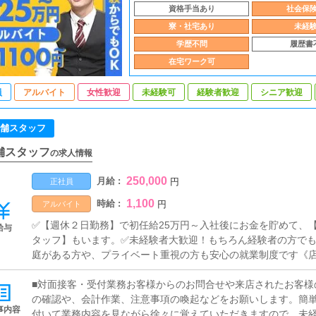
資格手当あり
社会保
寮・社宅あり
未経
学歴不問
履歴書
在宅ワーク可
員
アルバイト
女性歓迎
未経験可
経験者歓迎
シニア歓迎
舗スタッフ
舗スタッフ
の求人情報
250,000
月給 :
円
正社員
1,100
時給 :
円
アルバイト
✅【週休２日勤務】で初任給25万円～入社後にお金を貯めて、
給与
タッフ】もいます。✅未経験者大歓迎！もちろん経験者の方でも
庭がある方や、プライベート重視の方も安心の就業制度です《店
[社]：月給25万円～(経験は考慮他未経験者は３ヶ月の試用期間あり
あり）■試用期間あり■昇給あり■週払い可■日払い可
■対面接客・受付業務お客様からのお問合せや来店されたお客様
の確認や、会計作業、注意事項の喚起などをお願いします。簡
事内容
付いて業務内容を見ながら徐々に覚えていただきますので、未経