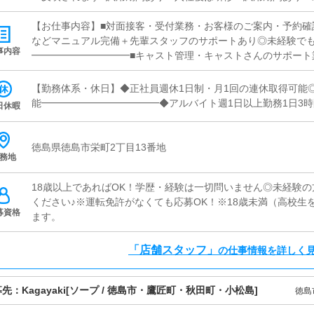
す■日払いOK・急な出費にも対応可能・働いた分をその日に受け
なしで安心・希望に応じて手渡し対応可能■社員寮完備・即入居
【お仕事内容】■対面接客・受付業務・お客様のご案内・予約確
トもサポートします
などマニュアル完備＋先輩スタッフのサポートあり◎未経験で
事内容
━━━━━━━━━━■キャスト管理・キャストさんのサポート
バイス「どうすれば稼げるか」を一緒に考えるお仕事です◎━━
務・ヘブンネット等の情報更新・出勤情報／イベント更新・求
【勤務体系・休日】◆正社員週休1日制・月1回の連休取得可能
作業なので、PCが苦手でも問題ありません◎━━━━━━━━
能━━━━━━━━━━━━◆アルバイト週1日以上勤務1日3時
日休暇
掃・備品補充・管理快適に過ごせる環境づくりをお願いします♪
徳島県徳島市栄町2丁目13番地
務地
18歳以上であればOK！学歴・経験は一切問いません◎未経験
ください♪※運転免許がなくても応募OK！※18歳未満（高校生
募資格
ます。
「店舗スタッフ」
の仕事情報を詳しく
募先：
Kagayaki
[ソープ / 徳島市・鷹匠町・秋田町・小松島]
徳島