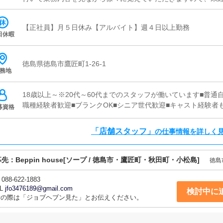
C更新業務ヘブンネットなど、ポータルサイト等の店舗情報更
トの出勤情報やイベント、求人ブログの作成となります。基本
【正社員】月５日休み【アルバイト】週４日以上勤務
の更新時に簡単に文字が入力出来れば問題ありません。PCが苦
日休暇
掃・備品管理お客様やキャストの方に快適にお過ごしいただく
充を行っていただきます。
徳島県徳島市鷹匠町1-26-1
務地
18歳以上～※20代～60代までのスタッフが働いています■普通
職種経験者歓迎■ブランクOK■シニア世代歓迎■キャスト経験者
募資格
「店舗スタッフ」
の仕事情報を詳しく
募先：
Beppin house
[ソープ / 徳島市・鷹匠町・秋田町・小松島]
徳島
088-622-1883
L
jfo3476189@gmail.com
検討中に
話の際は「ジョブヘブン見た」とお伝えください。