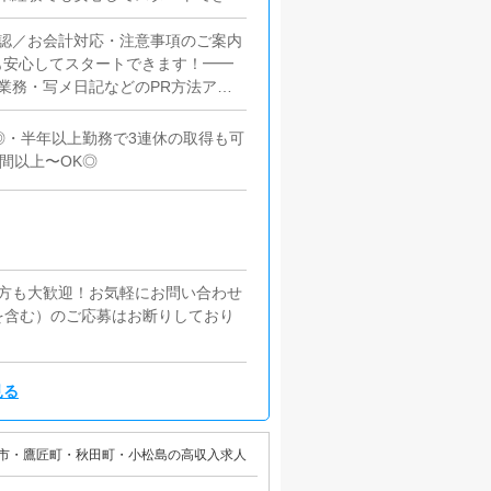
取りOK◎■給与手渡し・振込待ち
OKの個室寮あり・新生活のスター
認／お会計対応・注意事項のご案内
も安心してスタートできます！━━
業務・写メ日記などのPR方法アド
━━━━━━━━━━■PC更新業
人ブログ作成など基本は簡単な入力
◎・半年以上勤務で3連休の取得も可
━━━━■清掃・備品管理・店内清
間以上〜OK◎
の方も大歓迎！お気軽にお問い合わせ
を含む）のご応募はお断りしており
見る
市・鷹匠町・秋田町・小松島の高収入求人