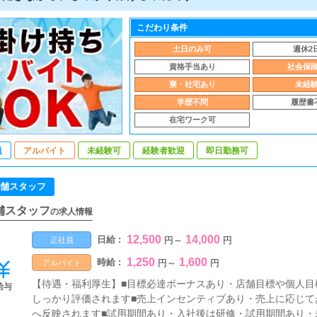
こだわり条件
土日のみ可
週休2
資格手当あり
社会保
寮・社宅あり
未経
学歴不問
履歴書
在宅ワーク可
員
アルバイト
未経験可
経験者歓迎
即日勤務可
舗スタッフ
舗スタッフ
の求人情報
12,500
14,000
日給 :
円
～
円
正社員
1,250
1,600
時給 :
円
～
円
アルバイト
【待遇・福利厚生】■目標必達ボーナスあり・店舗目標や個人目
給与
しっかり評価されます■売上インセンティブあり・売上に応じて
へ反映されます■試用期間あり・入社後は研修・試用期間あり・