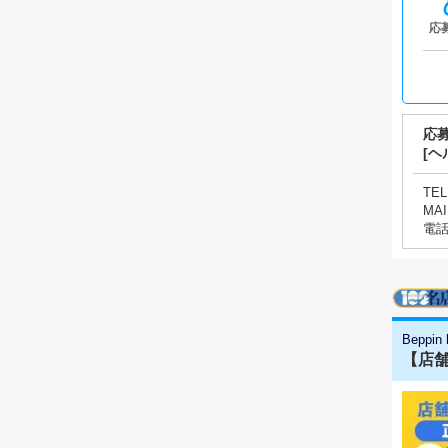
応
応
[ヘ
TEL
MAI
電
Beppin
【店舗