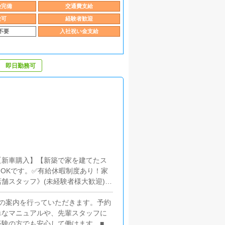
険完備
交通費支給
験可
経験者歓迎
不要
入社祝い金支給
即日勤務可
【新車購入】【新築で家を建てたス
OKです。✅有給休暇制度あり！家
舗スタッフ》(未経験者様大歓迎)
)[ア]：時給1,100円～（試用期間
の案内を行っていただきます。予約
単なマニュアルや、先輩スタッフに
験の方でも安心して働けます。■P