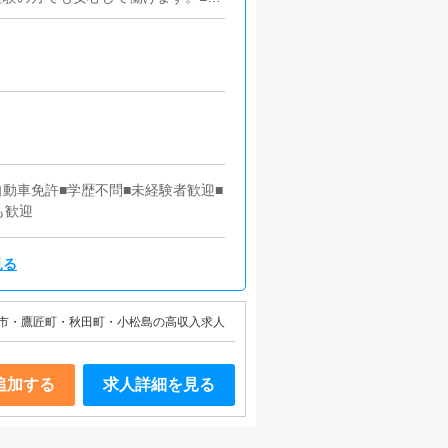
新作業を行っていただきます。キャス
的にはボタンを押すだけや、ブログ
手な人でも簡単にできます。■清
ため、店内の清掃や備品の管理・補
自動車免許■学歴不問■未経験者歓迎■
も歓迎
見る
市・鷹匠町・秋田町・小松島の高収入求人
追加する
求人詳細を見る