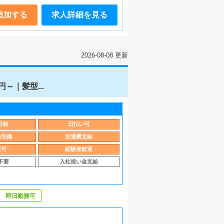
追加する
求人詳細を見る
2026-08-08 更新
～｜髪型...
日制
日払い可
険完備
交通費支給
験可
経験者歓迎
不要
入社祝い金支給
即日勤務可