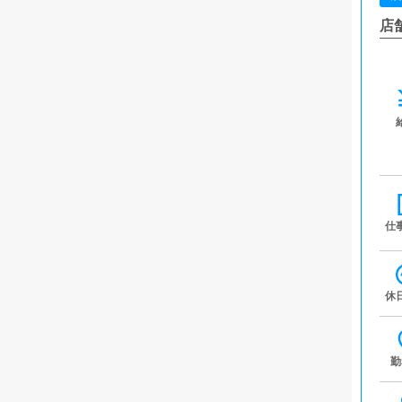
店
仕
休
勤