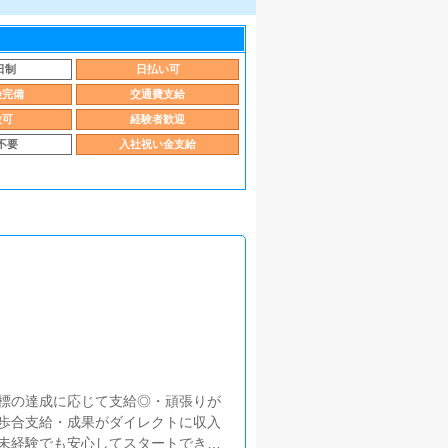
日制
日払い可
険完備
交通費支給
験可
経験者歓迎
不要
入社祝い金支給
標の達成に応じて支給◎・頑張りが
歩合支給・成果がダイレクトに収入
未経験でも安心してスタートできま