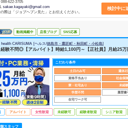
088-622-3705
L
sakae.kagayaki@gmail.com
検討中に
話の際は「ジョブヘブン見た」とお伝えください。
動画掲載中
店長ブログ
SNS応募
n health CARISUMA
[
ヘルス
/
徳島市・鷹匠町・秋田町・小松島
]
経験不問◎【アルバイト】時給1,100円～【正社員】月給25万円
こだわり条件
土日のみ可
週休2
資格手当あり
社会保
寮・社宅あり
未経
学歴不問
履歴書
在宅ワーク可
員
アルバイト
女性歓迎
未経験可
経験者歓迎
シニア歓迎
舗スタッフ