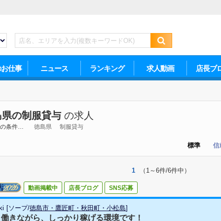
のお仕事
ニュース
ランキング
求人動画
店長ブ
島県の制服貸与
の求人
の条件…
徳島県
制服貸与
標準
信
1
（1～6件/6件中）
動画掲載中
店長ブログ
SNS応募
ki
[
ソープ
/
徳島市・鷹匠町・秋田町・小松島
]
く働きながら、しっかり稼げる環境です！