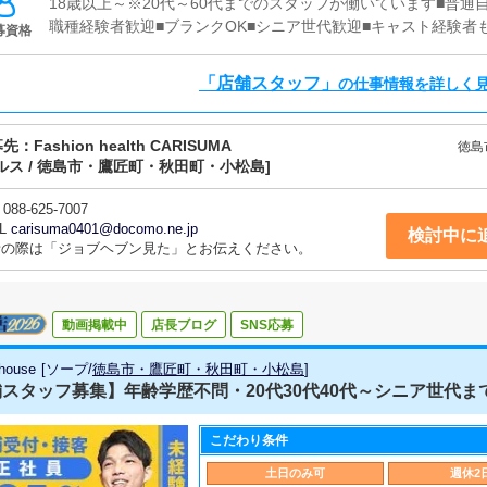
18歳以上～※20代～60代までのスタッフが働いています■普通
職種経験者歓迎■ブランクOK■シニア世代歓迎■キャスト経験者
募資格
「店舗スタッフ」
の仕事情報を詳しく
募先：
Fashion health CARISUMA
徳島
ルス / 徳島市・鷹匠町・秋田町・小松島]
088-625-7007
L
carisuma0401@docomo.ne.jp
検討中に
話の際は「ジョブヘブン見た」とお伝えください。
動画掲載中
店長ブログ
SNS応募
 house
[
ソープ
/
徳島市・鷹匠町・秋田町・小松島
]
スタッフ募集】年齢学歴不問・20代30代40代～シニア世代ま
こだわり条件
土日のみ可
週休2