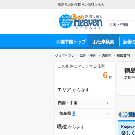
徳島県の制服貸与の高収入求人
四国中国トップ
お仕事検索
新着
ジョブヘブン
>
四国・中国
>
徳島県
>
制服貸与
この条件にマッチする仕事
徳
6
件
選択中
エリア
から探す
四国・中国
徳島県
職種
から探す
Kagaya
楽し