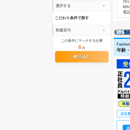
TEL
選択する
MAI
電
こだわり条件で探す
制服貸与
この条件にマッチする仕事
Fashio
6
件
年齢・
絞り込む
正社
店