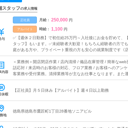
舗スタッフ
の求人情報
250,000
月給 :
円
正社員
1,100
時給 :
円
アルバイト
✅【週休２日勤務】で初任給25万円～入社後にお金を貯めて、
給与
タッフ】もいます。✅未経験者大歓迎！もちろん経験者の方でも
庭がある方や、プライベート重視の方も安心の就業制度です《店
[社]：月給25万円～(経験は考慮他未経験者は３ヶ月の試用期間あり
あり）■試用期間あり■昇給あり■週払い可■日払い可
＜業務例＞開店閉店作業 / 店内清掃 / 備品在庫管理 / 簡単なweb
話応対 / 来店時のお客様の対応、フロア業務 / お客様へのアン
事内容
客業務や受付業務。清掃業務等が主なお仕事となります。また運
りますが、未経験からでもスムーズに操作可能なのでご安心くだ
からのお問合せや来店されたお客様の案内を行っていただきま
【正社員】月５日休み【アルバイト】週４日以上勤務
事項の喚起などをお願いします。簡単なマニュアルや、先輩ス
日休暇
徐々に覚えていただきますので、未経験の方でも安心して働けま
ど、ポータルサイト等の店舗情報更新作業を行っていただきま
ト、求人ブログの作成となります。基本的にはボタンを押すだ
徳島県徳島市鷹匠町1丁目28番地ソニアビル
務地
が入力出来れば問題ありません。PCが苦手な人でも簡単にでき
ャストの方に快適にお過ごしいただくため、店内の清掃や備品
す。