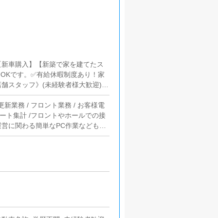
【新車購入】【新築で家を建てたス
OKです。✅有給休暇制度あり！家
舗スタッフ》(未経験者様大歓迎)
)[ア]：時給1,100円～（試用期間
更新業務 / フロント業務 / お客様電
ケート集計 /フロントやホールでの接
営に関わる簡単なPC作業などもあ
さい。■対面接客・受付業務お客様
す。予約の確認や、会計作業、注意
タッフに付いて業務内容を見ながら
す。■PC更新業務ヘブンネットな
す。キャストの出勤情報やイベン
けや、ブログの更新時に簡単に文字
ます。■清掃・備品管理お客様やキ
の管理・補充を行っていただきま