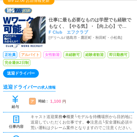
8/9 12:06 お店情報更新
仕事に最も必要なものは学歴でも経験で
もなく、【やる気】・【向上心】で
F Club エフクラブ
す！！充実した人生を勝ち取ってみませ
[
デリヘル
/
徳島市・鷹匠町・秋田町・小松島
]
んか？
正社員
アルバイト
女性歓迎
未経験可
経験者歓迎
即日勤務可
完全週休2日制
送迎ドライバー
送迎ドライバー
の求人情報
1,100
時給 :
ア
円
給与
キャスト送迎業務◆概要└モデルを待機場所から目的地に
送迎していただくお仕事です。◆注意点└安全運転必須※
仕事内容
荒い運転はクレーム案件となりますのでご注意ください。