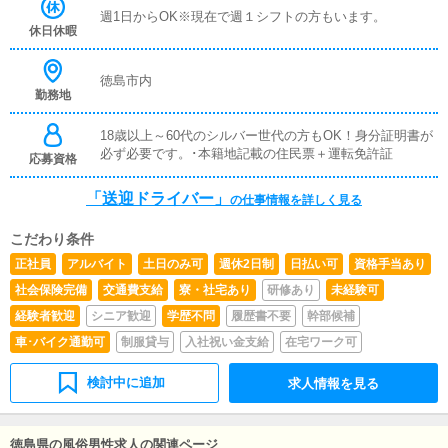
週1日からOK※現在で週１シフトの方もいます。
休日休暇
徳島市内
勤務地
18歳以上～60代のシルバー世代の方もOK！身分証明書が
必ず必要です。･本籍地記載の住民票＋運転免許証
応募資格
「送迎ドライバー」
の仕事情報を詳しく見る
こだわり条件
正社員
アルバイト
土日のみ可
週休2日制
日払い可
資格手当あり
社会保険完備
交通費支給
寮・社宅あり
研修あり
未経験可
経験者歓迎
シニア歓迎
学歴不問
履歴書不要
幹部候補
車･バイク通勤可
制服貸与
入社祝い金支給
在宅ワーク可
検討中に追加
求人情報を見る
徳島県の風俗男性求人の関連ページ