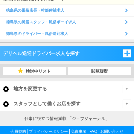
徳島県の風俗店長・幹部候補求人
徳島県の風俗スタッフ・風俗ボーイ求人
徳島県のドライバー・風俗送迎求人
デリヘル送迎ドライバー求人を探す
岡山県
検討中リスト
閲覧履歴
広島県
岡山県
地方を変更する
山口県
広島県
岡山県 デリヘル送迎ドライバー
<
全国トップ
スタッフとして働くお店を探す
香川県
山口県
岡山・吉備
広島県 デリヘル送迎ドライバー
北海道 男性高収入
岡山県
仕事に役立つ情報満載 「ジョブジャーナル」
東北 男性高収入
愛媛県
香川県
広島市内
山口県 デリヘル送迎ドライバー
倉敷・笠岡・井原
岡山・吉備 デリヘル送迎ドライバー
会員規約
岡山 男性高収入
プライバシーポリシー
免責事項
FAQ
お問い合わせ
広島県