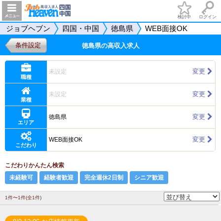
検討中
ログイン
ジョブヘブン
四国・中国
徳島県
WEB面接OK
条件設定
徳島県の高収入求人
変更
未設定
職種
変更
未設定
業種
変更
徳島県
エリア
変更
WEB面接OK
こだわり
こだわりかんたん検索
未経験可
経験者歓迎
完全週休2日制
シニア歓迎
1件〜1件(全1件)