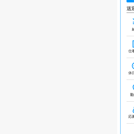
送
仕
休
勤
応