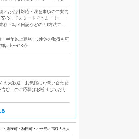
取りOK◎■給与手渡し・振込待ち
OKの個室寮あり・新生活のスター
認／お会計対応・注意事項のご案内
も安心してスタートできます！━━
業務・写メ日記などのPR方法アド
━━━━━━━━━━■PC更新業
人ブログ作成など基本は簡単な入力
◎・半年以上勤務で3連休の取得も可
━━━━■清掃・備品管理・店内清
間以上〜OK◎
の方も大歓迎！お気軽にお問い合わせ
を含む）のご応募はお断りしており
見る
市・鷹匠町・秋田町・小松島の高収入求人