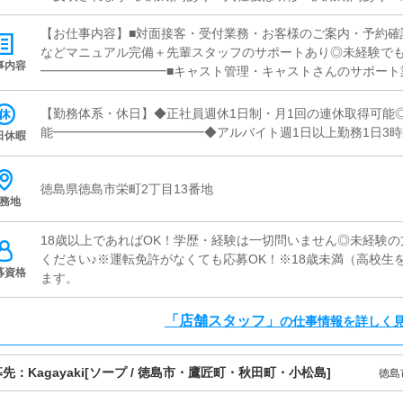
す■日払いOK・急な出費にも対応可能・働いた分をその日に受け
なしで安心・希望に応じて手渡し対応可能■社員寮完備・即入居
【お仕事内容】■対面接客・受付業務・お客様のご案内・予約確
トもサポートします
などマニュアル完備＋先輩スタッフのサポートあり◎未経験で
事内容
━━━━━━━━━━■キャスト管理・キャストさんのサポート
バイス「どうすれば稼げるか」を一緒に考えるお仕事です◎━━
務・ヘブンネット等の情報更新・出勤情報／イベント更新・求
【勤務体系・休日】◆正社員週休1日制・月1回の連休取得可能
作業なので、PCが苦手でも問題ありません◎━━━━━━━━
能━━━━━━━━━━━━◆アルバイト週1日以上勤務1日3時
日休暇
掃・備品補充・管理快適に過ごせる環境づくりをお願いします♪
徳島県徳島市栄町2丁目13番地
務地
18歳以上であればOK！学歴・経験は一切問いません◎未経験
ください♪※運転免許がなくても応募OK！※18歳未満（高校生
募資格
ます。
「店舗スタッフ」
の仕事情報を詳しく
募先：
Kagayaki
[ソープ / 徳島市・鷹匠町・秋田町・小松島]
徳島