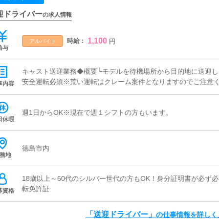
迎ドライバー
の求人情報
1,100
時給 :
円
アルバイト
給与
キャスト送迎業務◆概要└モデルを待機場所から目的地に送迎し
安全運転必須※荒い運転はクレーム案件となりますのでご注意
事内容
週1日からOK※現在で週１シフトの方もいます。
日休暇
徳島市内
務地
18歳以上～60代のシルバー世代の方もOK！身分証明書が必ず
転免許証
募資格
「送迎ドライバー」
の仕事情報を詳しく