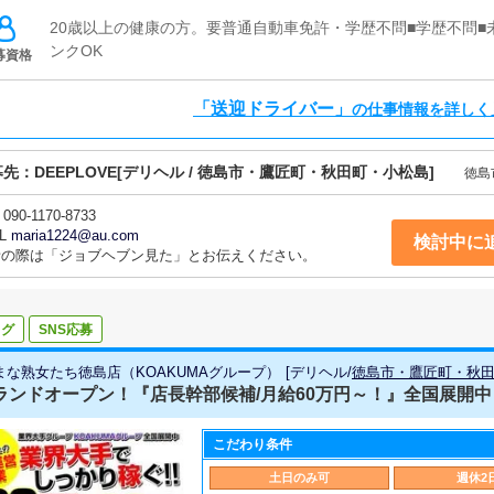
20歳以上の健康の方。要普通自動車免許・学歴不問■学歴不問■
ンクOK
募資格
「送迎ドライバー」
の仕事情報を詳しく
募先：
DEEPLOVE
[デリヘル / 徳島市・鷹匠町・秋田町・小松島]
徳島
090-1170-8733
L
maria1224@au.com
検討中に
話の際は「ジョブヘブン見た」とお伝えください。
ログ
SNS応募
まな熟女たち徳島店（KOAKUMAグループ）
[
デリヘル
/
徳島市・鷹匠町・秋
グランドオープン！『店長幹部候補/月給60万円～！』全国展開中！
こだわり条件
土日のみ可
週休2