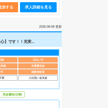
追加する
求人詳細を見る
2026-08-08 更新
】です！！充実...
日制
日払い可
険完備
交通費支給
験可
経験者歓迎
不要
入社祝い金支給
完全週休2日制