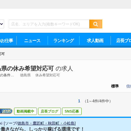
のお仕事
ニュース
ランキング
求人動画
店長ブ
応可
島県の休み希望対応可
の求人
の条件…
徳島県
休み希望対応可
標準
信
1
（1～4件/4件中）
動画掲載中
店長ブログ
SNS応募
ki
[
ソープ
/
徳島市・鷹匠町・秋田町・小松島
]
く働きながら、しっかり稼げる環境です！