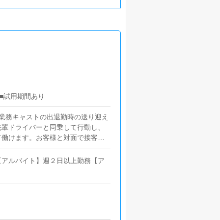
り■試用期間あり
業務キャストの出退勤時の送り迎え
先輩ドライバーと同乗して行動し、
て働けます。お客様と対面で接客を
。■清掃業務送迎業務の空き時間
送迎に使うお車の清掃もお願いしま
【アルバイト】週２日以上勤務【ア