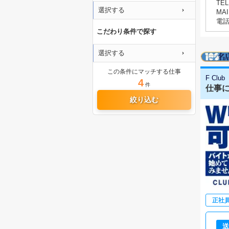
TEL
選択する
MAI
電
こだわり条件で探す
選択する
この条件にマッチする仕事
F Cl
4
件
仕事に
絞り込む
正社
送