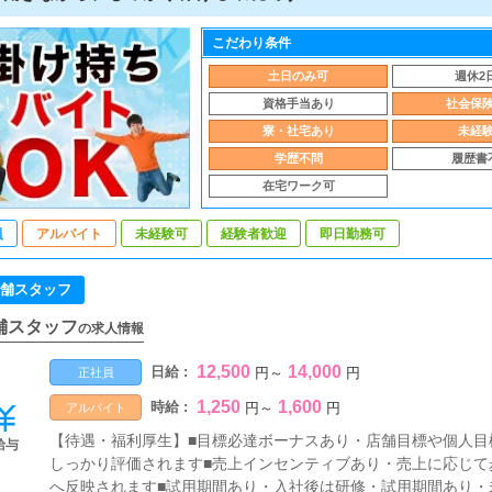
こだわり条件
土日のみ可
週休2
資格手当あり
社会保
寮・社宅あり
未経
学歴不問
履歴書
在宅ワーク可
員
アルバイト
未経験可
経験者歓迎
即日勤務可
舗スタッフ
舗スタッフ
の求人情報
12,500
14,000
日給 :
円
～
円
正社員
1,250
1,600
時給 :
円
～
円
アルバイト
【待遇・福利厚生】■目標必達ボーナスあり・店舗目標や個人目
給与
しっかり評価されます■売上インセンティブあり・売上に応じて
へ反映されます■試用期間あり・入社後は研修・試用期間あり・