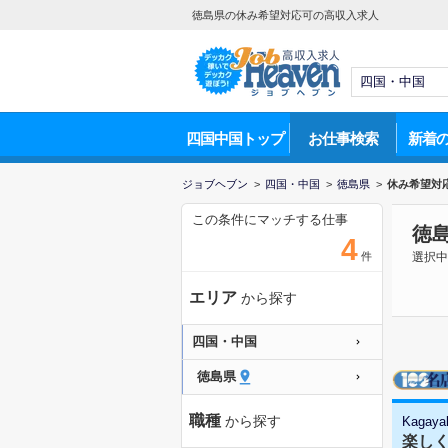
徳島県の休み希望対応可の高収入求人
四国中国トップ
お仕事検索
新着
ジョブヘブン
>
四国・中国
>
徳島県
>
休み希望対
この条件にマッチする仕事
徳
4
件
選択中
エリア
から探す
四国・中国
徳島県
職種
から探す
Kagaya
楽し