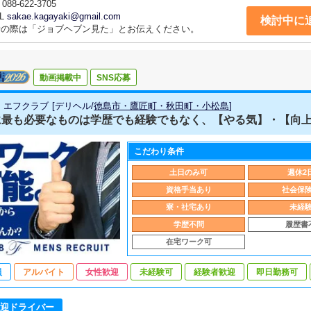
088-622-3705
L
sakae.kagayaki@gmail.com
検討中に
話の際は「ジョブヘブン見た」とお伝えください。
動画掲載中
SNS応募
ub エフクラブ
[
デリヘル
/
徳島市・鷹匠町・秋田町・小松島
]
最も必要なものは学歴でも経験でもなく、【やる気】・【向上心
こだわり条件
土日のみ可
週休2
資格手当あり
社会保
寮・社宅あり
未経
学歴不問
履歴書
在宅ワーク可
員
アルバイト
女性歓迎
未経験可
経験者歓迎
即日勤務可
迎ドライバー