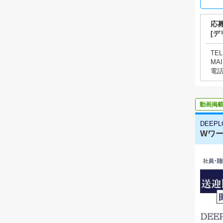
応
[デ
TEL
MAI
電
動画掲
DEEPL
Wワー