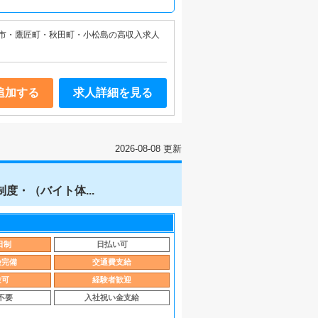
市・鷹匠町・秋田町・小松島の高収入求人
追加する
求人詳細を見る
2026-08-08 更新
・（バイト体...
日制
日払い可
険完備
交通費支給
験可
経験者歓迎
不要
入社祝い金支給