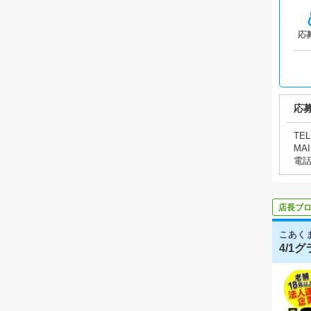
応
応
TEL
MAI
電
店長ブ
こあく
4/1