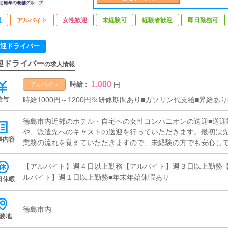
員
アルバイト
女性歓迎
未経験可
経験者歓迎
即日勤務可
迎ドライバー
迎ドライバー
の求人情報
1,000
時給 :
円
アルバイト
給与
時給1000円～1200円※研修期間あり■ガソリン代支給■昇給あ
徳島市内近郊のホテル・自宅への女性コンパニオンの送迎■送迎
や、派遣先へのキャストの送迎を行っていただきます。最初は
事内容
業務の流れを覚えていただきますので、未経験の方でも安心し
お願いすることはありません。ガソリン代・高速代は支給します
に、事務所や待機室の清掃を行っていただきます。キャストの
【アルバイト】週４日以上勤務【アルバイト】週３日以上勤務
す。
ルバイト】週１日以上勤務■年末年始休暇あり
日休暇
徳島市内
務地