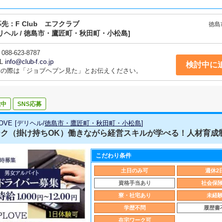
募先：
F Club エフクラブ
徳島
リヘル / 徳島市・鷹匠町・秋田町・小松島]
088-623-8787
L
info@club-f.co.jp
検討中に
話の際は「ジョブヘブン見た」とお伝えください。
載中
SNS応募
OVE
[
デリヘル
/
徳島市・鷹匠町・秋田町・小松島
]
ク（掛け持ちOK）働きながら経営スキルが学べる！人材育成制度
こだわり条件
土日のみ可
週休2
資格手当あり
社会保
寮・社宅あり
未経
学歴不問
履歴書
在宅ワーク可