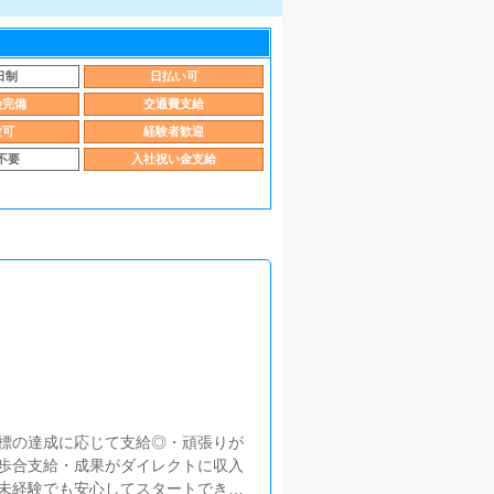
日制
日払い可
険完備
交通費支給
験可
経験者歓迎
不要
入社祝い金支給
標の達成に応じて支給◎・頑張りが
歩合支給・成果がダイレクトに収入
未経験でも安心してスタートできま