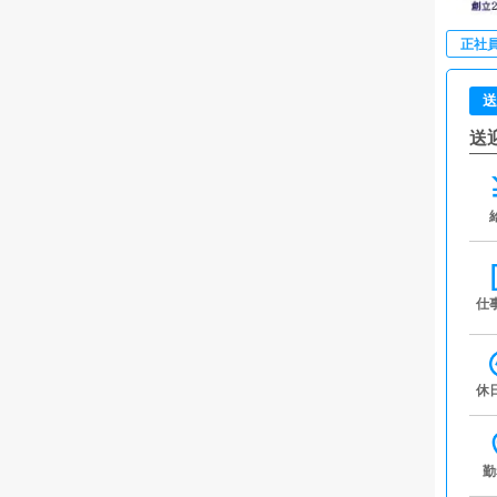
正社
送
送
仕
休
勤