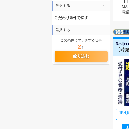
TEL
選択する
MAI
電
こだわり条件で探す
選択する
この条件にマッチする仕事
Ravijo
2
件
【時給
絞り込む
正社
店