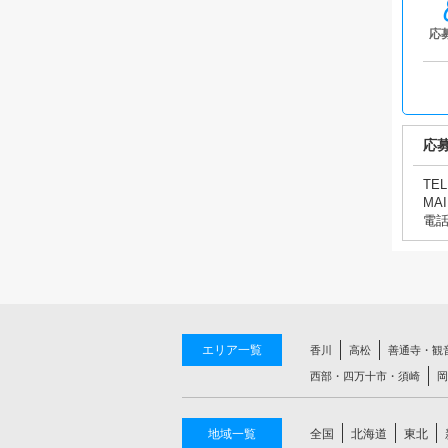
応
応
TEL
MAI
電
エリア一覧
香川
高松
善通寺・観
西部・四万十市・須崎
岡
地域一覧
全国
北海道
東北