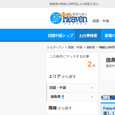
徳島県の時給1,200円以上の高収入求人
四国中国トップ
お仕事検索
新着
ジョブヘブン
>
四国・中国
>
徳島県
>
時給1,200
この条件にマッチする仕事
徳島
2
件
選択中
エリア
から探す
四国・中国
徳島県
職種
から探す
Kagaya
楽し