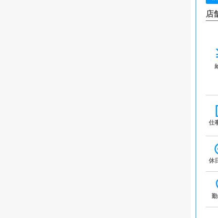
店
仕
休
勤