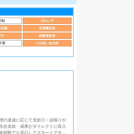
日制
日払い可
険完備
交通費支給
験可
経験者歓迎
不要
入社祝い金支給
標の達成に応じて支給◎・頑張りが
歩合支給・成果がダイレクトに収入
未経験でも安心してスタートできま