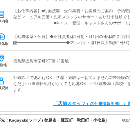
す■日払いOK・急な出費にも対応可能・働いた分をその日に受け
なしで安心・希望に応じて手渡し対応可能■社員寮完備・即入居
【お仕事内容】■対面接客・受付業務・お客様のご案内・予約確
トもサポートします
などマニュアル完備＋先輩スタッフのサポートあり◎未経験で
事内容
━━━━━━━━━━■キャスト管理・キャストさんのサポート
バイス「どうすれば稼げるか」を一緒に考えるお仕事です◎━━
務・ヘブンネット等の情報更新・出勤情報／イベント更新・求
【勤務体系・休日】◆正社員週休1日制・月1回の連休取得可能
作業なので、PCが苦手でも問題ありません◎━━━━━━━━
能━━━━━━━━━━━━◆アルバイト週1日以上勤務1日3時
日休暇
掃・備品補充・管理快適に過ごせる環境づくりをお願いします♪
徳島県徳島市栄町2丁目13番地
務地
18歳以上であればOK！学歴・経験は一切問いません◎未経験
ください♪※運転免許がなくても応募OK！※18歳未満（高校生
募資格
ます。
「店舗スタッフ」
の仕事情報を詳しく
募先：
Kagayaki
[ソープ / 徳島市・鷹匠町・秋田町・小松島]
徳島