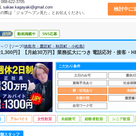
088-622-3705
L
sakae.kagayaki@gmail.com
検討中に
話の際は「ジョブヘブン見た」とお伝えください。
動画掲載中
SNS応募
ur～♡
[
ソープ
/
徳島市・鷹匠町・秋田町・小松島
]
1,300円】【月給30万円】業務拡大につき 電話応対・接客・HP
こだわり条件
土日のみ可
週休2
資格手当あり
社会保
寮・社宅あり
未経
学歴不問
履歴書
在宅ワーク可
員
アルバイト
女性歓迎
未経験可
経験者歓迎
シニア歓迎
舗スタッフ