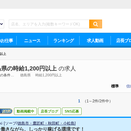
のお仕事
ニュース
ランキング
求人動画
店長ブ
円以上
県の時給1,200円以上
の求人
の条件…
徳島県
時給1,200円以上
標準
信
1
（1～2件/2件中）
動画掲載中
店長ブログ
SNS応募
ki
[
ソープ
/
徳島市・鷹匠町・秋田町・小松島
]
く働きながら、しっかり稼げる環境です！