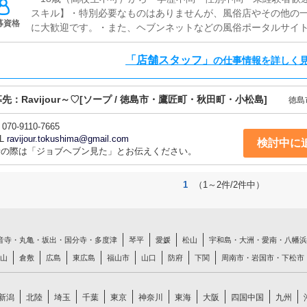
スキル】・特別必要なものはありませんが、風俗店やその他の
補充を行っていただきます。
募資格
に大歓迎です。・また、ヘブンネットなどの風俗ポータルサイ
強化しております。
「店舗スタッフ」
の仕事情報を詳しく
募先：
Ravijour～♡
[ソープ / 徳島市・鷹匠町・秋田町・小松島]
徳島
070-9110-7665
L
ravijour.tokushima@gmail.com
検討中に
話の際は「ジョブヘブン見た」とお伝えください。
1
（1～2件/2件中）
音寺・丸亀・坂出・国分寺・多度津
琴平
愛媛
松山
宇和島・大洲・愛南・八幡浜
山
倉敷
広島
東広島
福山市
山口
防府
下関
周南市・岩国市・下松市
新潟
北陸
埼玉
千葉
東京
神奈川
東海
大阪
四国中国
九州