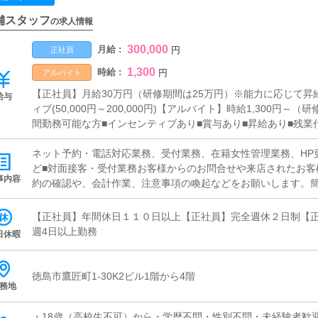
舗スタッフ
の求人情報
300,000
月給 :
円
正社員
1,300
時給 :
円
アルバイト
【正社員】月給30万円（研修期間は25万円）※能力に応じて昇
給与
ィブ(50,000円～200,000円)【アルバイト】時給1,300円～（
間勤務可能な方■インセンティブあり■賞与あり■昇給あり■残業
払い可
ネット予約・電話対応業務、受付業務、在籍女性管理業務、HP
ど■対面接客・受付業務お客様からのお問合せや来店されたお客
事内容
約の確認や、会計作業、注意事項の喚起などをお願いします。
に付いて業務内容を見ながら徐々に覚えていただきますので、未
企画の立案店舗イベントや店舗運営など様々な企画を提案して
【正社員】年間休日１１０日以上【正社員】完全週休２日制【
加】【お客様のリピート率の向上】【キャストの方の入店数の増
週4日以上勤務
日休暇
提案を行っていただきます。■キャスト管理お店で働いていただ
にインターネットを使ったPR（写メ日記）などの使い方などの
■PC更新業務ヘブンネットなど、ポータルサイト等の店舗情報
徳島市鷹匠町1-30K2ビル1階から4階
務地
ャストの出勤情報やイベント、求人ブログの作成となります。
ログの更新時に簡単に文字が入力出来れば問題ありません。PC
・18歳（高校生不可）から・学歴不問・性別不問・未経験者歓
清掃・備品管理お客様やキャストの方に快適にお過ごしいただ