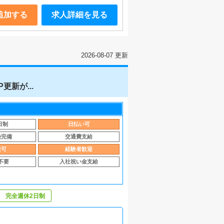
追加する
求人詳細を見る
2026-08-07 更新
更新が...
日制
日払い可
険完備
交通費支給
験可
経験者歓迎
不要
入社祝い金支給
完全週休2日制