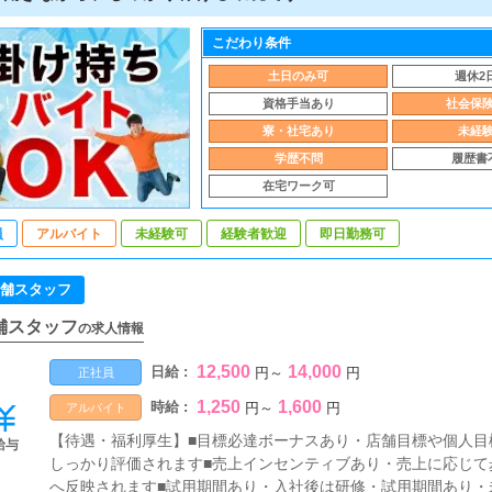
こだわり条件
土日のみ可
週休2
資格手当あり
社会保
寮・社宅あり
未経
学歴不問
履歴書
在宅ワーク可
員
アルバイト
未経験可
経験者歓迎
即日勤務可
舗スタッフ
舗スタッフ
の求人情報
12,500
14,000
日給 :
円
～
円
正社員
1,250
1,600
時給 :
円
～
円
アルバイト
【待遇・福利厚生】■目標必達ボーナスあり・店舗目標や個人目
給与
しっかり評価されます■売上インセンティブあり・売上に応じて
へ反映されます■試用期間あり・入社後は研修・試用期間あり・