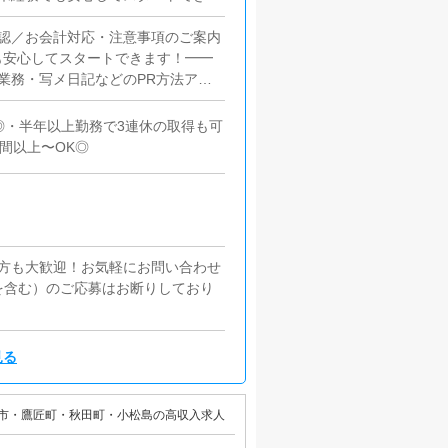
取りOK◎■給与手渡し・振込待ち
OKの個室寮あり・新生活のスター
認／お会計対応・注意事項のご案内
も安心してスタートできます！━━
業務・写メ日記などのPR方法アド
━━━━━━━━━━■PC更新業
人ブログ作成など基本は簡単な入力
◎・半年以上勤務で3連休の取得も可
━━━━■清掃・備品管理・店内清
間以上〜OK◎
の方も大歓迎！お気軽にお問い合わせ
を含む）のご応募はお断りしており
見る
市・鷹匠町・秋田町・小松島の高収入求人