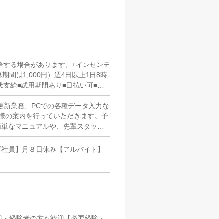
給する場合があります。+インセンテ
研修期間は1,000円）週4日以上1日8時
代支給■試用期間あり■日払い可■週
更新業務、PCでの各種データ入力な
様の案内を行っていただきます。予
簡単なマニュアルや、先輩スタッフ
経験の方でも安心して働けます。■
いただきます。【新規のお客様の増
正社員】月８日休み【アルバイト】
加】など、売上UPに繋がる施策の
いているキャストの方が稼げるよう
アドバイスを行っていただきます。
更新作業を行っていただきます。キ
基本的にはボタンを押すだけや、ブ
が苦手な人でも簡単にできます。■
迎・経験者の方も歓迎【必要経験・
くため、店内の清掃や備品の管理・