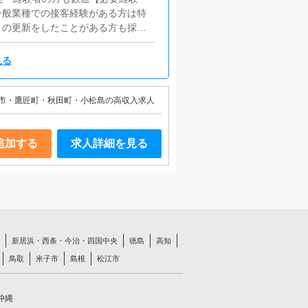
一般業種での接客経験がある方は特
トの更新をしたことがある方も採用
見る
市・鷹匠町・秋田町・小松島の高収入求人
追加する
求人詳細を見る
新居浜・西条・今治・四国中央
徳島
高知
鳥取
米子市
島根
松江市
沖縄