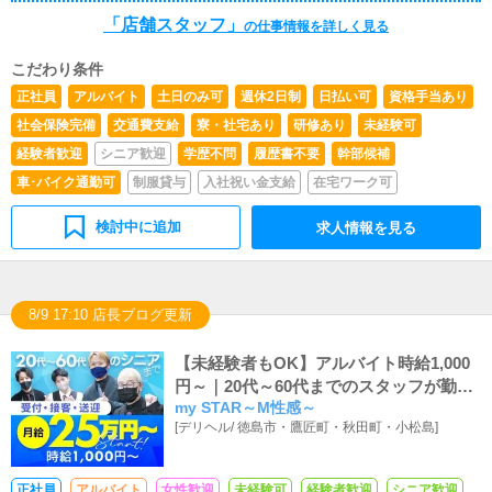
「店舗スタッフ」
の仕事情報を詳しく見る
こだわり条件
正社員
アルバイト
土日のみ可
週休2日制
日払い可
資格手当あり
社会保険完備
交通費支給
寮・社宅あり
研修あり
未経験可
経験者歓迎
シニア歓迎
学歴不問
履歴書不要
幹部候補
車･バイク通勤可
制服貸与
入社祝い金支給
在宅ワーク可
検討中に追加
求人情報を見る
8/9 17:10 店長ブログ更新
【未経験者もOK】アルバイト時給1,000
円～｜20代～60代までのスタッフが勤務
my STAR～M性感～
中
[
デリヘル
/
徳島市・鷹匠町・秋田町・小松島
]
正社員
アルバイト
女性歓迎
未経験可
経験者歓迎
シニア歓迎