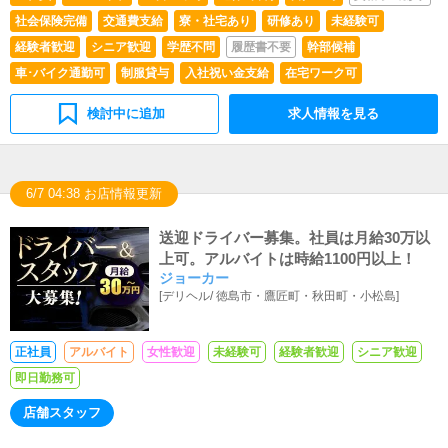
社会保険完備
交通費支給
寮・社宅あり
研修あり
未経験可
経験者歓迎
シニア歓迎
学歴不問
履歴書不要
幹部候補
車･バイク通勤可
制服貸与
入社祝い金支給
在宅ワーク可
検討中に追加
求人情報を見る
6/7 04:38 お店情報更新
送迎ドライバー募集。社員は月給30万以
上可。アルバイトは時給1100円以上！
ジョーカー
[
デリヘル
/
徳島市・鷹匠町・秋田町・小松島
]
正社員
アルバイト
女性歓迎
未経験可
経験者歓迎
シニア歓迎
即日勤務可
店舗スタッフ