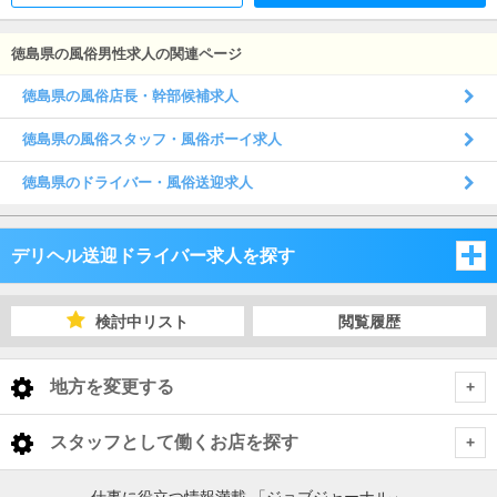
徳島県の風俗男性求人の関連ページ
徳島県の風俗店長・幹部候補求人
徳島県の風俗スタッフ・風俗ボーイ求人
徳島県のドライバー・風俗送迎求人
デリヘル送迎ドライバー求人を探す
岡山県
検討中リスト
閲覧履歴
広島県
岡山県
地方を変更する
山口県
広島県
岡山県 デリヘル送迎ドライバー
<
全国トップ
スタッフとして働くお店を探す
香川県
山口県
岡山・吉備
広島県 デリヘル送迎ドライバー
北海道 男性高収入