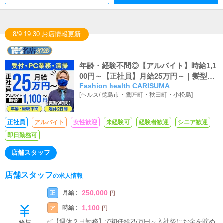
8/9 19:30 お店情報更新
年齢・経験不問◎【アルバイト】時給1,1
00円～【正社員】月給25万円～｜髪型自
Fashion health CARISUMA
由
[
ヘルス
/
徳島市・鷹匠町・秋田町・小松島
]
正社員
アルバイト
女性歓迎
未経験可
経験者歓迎
シニア歓迎
即日勤務可
店舗スタッフ
店舗スタッフ
の求人情報
250,000
月給 :
正
円
1,100
時給 :
ア
円
✅【週休２日勤務】で初任給25万円～入社後にお金を貯め
給与