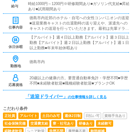
時給1000円～1200円※研修期間あり■ガソリン代支給■昇給
給与
あり■試用期間あり
徳島市内近郊のホテル・自宅への女性コンパニオンの送迎
■送迎業務キャストの出退勤時の送り迎えや、派遣先への
仕事内容
キャストの送迎を行っていただきます。最初は先輩ドライ
バーと同乗して行動し、業務の流れを覚えていただきます
【アルバイト】週４日以上勤務【アルバイト】週３日以上
ので、未経験の方でも安心して働けます。お客様と対面で
勤務【アルバイト】週２日以上勤務【アルバイト】週１日
接客をお願いすることはありません。ガソリン代・高速代
休日休暇
以上勤務■年末年始休暇あり
は支給します。■清掃業務送迎業務の空き時間に、事務所
や待機室の清掃を行っていただきます。キャストの送迎に
使うお車の清掃もお願いします。
徳島市内
勤務地
20歳以上の健康の方。要普通自動車免許・学歴不問■学歴
不問■未経験者歓迎■職種経験者歓迎■ブランクOK
応募資格
「送迎ドライバー」
の仕事情報を詳しく見る
こだわり条件
正社員
アルバイト
土日のみ可
週休2日制
日払い可
資格手当あり
社会保険完備
交通費支給
寮・社宅あり
研修あり
未経験可
経験者歓迎
シニア歓迎
学歴不問
履歴書不要
幹部候補