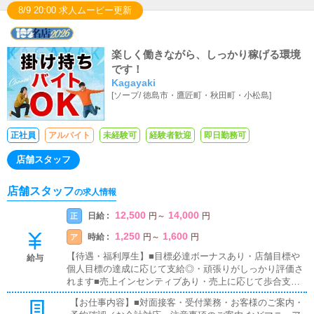
8/9 20:00 求人ムービー更新
楽しく働きながら、しっかり稼げる環境
です！
Kagayaki
[
ソープ
/
徳島市・鷹匠町・秋田町・小松島
]
正社員
アルバイト
未経験可
経験者歓迎
即日勤務可
店舗スタッフ
店舗スタッフ
の求人情報
12,500
14,000
日給 :
正
円
～
円
1,250
1,600
時給 :
ア
円
～
円
【待遇・福利厚生】■目標必達ボーナスあり・店舗目標や
給与
個人目標の達成に応じて支給◎・頑張りがしっかり評価さ
れます■売上インセンティブあり・売上に応じて歩合支
給・成果がダイレクトに収入へ反映されます■試用期間あ
【お仕事内容】■対面接客・受付業務・お客様のご案内・
り・入社後は研修・試用期間あり・未経験でも安心してス