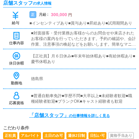
店舗スタッフ
の求人情報
300,000
月給 :
正
円
給与
■インセンティブあり■賞与あり■昇給あり■試用期間あり
■対面接客・受付業務お客様からのお問合せや来店された
お客様の案内を行っていただきます。予約の確認や、会計
仕事内容
作業、注意事項の喚起などをお願いします。簡単なマニュ
アルや、先輩スタッフに付いて業務内容を見ながら徐々に
覚えていただきますので、未経験の方でも安心して働けま
【正社員】月６日休み■年末年始休暇あり■有給休暇あり■
す。■PC更新業務ヘブンネットなど、ポータルサイト等の
慶弔休暇あり
休日休暇
店舗情報更新作業を行っていただきます。キャストの出勤
情報やイベント、求人ブログの作成となります。基本的に
はボタンを押すだけや、ブログの更新時に簡単に文字が入
徳島県
勤務地
力出来れば問題ありません。PCが苦手な人でも簡単にで
きます。■清掃・備品管理お客様やキャストの方に快適に
お過ごしいただくため、店内の清掃や備品の管理・補充を
■普通自動車免許■学歴不問■大卒以上■未経験者歓迎■職
行っていただきます。
種経験者歓迎■ブランクOK■キャスト経験者も歓迎
応募資格
「店舗スタッフ」
の仕事情報を詳しく見る
こだわり条件
正社員
アルバイト
土日のみ可
週休2日制
日払い可
資格手当あり