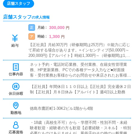
店舗スタッフ
店舗スタッフ
の求人情報
300,000
月給 :
正
円
1,300
時給 :
ア
円
【正社員】月給30万円（研修期間は25万円）※能力に応じ
給与
て昇給する場合があります。+インセンティブ(50,000円～
200,000円)【アルバイト】時給1,300円～（研修期間は1,00
0円）週4日以上1日8時間勤務可能な方■インセンティブあ
ネット予約・電話対応業務、受付業務、在籍女性管理業
り■賞与あり■昇給あり■残業代支給■試用期間あり■日払い
務、HP更新業務、PCでの各種データ入力など■対面接
可■週払い可
仕事内容
客・受付業務お客様からのお問合せや来店されたお客様の
案内を行っていただきます。予約の確認や、会計作業、注
意事項の喚起などをお願いします。簡単なマニュアルや、
【正社員】年間休日１１０日以上【正社員】完全週休２日
先輩スタッフに付いて業務内容を見ながら徐々に覚えてい
制【正社員】月８日休み【アルバイト】週4日以上勤務
休日休暇
ただきますので、未経験の方でも安心して働けます。■企
画の立案店舗イベントや店舗運営など様々な企画を提案し
ていただきます。【新規のお客様の増加】【お客様のリピ
徳島市鷹匠町1-30K2ビル1階から4階
勤務地
ート率の向上】【キャストの方の入店数の増加】など、売
上UPに繋がる施策の提案を行っていただきます。■キャス
・18歳（高校生不可）から・学歴不問・性別不問・未経
ト管理お店で働いていただいているキャストの方が稼げる
験者歓迎・経験者の方も歓迎【必要経験・スキル】・特別
ようにインターネットを使ったPR（写メ日記）などの使
応募資格
必要なものはありませんが、風俗店やその他の一般業種で