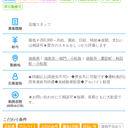
即日勤務可
店舗スタッフ
募集職種
最低￥250,000～月給、週給、日給、時給★金額、支払い
は相談可★貴方のスキルをしっかり評価します
給与
徳島県
/
徳島市・鳴門・小松島
/
徳島市・鷹匠町・秋田
町・小松島
勤務地
◆18歳以上(高校生不可)～◆男女共に可能です◆運転免許証
所有者給与待遇◆未経験者歓迎◆アルバイト歓迎
応募資格
★お問い合わせにて相談可★短期、長期ともに大歓迎で
勤務形態
す。
(時間/休日等)
こだわり条件
正社員
アルバイト
土日のみ可
週休2日制
日払い可
資格手当あり