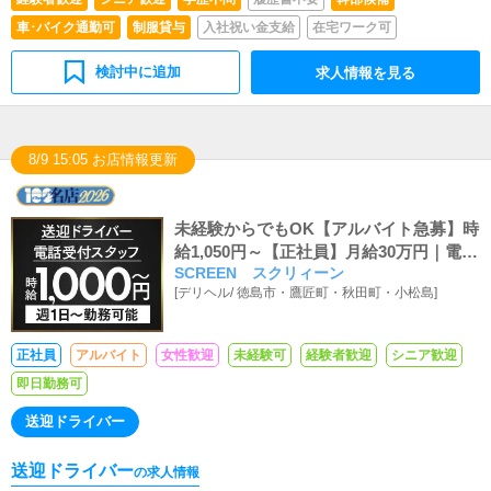
車･バイク通勤可
制服貸与
入社祝い金支給
在宅ワーク可
検討中に追加
求人情報を見る
8/9 15:05 お店情報更新
未経験からでもOK【アルバイト急募】時
給1,050円～【正社員】月給30万円｜電話
SCREEN スクリィーン
受付・HP更新・キャスト送迎募集中
[
デリヘル
/
徳島市・鷹匠町・秋田町・小松島
]
正社員
アルバイト
女性歓迎
未経験可
経験者歓迎
シニア歓迎
即日勤務可
送迎ドライバー
送迎ドライバー
の求人情報