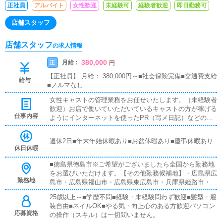
正社員
アルバイト
女性歓迎
未経験可
経験者歓迎
即日勤務可
店舗スタッフ
店舗スタッフ
の求人情報
380,000
月給 :
正
円
【正社員】 月給： 380,000円～■社会保険完備■交通費支給
給与
■ノルマなし
女性キャストの管理業務をお任せいたします。（未経験者
歓迎）お店で働いていただいているキャストの方が稼げる
仕事内容
ようにインターネットを使ったPR（写メ日記）などの使
い方などのアドバイスを行っていただきます同業他店のよ
うな電話対応、難しいパソコン業務などは店舗運営スタッ
週休2日■年末年始休暇あり■お盆休暇あり■慶弔休暇あり
フは致しません。
休日休暇
■徳島県徳島市※ご希望がございましたら全国から勤務地
をお選びいただけます。【その他勤務候補地】・広島県広
勤務地
島市・広島県福山市・広島県東広島市・兵庫県姫路市・兵
庫県明石市・岡山県岡山市・香川県高松市・香川県善通寺
25歳以上～■学歴不問■経験・未経験問わず歓迎■髪型・服
市・山口県周南市・東京都台東区鶯谷・神奈川県厚木市本
装自由■ネイルOK■やる気・向上心のある方歓迎パソコン
厚木・福岡県福岡市小倉北区・埼玉県川口市西川口※特に
応募資格
の操作（スキル）は一切問いません。
『どこでも大丈夫』な方は優遇いたします。