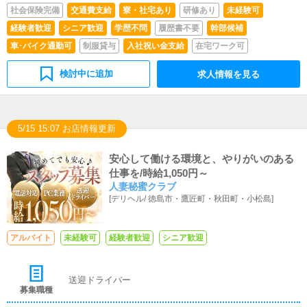
社会保険完備
交通費支給
寮・社宅あり
研修あり
未経験可
経験者歓迎
シニア歓迎
学歴不問
履歴書不要
幹部候補
車･バイク通勤可
制服貸与
入社祝い金支給
在宅ワーク可
検討中に追加
求人情報を見る
5/15 15:07 お店情報更新
安心して働ける環境と、やりがいのある
仕事を/時給1,050円～
人妻秘蜜クラブ
[
デリヘル
/
徳島市・鷹匠町・秋田町・小松島
]
アルバイト
未経験可
経験者歓迎
シニア歓迎
送迎ドライバー
募集職種