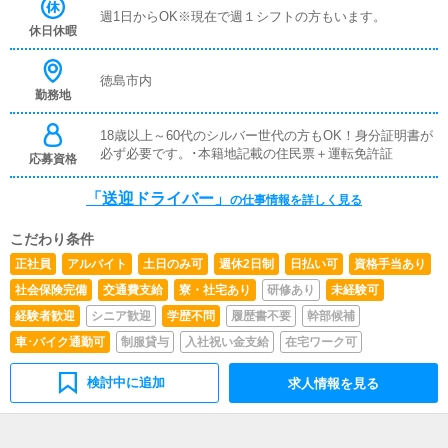
週1日からOK※現在で週１シフトの方もいます。
休日休暇
徳島市内
勤務地
18歳以上～60代のシルバー世代の方もOK！身分証明書が
必ず必要です。･本籍地記載の住民票＋運転免許証
応募資格
「送迎ドライバー」
の仕事情報を詳しく見る
こだわり条件
正社員
アルバイト
土日のみ可
週休2日制
日払い可
資格手当あり
社会保険完備
交通費支給
寮・社宅あり
研修あり
未経験可
経験者歓迎
シニア歓迎
学歴不問
履歴書不要
幹部候補
車･バイク通勤可
制服貸与
入社祝い金支給
在宅ワーク可
検討中に追加
求人情報を見る