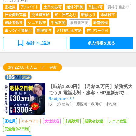
正社員
アルバイト
土日のみ可
週休2日制
日払い可
資格手当あり
社会保険完備
交通費支給
寮・社宅あり
研修あり
未経験可
経験者歓迎
シニア歓迎
学歴不問
履歴書不要
幹部候補
車･バイク通勤可
制服貸与
入社祝い金支給
在宅ワーク可
検討中に追加
求人情報を見る
8/9 22:00 求人ムービー更新
【時給1,300円】【月給30万円】業務拡大
につき 電話応対・接客・HP更新ができ
Ravijour～♡
るスーパーアルバイトスタッフ・正社員
[
ソープ
/
徳島市・鷹匠町・秋田町・小松島
]
募集
正社員
アルバイト
女性歓迎
未経験可
経験者歓迎
シニア歓迎
完全週休2日制