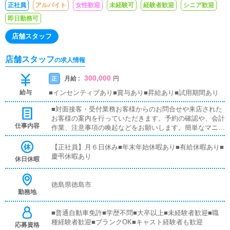
正社員
アルバイト
女性歓迎
未経験可
経験者歓迎
シニア歓迎
即日勤務可
店舗スタッフ
店舗スタッフ
の求人情報
300,000
月給 :
正
円
給与
■インセンティブあり■賞与あり■昇給あり■試用期間あり
■対面接客・受付業務お客様からのお問合せや来店された
お客様の案内を行っていただきます。予約の確認や、会計
仕事内容
作業、注意事項の喚起などをお願いします。簡単なマニュ
アルや、先輩スタッフに付いて業務内容を見ながら徐々に
覚えていただきますので、未経験の方でも安心して働けま
【正社員】月６日休み■年末年始休暇あり■有給休暇あり■
す。■PC更新業務ヘブンネットなど、ポータルサイト等の
慶弔休暇あり
休日休暇
店舗情報更新作業を行っていただきます。キャストの出勤
情報やイベント、求人ブログの作成となります。基本的に
はボタンを押すだけや、ブログの更新時に簡単に文字が入
徳島県徳島市
勤務地
力出来れば問題ありません。PCが苦手な人でも簡単にで
きます。■清掃・備品管理お客様やキャストの方に快適に
お過ごしいただくため、店内の清掃や備品の管理・補充を
■普通自動車免許■学歴不問■大卒以上■未経験者歓迎■職
行っていただきます。
種経験者歓迎■ブランクOK■キャスト経験者も歓迎
応募資格