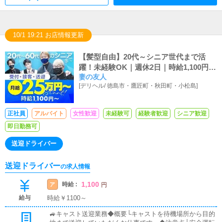
10/1 19:21 お店情報更新
【髪型自由】20代～シニア世代まで活
躍！未経験OK｜週休2日｜時給1,100円
妻の友人
～、月給25万円～
[
デリヘル
/
徳島市・鷹匠町・秋田町・小松島
]
正社員
アルバイト
女性歓迎
未経験可
経験者歓迎
シニア歓迎
即日勤務可
送迎ドライバー
送迎ドライバー
の求人情報
1,100
時給 :
ア
円
給与
時給￥1100～
🚙キャスト送迎業務◆概要└キャストを待機場所から目的