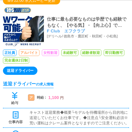
8/9 22:00 求人ムービー更新
仕事に最も必要なものは学歴でも経験で
もなく、【やる気】・【向上心】で
F Club エフクラブ
す！！充実した人生を勝ち取ってみませ
[
デリヘル
/
徳島市・鷹匠町・秋田町・小松島
]
んか？
正社員
アルバイト
女性歓迎
未経験可
経験者歓迎
即日勤務可
完全週休2日制
送迎ドライバー
送迎ドライバー
の求人情報
1,100
時給 :
ア
円
給与
キャスト送迎業務◆概要└モデルを待機場所から目的地に
送迎していただくお仕事です。◆注意点└安全運転必須※
仕事内容
荒い運転はクレーム案件となりますのでご注意ください。