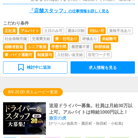
い方などのアドバイスを行っていただきます。■PC更新業
の接客経験がある方は特に大歓迎です。・また、ヘブンネ
務ヘブンネットなど、ポータルサイト等の店舗情報更新作
「店舗スタッフ」
ットなどの風俗ポータルサイトの更新をしたことがある方
の仕事情報を詳しく見る
業を行っていただきます。キャストの出勤情報やイベン
も採用強化しております。
ト、求人ブログの作成となります。基本的にはボタンを押
すだけや、ブログの更新時に簡単に文字が入力出来れば問
こだわり条件
題ありません。PCが苦手な人でも簡単にできます。■清
正社員
アルバイト
土日のみ可
週休2日制
日払い可
資格手当あり
掃・備品管理お客様やキャストの方に快適にお過ごしいた
社会保険完備
交通費支給
寮・社宅あり
研修あり
未経験可
だくため、店内の清掃や備品の管理・補充を行っていただ
きます。
経験者歓迎
シニア歓迎
学歴不問
履歴書不要
幹部候補
車･バイク通勤可
制服貸与
入社祝い金支給
在宅ワーク可
検討中に追加
求人情報を見る
8/9 20:00 求人ムービー更新
送迎ドライバー募集。社員は月給30万以
上可。アルバイトは時給1000円以上！
激安の虎
[
デリヘル
/
徳島市・鷹匠町・秋田町・小松島
]