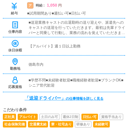
1,050
時給 :
ア
円
給与
■試用期間あり■週払い可■日払い可
■送迎業務キャストの出退勤時の送り迎えや、派遣先への
キャストの送迎を行っていただきます。最初は先輩ドライ
仕事内容
バーと同乗して行動し、業務の流れを覚えていただきます
ので、未経験の方でも安心して働けます。お客様と対面で
接客をお願いすることはありません。ガソリン代・高速代
【アルバイト】週１日以上勤務
は支給します。■清掃業務送迎業務の空き時間に、事務所
休日休暇
や待機室の清掃を行っていただきます。キャストの送迎に
使うお車の清掃もお願いします。
徳島市内
勤務地
■学歴不問■未経験者歓迎■職種経験者歓迎■ブランクOK■
シニア世代歓迎
応募資格
「送迎ドライバー」
の仕事情報を詳しく見る
こだわり条件
正社員
アルバイト
土日のみ可
週休2日制
日払い可
資格手当あり
社会保険完備
交通費支給
寮・社宅あり
研修あり
未経験可