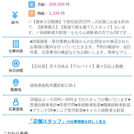
250,000
月給 :
正
円
1,100
時給 :
ア
円
✅【週休２日勤務】で初任給25万円～入社後にお金を貯め
給与
て、【新車購入】【新築で家を建てたスタッフ】もいま
す。✅未経験者大歓迎！もちろん経験者の方でもOKです。
✅有給休暇制度あり！家庭がある方や、プライベート重視
■対面接客・受付業務お客様からのお問合せや来店された
の方も安心の就業制度です《店舗スタッフ》(未経験者様大
お客様の案内を行っていただきます。予約の確認や、会計
歓迎)[社]：月給25万円～(経験は考慮他未経験者は３ヶ月の
仕事内容
作業、注意事項の喚起などをお願いします。簡単なマニュ
試用期間あり)[ア]：時給1,100円～（試用期間あり）■試用
アルや、先輩スタッフに付いて業務内容を見ながら徐々に
期間あり■昇給あり■週払い可■日払い可
覚えていただきますので、未経験の方でも安心して働けま
【正社員】月５日休み【アルバイト】週４日以上勤務
す。■PC更新業務ヘブンネットなど、ポータルサイト等の
休日休暇
店舗情報更新作業を行っていただきます。キャストの出勤
情報やイベント、求人ブログの作成となります。基本的に
はボタンを押すだけや、ブログの更新時に簡単に文字が入
徳島県徳島市鷹匠町1-26-1
勤務地
力出来れば問題ありません。PCが苦手な人でも簡単にで
きます。■清掃・備品管理お客様やキャストの方に快適に
18歳以上～※20代～60代までのスタッフが働いています■
お過ごしいただくため、店内の清掃や備品の管理・補充を
普通自動車免許■学歴不問■未経験者歓迎■職種経験者歓迎
行っていただきます。
応募資格
■ブランクOK■シニア世代歓迎■キャスト経験者も歓迎
「店舗スタッフ」
の仕事情報を詳しく見る
こだわり条件