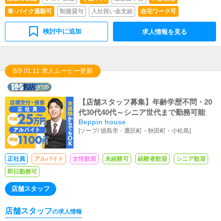
車･バイク通勤可
制服貸与
入社祝い金支給
在宅ワーク可
検討中に追加
求人情報を見る
8/9 01:11 求人ムービー更新
【店舗スタッフ募集】年齢学歴不問・20
代30代40代～シニア世代まで勤務可能
Beppin house
[
ソープ
/
徳島市・鷹匠町・秋田町・小松島
]
正社員
アルバイト
女性歓迎
未経験可
経験者歓迎
シニア歓迎
即日勤務可
店舗スタッフ
店舗スタッフ
の求人情報