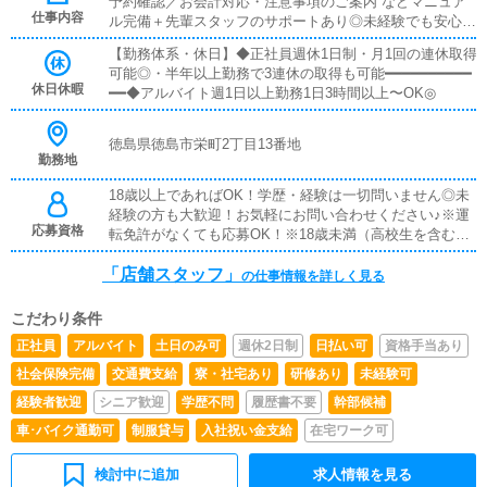
予約確認／お会計対応・注意事項のご案内 などマニュア
タートできます■日払いOK・急な出費にも対応可能・働い
仕事内容
ル完備＋先輩スタッフのサポートあり◎未経験でも安心し
た分をその日に受け取りOK◎■給与手渡し・振込待ちなし
てスタートできます！━━━━━━━━━━━━■キャスト管理・キ
で安心・希望に応じて手渡し対応可能■社員寮完備・即入
【勤務体系・休日】◆正社員週休1日制・月1回の連休取得
ャストさんのサポート業務・写メ日記などのPR方法アド
居OKの個室寮あり・新生活のスタートもサポートします
可能◎・半年以上勤務で3連休の取得も可能━━━━━━━━━━
バイス「どうすれば稼げるか」を一緒に考えるお仕事です
休日休暇
━━◆アルバイト週1日以上勤務1日3時間以上〜OK◎
◎━━━━━━━━━━━━■PC更新業務・ヘブンネット等の情報
更新・出勤情報／イベント更新・求人ブログ作成など基本
は簡単な入力作業なので、PCが苦手でも問題ありません
徳島県徳島市栄町2丁目13番地
◎━━━━━━━━━━━━■清掃・備品管理・店内清掃・備品補
勤務地
充・管理快適に過ごせる環境づくりをお願いします♪
18歳以上であればOK！学歴・経験は一切問いません◎未
経験の方も大歓迎！お気軽にお問い合わせください♪※運
応募資格
転免許がなくても応募OK！※18歳未満（高校生を含む）
のご応募はお断りしております。
「店舗スタッフ」
の仕事情報を詳しく見る
こだわり条件
正社員
アルバイト
土日のみ可
週休2日制
日払い可
資格手当あり
社会保険完備
交通費支給
寮・社宅あり
研修あり
未経験可
経験者歓迎
シニア歓迎
学歴不問
履歴書不要
幹部候補
車･バイク通勤可
制服貸与
入社祝い金支給
在宅ワーク可
検討中に追加
求人情報を見る