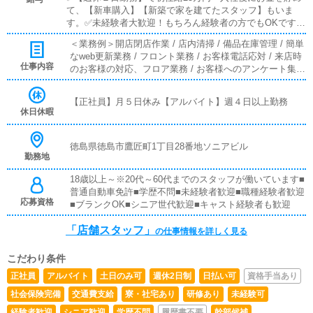
て、【新車購入】【新築で家を建てたスタッフ】もいま
す。✅未経験者大歓迎！もちろん経験者の方でもOKです。
✅有給休暇制度あり！家庭がある方や、プライベート重視
＜業務例＞開店閉店作業 / 店内清掃 / 備品在庫管理 / 簡単
の方も安心の就業制度です《店舗スタッフ》(未経験者様大
なweb更新業務 / フロント業務 / お客様電話応対 / 来店時
歓迎)[社]：月給25万円～(経験は考慮他未経験者は３ヶ月の
仕事内容
のお客様の対応、フロア業務 / お客様へのアンケート集計
試用期間あり)[ア]：時給1,100円～（試用期間あり）■試用
/フロントやホールでの接客業務や受付業務。清掃業務等
期間あり■昇給あり■週払い可■日払い可
が主なお仕事となります。また運営に関わる簡単なPC作
【正社員】月５日休み【アルバイト】週４日以上勤務
業などもありますが、未経験からでもスムーズに操作可能
休日休暇
なのでご安心ください。■対面接客・受付業務お客様から
のお問合せや来店されたお客様の案内を行っていただきま
す。予約の確認や、会計作業、注意事項の喚起などをお願
徳島県徳島市鷹匠町1丁目28番地ソニアビル
勤務地
いします。簡単なマニュアルや、先輩スタッフに付いて業
務内容を見ながら徐々に覚えていただきますので、未経験
18歳以上～※20代～60代までのスタッフが働いています■
の方でも安心して働けます。■PC更新業務ヘブンネットな
普通自動車免許■学歴不問■未経験者歓迎■職種経験者歓迎
ど、ポータルサイト等の店舗情報更新作業を行っていただ
応募資格
■ブランクOK■シニア世代歓迎■キャスト経験者も歓迎
きます。キャストの出勤情報やイベント、求人ブログの作
成となります。基本的にはボタンを押すだけや、ブログの
「店舗スタッフ」
の仕事情報を詳しく見る
更新時に簡単に文字が入力出来れば問題ありません。PC
が苦手な人でも簡単にできます。■清掃・備品管理お客様
やキャストの方に快適にお過ごしいただくため、店内の清
こだわり条件
掃や備品の管理・補充を行っていただきます。
正社員
アルバイト
土日のみ可
週休2日制
日払い可
資格手当あり
社会保険完備
交通費支給
寮・社宅あり
研修あり
未経験可
経験者歓迎
シニア歓迎
学歴不問
履歴書不要
幹部候補