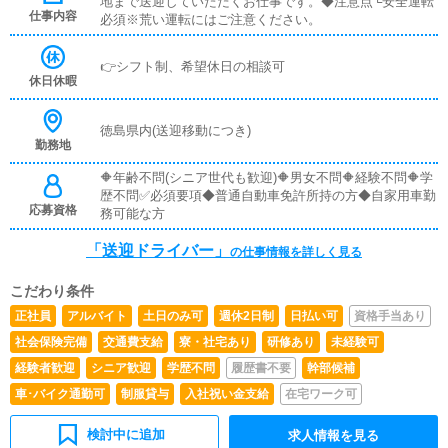
地まで送迎していただくお仕事です。◆注意点└安全運転
仕事内容
必須※荒い運転にはご注意ください。
👉シフト制、希望休日の相談可
休日休暇
徳島県内(送迎移動につき)
勤務地
🔶年齢不問(シニア世代も歓迎)🔶男女不問🔶経験不問🔶学
歴不問✅必須要項◆普通自動車免許所持の方◆自家用車勤
応募資格
務可能な方
「送迎ドライバー」
の仕事情報を詳しく見る
こだわり条件
正社員
アルバイト
土日のみ可
週休2日制
日払い可
資格手当あり
社会保険完備
交通費支給
寮・社宅あり
研修あり
未経験可
経験者歓迎
シニア歓迎
学歴不問
履歴書不要
幹部候補
車･バイク通勤可
制服貸与
入社祝い金支給
在宅ワーク可
検討中に追加
求人情報を見る