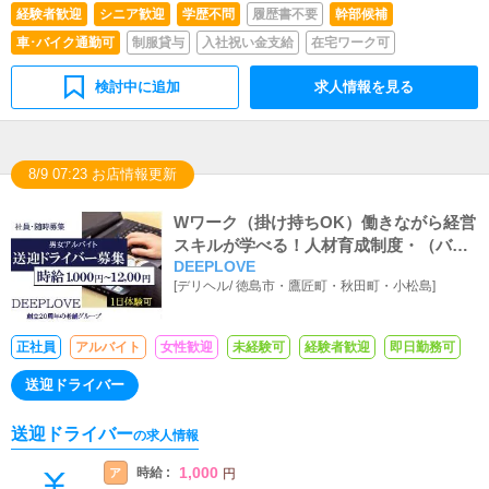
経験者歓迎
シニア歓迎
学歴不問
履歴書不要
幹部候補
車･バイク通勤可
制服貸与
入社祝い金支給
在宅ワーク可
検討中に追加
求人情報を見る
8/9 07:23 お店情報更新
Wワーク（掛け持ちOK）働きながら経営
スキルが学べる！人材育成制度・（バイ
DEEPLOVE
ト体験入店あり）
[
デリヘル
/
徳島市・鷹匠町・秋田町・小松島
]
正社員
アルバイト
女性歓迎
未経験可
経験者歓迎
即日勤務可
送迎ドライバー
送迎ドライバー
の求人情報
1,000
時給 :
ア
円