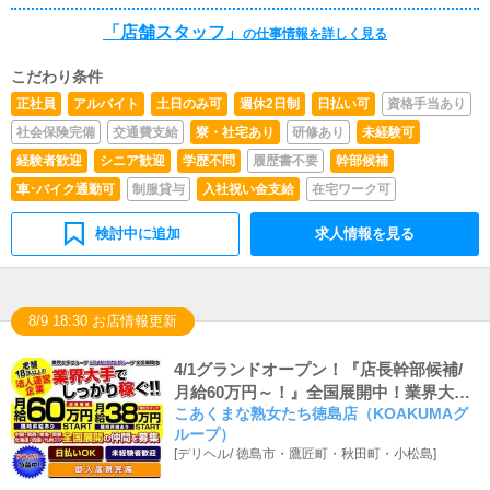
「店舗スタッフ」
の仕事情報を詳しく見る
こだわり条件
正社員
アルバイト
土日のみ可
週休2日制
日払い可
資格手当あり
社会保険完備
交通費支給
寮・社宅あり
研修あり
未経験可
経験者歓迎
シニア歓迎
学歴不問
履歴書不要
幹部候補
車･バイク通勤可
制服貸与
入社祝い金支給
在宅ワーク可
検討中に追加
求人情報を見る
8/9 18:30 お店情報更新
4/1グランドオープン！『店長幹部候補/
月給60万円～！』全国展開中！業界大
こあくまな熟女たち徳島店（KOAKUMAグ
手！全額日払い可＆即入居可能な社員寮
ループ）
あり
[
デリヘル
/
徳島市・鷹匠町・秋田町・小松島
]