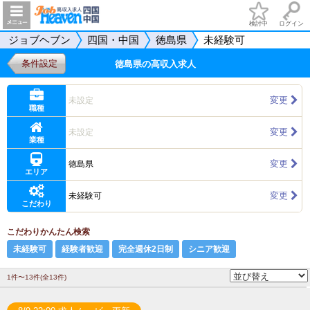
検討中
ログイン
ジョブヘブン
四国・中国
徳島県
未経験可
条件設定
徳島県の高収入求人
変更
未設定
職種
変更
未設定
業種
変更
徳島県
エリア
変更
未経験可
こだわり
こだわりかんたん検索
未経験可
経験者歓迎
完全週休2日制
シニア歓迎
1件〜13件(全13件)