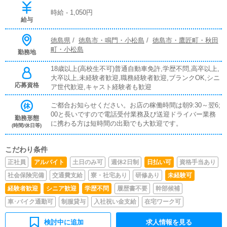
時給 - 1,050円
給与
徳島県
/
徳島市・鳴門・小松島
/
徳島市・鷹匠町・秋田
町・小松島
勤務地
18歳以上(高校生不可)普通自動車免許,学歴不問,高卒以上,
大卒以上,未経験者歓迎,職務経験者歓迎,ブランクOK,シニ
応募資格
ア世代歓迎,キャスト経験者も歓迎
ご都合お知らせください。お店の稼働時間は朝9:30～翌6;
00と長いですので電話受付業務及び送迎ドライバー業務
勤務形態
に携わる方は短時間の出勤でも大歓迎です。
(時間/休日等)
こだわり条件
正社員
アルバイト
土日のみ可
週休2日制
日払い可
資格手当あり
社会保険完備
交通費支給
寮・社宅あり
研修あり
未経験可
経験者歓迎
シニア歓迎
学歴不問
履歴書不要
幹部候補
車･バイク通勤可
制服貸与
入社祝い金支給
在宅ワーク可
検討中に追加
求人情報を見る