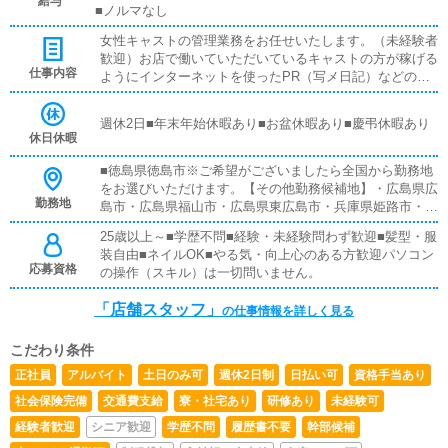
給与
■ノルマなし
女性キャストの管理業務をお任せいたします。（未経験者
歓迎）お店で働いていただいているキャストの方が稼げる
仕事内容
ようにインターネットを使ったPR（写メ日記）などの使
い方などのアドバイスを行っていただきます同業他店のよ
うな電話対応、難しいパソコン業務などは店舗運営スタッ
週休2日■年末年始休暇あり■お盆休暇あり■慶弔休暇あり
フは致しません。
休日休暇
■徳島県徳島市※ご希望がございましたら全国から勤務地
をお選びいただけます。【その他勤務候補地】・広島県広
勤務地
島市・広島県福山市・広島県東広島市・兵庫県姫路市・兵
庫県明石市・岡山県岡山市・香川県高松市・香川県善通寺
25歳以上～■学歴不問■経験・未経験問わず歓迎■髪型・服
市・山口県周南市・東京都台東区鶯谷・神奈川県厚木市本
装自由■ネイルOK■やる気・向上心のある方歓迎パソコン
厚木・福岡県福岡市小倉北区・埼玉県川口市西川口※特に
応募資格
の操作（スキル）は一切問いません。
『どこでも大丈夫』な方は優遇いたします。
「店舗スタッフ」
の仕事情報を詳しく見る
こだわり条件
正社員
アルバイト
土日のみ可
週休2日制
日払い可
資格手当あり
社会保険完備
交通費支給
寮・社宅あり
研修あり
未経験可
経験者歓迎
シニア歓迎
学歴不問
履歴書不要
幹部候補