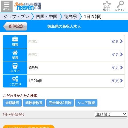
検討中
ログイン
ジョブヘブン
四国・中国
徳島県
1日2時間
条件設定
徳島県の高収入求人
変更
未設定
職種
変更
未設定
業種
変更
徳島県
エリア
変更
1日2時間
こだわり
こだわりかんたん検索
未経験可
経験者歓迎
完全週休2日制
シニア歓迎
1件〜4件(全4件)