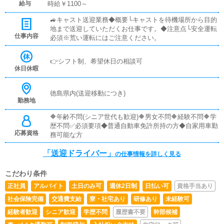
給与
時給￥1100～
🚙キャスト送迎業務◆概要└キャストを待機場所から目的
地まで送迎していただくお仕事です。◆注意点└安全運転
仕事内容
必須※荒い運転にはご注意ください。
👉シフト制、希望休日の相談可
休日休暇
徳島県内(送迎移動につき)
勤務地
🔶年齢不問(シニア世代も歓迎)🔶男女不問🔶経験不問🔶学
歴不問✅必須要項◆普通自動車免許所持の方◆自家用車勤
応募資格
務可能な方
「送迎ドライバー」
の仕事情報を詳しく見る
こだわり条件
正社員
アルバイト
土日のみ可
週休2日制
日払い可
資格手当あり
社会保険完備
交通費支給
寮・社宅あり
研修あり
未経験可
経験者歓迎
シニア歓迎
学歴不問
履歴書不要
幹部候補