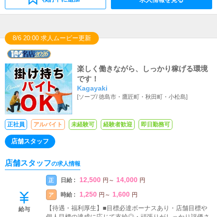
8/6 20:00 求人ムービー更新
楽しく働きながら、しっかり稼げる環境
です！
Kagayaki
[
ソープ
/
徳島市・鷹匠町・秋田町・小松島
]
正社員
アルバイト
未経験可
経験者歓迎
即日勤務可
店舗スタッフ
店舗スタッフ
の求人情報
12,500
14,000
日給 :
正
円
～
円
1,250
1,600
時給 :
ア
円
～
円
【待遇・福利厚生】■目標必達ボーナスあり・店舗目標や
給与
個人目標の達成に応じて支給◎・頑張りがしっかり評価さ