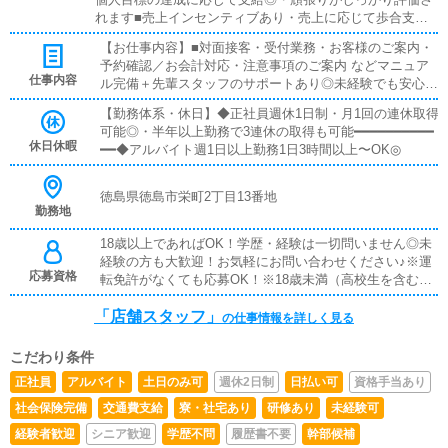
れます■売上インセンティブあり・売上に応じて歩合支
給・成果がダイレクトに収入へ反映されます■試用期間あ
【お仕事内容】■対面接客・受付業務・お客様のご案内・
り・入社後は研修・試用期間あり・未経験でも安心してス
予約確認／お会計対応・注意事項のご案内 などマニュア
タートできます■日払いOK・急な出費にも対応可能・働い
仕事内容
ル完備＋先輩スタッフのサポートあり◎未経験でも安心し
た分をその日に受け取りOK◎■給与手渡し・振込待ちなし
てスタートできます！━━━━━━━━━━━━■キャスト管理・キ
で安心・希望に応じて手渡し対応可能■社員寮完備・即入
【勤務体系・休日】◆正社員週休1日制・月1回の連休取得
ャストさんのサポート業務・写メ日記などのPR方法アド
居OKの個室寮あり・新生活のスタートもサポートします
可能◎・半年以上勤務で3連休の取得も可能━━━━━━━━━━
バイス「どうすれば稼げるか」を一緒に考えるお仕事です
休日休暇
━━◆アルバイト週1日以上勤務1日3時間以上〜OK◎
◎━━━━━━━━━━━━■PC更新業務・ヘブンネット等の情報
更新・出勤情報／イベント更新・求人ブログ作成など基本
は簡単な入力作業なので、PCが苦手でも問題ありません
徳島県徳島市栄町2丁目13番地
◎━━━━━━━━━━━━■清掃・備品管理・店内清掃・備品補
勤務地
充・管理快適に過ごせる環境づくりをお願いします♪
18歳以上であればOK！学歴・経験は一切問いません◎未
経験の方も大歓迎！お気軽にお問い合わせください♪※運
応募資格
転免許がなくても応募OK！※18歳未満（高校生を含む）
のご応募はお断りしております。
「店舗スタッフ」
の仕事情報を詳しく見る
こだわり条件
正社員
アルバイト
土日のみ可
週休2日制
日払い可
資格手当あり
社会保険完備
交通費支給
寮・社宅あり
研修あり
未経験可
経験者歓迎
シニア歓迎
学歴不問
履歴書不要
幹部候補