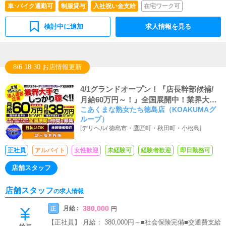
車･バイク通勤可
制服貸与
入社祝い金支給
在宅ワーク可
検討中に追加
求人情報を見る
8/6 18:30 お店情報更新
4/1グランドオープン！『店長幹部候補/
月給60万円～！』全国展開中！業界大
こあくまな熟女たち徳島店（KOAKUMAグ
手！全額日払い可＆即入居可能な社員寮
ループ）
あり
[
デリヘル
/
徳島市・鷹匠町・秋田町・小松島
]
正社員
アルバイト
女性歓迎
未経験可
経験者歓迎
即日勤務可
店舗スタッフ
店舗スタッフ
の求人情報
380,000
月給 :
正
円
【正社員】 月給： 380,000円～■社会保険完備■交通費支給