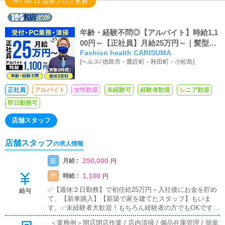
8/7 00:11 店長ブログ更新
年齢・経験不問◎【アルバイト】時給1,1
00円～【正社員】月給25万円～｜髪型自
Fashion health CARISUMA
由
[
ヘルス
/
徳島市・鷹匠町・秋田町・小松島
]
正社員
アルバイト
女性歓迎
未経験可
経験者歓迎
シニア歓迎
即日勤務可
店舗スタッフ
店舗スタッフ
の求人情報
250,000
月給 :
正
円
1,100
時給 :
ア
円
✅【週休２日勤務】で初任給25万円～入社後にお金を貯め
給与
て、【新車購入】【新築で家を建てたスタッフ】もいま
す。✅未経験者大歓迎！もちろん経験者の方でもOKです。
✅有給休暇制度あり！家庭がある方や、プライベート重視
＜業務例＞開店閉店作業 / 店内清掃 / 備品在庫管理 / 簡単