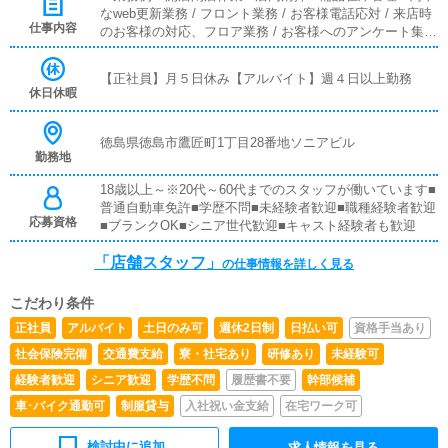
の方も安心の就業制度です《店舗スタッフ》(未経験者様大
なweb更新業務 / フロント業務 / お客様電話応対 / 来店時
歓迎)[社]：月給25万円～(経験は考慮他未経験者は３ヶ月の
仕事内容
のお客様の対応、フロア業務 / お客様へのアンケート集計
試用期間あり)[ア]：時給1,100円～（試用期間あり）■試用
/フロントやホールでの接客業務や受付業務。清掃業務等
期間あり■昇給あり■週払い可■日払い可
が主なお仕事となります。また運営に関わる簡単なPC作
【正社員】月５日休み【アルバイト】週４日以上勤務
業などもありますが、未経験からでもスムーズに操作可能
休日休暇
なのでご安心ください。■対面接客・受付業務お客様から
のお問合せや来店されたお客様の案内を行っていただきま
す。予約の確認や、会計作業、注意事項の喚起などをお願
徳島県徳島市鷹匠町1丁目28番地ソニアビル
勤務地
いします。簡単なマニュアルや、先輩スタッフに付いて業
務内容を見ながら徐々に覚えていただきますので、未経験
18歳以上～※20代～60代までのスタッフが働いています■
の方でも安心して働けます。■PC更新業務ヘブンネットな
普通自動車免許■学歴不問■未経験者歓迎■職種経験者歓迎
ど、ポータルサイト等の店舗情報更新作業を行っていただ
応募資格
■ブランクOK■シニア世代歓迎■キャスト経験者も歓迎
きます。キャストの出勤情報やイベント、求人ブログの作
成となります。基本的にはボタンを押すだけや、ブログの
「店舗スタッフ」
の仕事情報を詳しく見る
更新時に簡単に文字が入力出来れば問題ありません。PC
が苦手な人でも簡単にできます。■清掃・備品管理お客様
やキャストの方に快適にお過ごしいただくため、店内の清
こだわり条件
掃や備品の管理・補充を行っていただきます。
正社員
アルバイト
土日のみ可
週休2日制
日払い可
資格手当あり
社会保険完備
交通費支給
寮・社宅あり
研修あり
未経験可
経験者歓迎
シニア歓迎
学歴不問
履歴書不要
幹部候補
車･バイク通勤可
制服貸与
入社祝い金支給
在宅ワーク可
検討中に追加
求人情報を見る