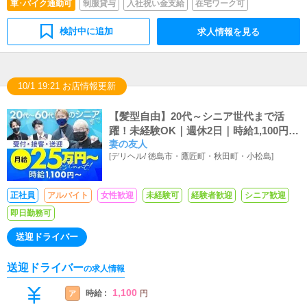
車･バイク通勤可
制服貸与
入社祝い金支給
在宅ワーク可
検討中に追加
求人情報を見る
10/1 19:21 お店情報更新
【髪型自由】20代～シニア世代まで活
躍！未経験OK｜週休2日｜時給1,100円
妻の友人
～、月給25万円～
[
デリヘル
/
徳島市・鷹匠町・秋田町・小松島
]
正社員
アルバイト
女性歓迎
未経験可
経験者歓迎
シニア歓迎
即日勤務可
送迎ドライバー
送迎ドライバー
の求人情報
1,100
時給 :
ア
円