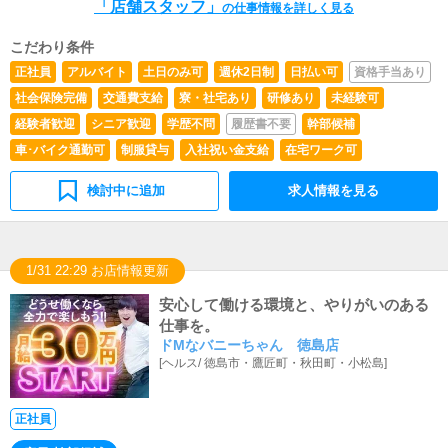
「店舗スタッフ」
の仕事情報を詳しく見る
こだわり条件
正社員
アルバイト
土日のみ可
週休2日制
日払い可
資格手当あり
社会保険完備
交通費支給
寮・社宅あり
研修あり
未経験可
経験者歓迎
シニア歓迎
学歴不問
履歴書不要
幹部候補
車･バイク通勤可
制服貸与
入社祝い金支給
在宅ワーク可
検討中に追加
求人情報を見る
1/31 22:29 お店情報更新
安心して働ける環境と、やりがいのある
仕事を。
ドMなバニーちゃん 徳島店
[
ヘルス
/
徳島市・鷹匠町・秋田町・小松島
]
正社員