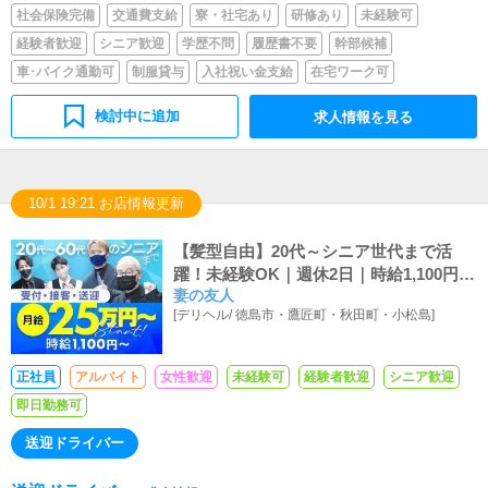
社会保険完備
交通費支給
寮・社宅あり
研修あり
未経験可
経験者歓迎
シニア歓迎
学歴不問
履歴書不要
幹部候補
車･バイク通勤可
制服貸与
入社祝い金支給
在宅ワーク可
検討中に追加
求人情報を見る
10/1 19:21 お店情報更新
【髪型自由】20代～シニア世代まで活
躍！未経験OK｜週休2日｜時給1,100円
妻の友人
～、月給25万円～
[
デリヘル
/
徳島市・鷹匠町・秋田町・小松島
]
正社員
アルバイト
女性歓迎
未経験可
経験者歓迎
シニア歓迎
即日勤務可
送迎ドライバー