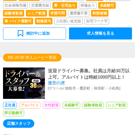
掃・備品管理お客様やキャストの方に快適にお過ごしいた
社会保険完備
交通費支給
寮・社宅あり
研修あり
未経験可
だくため、店内の清掃や備品の管理・補充を行っていただ
きます。
経験者歓迎
シニア歓迎
学歴不問
履歴書不要
幹部候補
車･バイク通勤可
制服貸与
入社祝い金支給
在宅ワーク可
検討中に追加
求人情報を見る
8/6 20:00 求人ムービー更新
送迎ドライバー募集。社員は月給30万以
上可。アルバイトは時給1000円以上！
激安の虎
[
デリヘル
/
徳島市・鷹匠町・秋田町・小松島
]
正社員
アルバイト
女性歓迎
未経験可
経験者歓迎
シニア歓迎
即日勤務可
店舗スタッフ