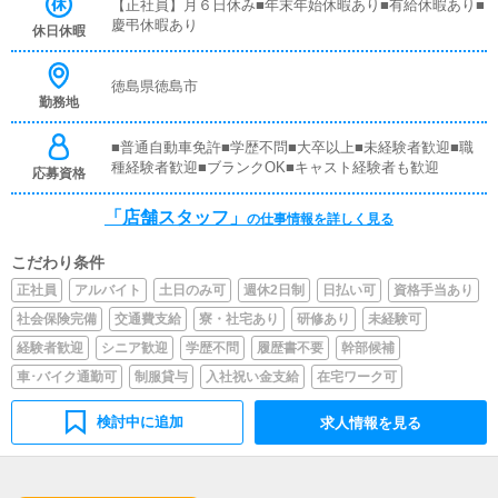
覚えていただきますので、未経験の方でも安心して働けま
【正社員】月６日休み■年末年始休暇あり■有給休暇あり■
す。■PC更新業務ヘブンネットなど、ポータルサイト等の
慶弔休暇あり
休日休暇
店舗情報更新作業を行っていただきます。キャストの出勤
情報やイベント、求人ブログの作成となります。基本的に
はボタンを押すだけや、ブログの更新時に簡単に文字が入
徳島県徳島市
勤務地
力出来れば問題ありません。PCが苦手な人でも簡単にで
きます。■清掃・備品管理お客様やキャストの方に快適に
お過ごしいただくため、店内の清掃や備品の管理・補充を
■普通自動車免許■学歴不問■大卒以上■未経験者歓迎■職
行っていただきます。
種経験者歓迎■ブランクOK■キャスト経験者も歓迎
応募資格
「店舗スタッフ」
の仕事情報を詳しく見る
こだわり条件
正社員
アルバイト
土日のみ可
週休2日制
日払い可
資格手当あり
社会保険完備
交通費支給
寮・社宅あり
研修あり
未経験可
経験者歓迎
シニア歓迎
学歴不問
履歴書不要
幹部候補
車･バイク通勤可
制服貸与
入社祝い金支給
在宅ワーク可
検討中に追加
求人情報を見る