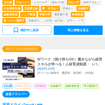
正社員
アルバイト
土日のみ可
週休2日制
日払い可
資格手当あり
社会保険完備
交通費支給
寮・社宅あり
研修あり
未経験可
経験者歓迎
シニア歓迎
学歴不問
履歴書不要
幹部候補
車･バイク通勤可
制服貸与
入社祝い金支給
在宅ワーク可
検討中に追加
求人情報を見る
8/6 07:23 お店情報更新
Wワーク（掛け持ちOK）働きながら経営
スキルが学べる！人材育成制度・（バイ
DEEPLOVE
ト体験入店あり）
[
デリヘル
/
徳島市・鷹匠町・秋田町・小松島
]
正社員
アルバイト
女性歓迎
未経験可
経験者歓迎
即日勤務可
送迎ドライバー
送迎ドライバー