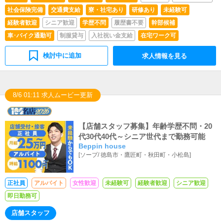
社会保険完備
交通費支給
寮・社宅あり
研修あり
未経験可
経験者歓迎
シニア歓迎
学歴不問
履歴書不要
幹部候補
車･バイク通勤可
制服貸与
入社祝い金支給
在宅ワーク可
検討中に追加
求人情報を見る
8/6 01:11 求人ムービー更新
【店舗スタッフ募集】年齢学歴不問・20
代30代40代～シニア世代まで勤務可能
Beppin house
[
ソープ
/
徳島市・鷹匠町・秋田町・小松島
]
正社員
アルバイト
女性歓迎
未経験可
経験者歓迎
シニア歓迎
即日勤務可
店舗スタッフ