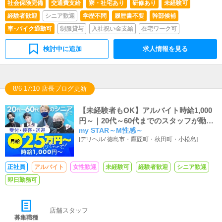
社会保険完備
交通費支給
寮・社宅あり
研修あり
未経験可
経験者歓迎
シニア歓迎
学歴不問
履歴書不要
幹部候補
車･バイク通勤可
制服貸与
入社祝い金支給
在宅ワーク可
検討中に追加
求人情報を見る
8/6 17:10 店長ブログ更新
【未経験者もOK】アルバイト時給1,000
円～｜20代～60代までのスタッフが勤務
my STAR～M性感～
中
[
デリヘル
/
徳島市・鷹匠町・秋田町・小松島
]
正社員
アルバイト
女性歓迎
未経験可
経験者歓迎
シニア歓迎
即日勤務可
店舗スタッフ
募集職種