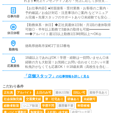
れます■売上インセンティブあり・売上に応じて歩合支
給・成果がダイレクトに収入へ反映されます■試用期間あ
【お仕事内容】■対面接客・受付業務・お客様のご案内・
り・入社後は研修・試用期間あり・未経験でも安心してス
予約確認／お会計対応・注意事項のご案内 などマニュア
タートできます■日払いOK・急な出費にも対応可能・働い
仕事内容
ル完備＋先輩スタッフのサポートあり◎未経験でも安心し
た分をその日に受け取りOK◎■給与手渡し・振込待ちなし
てスタートできます！━━━━━━━━━━━━■キャスト管理・キ
で安心・希望に応じて手渡し対応可能■社員寮完備・即入
【勤務体系・休日】◆正社員週休1日制・月1回の連休取得
ャストさんのサポート業務・写メ日記などのPR方法アド
居OKの個室寮あり・新生活のスタートもサポートします
可能◎・半年以上勤務で3連休の取得も可能━━━━━━━━━━
バイス「どうすれば稼げるか」を一緒に考えるお仕事です
休日休暇
━━◆アルバイト週1日以上勤務1日3時間以上〜OK◎
◎━━━━━━━━━━━━■PC更新業務・ヘブンネット等の情報
更新・出勤情報／イベント更新・求人ブログ作成など基本
は簡単な入力作業なので、PCが苦手でも問題ありません
徳島県徳島市栄町2丁目13番地
◎━━━━━━━━━━━━■清掃・備品管理・店内清掃・備品補
勤務地
充・管理快適に過ごせる環境づくりをお願いします♪
18歳以上であればOK！学歴・経験は一切問いません◎未
経験の方も大歓迎！お気軽にお問い合わせください♪※運
応募資格
転免許がなくても応募OK！※18歳未満（高校生を含む）
のご応募はお断りしております。
「店舗スタッフ」
の仕事情報を詳しく見る
こだわり条件
正社員
アルバイト
土日のみ可
週休2日制
日払い可
資格手当あり
社会保険完備
交通費支給
寮・社宅あり
研修あり
未経験可
経験者歓迎
シニア歓迎
学歴不問
履歴書不要
幹部候補
車･バイク通勤可
制服貸与
入社祝い金支給
在宅ワーク可