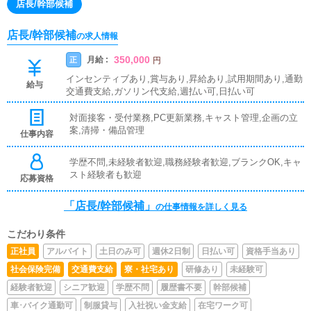
店長/幹部候補
店長/幹部候補
の求人情報
350,000
月給 :
正
円
インセンティブあり,賞与あり,昇給あり,試用期間あり,通勤
給与
交通費支給,ガソリン代支給,週払い可,日払い可
対面接客・受付業務,PC更新業務,キャスト管理,企画の立
案,清掃・備品管理
仕事内容
学歴不問,未経験者歓迎,職務経験者歓迎,ブランクOK,キャ
スト経験者も歓迎
応募資格
「店長/幹部候補」
の仕事情報を詳しく見る
こだわり条件
正社員
アルバイト
土日のみ可
週休2日制
日払い可
資格手当あり
社会保険完備
交通費支給
寮・社宅あり
研修あり
未経験可
経験者歓迎
シニア歓迎
学歴不問
履歴書不要
幹部候補
車･バイク通勤可
制服貸与
入社祝い金支給
在宅ワーク可