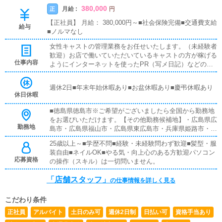
380,000
月給 :
正
円
【正社員】 月給： 380,000円～■社会保険完備■交通費支給
給与
■ノルマなし
女性キャストの管理業務をお任せいたします。（未経験者
歓迎）お店で働いていただいているキャストの方が稼げる
仕事内容
ようにインターネットを使ったPR（写メ日記）などの使
い方などのアドバイスを行っていただきます同業他店のよ
うな電話対応、難しいパソコン業務などは店舗運営スタッ
週休2日■年末年始休暇あり■お盆休暇あり■慶弔休暇あり
フは致しません。
休日休暇
■徳島県徳島市※ご希望がございましたら全国から勤務地
をお選びいただけます。【その他勤務候補地】・広島県広
勤務地
島市・広島県福山市・広島県東広島市・兵庫県姫路市・兵
庫県明石市・岡山県岡山市・香川県高松市・香川県善通寺
25歳以上～■学歴不問■経験・未経験問わず歓迎■髪型・服
市・山口県周南市・東京都台東区鶯谷・神奈川県厚木市本
装自由■ネイルOK■やる気・向上心のある方歓迎パソコン
厚木・福岡県福岡市小倉北区・埼玉県川口市西川口※特に
応募資格
の操作（スキル）は一切問いません。
『どこでも大丈夫』な方は優遇いたします。
「店舗スタッフ」
の仕事情報を詳しく見る
こだわり条件
正社員
アルバイト
土日のみ可
週休2日制
日払い可
資格手当あり