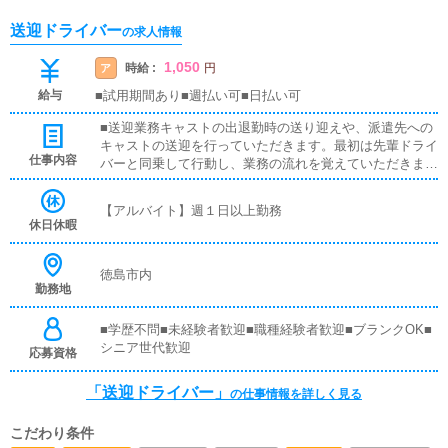
送迎ドライバー
の求人情報
1,050
時給 :
ア
円
給与
■試用期間あり■週払い可■日払い可
■送迎業務キャストの出退勤時の送り迎えや、派遣先への
キャストの送迎を行っていただきます。最初は先輩ドライ
仕事内容
バーと同乗して行動し、業務の流れを覚えていただきます
ので、未経験の方でも安心して働けます。お客様と対面で
接客をお願いすることはありません。ガソリン代・高速代
【アルバイト】週１日以上勤務
は支給します。■清掃業務送迎業務の空き時間に、事務所
休日休暇
や待機室の清掃を行っていただきます。キャストの送迎に
使うお車の清掃もお願いします。
徳島市内
勤務地
■学歴不問■未経験者歓迎■職種経験者歓迎■ブランクOK■
シニア世代歓迎
応募資格
「送迎ドライバー」
の仕事情報を詳しく見る
こだわり条件