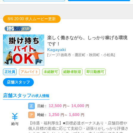
8/6 20:00 求人ムービー更新
楽しく働きながら、しっかり稼げる環境
です！
Kagayaki
[
ソープ
/
徳島市・鷹匠町・秋田町・小松島
]
正社員
アルバイト
未経験可
経験者歓迎
即日勤務可
店舗スタッフ
店舗スタッフ
の求人情報
12,500
14,000
日給 :
正
円
～
円
1,250
1,600
時給 :
ア
円
～
円
【待遇・福利厚生】■目標必達ボーナスあり・店舗目標や
給与
個人目標の達成に応じて支給◎・頑張りがしっかり評価さ