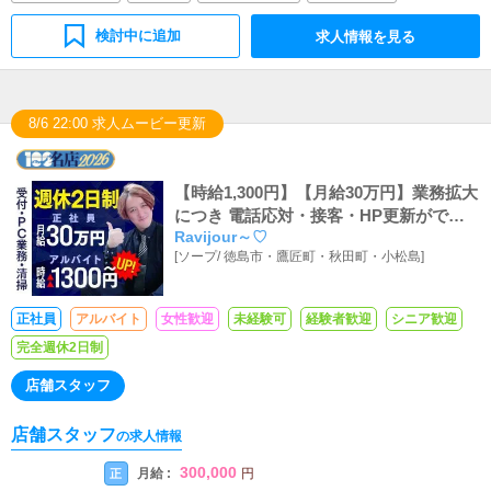
検討中に追加
求人情報を見る
8/6 22:00 求人ムービー更新
【時給1,300円】【月給30万円】業務拡大
につき 電話応対・接客・HP更新ができ
Ravijour～♡
るスーパーアルバイトスタッフ・正社員
[
ソープ
/
徳島市・鷹匠町・秋田町・小松島
]
募集
正社員
アルバイト
女性歓迎
未経験可
経験者歓迎
シニア歓迎
完全週休2日制
店舗スタッフ
店舗スタッフ
の求人情報
300,000
月給 :
正
円