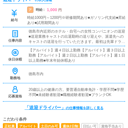
の求人情報
1,000
時給 :
ア
円
時給1000円～1200円※研修期間あり■ガソリン代支給■昇給
給与
あり■試用期間あり
徳島市内近郊のホテル・自宅への女性コンパニオンの送迎
■送迎業務キャストの出退勤時の送り迎えや、派遣先への
仕事内容
キャストの送迎を行っていただきます。最初は先輩ドライ
バーと同乗して行動し、業務の流れを覚えていただきます
【アルバイト】週４日以上勤務【アルバイト】週３日以上
ので、未経験の方でも安心して働けます。お客様と対面で
勤務【アルバイト】週２日以上勤務【アルバイト】週１日
接客をお願いすることはありません。ガソリン代・高速代
休日休暇
以上勤務■年末年始休暇あり
は支給します。■清掃業務送迎業務の空き時間に、事務所
や待機室の清掃を行っていただきます。キャストの送迎に
使うお車の清掃もお願いします。
徳島市内
勤務地
20歳以上の健康の方。要普通自動車免許・学歴不問■学歴
不問■未経験者歓迎■職種経験者歓迎■ブランクOK
応募資格
「送迎ドライバー」
の仕事情報を詳しく見る
こだわり条件
正社員
アルバイト
土日のみ可
週休2日制
日払い可
資格手当あり