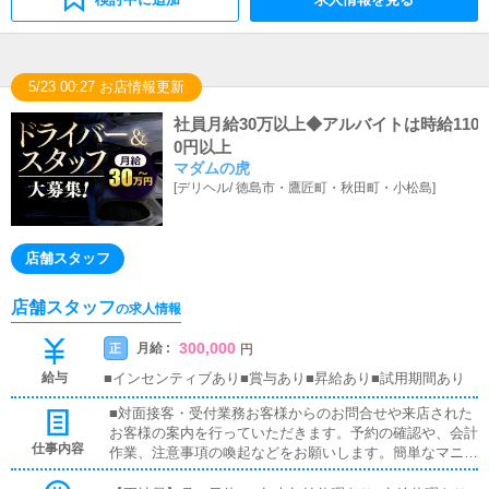
5/23 00:27 お店情報更新
社員月給30万以上◆アルバイトは時給110
0円以上
マダムの虎
[
デリヘル
/
徳島市・鷹匠町・秋田町・小松島
]
店舗スタッフ
店舗スタッフ
の求人情報
300,000
月給 :
正
円
給与
■インセンティブあり■賞与あり■昇給あり■試用期間あり
■対面接客・受付業務お客様からのお問合せや来店された
お客様の案内を行っていただきます。予約の確認や、会計
仕事内容
作業、注意事項の喚起などをお願いします。簡単なマニュ
アルや、先輩スタッフに付いて業務内容を見ながら徐々に