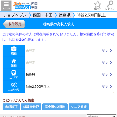
検討中
ログイン
ジョブヘブン
四国・中国
徳島県
時給2,500円以上
条件設定
徳島県の高収入求人
ご指定の条件の求人は現在掲載されておりません。検索範囲を広げて検索
16
し、お店を
件表示します。
変更
未設定
職種
変更
未設定
業種
変更
徳島県
エリア
変更
時給2,500円以上
こだわり
こだわりかんたん検索
未経験可
経験者歓迎
完全週休2日制
シニア歓迎