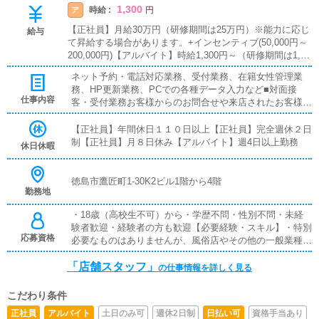
1,300
時給 :
ア
円
【正社員】月給30万円（研修期間は25万円）※能力に応じ
給与
て昇給する場合があります。+インセンティブ(50,000円～
200,000円)【アルバイト】時給1,300円～（研修期間は1,00
0円）週4日以上1日8時間勤務可能な方■インセンティブあ
ネット予約・電話対応業務、受付業務、在籍女性管理業
り■賞与あり■昇給あり■残業代支給■試用期間あり■日払い
務、HP更新業務、PCでの各種データ入力など■対面接
可■週払い可
仕事内容
客・受付業務お客様からのお問合せや来店されたお客様の
案内を行っていただきます。予約の確認や、会計作業、注
意事項の喚起などをお願いします。簡単なマニュアルや、
【正社員】年間休日１１０日以上【正社員】完全週休２日
先輩スタッフに付いて業務内容を見ながら徐々に覚えてい
制【正社員】月８日休み【アルバイト】週4日以上勤務
休日休暇
ただきますので、未経験の方でも安心して働けます。■企
画の立案店舗イベントや店舗運営など様々な企画を提案し
ていただきます。【新規のお客様の増加】【お客様のリピ
徳島市鷹匠町1-30K2ビル1階から4階
勤務地
ート率の向上】【キャストの方の入店数の増加】など、売
上UPに繋がる施策の提案を行っていただきます。■キャス
・18歳（高校生不可）から・学歴不問・性別不問・未経
ト管理お店で働いていただいているキャストの方が稼げる
験者歓迎・経験者の方も歓迎【必要経験・スキル】・特別
ようにインターネットを使ったPR（写メ日記）などの使
応募資格
必要なものはありませんが、風俗店やその他の一般業種で
い方などのアドバイスを行っていただきます。■PC更新業
の接客経験がある方は特に大歓迎です。・また、ヘブンネ
務ヘブンネットなど、ポータルサイト等の店舗情報更新作
「店舗スタッフ」
ットなどの風俗ポータルサイトの更新をしたことがある方
の仕事情報を詳しく見る
業を行っていただきます。キャストの出勤情報やイベン
も採用強化しております。
ト、求人ブログの作成となります。基本的にはボタンを押
すだけや、ブログの更新時に簡単に文字が入力出来れば問
こだわり条件
題ありません。PCが苦手な人でも簡単にできます。■清
正社員
アルバイト
土日のみ可
週休2日制
日払い可
資格手当あり