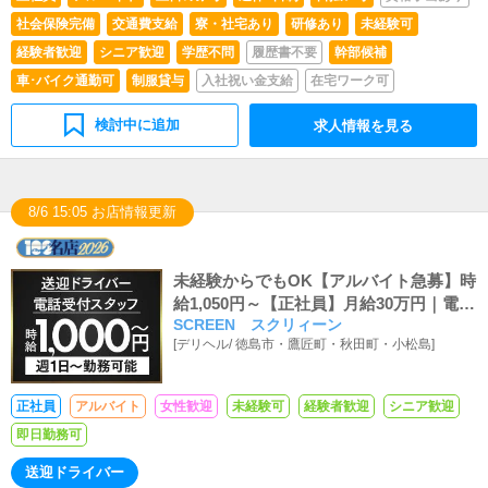
社会保険完備
交通費支給
寮・社宅あり
研修あり
未経験可
経験者歓迎
シニア歓迎
学歴不問
履歴書不要
幹部候補
車･バイク通勤可
制服貸与
入社祝い金支給
在宅ワーク可
検討中に追加
求人情報を見る
8/6 15:05 お店情報更新
未経験からでもOK【アルバイト急募】時
給1,050円～【正社員】月給30万円｜電話
SCREEN スクリィーン
受付・HP更新・キャスト送迎募集中
[
デリヘル
/
徳島市・鷹匠町・秋田町・小松島
]
正社員
アルバイト
女性歓迎
未経験可
経験者歓迎
シニア歓迎
即日勤務可
送迎ドライバー