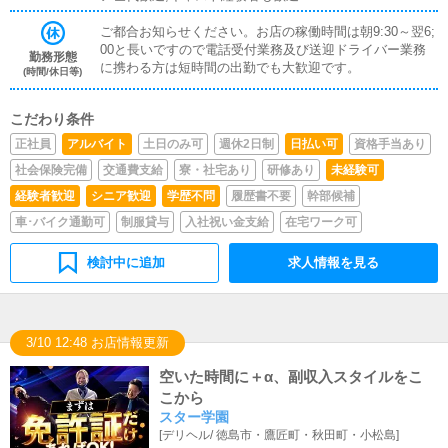
ご都合お知らせください。お店の稼働時間は朝9:30～翌6;
00と長いですので電話受付業務及び送迎ドライバー業務
勤務形態
に携わる方は短時間の出勤でも大歓迎です。
(時間/休日等)
こだわり条件
正社員
アルバイト
土日のみ可
週休2日制
日払い可
資格手当あり
社会保険完備
交通費支給
寮・社宅あり
研修あり
未経験可
経験者歓迎
シニア歓迎
学歴不問
履歴書不要
幹部候補
車･バイク通勤可
制服貸与
入社祝い金支給
在宅ワーク可
検討中に追加
求人情報を見る
3/10 12:48 お店情報更新
空いた時間に＋α、副収入スタイルをこ
こから
スター学園
[
デリヘル
/
徳島市・鷹匠町・秋田町・小松島
]