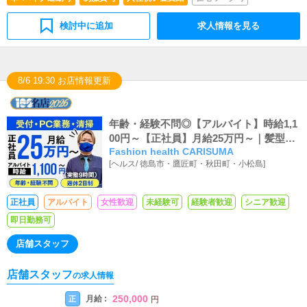
検討中に追加
求人情報を見る
8/6 19:30 お店情報更新
年齢・経験不問◎【アルバイト】時給1,1
00円～【正社員】月給25万円～｜髪型自
Fashion health CARISUMA
由
[
ヘルス
/
徳島市・鷹匠町・秋田町・小松島
]
正社員
アルバイト
女性歓迎
未経験可
経験者歓迎
シニア歓迎
即日勤務可
店舗スタッフ
店舗スタッフ
の求人情報
250,000
月給 :
正
円