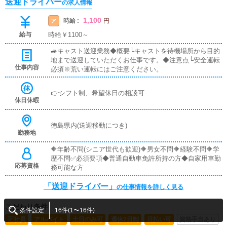
送迎ドライバー
の求人情報
1,100
時給 :
ア
円
給与
時給￥1100～
🚙キャスト送迎業務◆概要└キャストを待機場所から目的
地まで送迎していただくお仕事です。◆注意点└安全運転
仕事内容
必須※荒い運転にはご注意ください。
👉シフト制、希望休日の相談可
休日休暇
徳島県内(送迎移動につき)
勤務地
🔶年齢不問(シニア世代も歓迎)🔶男女不問🔶経験不問🔶学
歴不問✅必須要項◆普通自動車免許所持の方◆自家用車勤
応募資格
務可能な方
「送迎ドライバー」
の仕事情報を詳しく見る
こだわり条件
条件設定
16件(1〜16件)
正社員
アルバイト
土日のみ可
週休2日制
日払い可
資格手当あり