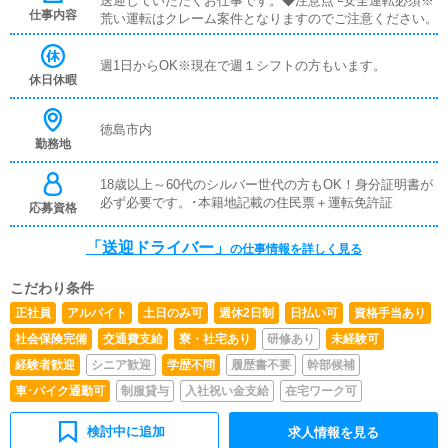
送迎していただくお仕事です。◆注意点└安全運転必須※
仕事内容
荒い運転はクレーム案件となりますのでご注意ください。
週1日からOK※現在で週１シフトの方もいます。
休日休暇
徳島市内
勤務地
18歳以上～60代のシルバー世代の方もOK！身分証明書が
必ず必要です。･本籍地記載の住民票＋運転免許証
応募資格
「送迎ドライバー」
の仕事情報を詳しく見る
こだわり条件
正社員
アルバイト
土日のみ可
週休2日制
日払い可
資格手当あり
社会保険完備
交通費支給
寮・社宅あり
研修あり
未経験可
経験者歓迎
シニア歓迎
学歴不問
履歴書不要
幹部候補
車･バイク通勤可
制服貸与
入社祝い金支給
在宅ワーク可
検討中に追加
求人情報を見る