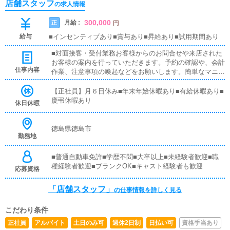
店舗スタッフ
の求人情報
300,000
月給 :
正
円
給与
■インセンティブあり■賞与あり■昇給あり■試用期間あり
■対面接客・受付業務お客様からのお問合せや来店された
お客様の案内を行っていただきます。予約の確認や、会計
仕事内容
作業、注意事項の喚起などをお願いします。簡単なマニュ
アルや、先輩スタッフに付いて業務内容を見ながら徐々に
覚えていただきますので、未経験の方でも安心して働けま
【正社員】月６日休み■年末年始休暇あり■有給休暇あり■
す。■PC更新業務ヘブンネットなど、ポータルサイト等の
慶弔休暇あり
休日休暇
店舗情報更新作業を行っていただきます。キャストの出勤
情報やイベント、求人ブログの作成となります。基本的に
はボタンを押すだけや、ブログの更新時に簡単に文字が入
徳島県徳島市
勤務地
力出来れば問題ありません。PCが苦手な人でも簡単にで
きます。■清掃・備品管理お客様やキャストの方に快適に
お過ごしいただくため、店内の清掃や備品の管理・補充を
■普通自動車免許■学歴不問■大卒以上■未経験者歓迎■職
行っていただきます。
種経験者歓迎■ブランクOK■キャスト経験者も歓迎
応募資格
「店舗スタッフ」
の仕事情報を詳しく見る
こだわり条件
正社員
アルバイト
土日のみ可
週休2日制
日払い可
資格手当あり