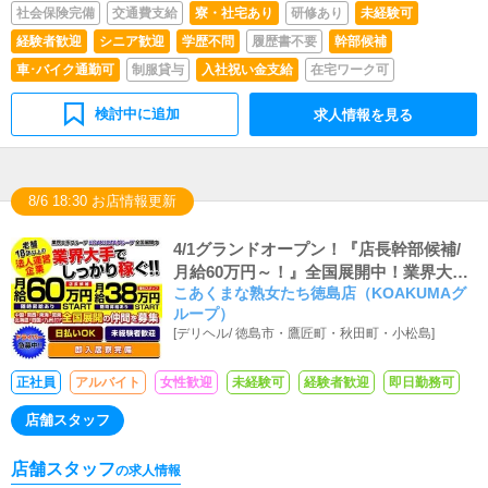
社会保険完備
交通費支給
寮・社宅あり
研修あり
未経験可
経験者歓迎
シニア歓迎
学歴不問
履歴書不要
幹部候補
車･バイク通勤可
制服貸与
入社祝い金支給
在宅ワーク可
検討中に追加
求人情報を見る
8/6 18:30 お店情報更新
4/1グランドオープン！『店長幹部候補/
月給60万円～！』全国展開中！業界大
こあくまな熟女たち徳島店（KOAKUMAグ
手！全額日払い可＆即入居可能な社員寮
ループ）
あり
[
デリヘル
/
徳島市・鷹匠町・秋田町・小松島
]
正社員
アルバイト
女性歓迎
未経験可
経験者歓迎
即日勤務可
店舗スタッフ
店舗スタッフ
の求人情報