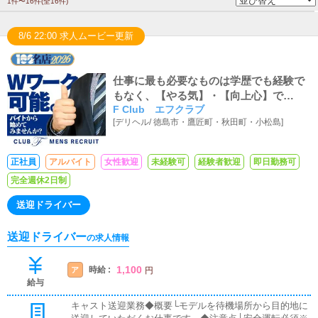
1件〜16件(全16件)
8/6 22:00 求人ムービー更新
仕事に最も必要なものは学歴でも経験で
もなく、【やる気】・【向上心】で
F Club エフクラブ
す！！充実した人生を勝ち取ってみませ
[
デリヘル
/
徳島市・鷹匠町・秋田町・小松島
]
んか？
正社員
アルバイト
女性歓迎
未経験可
経験者歓迎
即日勤務可
完全週休2日制
送迎ドライバー
送迎ドライバー
の求人情報
1,100
時給 :
ア
円
給与
キャスト送迎業務◆概要└モデルを待機場所から目的地に