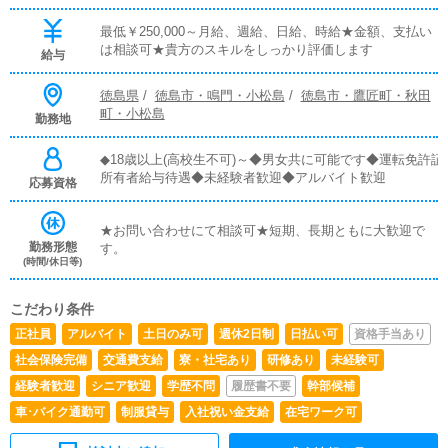
最低￥250,000～月給、週給、日給、時給★金額、支払い
は相談可★貴方のスキルをしっかり評価します
給与
徳島県
/
徳島市・鳴門・小松島
/
徳島市・鷹匠町・秋田
町・小松島
勤務地
◆18歳以上(高校生不可)～◆男女共に可能です◆運転免許証
所有者給与待遇◆未経験者歓迎◆アルバイト歓迎
応募資格
★お問い合わせにて相談可★短期、長期ともに大歓迎で
勤務形態
す。
(時間/休日等)
こだわり条件
正社員
アルバイト
土日のみ可
週休2日制
日払い可
資格手当あり
社会保険完備
交通費支給
寮・社宅あり
研修あり
未経験可
経験者歓迎
シニア歓迎
学歴不問
履歴書不要
幹部候補
車･バイク通勤可
制服貸与
入社祝い金支給
在宅ワーク可