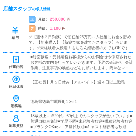
店舗スタッフ
の求人情報
250,000
月給 :
正
円
1,100
時給 :
ア
円
✅【週休２日勤務】で初任給25万円～入社後にお金を貯め
給与
て、【新車購入】【新築で家を建てたスタッフ】もいま
す。✅未経験者大歓迎！もちろん経験者の方でもOKです。
✅有給休暇制度あり！家庭がある方や、プライベート重視
■対面接客・受付業務お客様からのお問合せや来店された
の方も安心の就業制度です《店舗スタッフ》(未経験者様大
お客様の案内を行っていただきます。予約の確認や、会計
歓迎)[社]：月給25万円～(経験は考慮他未経験者は３ヶ月の
仕事内容
作業、注意事項の喚起などをお願いします。簡単なマニュ
試用期間あり)[ア]：時給1,100円～（試用期間あり）■試用
アルや、先輩スタッフに付いて業務内容を見ながら徐々に
期間あり■昇給あり■週払い可■日払い可
覚えていただきますので、未経験の方でも安心して働けま
【正社員】月５日休み【アルバイト】週４日以上勤務
す。■PC更新業務ヘブンネットなど、ポータルサイト等の
休日休暇
店舗情報更新作業を行っていただきます。キャストの出勤
情報やイベント、求人ブログの作成となります。基本的に
はボタンを押すだけや、ブログの更新時に簡単に文字が入
徳島県徳島市鷹匠町1-26-1
勤務地
力出来れば問題ありません。PCが苦手な人でも簡単にで
きます。■清掃・備品管理お客様やキャストの方に快適に
18歳以上～※20代～60代までのスタッフが働いています■
お過ごしいただくため、店内の清掃や備品の管理・補充を
普通自動車免許■学歴不問■未経験者歓迎■職種経験者歓迎
行っていただきます。
応募資格
■ブランクOK■シニア世代歓迎■キャスト経験者も歓迎