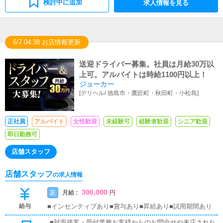
検討中に追加
求人情報を見る
6/7 04:38 お店情報更新
送迎ドライバー募集。社員は月給30万以
上可。アルバイトは時給1100円以上！
ジョーカー
[
デリヘル
/
徳島市・鷹匠町・秋田町・小松島
]
正社員
アルバイト
女性歓迎
未経験可
経験者歓迎
シニア歓迎
即日勤務可
店舗スタッフ
店舗スタッフ
の求人情報
300,000
月給 :
正
円
給与
■インセンティブあり■賞与あり■昇給あり■試用期間あり
■対面接客・受付業務お客様からのお問合せや来店された