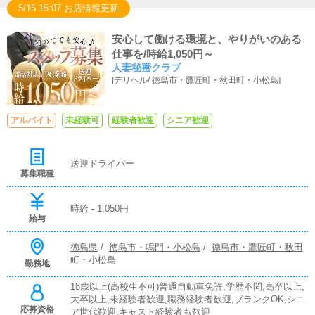
5/15 15:07 お店情報更新
安心して働ける環境と、やりがいのある
仕事を/時給1,050円～
人妻秘蜜クラブ
[
デリヘル
/
徳島市・鷹匠町・秋田町・小松島
]
アルバイト
未経験可
経験者歓迎
シニア歓迎
送迎ドライバー
募集職種
時給 - 1,050円
給与
徳島県
/
徳島市・鳴門・小松島
/
徳島市・鷹匠町・秋田
町・小松島
勤務地
18歳以上(高校生不可)普通自動車免許,学歴不問,高卒以上,
大卒以上,未経験者歓迎,職務経験者歓迎,ブランクOK,シニ
応募資格
ア世代歓迎,キャスト経験者も歓迎