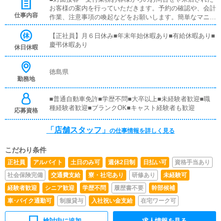
お客様の案内を行っていただきます。予約の確認や、会計
仕事内容
作業、注意事項の喚起などをお願いします。簡単なマニュ
アルや、先輩スタッフに付いて業務内容を見ながら徐々に
覚えていただきますので、未経験の方でも安心して働けま
【正社員】月６日休み■年末年始休暇あり■有給休暇あり■
す。■PC更新業務ヘブンネットなど、ポータルサイト等の
慶弔休暇あり
休日休暇
店舗情報更新作業を行っていただきます。キャストの出勤
情報やイベント、求人ブログの作成となります。基本的に
はボタンを押すだけや、ブログの更新時に簡単に文字が入
徳島県
勤務地
力出来れば問題ありません。PCが苦手な人でも簡単にで
きます。■清掃・備品管理お客様やキャストの方に快適に
お過ごしいただくため、店内の清掃や備品の管理・補充を
■普通自動車免許■学歴不問■大卒以上■未経験者歓迎■職
行っていただきます。
種経験者歓迎■ブランクOK■キャスト経験者も歓迎
応募資格
「店舗スタッフ」
の仕事情報を詳しく見る
こだわり条件
正社員
アルバイト
土日のみ可
週休2日制
日払い可
資格手当あり
社会保険完備
交通費支給
寮・社宅あり
研修あり
未経験可
経験者歓迎
シニア歓迎
学歴不問
履歴書不要
幹部候補
車･バイク通勤可
制服貸与
入社祝い金支給
在宅ワーク可
検討中に追加
求人情報を見る