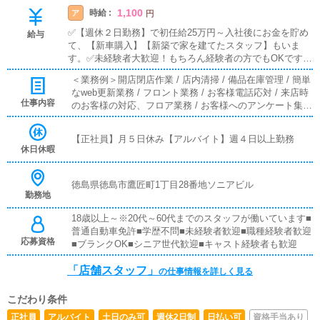
1,100
時給 :
ア
円
✅【週休２日勤務】で初任給25万円～入社後にお金を貯め
給与
て、【新車購入】【新築で家を建てたスタッフ】もいま
す。✅未経験者大歓迎！もちろん経験者の方でもOKです。
✅有給休暇制度あり！家庭がある方や、プライベート重視
＜業務例＞開店閉店作業 / 店内清掃 / 備品在庫管理 / 簡単
の方も安心の就業制度です《店舗スタッフ》(未経験者様大
なweb更新業務 / フロント業務 / お客様電話応対 / 来店時
歓迎)[社]：月給25万円～(経験は考慮他未経験者は３ヶ月の
仕事内容
のお客様の対応、フロア業務 / お客様へのアンケート集計
試用期間あり)[ア]：時給1,100円～（試用期間あり）■試用
/フロントやホールでの接客業務や受付業務。清掃業務等
期間あり■昇給あり■週払い可■日払い可
が主なお仕事となります。また運営に関わる簡単なPC作
【正社員】月５日休み【アルバイト】週４日以上勤務
業などもありますが、未経験からでもスムーズに操作可能
休日休暇
なのでご安心ください。■対面接客・受付業務お客様から
のお問合せや来店されたお客様の案内を行っていただきま
す。予約の確認や、会計作業、注意事項の喚起などをお願
徳島県徳島市鷹匠町1丁目28番地ソニアビル
勤務地
いします。簡単なマニュアルや、先輩スタッフに付いて業
務内容を見ながら徐々に覚えていただきますので、未経験
18歳以上～※20代～60代までのスタッフが働いています■
の方でも安心して働けます。■PC更新業務ヘブンネットな
普通自動車免許■学歴不問■未経験者歓迎■職種経験者歓迎
ど、ポータルサイト等の店舗情報更新作業を行っていただ
応募資格
■ブランクOK■シニア世代歓迎■キャスト経験者も歓迎
きます。キャストの出勤情報やイベント、求人ブログの作
成となります。基本的にはボタンを押すだけや、ブログの
「店舗スタッフ」
の仕事情報を詳しく見る
更新時に簡単に文字が入力出来れば問題ありません。PC
が苦手な人でも簡単にできます。■清掃・備品管理お客様
やキャストの方に快適にお過ごしいただくため、店内の清
こだわり条件
掃や備品の管理・補充を行っていただきます。
正社員
アルバイト
土日のみ可
週休2日制
日払い可
資格手当あり