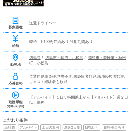
送迎ドライバー
募集職種
時給 - 1,100円昇給あり,試用期間あり
給与
徳島県
/
徳島市・鳴門・小松島
/
徳島市・鷹匠町・秋田
町・小松島
勤務地
普通自動車免許,学歴不問,未経験者歓迎,職務経験者歓迎,
キャスト経験者も歓迎
応募資格
【アルバイト】１日５時間以上から【アルバイト】週２日
勤務形態
以上勤務
(時間/休日等)
こだわり条件
正社員
アルバイト
土日のみ可
週休2日制
日払い可
資格手当あり