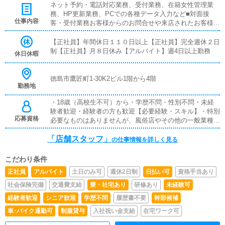
ネット予約・電話対応業務、受付業務、在籍女性管理業
り■賞与あり■昇給あり■残業代支給■試用期間あり■日払い
務、HP更新業務、PCでの各種データ入力など■対面接
可■週払い可
仕事内容
客・受付業務お客様からのお問合せや来店されたお客様の
案内を行っていただきます。予約の確認や、会計作業、注
意事項の喚起などをお願いします。簡単なマニュアルや、
【正社員】年間休日１１０日以上【正社員】完全週休２日
先輩スタッフに付いて業務内容を見ながら徐々に覚えてい
制【正社員】月８日休み【アルバイト】週4日以上勤務
休日休暇
ただきますので、未経験の方でも安心して働けます。■企
画の立案店舗イベントや店舗運営など様々な企画を提案し
ていただきます。【新規のお客様の増加】【お客様のリピ
徳島市鷹匠町1-30K2ビル1階から4階
勤務地
ート率の向上】【キャストの方の入店数の増加】など、売
上UPに繋がる施策の提案を行っていただきます。■キャス
・18歳（高校生不可）から・学歴不問・性別不問・未経
ト管理お店で働いていただいているキャストの方が稼げる
験者歓迎・経験者の方も歓迎【必要経験・スキル】・特別
ようにインターネットを使ったPR（写メ日記）などの使
応募資格
必要なものはありませんが、風俗店やその他の一般業種で
い方などのアドバイスを行っていただきます。■PC更新業
の接客経験がある方は特に大歓迎です。・また、ヘブンネ
務ヘブンネットなど、ポータルサイト等の店舗情報更新作
「店舗スタッフ」
ットなどの風俗ポータルサイトの更新をしたことがある方
の仕事情報を詳しく見る
業を行っていただきます。キャストの出勤情報やイベン
も採用強化しております。
ト、求人ブログの作成となります。基本的にはボタンを押
すだけや、ブログの更新時に簡単に文字が入力出来れば問
こだわり条件
題ありません。PCが苦手な人でも簡単にできます。■清
正社員
アルバイト
土日のみ可
週休2日制
日払い可
資格手当あり
掃・備品管理お客様やキャストの方に快適にお過ごしいた
社会保険完備
交通費支給
寮・社宅あり
研修あり
未経験可
だくため、店内の清掃や備品の管理・補充を行っていただ
きます。
経験者歓迎
シニア歓迎
学歴不問
履歴書不要
幹部候補
車･バイク通勤可
制服貸与
入社祝い金支給
在宅ワーク可