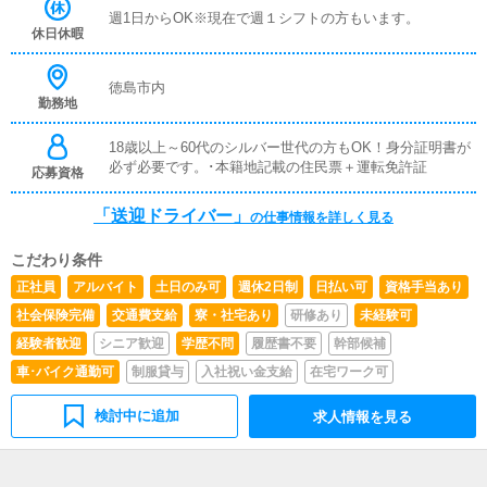
週1日からOK※現在で週１シフトの方もいます。
休日休暇
徳島市内
勤務地
18歳以上～60代のシルバー世代の方もOK！身分証明書が
必ず必要です。･本籍地記載の住民票＋運転免許証
応募資格
「送迎ドライバー」
の仕事情報を詳しく見る
こだわり条件
正社員
アルバイト
土日のみ可
週休2日制
日払い可
資格手当あり
社会保険完備
交通費支給
寮・社宅あり
研修あり
未経験可
経験者歓迎
シニア歓迎
学歴不問
履歴書不要
幹部候補
車･バイク通勤可
制服貸与
入社祝い金支給
在宅ワーク可
検討中に追加
求人情報を見る