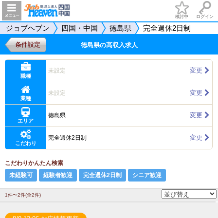
検討中
ログイン
ジョブヘブン
四国・中国
徳島県
完全週休2日制
条件設定
徳島県の高収入求人
変更
未設定
職種
変更
未設定
業種
変更
徳島県
エリア
変更
完全週休2日制
こだわり
こだわりかんたん検索
未経験可
経験者歓迎
完全週休2日制
シニア歓迎
1件〜2件(全2件)