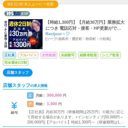
8/8 22:00 求人ムービー更新
【時給1,300円】【月給30万円】業務拡大
につき 電話応対・接客・HP更新ができ
Ravijour～♡
るスーパーアルバイトスタッフ・正社員
[
ソープ
/
徳島市・鷹匠町・秋田町・小松島
]
募集
正社員
アルバイト
女性歓迎
未経験可
経験者歓迎
シニア歓迎
完全週休2日制
店舗スタッフ
店舗スタッフ
の求人情報
300,000
月給 :
正
円
1,300
時給 :
ア
円
【正社員】月給30万円（研修期間は25万円）※能力に応じ
給与
て昇給する場合があります。+インセンティブ(50,000円～
200,000円)【アルバイト】時給1,300円～（研修期間は1,00
0円）週4日以上1日8時間勤務可能な方■インセンティブあ