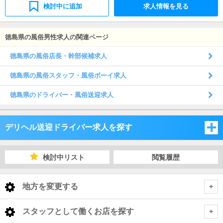
検討中に追加
求人情報を見る
徳島県の風俗男性求人の関連ページ
徳島県の風俗店長・幹部候補求人
徳島県の風俗スタッフ・風俗ボーイ求人
徳島県のドライバー・風俗送迎求人
デリヘル送迎ドライバー求人を探す
岡山県
検討中リスト
閲覧履歴
広島県
岡山県
地方を変更する
山口県
広島県
岡山県 デリヘル送迎ドライバー
<
全国トップ
スタッフとして働くお店を探す