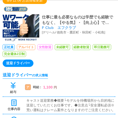
8/9 12:06 お店情報更新
仕事に最も必要なものは学歴でも経験で
もなく、【やる気】・【向上心】で
F Club エフクラブ
す！！充実した人生を勝ち取ってみませ
[
デリヘル
/
徳島市・鷹匠町・秋田町・小松島
]
んか？
正社員
アルバイト
女性歓迎
未経験可
経験者歓迎
即日勤務可
完全週休2日制
送迎ドライバー
送迎ドライバー
の求人情報
1,100
時給 :
ア
円
給与
キャスト送迎業務◆概要└モデルを待機場所から目的地に
送迎していただくお仕事です。◆注意点└安全運転必須※
仕事内容
荒い運転はクレーム案件となりますのでご注意ください。