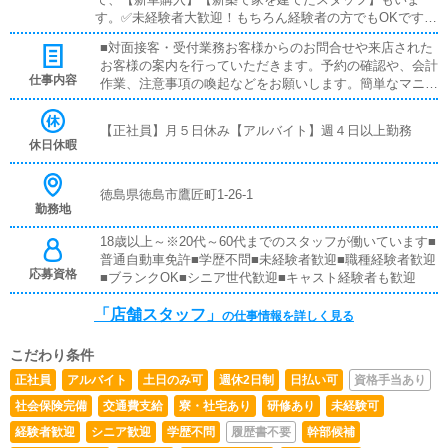
す。✅未経験者大歓迎！もちろん経験者の方でもOKです。
✅有給休暇制度あり！家庭がある方や、プライベート重視
■対面接客・受付業務お客様からのお問合せや来店された
の方も安心の就業制度です《店舗スタッフ》(未経験者様大
お客様の案内を行っていただきます。予約の確認や、会計
歓迎)[社]：月給25万円～(経験は考慮他未経験者は３ヶ月の
仕事内容
作業、注意事項の喚起などをお願いします。簡単なマニュ
試用期間あり)[ア]：時給1,100円～（試用期間あり）■試用
アルや、先輩スタッフに付いて業務内容を見ながら徐々に
期間あり■昇給あり■週払い可■日払い可
覚えていただきますので、未経験の方でも安心して働けま
【正社員】月５日休み【アルバイト】週４日以上勤務
す。■PC更新業務ヘブンネットなど、ポータルサイト等の
休日休暇
店舗情報更新作業を行っていただきます。キャストの出勤
情報やイベント、求人ブログの作成となります。基本的に
はボタンを押すだけや、ブログの更新時に簡単に文字が入
徳島県徳島市鷹匠町1-26-1
勤務地
力出来れば問題ありません。PCが苦手な人でも簡単にで
きます。■清掃・備品管理お客様やキャストの方に快適に
18歳以上～※20代～60代までのスタッフが働いています■
お過ごしいただくため、店内の清掃や備品の管理・補充を
普通自動車免許■学歴不問■未経験者歓迎■職種経験者歓迎
行っていただきます。
応募資格
■ブランクOK■シニア世代歓迎■キャスト経験者も歓迎
「店舗スタッフ」
の仕事情報を詳しく見る
こだわり条件
正社員
アルバイト
土日のみ可
週休2日制
日払い可
資格手当あり
社会保険完備
交通費支給
寮・社宅あり
研修あり
未経験可
経験者歓迎
シニア歓迎
学歴不問
履歴書不要
幹部候補