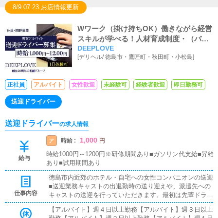
8/9 07:23 お店情報更新
Wワーク（掛け持ちOK）働きながら経営
スキルが学べる！人材育成制度・（バイ
DEEPLOVE
ト体験入店あり）
[
デリヘル
/
徳島市・鷹匠町・秋田町・小松島
]
正社員
アルバイト
女性歓迎
未経験可
経験者歓迎
即日勤務可
送迎ドライバー
送迎ドライバー
の求人情報
1,000
時給 :
ア
円
時給1000円～1200円※研修期間あり■ガソリン代支給■昇給
給与
あり■試用期間あり
徳島市内近郊のホテル・自宅への女性コンパニオンの送迎
■送迎業務キャストの出退勤時の送り迎えや、派遣先への
仕事内容
キャストの送迎を行っていただきます。最初は先輩ドライ
バーと同乗して行動し、業務の流れを覚えていただきます
【アルバイト】週４日以上勤務【アルバイト】週３日以上
ので、未経験の方でも安心して働けます。お客様と対面で