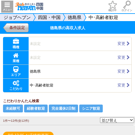
検討中
ログイン
ジョブヘブン
四国・中国
徳島県
中･高齢者歓迎
条件設定
徳島県の高収入求人
変更
未設定
職種
変更
未設定
業種
変更
徳島県
エリア
変更
中･高齢者歓迎
こだわり
こだわりかんたん検索
未経験可
経験者歓迎
完全週休2日制
シニア歓迎
1件〜12件(全12件)