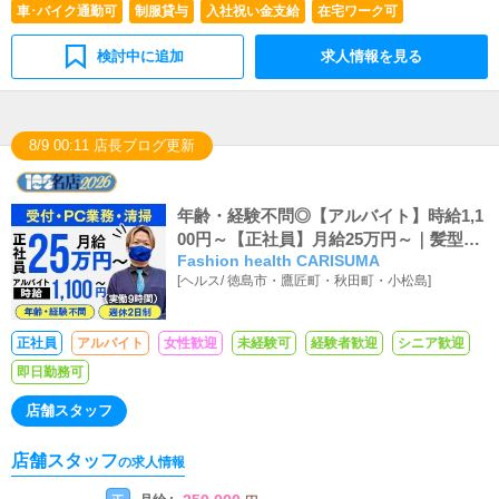
車･バイク通勤可
制服貸与
入社祝い金支給
在宅ワーク可
検討中に追加
求人情報を見る
8/9 00:11 店長ブログ更新
年齢・経験不問◎【アルバイト】時給1,1
00円～【正社員】月給25万円～｜髪型自
Fashion health CARISUMA
由
[
ヘルス
/
徳島市・鷹匠町・秋田町・小松島
]
正社員
アルバイト
女性歓迎
未経験可
経験者歓迎
シニア歓迎
即日勤務可
店舗スタッフ
店舗スタッフ
の求人情報