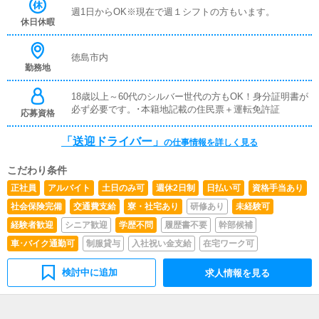
週1日からOK※現在で週１シフトの方もいます。
休日休暇
徳島市内
勤務地
18歳以上～60代のシルバー世代の方もOK！身分証明書が
必ず必要です。･本籍地記載の住民票＋運転免許証
応募資格
「送迎ドライバー」
の仕事情報を詳しく見る
こだわり条件
正社員
アルバイト
土日のみ可
週休2日制
日払い可
資格手当あり
社会保険完備
交通費支給
寮・社宅あり
研修あり
未経験可
経験者歓迎
シニア歓迎
学歴不問
履歴書不要
幹部候補
車･バイク通勤可
制服貸与
入社祝い金支給
在宅ワーク可
検討中に追加
求人情報を見る