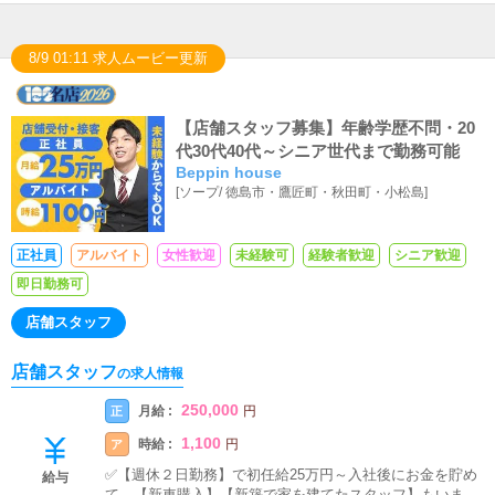
8/9 01:11 求人ムービー更新
【店舗スタッフ募集】年齢学歴不問・20
代30代40代～シニア世代まで勤務可能
Beppin house
[
ソープ
/
徳島市・鷹匠町・秋田町・小松島
]
正社員
アルバイト
女性歓迎
未経験可
経験者歓迎
シニア歓迎
即日勤務可
店舗スタッフ
店舗スタッフ
の求人情報
250,000
月給 :
正
円
1,100
時給 :
ア
円
✅【週休２日勤務】で初任給25万円～入社後にお金を貯め
給与
て、【新車購入】【新築で家を建てたスタッフ】もいま