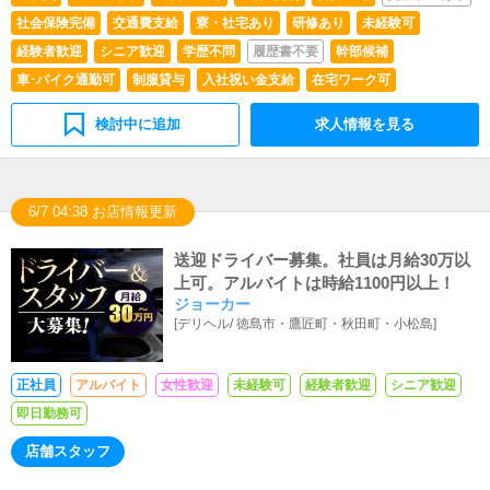
社会保険完備
交通費支給
寮・社宅あり
研修あり
未経験可
経験者歓迎
シニア歓迎
学歴不問
履歴書不要
幹部候補
車･バイク通勤可
制服貸与
入社祝い金支給
在宅ワーク可
検討中に追加
求人情報を見る
6/7 04:38 お店情報更新
送迎ドライバー募集。社員は月給30万以
上可。アルバイトは時給1100円以上！
ジョーカー
[
デリヘル
/
徳島市・鷹匠町・秋田町・小松島
]
正社員
アルバイト
女性歓迎
未経験可
経験者歓迎
シニア歓迎
即日勤務可
店舗スタッフ