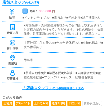
店舗スタッフ
の求人情報
300,000
月給 :
正
円
給与
■インセンティブあり■賞与あり■昇給あり■試用期間あり
■対面接客・受付業務お客様からのお問合せや来店された
お客様の案内を行っていただきます。予約の確認や、会計
仕事内容
作業、注意事項の喚起などをお願いします。簡単なマニュ
アルや、先輩スタッフに付いて業務内容を見ながら徐々に
覚えていただきますので、未経験の方でも安心して働けま
【正社員】月６日休み■年末年始休暇あり■有給休暇あり■
す。■PC更新業務ヘブンネットなど、ポータルサイト等の
慶弔休暇あり
休日休暇
店舗情報更新作業を行っていただきます。キャストの出勤
情報やイベント、求人ブログの作成となります。基本的に
はボタンを押すだけや、ブログの更新時に簡単に文字が入
徳島県
勤務地
力出来れば問題ありません。PCが苦手な人でも簡単にで
きます。■清掃・備品管理お客様やキャストの方に快適に
お過ごしいただくため、店内の清掃や備品の管理・補充を
■普通自動車免許■学歴不問■大卒以上■未経験者歓迎■職
行っていただきます。
種経験者歓迎■ブランクOK■キャスト経験者も歓迎
応募資格
「店舗スタッフ」
の仕事情報を詳しく見る
こだわり条件
正社員
アルバイト
土日のみ可
週休2日制
日払い可
資格手当あり