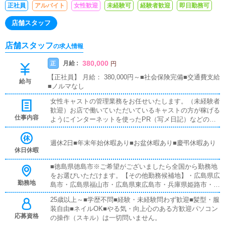
正社員
アルバイト
女性歓迎
未経験可
経験者歓迎
即日勤務可
店舗スタッフ
店舗スタッフ
の求人情報
380,000
月給 :
正
円
【正社員】 月給： 380,000円～■社会保険完備■交通費支給
給与
■ノルマなし
女性キャストの管理業務をお任せいたします。（未経験者
歓迎）お店で働いていただいているキャストの方が稼げる
仕事内容
ようにインターネットを使ったPR（写メ日記）などの使
い方などのアドバイスを行っていただきます同業他店のよ
うな電話対応、難しいパソコン業務などは店舗運営スタッ
週休2日■年末年始休暇あり■お盆休暇あり■慶弔休暇あり
フは致しません。
休日休暇
■徳島県徳島市※ご希望がございましたら全国から勤務地
をお選びいただけます。【その他勤務候補地】・広島県広
勤務地
島市・広島県福山市・広島県東広島市・兵庫県姫路市・兵
庫県明石市・岡山県岡山市・香川県高松市・香川県善通寺
25歳以上～■学歴不問■経験・未経験問わず歓迎■髪型・服
市・山口県周南市・東京都台東区鶯谷・神奈川県厚木市本
装自由■ネイルOK■やる気・向上心のある方歓迎パソコン
厚木・福岡県福岡市小倉北区・埼玉県川口市西川口※特に
応募資格
の操作（スキル）は一切問いません。
『どこでも大丈夫』な方は優遇いたします。