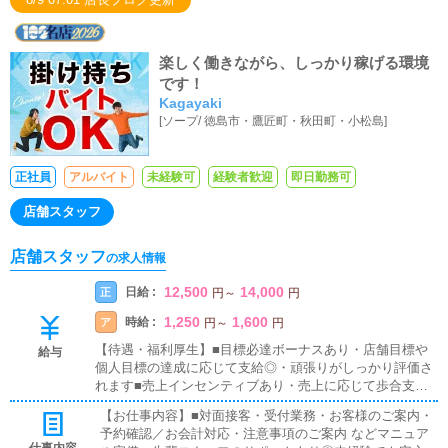
楽しく働きながら、しっかり稼げる環境
です！
Kagayaki
[
ソープ
/
徳島市・鷹匠町・秋田町・小松島
]
正社員
アルバイト
未経験可
経験者歓迎
即日勤務可
店舗スタッフ
店舗スタッフ
の求人情報
12,500
14,000
日給 :
正
円
～
円
1,250
1,600
時給 :
ア
円
～
円
【待遇・福利厚生】■目標必達ボーナスあり・店舗目標や
給与
個人目標の達成に応じて支給◎・頑張りがしっかり評価さ
れます■売上インセンティブあり・売上に応じて歩合支
給・成果がダイレクトに収入へ反映されます■試用期間あ
【お仕事内容】■対面接客・受付業務・お客様のご案内・
り・入社後は研修・試用期間あり・未経験でも安心してス
予約確認／お会計対応・注意事項のご案内 などマニュア
タートできます■日払いOK・急な出費にも対応可能・働い