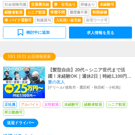
社会保険完備
交通費支給
寮・社宅あり
研修あり
未経験可
経験者歓迎
シニア歓迎
学歴不問
履歴書不要
幹部候補
車･バイク通勤可
制服貸与
入社祝い金支給
在宅ワーク可
検討中に追加
求人情報を見る
10/1 19:21 お店情報更新
【髪型自由】20代～シニア世代まで活
躍！未経験OK｜週休2日｜時給1,100円
妻の友人
～、月給25万円～
[
デリヘル
/
徳島市・鷹匠町・秋田町・小松島
]
正社員
アルバイト
女性歓迎
未経験可
経験者歓迎
シニア歓迎
即日勤務可
送迎ドライバー