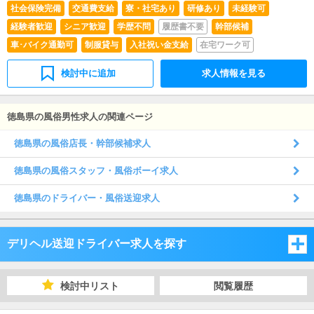
社会保険完備
交通費支給
寮・社宅あり
研修あり
未経験可
経験者歓迎
シニア歓迎
学歴不問
履歴書不要
幹部候補
車･バイク通勤可
制服貸与
入社祝い金支給
在宅ワーク可
検討中に追加
求人情報を見る
徳島県の風俗男性求人の関連ページ
徳島県の風俗店長・幹部候補求人
徳島県の風俗スタッフ・風俗ボーイ求人
徳島県のドライバー・風俗送迎求人
デリヘル送迎ドライバー求人を探す
岡山県
検討中リスト
閲覧履歴