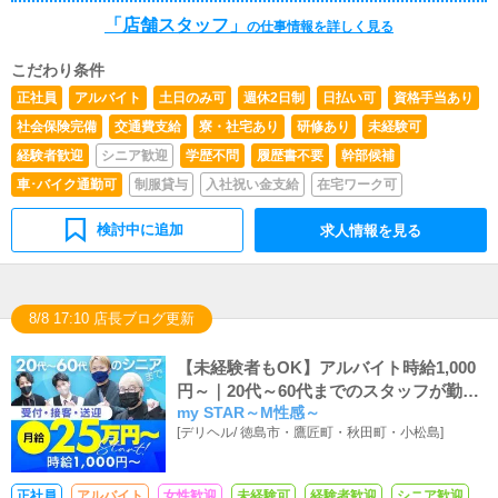
「店舗スタッフ」
の仕事情報を詳しく見る
こだわり条件
正社員
アルバイト
土日のみ可
週休2日制
日払い可
資格手当あり
社会保険完備
交通費支給
寮・社宅あり
研修あり
未経験可
経験者歓迎
シニア歓迎
学歴不問
履歴書不要
幹部候補
車･バイク通勤可
制服貸与
入社祝い金支給
在宅ワーク可
検討中に追加
求人情報を見る
8/8 17:10 店長ブログ更新
【未経験者もOK】アルバイト時給1,000
円～｜20代～60代までのスタッフが勤務
my STAR～M性感～
中
[
デリヘル
/
徳島市・鷹匠町・秋田町・小松島
]
正社員
アルバイト
女性歓迎
未経験可
経験者歓迎
シニア歓迎