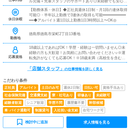
仕事内容
ル完備＋先輩スタッフのサポートあり◎未経験でも安心し
た分をその日に受け取りOK◎■給与手渡し・振込待ちなし
てスタートできます！━━━━━━━━━━━━■キャスト管理・キ
で安心・希望に応じて手渡し対応可能■社員寮完備・即入
【勤務体系・休日】◆正社員週休1日制・月1回の連休取得
ャストさんのサポート業務・写メ日記などのPR方法アド
居OKの個室寮あり・新生活のスタートもサポートします
可能◎・半年以上勤務で3連休の取得も可能━━━━━━━━━━
バイス「どうすれば稼げるか」を一緒に考えるお仕事です
休日休暇
━━◆アルバイト週1日以上勤務1日3時間以上〜OK◎
◎━━━━━━━━━━━━■PC更新業務・ヘブンネット等の情報
更新・出勤情報／イベント更新・求人ブログ作成など基本
は簡単な入力作業なので、PCが苦手でも問題ありません
徳島県徳島市栄町2丁目13番地
◎━━━━━━━━━━━━■清掃・備品管理・店内清掃・備品補
勤務地
充・管理快適に過ごせる環境づくりをお願いします♪
18歳以上であればOK！学歴・経験は一切問いません◎未
経験の方も大歓迎！お気軽にお問い合わせください♪※運
応募資格
転免許がなくても応募OK！※18歳未満（高校生を含む）
のご応募はお断りしております。
「店舗スタッフ」
の仕事情報を詳しく見る
こだわり条件
正社員
アルバイト
土日のみ可
週休2日制
日払い可
資格手当あり
社会保険完備
交通費支給
寮・社宅あり
研修あり
未経験可
経験者歓迎
シニア歓迎
学歴不問
履歴書不要
幹部候補
車･バイク通勤可
制服貸与
入社祝い金支給
在宅ワーク可
検討中に追加
求人情報を見る