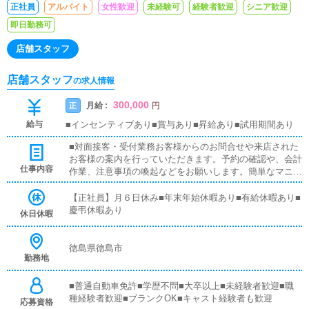
正社員
アルバイト
女性歓迎
未経験可
経験者歓迎
シニア歓迎
即日勤務可
店舗スタッフ
店舗スタッフ
の求人情報
300,000
月給 :
正
円
給与
■インセンティブあり■賞与あり■昇給あり■試用期間あり
■対面接客・受付業務お客様からのお問合せや来店された
お客様の案内を行っていただきます。予約の確認や、会計
仕事内容
作業、注意事項の喚起などをお願いします。簡単なマニュ
アルや、先輩スタッフに付いて業務内容を見ながら徐々に
覚えていただきますので、未経験の方でも安心して働けま
【正社員】月６日休み■年末年始休暇あり■有給休暇あり■
す。■PC更新業務ヘブンネットなど、ポータルサイト等の
慶弔休暇あり
休日休暇
店舗情報更新作業を行っていただきます。キャストの出勤
情報やイベント、求人ブログの作成となります。基本的に
はボタンを押すだけや、ブログの更新時に簡単に文字が入
徳島県徳島市
勤務地
力出来れば問題ありません。PCが苦手な人でも簡単にで
きます。■清掃・備品管理お客様やキャストの方に快適に
お過ごしいただくため、店内の清掃や備品の管理・補充を
■普通自動車免許■学歴不問■大卒以上■未経験者歓迎■職
行っていただきます。
種経験者歓迎■ブランクOK■キャスト経験者も歓迎
応募資格