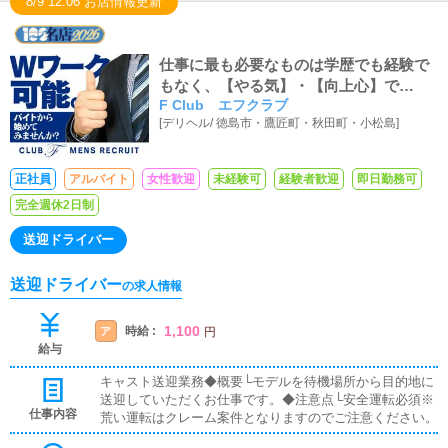
8/9 12:06 お店情報更新
仕事に最も必要なものは学歴でも経験で
もなく、【やる気】・【向上心】で
F Club エフクラブ
す！！充実した人生を勝ち取ってみませ
[
デリヘル
/
徳島市・鷹匠町・秋田町・小松島
]
んか？
正社員
アルバイト
女性歓迎
未経験可
経験者歓迎
即日勤務可
完全週休2日制
送迎ドライバー
送迎ドライバー
の求人情報
1,100
時給 :
ア
円
給与
キャスト送迎業務◆概要└モデルを待機場所から目的地に
送迎していただくお仕事です。◆注意点└安全運転必須※
仕事内容
荒い運転はクレーム案件となりますのでご注意ください。