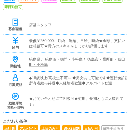
即日勤務可
店舗スタッフ
募集職種
最低￥250,000～月給、週給、日給、時給★金額、支払い
は相談可★貴方のスキルをしっかり評価します
給与
徳島県
/
徳島市・鳴門・小松島
/
徳島市・鷹匠町・秋田
町・小松島
勤務地
◆18歳以上(高校生不可)～◆男女共に可能です◆運転免許証
所有者給与待遇◆未経験者歓迎◆アルバイト歓迎
応募資格
★お問い合わせにて相談可★短期、長期ともに大歓迎で
勤務形態
す。
(時間/休日等)
こだわり条件
正社員
アルバイト
土日のみ可
週休2日制
日払い可
資格手当あり