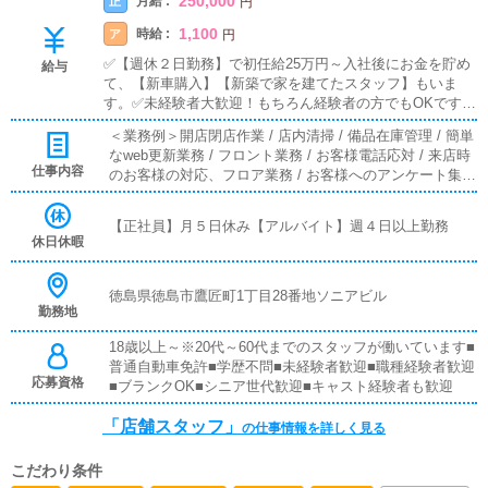
250,000
月給 :
正
円
1,100
時給 :
ア
円
✅【週休２日勤務】で初任給25万円～入社後にお金を貯め
給与
て、【新車購入】【新築で家を建てたスタッフ】もいま
す。✅未経験者大歓迎！もちろん経験者の方でもOKです。
✅有給休暇制度あり！家庭がある方や、プライベート重視
＜業務例＞開店閉店作業 / 店内清掃 / 備品在庫管理 / 簡単
の方も安心の就業制度です《店舗スタッフ》(未経験者様大
なweb更新業務 / フロント業務 / お客様電話応対 / 来店時
歓迎)[社]：月給25万円～(経験は考慮他未経験者は３ヶ月の
仕事内容
のお客様の対応、フロア業務 / お客様へのアンケート集計
試用期間あり)[ア]：時給1,100円～（試用期間あり）■試用
/フロントやホールでの接客業務や受付業務。清掃業務等
期間あり■昇給あり■週払い可■日払い可
が主なお仕事となります。また運営に関わる簡単なPC作
【正社員】月５日休み【アルバイト】週４日以上勤務
業などもありますが、未経験からでもスムーズに操作可能
休日休暇
なのでご安心ください。■対面接客・受付業務お客様から
のお問合せや来店されたお客様の案内を行っていただきま
す。予約の確認や、会計作業、注意事項の喚起などをお願
徳島県徳島市鷹匠町1丁目28番地ソニアビル
勤務地
いします。簡単なマニュアルや、先輩スタッフに付いて業
務内容を見ながら徐々に覚えていただきますので、未経験
18歳以上～※20代～60代までのスタッフが働いています■
の方でも安心して働けます。■PC更新業務ヘブンネットな
普通自動車免許■学歴不問■未経験者歓迎■職種経験者歓迎
ど、ポータルサイト等の店舗情報更新作業を行っていただ
応募資格
■ブランクOK■シニア世代歓迎■キャスト経験者も歓迎
きます。キャストの出勤情報やイベント、求人ブログの作
成となります。基本的にはボタンを押すだけや、ブログの
「店舗スタッフ」
の仕事情報を詳しく見る
更新時に簡単に文字が入力出来れば問題ありません。PC
が苦手な人でも簡単にできます。■清掃・備品管理お客様
やキャストの方に快適にお過ごしいただくため、店内の清
こだわり条件