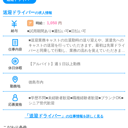
送迎ドライバー
の求人情報
1,050
時給 :
ア
円
給与
■試用期間あり■週払い可■日払い可
■送迎業務キャストの出退勤時の送り迎えや、派遣先への
キャストの送迎を行っていただきます。最初は先輩ドライ
仕事内容
バーと同乗して行動し、業務の流れを覚えていただきます
ので、未経験の方でも安心して働けます。お客様と対面で
接客をお願いすることはありません。ガソリン代・高速代
【アルバイト】週１日以上勤務
は支給します。■清掃業務送迎業務の空き時間に、事務所
休日休暇
や待機室の清掃を行っていただきます。キャストの送迎に
使うお車の清掃もお願いします。
徳島市内
勤務地
■学歴不問■未経験者歓迎■職種経験者歓迎■ブランクOK■
シニア世代歓迎
応募資格
「送迎ドライバー」
の仕事情報を詳しく見る
こだわり条件