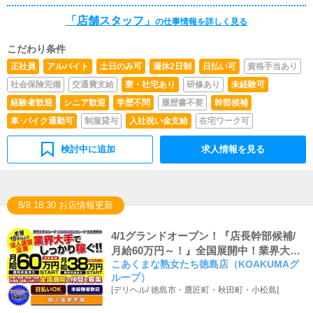
「店舗スタッフ」
の仕事情報を詳しく見る
こだわり条件
正社員
アルバイト
土日のみ可
週休2日制
日払い可
資格手当あり
社会保険完備
交通費支給
寮・社宅あり
研修あり
未経験可
経験者歓迎
シニア歓迎
学歴不問
履歴書不要
幹部候補
車･バイク通勤可
制服貸与
入社祝い金支給
在宅ワーク可
検討中に追加
求人情報を見る
8/8 18:30 お店情報更新
4/1グランドオープン！『店長幹部候補/
月給60万円～！』全国展開中！業界大
こあくまな熟女たち徳島店（KOAKUMAグ
手！全額日払い可＆即入居可能な社員寮
ループ）
あり
[
デリヘル
/
徳島市・鷹匠町・秋田町・小松島
]