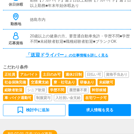
勤務【アルバイト】週２日以上勤務【アルバイト】週１日
接客をお願いすることはありません。ガソリン代・高速代
休日休暇
以上勤務■年末年始休暇あり
は支給します。■清掃業務送迎業務の空き時間に、事務所
や待機室の清掃を行っていただきます。キャストの送迎に
使うお車の清掃もお願いします。
徳島市内
勤務地
20歳以上の健康の方。要普通自動車免許・学歴不問■学歴
不問■未経験者歓迎■職種経験者歓迎■ブランクOK
応募資格
「送迎ドライバー」
の仕事情報を詳しく見る
こだわり条件
正社員
アルバイト
土日のみ可
週休2日制
日払い可
資格手当あり
社会保険完備
交通費支給
寮・社宅あり
研修あり
未経験可
経験者歓迎
シニア歓迎
学歴不問
履歴書不要
幹部候補
車･バイク通勤可
制服貸与
入社祝い金支給
在宅ワーク可
検討中に追加
求人情報を見る
8/9 07:01 店長ブログ更新