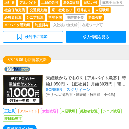
掃や備品の管理・補充を行っていただきます。
正社員
アルバイト
土日のみ可
週休2日制
日払い可
資格手当あり
社会保険完備
交通費支給
寮・社宅あり
研修あり
未経験可
経験者歓迎
シニア歓迎
学歴不問
履歴書不要
幹部候補
車･バイク通勤可
制服貸与
入社祝い金支給
在宅ワーク可
検討中に追加
求人情報を見る
8/8 15:06 お店情報更新
未経験からでもOK【アルバイト急募】時
給1,050円～【正社員】月給30万円｜電話
SCREEN スクリィーン
受付・HP更新・キャスト送迎募集中
[
デリヘル
/
徳島市・鷹匠町・秋田町・小松島
]
正社員
アルバイト
女性歓迎
未経験可
経験者歓迎
シニア歓迎
即日勤務可
送迎ドライバー