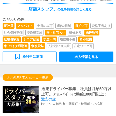
い方などのアドバイスを行っていただきます。■PC更新業
の接客経験がある方は特に大歓迎です。・また、ヘブンネ
務ヘブンネットなど、ポータルサイト等の店舗情報更新作
「店舗スタッフ」
ットなどの風俗ポータルサイトの更新をしたことがある方
の仕事情報を詳しく見る
業を行っていただきます。キャストの出勤情報やイベン
も採用強化しております。
ト、求人ブログの作成となります。基本的にはボタンを押
すだけや、ブログの更新時に簡単に文字が入力出来れば問
こだわり条件
題ありません。PCが苦手な人でも簡単にできます。■清
正社員
アルバイト
土日のみ可
週休2日制
日払い可
資格手当あり
掃・備品管理お客様やキャストの方に快適にお過ごしいた
社会保険完備
交通費支給
寮・社宅あり
研修あり
未経験可
だくため、店内の清掃や備品の管理・補充を行っていただ
きます。
経験者歓迎
シニア歓迎
学歴不問
履歴書不要
幹部候補
車･バイク通勤可
制服貸与
入社祝い金支給
在宅ワーク可
検討中に追加
求人情報を見る
8/8 20:00 求人ムービー更新
送迎ドライバー募集。社員は月給30万以
上可。アルバイトは時給1000円以上！
激安の虎
[
デリヘル
/
徳島市・鷹匠町・秋田町・小松島
]