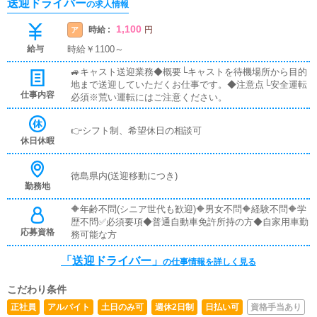
送迎ドライバー
の求人情報
1,100
時給 :
ア
円
給与
時給￥1100～
🚙キャスト送迎業務◆概要└キャストを待機場所から目的
地まで送迎していただくお仕事です。◆注意点└安全運転
仕事内容
必須※荒い運転にはご注意ください。
👉シフト制、希望休日の相談可
休日休暇
徳島県内(送迎移動につき)
勤務地
🔶年齢不問(シニア世代も歓迎)🔶男女不問🔶経験不問🔶学
歴不問✅必須要項◆普通自動車免許所持の方◆自家用車勤
応募資格
務可能な方
「送迎ドライバー」
の仕事情報を詳しく見る
こだわり条件
正社員
アルバイト
土日のみ可
週休2日制
日払い可
資格手当あり