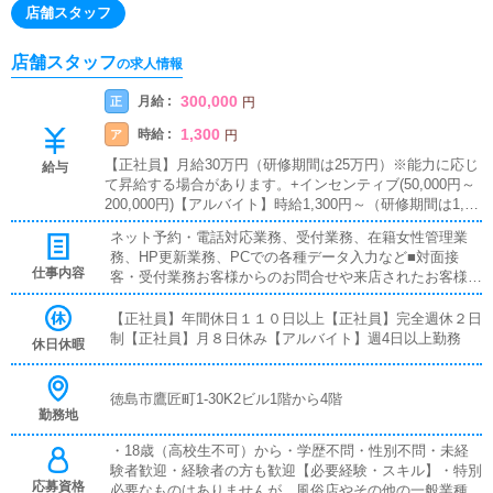
店舗スタッフ
店舗スタッフ
の求人情報
300,000
月給 :
正
円
1,300
時給 :
ア
円
【正社員】月給30万円（研修期間は25万円）※能力に応じ
給与
て昇給する場合があります。+インセンティブ(50,000円～
200,000円)【アルバイト】時給1,300円～（研修期間は1,00
0円）週4日以上1日8時間勤務可能な方■インセンティブあ
ネット予約・電話対応業務、受付業務、在籍女性管理業
り■賞与あり■昇給あり■残業代支給■試用期間あり■日払い
務、HP更新業務、PCでの各種データ入力など■対面接
可■週払い可
仕事内容
客・受付業務お客様からのお問合せや来店されたお客様の
案内を行っていただきます。予約の確認や、会計作業、注
意事項の喚起などをお願いします。簡単なマニュアルや、
【正社員】年間休日１１０日以上【正社員】完全週休２日
先輩スタッフに付いて業務内容を見ながら徐々に覚えてい
制【正社員】月８日休み【アルバイト】週4日以上勤務
休日休暇
ただきますので、未経験の方でも安心して働けます。■企
画の立案店舗イベントや店舗運営など様々な企画を提案し
ていただきます。【新規のお客様の増加】【お客様のリピ
徳島市鷹匠町1-30K2ビル1階から4階
勤務地
ート率の向上】【キャストの方の入店数の増加】など、売
上UPに繋がる施策の提案を行っていただきます。■キャス
・18歳（高校生不可）から・学歴不問・性別不問・未経
ト管理お店で働いていただいているキャストの方が稼げる
験者歓迎・経験者の方も歓迎【必要経験・スキル】・特別
ようにインターネットを使ったPR（写メ日記）などの使
応募資格
必要なものはありませんが、風俗店やその他の一般業種で