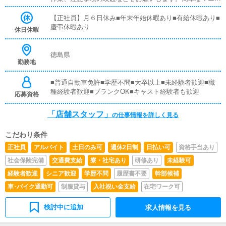
アルや、先輩スタッフに付いて業務内容を見ながら徐々に
覚えていただきますので、未経験の方でも安心して働けま
【正社員】月６日休み■年末年始休暇あり■有給休暇あり■
す。■PC更新業務ヘブンネットなど、ポータルサイト等の
慶弔休暇あり
休日休暇
店舗情報更新作業を行っていただきます。キャストの出勤
情報やイベント、求人ブログの作成となります。基本的に
はボタンを押すだけや、ブログの更新時に簡単に文字が入
徳島県
勤務地
力出来れば問題ありません。PCが苦手な人でも簡単にで
きます。■清掃・備品管理お客様やキャストの方に快適に
お過ごしいただくため、店内の清掃や備品の管理・補充を
■普通自動車免許■学歴不問■大卒以上■未経験者歓迎■職
行っていただきます。
種経験者歓迎■ブランクOK■キャスト経験者も歓迎
応募資格
「店舗スタッフ」
の仕事情報を詳しく見る
こだわり条件
正社員
アルバイト
土日のみ可
週休2日制
日払い可
資格手当あり
社会保険完備
交通費支給
寮・社宅あり
研修あり
未経験可
経験者歓迎
シニア歓迎
学歴不問
履歴書不要
幹部候補
車･バイク通勤可
制服貸与
入社祝い金支給
在宅ワーク可
検討中に追加
求人情報を見る