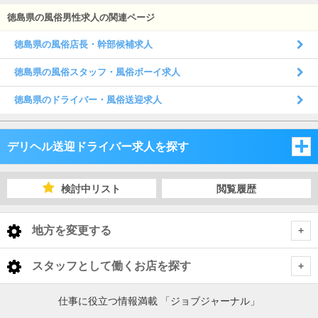
徳島県の風俗男性求人の関連ページ
徳島県の風俗店長・幹部候補求人
徳島県の風俗スタッフ・風俗ボーイ求人
徳島県のドライバー・風俗送迎求人
デリヘル送迎ドライバー求人を探す
岡山県
検討中リスト
閲覧履歴
広島県
岡山県
地方を変更する
山口県
広島県
岡山県 デリヘル送迎ドライバー
<
全国トップ
スタッフとして働くお店を探す
香川県
山口県
岡山・吉備
広島県 デリヘル送迎ドライバー
北海道 男性高収入
岡山県
仕事に役立つ情報満載 「ジョブジャーナル」