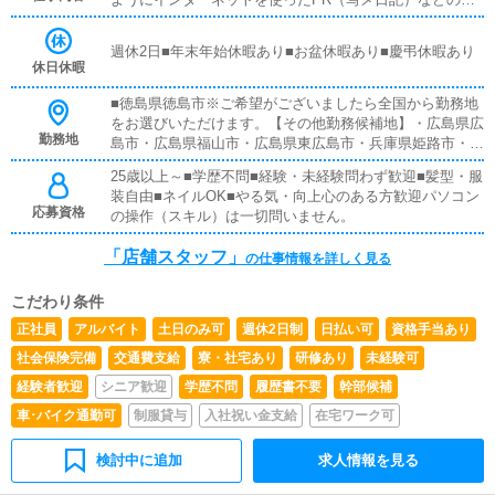
い方などのアドバイスを行っていただきます同業他店のよ
うな電話対応、難しいパソコン業務などは店舗運営スタッ
週休2日■年末年始休暇あり■お盆休暇あり■慶弔休暇あり
フは致しません。
休日休暇
■徳島県徳島市※ご希望がございましたら全国から勤務地
をお選びいただけます。【その他勤務候補地】・広島県広
勤務地
島市・広島県福山市・広島県東広島市・兵庫県姫路市・兵
庫県明石市・岡山県岡山市・香川県高松市・香川県善通寺
25歳以上～■学歴不問■経験・未経験問わず歓迎■髪型・服
市・山口県周南市・東京都台東区鶯谷・神奈川県厚木市本
装自由■ネイルOK■やる気・向上心のある方歓迎パソコン
厚木・福岡県福岡市小倉北区・埼玉県川口市西川口※特に
応募資格
の操作（スキル）は一切問いません。
『どこでも大丈夫』な方は優遇いたします。
「店舗スタッフ」
の仕事情報を詳しく見る
こだわり条件
正社員
アルバイト
土日のみ可
週休2日制
日払い可
資格手当あり
社会保険完備
交通費支給
寮・社宅あり
研修あり
未経験可
経験者歓迎
シニア歓迎
学歴不問
履歴書不要
幹部候補
車･バイク通勤可
制服貸与
入社祝い金支給
在宅ワーク可
検討中に追加
求人情報を見る