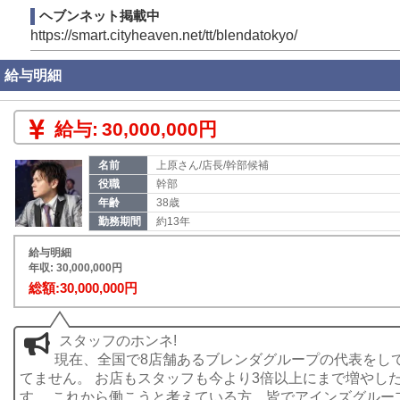
けど、今の現状に満足していない方はぜひご応募くださ
ヘブンネット掲載中
https://smart.cityheaven.net/tt/blendatokyo/
給与明細
給与:
30,000,000円
名前
上原さん/店長/幹部候補
役職
幹部
年齢
38歳
勤務期間
約13年
給与明細
年収: 30,000,000円
総額:30,000,000円
スタッフのホンネ!
現在、全国で8店舗あるブレンダグループの代表をし
てません。 お店もスタッフも今より3倍以上にまで増やし
す。 これから働こうと考えている方、皆でアインズグルー