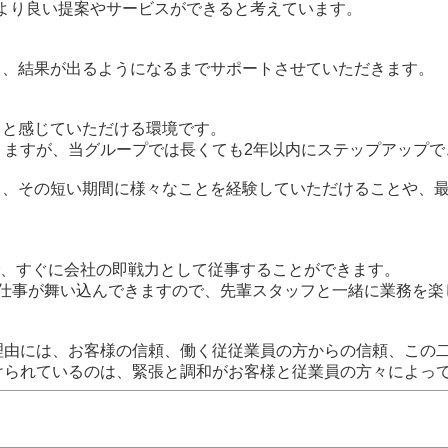
、より良い提案やサービスができると考えています。
が上りつめていけます。
し、結果が出るようになるまでサポートさせていただきます。
う。
！と感じていただける環境です。
りますが、当グループでは長くても2年以内にステップアップ
く、その短い期間に様々なことを経験していただけることや、
で、すぐに会社の即戦力として従事することができます。
お仕事が舞い込んできますので、先輩スタッフと一緒に業務を楽
理由には、お客様の信頼、働く従従業員の方からの信頼、この
けられているのは、緊張と調和がお客様と従業員の方々によっ