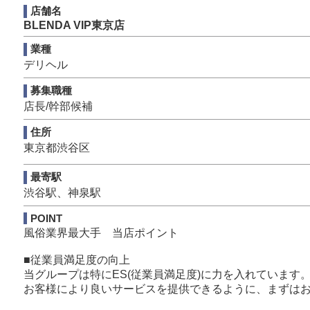
「何年経っても給料が上がらない」
店舗名
など現状に不安や不満を抱えている人は是非こちらをご
BLENDA VIP東京店
業種
当店は、
デリヘル
☑店長になりたい
募集職種
☑経験を活かしたい
店長/幹部候補
☑今よりもっと稼ぎたい
☑認められたい
住所
という意欲的な方を募集しています。
東京都渋谷区
【経験を活かす】
最寄駅
「人材は人財」と考えているVIP 東京には、すべてのス
自分が思っているのとは違う長所も当店で見つけること
渋谷駅、神泉駅
POINT
【明確な評価体制】
風俗業界最大手 当店ポイント
「意味が分からない注意を受ける」
“どこがどう悪い”のか教えてもらえないまま“正せない”
■従業員満足度の向上
目に見えるタスクでクリアする達成感、上司からの評価
当グループは特にES(従業員満足度)に力を入れています
お客様により良いサービスを提供できるように、まずは
【昇給・昇格】
出来たことが即反映され、給料UPに繋がる仕組みになっ