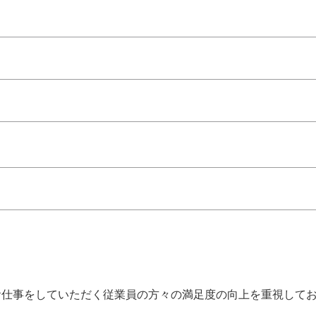
覧ください。
タッフにチャンスがあります。
が可能です。
なんてこともありません。
も得られる環境です。
。
お仕事をしていただく従業員の方々の満足度の向上を重視して
ています。