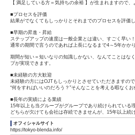
【 満足している方＝気持ちの余裕 】が生まれますので
昇給や昇格に年齢や実務経験歴など関係なく、デキる人
■プロセスを評価
【表彰式】
結果がでなくてもしっかりとそれまでのプロセスを評価
年に2回、グループ全体で表彰式が行われます。
働く全ての人に認められる瞬間がそこにあります。
■早期の昇進・昇給
チーム一丸となって一緒にトロフィーを勝ち取りましょ
ステップアップの速度は一般企業とは違い、すごく早い
通常の期間で言うのであれば上長になるまで4～5年かか
【希望を超える】
月収35万円表記に疑問があるかもしれません。
期間が短い＝短いなりの知識しかない、なんてことはな
プが実現できます。
キツイ仕事でも長時間勤務でもない。
VIP 東京は
■未経験の方大歓迎
✓週休2日
未経験の方にはOJTもしっかりとさせていただきますの
✓有給あり
“何をすればいいのだろう？”そんなことを考える暇なく
✓定時上がり
です。
■長年の実績による業績
15年以上も当グループがグループであり続けられている
当店でこの月収は『普通』なんです。
どちらが欠けても会社は存続できませんが、15年以上続
・稼ぎたい
オフィシャルサイト
・昇給したい
https://tokyo-blenda.info/