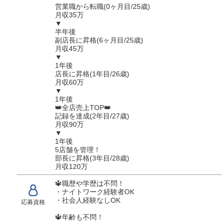
営業職から転職(0ヶ月目/25歳)
月収35万
▼
半年後
副店長に昇格(6ヶ月目/25歳)
月収45万
▼
1年後
店長に昇格(1年目/26歳)
月収60万
▼
1年後
👑全店売上TOP👑
記録を達成(2年目/27歳)
月収90万
▼
1年後
5店舗を管理！
部長に昇格(3年目/28歳)
月収120万
🔱職歴や学歴は不問！
・ナイトワーク経験者OK
・社会人経験なしOK
応募資格
🔱年齢も不問！