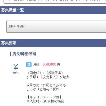
募集職種一覧
店長/幹部候補
募集要項
店長/幹部候補
650,000
月給 :
正
円
《固定給》+《役職手当》
給与
が手厚く【安定収入】が魅力！
成果や売上に応じて歩合も
しっかりと給与に反映！
【キャリアステップ例】
※入社時25歳 男性の場合