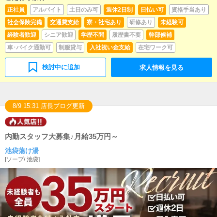
使い方などのアドバイスを行っていただきます。■PC
正社員
アルバイト
土日のみ可
週休2日制
日払い可
資格手当あり
更新業務ヘブンネットなど、ポータルサイト等の店舗
社会保険完備
交通費支給
寮・社宅あり
研修あり
未経験可
情報更新作業を行っていただきます。キャストの出勤
情報やイベント、求人ブログの作成となります。基本
経験者歓迎
シニア歓迎
学歴不問
履歴書不要
幹部候補
的にはボタンを押すだけや、ブログの更新時に簡単に
車･バイク通勤可
制服貸与
入社祝い金支給
在宅ワーク可
文字が入力出来れば問題ありません。PCが苦手な人で
も簡単にできます。■清掃・備品管理お客様やキャスト
の方に快適にお過ごしいただくため、店内の清掃や備
検討中に追加
求人情報を見る
品の管理・補充を行っていただきます。
8/9 15:31 店長ブログ更新
内勤スタッフ大募集♪月給35万円～
池袋蕩け湯
[
ソープ
/
池袋
]