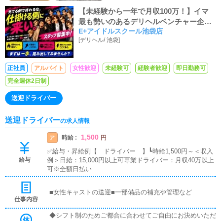
【未経験から一年で月収100万！】イマ
最も勢いのあるデリヘルベンチャー企
E+アイドルスクール池袋店
業！【未経験率80％！平均月収55万！】
[
デリヘル
/
池袋
]
正社員
アルバイト
女性歓迎
未経験可
経験者歓迎
即日勤務可
完全週休2日制
送迎ドライバー
送迎ドライバー
の求人情報
1,500
時給 :
ア
円
✅給与・昇給例【 ドライバー 】┗時給1,500円～＜収入
給与
例＞日給：15,000円以上可専業ドライバー：月収40万以上
可※全額日払い
■女性キャストの送迎■一部備品の補充や管理など
仕事内容
◆シフト制のためご都合に合わせてご自由にお決めいただ