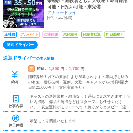
未経験・経験者ともに大歓迎！即日採用
可能・日払い可能・寮完備
アナラードライ
[
デリヘル
/
池袋
]
正社員
アルバイト
女性歓迎
未経験可
経験者歓迎
即日勤務可
送迎ドライバー
送迎ドライバー
の求人情報
1,300
1,700
時給 :
ア
円
～
円
随時昇給！以下の要素により加算されます・車両持ち込み
給与
の有無・運転技術・遅刻、欠勤・キャストからの評判最大
日給21,600円！（支給実績あり）
キャストの送迎業務・雑務なし！運転に専念できます！※
店内掃除、備品の清掃などはスタッフにお任せくださ
仕事内容
い。・安全運転がモットーです！急ぐからとスピード違反
をしたり、乱暴にしなくて大丈夫です。・働き方は自由で
す短時間だけ、週末だけ、別の仕事が終わってからの数時
希望により調整いたします
間全てOKです！
休日休暇