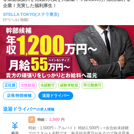
企業！充実した福利厚生！
STELLA TOKYO(ステラ東京)
[
デリヘル
/
池袋
]
正社員
女性歓迎
未経験可
経験者歓迎
即日勤務可
店長/幹部候補
送迎ドライバー
送迎ドライバー
の求人情報
1,500
時給 :
ア
円
時給：1,500円～アルバイト 時給1,500円～+歩合給未経験
給与
でのスタート金額です。毎月給与査定があるので毎月昇進