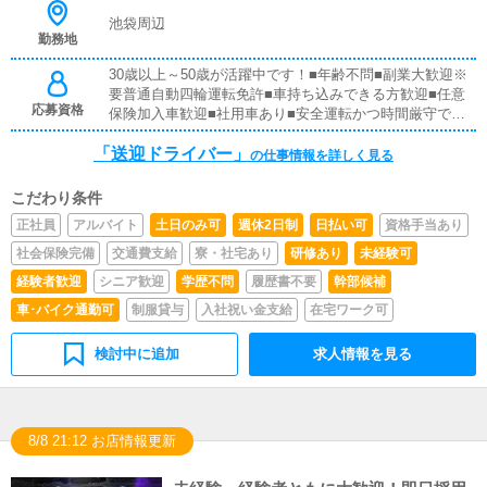
池袋周辺
勤務地
30歳以上～50歳が活躍中です！■年齢不問■副業大歓迎※
要普通自動四輪運転免許■車持ち込みできる方歓迎■任意
応募資格
保険加入車歓迎■社用車あり■安全運転かつ時間厳守でき
る方
「送迎ドライバー」
の仕事情報を詳しく見る
こだわり条件
正社員
アルバイト
土日のみ可
週休2日制
日払い可
資格手当あり
社会保険完備
交通費支給
寮・社宅あり
研修あり
未経験可
経験者歓迎
シニア歓迎
学歴不問
履歴書不要
幹部候補
車･バイク通勤可
制服貸与
入社祝い金支給
在宅ワーク可
検討中に追加
求人情報を見る
8/8 21:12 お店情報更新