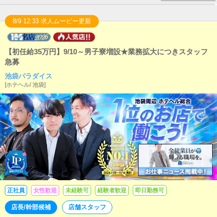
8/9 12:33 求人ムービー更新
【初任給35万円】9/10～男子寮増設★業務拡大につきスタッフ
急募
池袋パラダイス
[
ホテヘル
/
池袋
]
正社員
女性歓迎
未経験可
経験者歓迎
即日勤務可
店長/幹部候補
店舗スタッフ