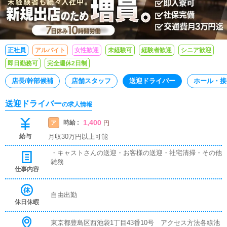
正社員
アルバイト
女性歓迎
未経験可
経験者歓迎
シニア歓迎
即日勤務可
完全週休2日制
店長/幹部候補
店舗スタッフ
送迎ドライバー
ホール・接
送迎ドライバー
の求人情報
1,400
時給 :
ア
円
給与
月収30万円以上可能
・キャストさんの送迎・お客様の送迎・社宅清掃・その他
雑務
仕事内容
自由出勤
休日休暇
東京都豊島区西池袋1丁目43番10号 アクセス方法各線池