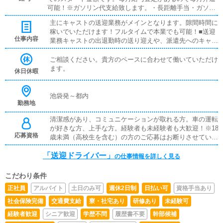
可能！※ガソリン代支給致します。・長距離手当・ガソリ
ン手当あり！ガソリン代支給致します！
主にキャストの送迎業務がメインとなります。隙間時間に
稼いでいただけます！フルタイムで本業でも可能！■送迎
仕事内容
業務キャストの出退勤時の送り迎えや、派遣先へのキャス
トの送迎を行っていただきます。最初は先輩ドライバーと
同乗して行動し、業務の流れを覚えていただきますので、
ご相談ください。貴方のペースに合わせて働いていただけ
未経験の方でも安心して働けます。お客様と対面で接客を
ます。
休日休暇
お願いすることはありません。ガソリン代・高速代は支給
します。
池袋発～都内
勤務地
清潔感があり、コミュニケーションが取れる方。車の運転
が好きな方、上手な方。経験者も未経験者も大歓迎！※18
応募資格
歳未満（高校生を含む）の方のご応募はお断りさせていた
だきます。質問からでも受付ておりますので、お気軽にご
「送迎ドライバー」
応募ご連絡ください。LINEからのご応募も受け付けてお
の仕事情報を詳しく見る
ります。ID：stellatokyo0214
こだわり条件
正社員
アルバイト
土日のみ可
週休2日制
日払い可
資格手当あり
社会保険完備
交通費支給
寮・社宅あり
研修あり
未経験可
経験者歓迎
シニア歓迎
学歴不問
履歴書不要
幹部候補