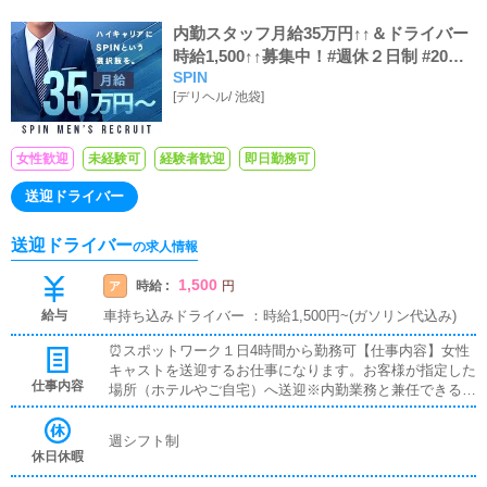
内勤スタッフ月給35万円↑↑＆ドライバー
時給1,500↑↑募集中！#週休２日制 #20代
SPIN
活躍中
[
デリヘル
/
池袋
]
女性歓迎
未経験可
経験者歓迎
即日勤務可
送迎ドライバー
送迎ドライバー
の求人情報
1,500
時給 :
ア
円
給与
車持ち込みドライバー ：時給1,500円~(ガソリン代込み)
⏰スポットワーク１日4時間から勤務可【仕事内容】女性
キャストを送迎するお仕事になります。お客様が指定した
仕事内容
場所（ホテルやご自宅）へ送迎※内勤業務と兼任できる方
積極採用中※ドライバーは週一、二の勤務でも大歓迎！
週シフト制
休日休暇