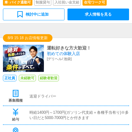
車･バイク通勤可
制服貸与
入社祝い金支給
在宅ワーク可
検討中に追加
求人情報を見る
8/9 15:18 お店情報更新
運転好きな方大歓迎！
初めての体験入店
[
デリヘル
/
池袋
]
正社員
未経験可
経験者歓迎
送迎ドライバー
募集職種
時給1400円～1700円(ガソリン代支給＋各種手当有り)※多
い日だと5000-7000円とか付きます
給与