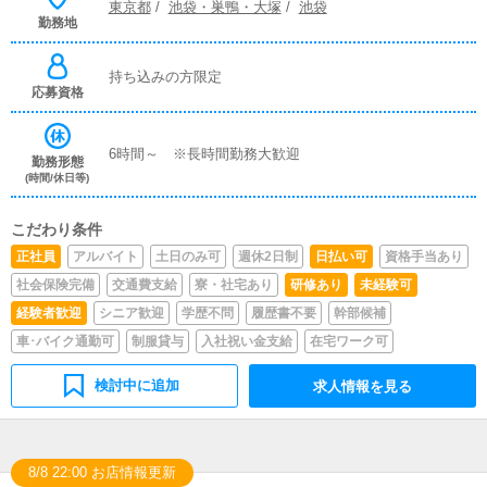
東京都
/
池袋・巣鴨・大塚
/
池袋
勤務地
持ち込みの方限定
応募資格
6時間～ ※長時間勤務大歓迎
勤務形態
(時間/休日等)
こだわり条件
正社員
アルバイト
土日のみ可
週休2日制
日払い可
資格手当あり
社会保険完備
交通費支給
寮・社宅あり
研修あり
未経験可
経験者歓迎
シニア歓迎
学歴不問
履歴書不要
幹部候補
車･バイク通勤可
制服貸与
入社祝い金支給
在宅ワーク可
検討中に追加
求人情報を見る
8/8 22:00 お店情報更新