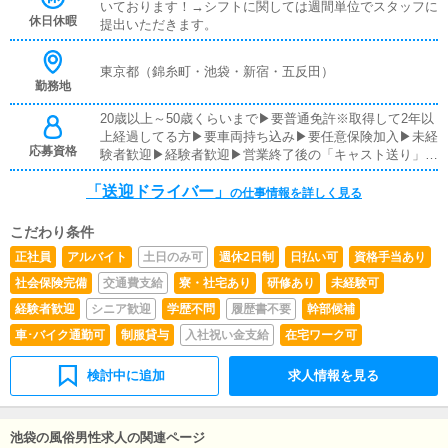
いております！→シフトに関しては週間単位でスタッフに
休日休暇
提出いただきます。
東京都（錦糸町・池袋・新宿・五反田）
勤務地
20歳以上～50歳くらいまで▶要普通免許※取得して2年以
上経過してる方▶要車両持ち込み▶要任意保険加入▶未経
応募資格
験者歓迎▶経験者歓迎▶営業終了後の「キャスト送り」ま
で対応可能な方優遇▶学歴・職歴・性別不問▶髪型・髪
「送迎ドライバー」
色・ピアス・ネイル・タトゥーOK！ ▶LGBTの方歓迎
の仕事情報を詳しく見る
こだわり条件
正社員
アルバイト
土日のみ可
週休2日制
日払い可
資格手当あり
社会保険完備
交通費支給
寮・社宅あり
研修あり
未経験可
経験者歓迎
シニア歓迎
学歴不問
履歴書不要
幹部候補
車･バイク通勤可
制服貸与
入社祝い金支給
在宅ワーク可
検討中に追加
求人情報を見る
池袋の風俗男性求人の関連ページ