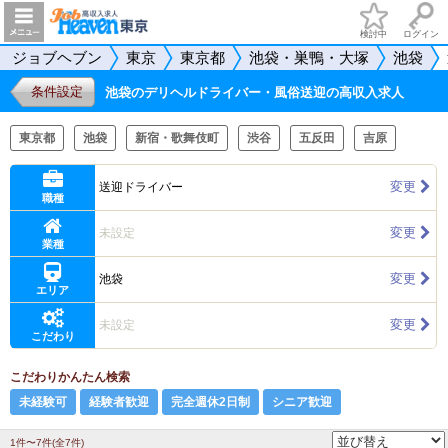
検討中
ログイン
ジョブヘブン
東京
東京都
池袋・巣鴨・大塚
池袋
条件設定
池袋のデリヘルドライバー・風俗送迎の高収入求人
東京都
池袋
新宿・歌舞伎町
渋谷
五反田
吉原
変更
送迎ドライバー
職種
変更
未設定
業種
変更
池袋
エリア
変更
未設定
こだわり
こだわりかんたん検索
未経験可
経験者歓迎
完全週休2日制
シニア歓迎
1件〜7件(全7件)