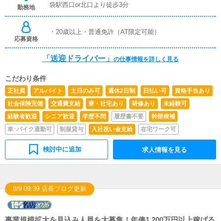
袋駅西口or北口より徒歩3分
勤務地
・20歳以上・普通免許（AT限定可能）
応募資格
「送迎ドライバー」
の仕事情報を詳しく見る
こだわり条件
正社員
アルバイト
土日のみ可
週休2日制
日払い可
資格手当あり
社会保険完備
交通費支給
寮・社宅あり
研修あり
未経験可
経験者歓迎
シニア歓迎
学歴不問
履歴書不要
幹部候補
車･バイク通勤可
制服貸与
入社祝い金支給
在宅ワーク可
検討中に追加
求人情報を見る
8/9 09:39 店長ブログ更新
事業規模拡大を見込み人員を大募集！年俸1,200万円以上稼げる