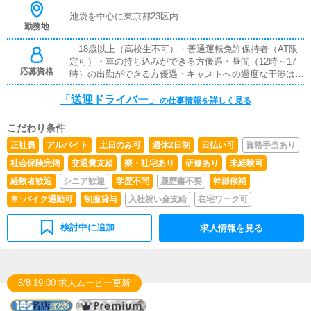
池袋を中心に東京都23区内
勤務地
・18歳以上（高校生不可）・普通運転免許保持者（AT限
定可）・車の持ち込みができる方優遇・昼間（12時～17
応募資格
時）の出勤ができる方優遇・キャストへの過度な干渉は厳
禁です★週5日以上出勤できる方は特に優遇します★
「送迎ドライバー」
の仕事情報を詳しく見る
こだわり条件
正社員
アルバイト
土日のみ可
週休2日制
日払い可
資格手当あり
社会保険完備
交通費支給
寮・社宅あり
研修あり
未経験可
経験者歓迎
シニア歓迎
学歴不問
履歴書不要
幹部候補
車･バイク通勤可
制服貸与
入社祝い金支給
在宅ワーク可
検討中に追加
求人情報を見る
8/8 19:00 求人ムービー更新