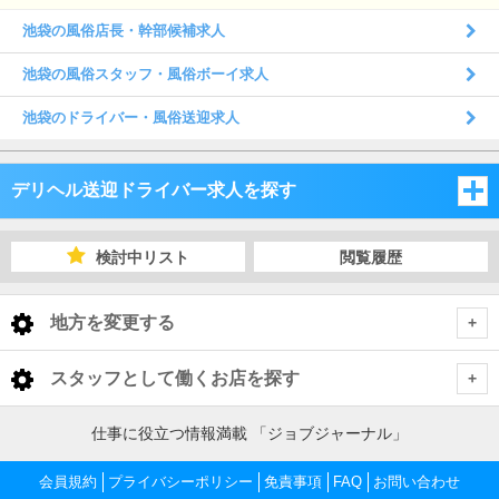
池袋の風俗店長・幹部候補求人
池袋の風俗スタッフ・風俗ボーイ求人
池袋のドライバー・風俗送迎求人
デリヘル送迎ドライバー求人を探す
東京都
検討中リスト
閲覧履歴
東京都
地方を変更する
東京都 デリヘル送迎ドライバー
<
全国トップ
スタッフとして働くお店を探す
池袋・巣鴨・大塚
北海道 男性高収入
東京都
仕事に役立つ情報満載 「ジョブジャーナル」
東北 男性高収入
新宿・歌舞伎町・大久保・高田馬場
池袋・巣鴨・大塚 デリヘル送迎ドライバー
会員規約
東京 男性高収入
プライバシーポリシー
免責事項
FAQ
お問い合わせ
神奈川県