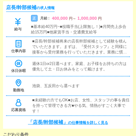
店長/幹部候補
の求人情報
400,000
1,000,000
月給 :
正
円
～
円
■基本給40万円~■役職手当(上限無し！)■月間売上歩合
給与
給15万円■他家賃手当・交通費支給等
■店長/幹部候補将来の店長幹部候補として経験を積ん
でいただきます。まずは、『受付スタッフ』と同様に
仕事内容
接客から受付業務を行っていただきます。業務に慣れ
てきたら、『キャストの管理』や『経営に関わる業
務』を順に覚えていただきます。早い方だと１年ぐら
週休1日or2日選べます。家庭、お子様をお持ちの方は
いで、店長として新しい店舗の運営をお任せします。■
優先して土・日お休みをとって戴けます。
休日休暇
対面接客・受付業務お客様からのお問合せや来店され
たお客様の案内を行っていただきます。予約の確認
や、会計作業、注意事項の喚起などをお願いします。
池袋、五反田から選べます
勤務地
簡単なマニュアルや、先輩スタッフに付いて業務内容
を見ながら徐々に覚えていただきますので、未経験の
■未経験の方でもOK■お店、女性、スタッフの事を責任
方でも安心して働けます。■企画の立案店舗イベントや
を持って管理できる方■やる気、情熱がすごく大事で
店舗運営など様々な企画を提案していただきます。
応募資格
す！
【新規のお客様の増加】【お客様のリピート率の向
上】【キャストの方の入店数の増加】など、売上UPに
「店長/幹部候補」
の仕事情報を詳しく見る
繋がる施策の提案を行っていただきます。■キャスト管
理お店で働いていただいているキャストの方が稼げる
ようにインターネットを使ったPR（写メ日記）などの
こだわり条件