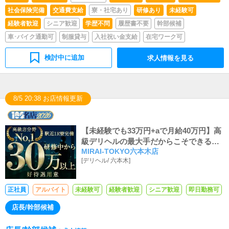
社会保険完備
交通費支給
寮・社宅あり
研修あり
未経験可
経験者歓迎
シニア歓迎
学歴不問
履歴書不要
幹部候補
車･バイク通勤可
制服貸与
入社祝い金支給
在宅ワーク可
検討中に追加
求人情報を見る
8/5 20:38 お店情報更新
【未経験でも33万円+aで月給40万円】高
級デリヘルの最大手だからこそできるワ
MIRAI-TOKYO六本木店
ンランク上の高収入と納得の高待遇でア
[
デリヘル
/
六本木
]
ナタをお迎えします！
正社員
アルバイト
未経験可
経験者歓迎
シニア歓迎
即日勤務可
店長/幹部候補