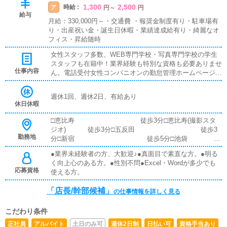
1,300
2,500
時給 :
ア
円
～
円
給与
月給：330,000円～・交通費 ・報奨金制度有り・駐車場有
り・出産祝い金・誕生日休暇・業績達成給有り・綺麗なオ
フィス・昇給随時
女性スタッフ多数、WEB専門学校・写真専門学校の学生
スタッフも在籍中！業界経験も特別な資格も必要ありませ
仕事内容
ん。電話受付女性コンパニオンの勤怠管理ホームページ更
新イベント企画提案ホームページ作成など
週休1回、週休2日、有給あり
休日休暇
□恵比寿 徒歩3分□恵比寿(撮影スタ
ジオ) 徒歩3分□五反田 徒歩3
勤務地
分□新宿 徒歩5分□池袋
徒歩1分 □目黒 準
●業界未経験者の方、大歓迎♪●真面目で素直な方。●明る
備中
く向上心のある方。●性別不問●Excel・Wordが多少でも
応募資格
使える方。
「店長/幹部候補」
の仕事情報を詳しく見る
こだわり条件
正社員
アルバイト
土日のみ可
週休2日制
日払い可
資格手当あり