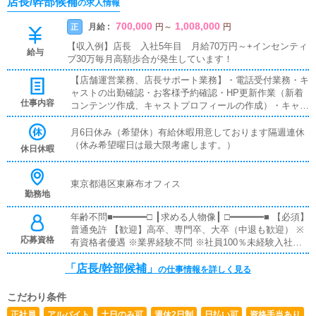
店長/幹部候補
の求人情報
700,000
1,008,000
月給 :
正
円
～
円
【収入例】店長 入社5年目 月給70万円～+インセンティ
給与
ブ30万毎月高額歩合が発生しています！
【店舗運営業務、店長サポート業務】・電話受付業務・キ
ャストの出勤確認・お客様予約確認・HP更新作業（新着
仕事内容
コンテンツ作成、キャストプロフィールの作成）・キャス
ト送迎（内勤がメインになります）・事務所の掃除、片付
け※接客のポイント弊社のサービスは、10～50万円と高単
月6日休み（希望休）有給休暇用意しております隔週連休
価質の高い接客が必須。コンサルティング力が身に付きま
（休み希望曜日は最大限考慮します。）
休日休暇
す。お電話にて・お客様から好みをヒアリング（なるべく
細かく）・ご提案（ここが腕の見せ所）・キャストマッチ
ング※業務や環境に慣れるまでしっかりサポートします！
東京都港区東麻布オフィス
勤務地
年齢不問■━━━━━━□ ┃求める人物像┃ □━━━━━━■ 【必須】
普通免許 【歓迎】高卒、専門卒、大卒（中退も歓迎） ※
応募資格
有資格者優遇 ※業界経験不問 ※社員100％未経験入社（業
界未経験者でも当社では活躍できます！） ※PCでグーグ
「店長/幹部候補」
ル検索できるレベルであれば問題ありません！！
の仕事情報を詳しく見る
こだわり条件
正社員
アルバイト
土日のみ可
週休2日制
日払い可
資格手当あり