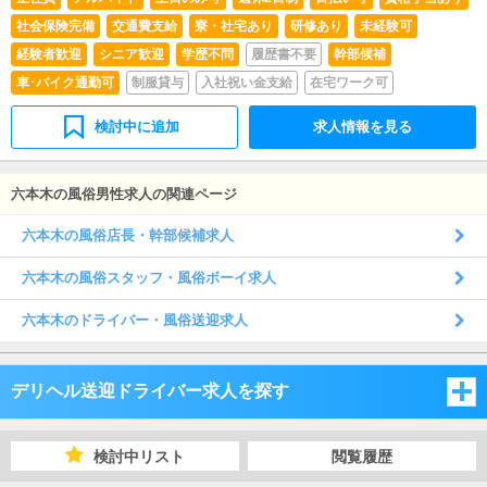
社会保険完備
交通費支給
寮・社宅あり
研修あり
未経験可
経験者歓迎
シニア歓迎
学歴不問
履歴書不要
幹部候補
車･バイク通勤可
制服貸与
入社祝い金支給
在宅ワーク可
検討中に追加
求人情報を見る
六本木の風俗男性求人の関連ページ
六本木の風俗店長・幹部候補求人
六本木の風俗スタッフ・風俗ボーイ求人
六本木のドライバー・風俗送迎求人
デリヘル送迎ドライバー求人を探す
東京都
検討中リスト
閲覧履歴