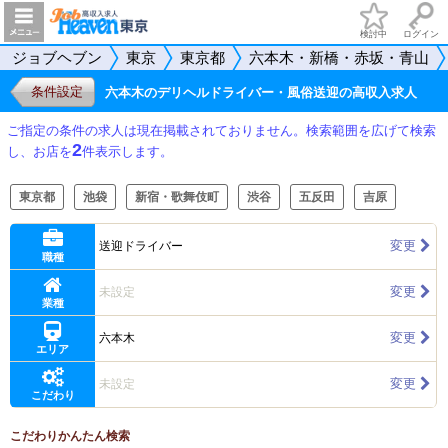
検討中
ログイン
ジョブヘブン
東京
東京都
六本木・新橋・赤坂・青山
条件設定
六本木のデリヘルドライバー・風俗送迎の高収入求人
ご指定の条件の求人は現在掲載されておりません。検索範囲を広げて検索
2
し、お店を
件表示します。
東京都
池袋
新宿・歌舞伎町
渋谷
五反田
吉原
変更
送迎ドライバー
職種
変更
未設定
業種
変更
六本木
エリア
変更
未設定
こだわり
こだわりかんたん検索