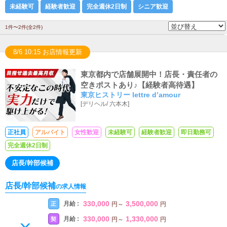
未経験可
経験者歓迎
完全週休2日制
シニア歓迎
1件〜2件(全2件)
8/6 10:15 お店情報更新
東京都内で店舗展開中！店長・責任者の
空きポストあり♪【経験者高待遇】
東京ヒストリー lettre d’amour
[
デリヘル
/
六本木
]
正社員
アルバイト
女性歓迎
未経験可
経験者歓迎
即日勤務可
完全週休2日制
店長/幹部候補
店長/幹部候補
の求人情報
330,000
3,500,000
月給 :
正
円
～
円
330,000
1,330,000
月給 :
契
円
～
円