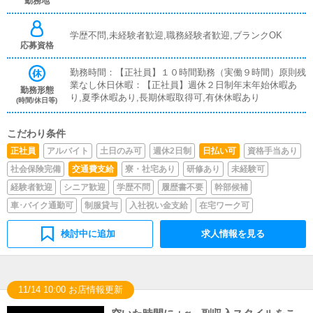
勤務地
学歴不問,未経験者歓迎,職務経験者歓迎,ブランクOK
応募資格
勤務時間：【正社員】１０時間勤務（実働９時間）原則残
業なし休日休暇：【正社員】週休２日制年末年始休暇あ
勤務形態
り,夏季休暇あり,長期休暇取得可,有休休暇あり
(時間/休日等)
こだわり条件
正社員
アルバイト
土日のみ可
週休2日制
日払い可
資格手当あり
社会保険完備
交通費支給
寮・社宅あり
研修あり
未経験可
経験者歓迎
シニア歓迎
学歴不問
履歴書不要
幹部候補
車･バイク通勤可
制服貸与
入社祝い金支給
在宅ワーク可
検討中に追加
求人情報を見る
11/14 10:00 お店情報更新