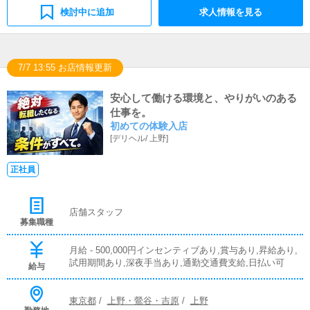
検討中に追加
求人情報を見る
7/7 13:55 お店情報更新
安心して働ける環境と、やりがいのある
仕事を。
初めての体験入店
[
デリヘル
/
上野
]
正社員
店舗スタッフ
募集職種
月給 - 500,000円インセンティブあり,賞与あり,昇給あり,
試用期間あり,深夜手当あり,通勤交通費支給,日払い可
給与
東京都
/
上野・鶯谷・吉原
/
上野