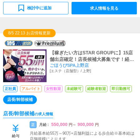
検討中に追加
求人情報を見る
8/5 22:13 お店情報更新
【稼ぎたい方はSTAR GROUPに】15店
舗出店確定！店長候補大募集です！経験
ごほうびSPA上野店
により店長スタートも、未経験でも3ヶ月
[
エステ（店舗型）
/
上野
]
で店長に昇格可能です！
正社員
アルバイト
女性歓迎
未経験可
経験者歓迎
即日勤務可
店長/幹部候補
店長/幹部候補
の求人情報
550,000
900,000
月給 :
正
円
～
円
月給基本給55万～90万+店舗利益による歩合給※基本給は
給与
店舗規模によります