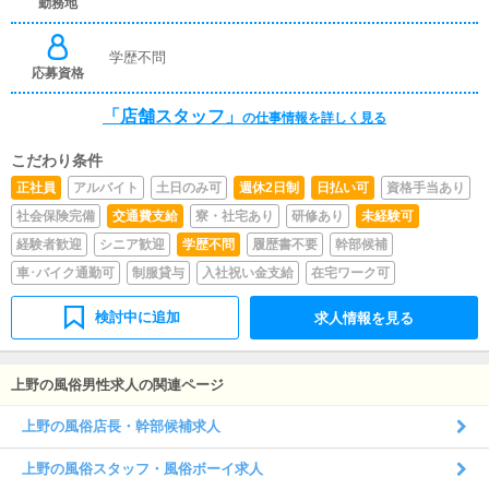
勤務地
学歴不問
応募資格
「店舗スタッフ」
の仕事情報を詳しく見る
こだわり条件
正社員
アルバイト
土日のみ可
週休2日制
日払い可
資格手当あり
社会保険完備
交通費支給
寮・社宅あり
研修あり
未経験可
経験者歓迎
シニア歓迎
学歴不問
履歴書不要
幹部候補
車･バイク通勤可
制服貸与
入社祝い金支給
在宅ワーク可
検討中に追加
求人情報を見る
上野の風俗男性求人の関連ページ
上野の風俗店長・幹部候補求人
上野の風俗スタッフ・風俗ボーイ求人