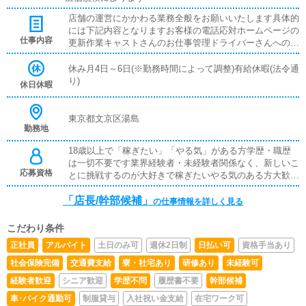
店舗の運営にかかわる業務全般をお願いいたします具体的
には下記内容となりますお客様の電話応対ホームページの
仕事内容
更新作業キャストさんのお仕事管理ドライバーさんへの業
務連絡スタッフ教育面接対応
休み月4日～6日(※勤務時間によって調整)有給休暇(法令通
り)
休日休暇
東京都文京区湯島
勤務地
18歳以上で「稼ぎたい」「やる気」がある方学歴・職歴
は一切不要です業界経験者・未経験者関係なく、新しいこ
応募資格
とに挑戦するのが大好きで稼ぎたいやる気のある方大歓迎
です先輩スタッフが丁寧にレクチャーしますので、やる気
「店長/幹部候補」
さえあればすぐに昇格可能です※従業員雇用契約、業務委
の仕事情報を詳しく見る
託契約の選択できます
こだわり条件
正社員
アルバイト
土日のみ可
週休2日制
日払い可
資格手当あり
社会保険完備
交通費支給
寮・社宅あり
研修あり
未経験可
経験者歓迎
シニア歓迎
学歴不問
履歴書不要
幹部候補
車･バイク通勤可
制服貸与
入社祝い金支給
在宅ワーク可