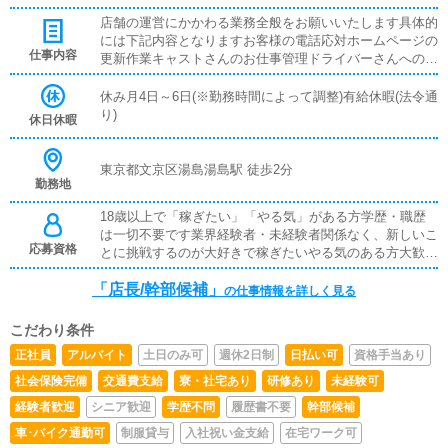
店舗の運営にかかわる業務全般をお願いいたします具体的
には下記内容となりますお客様の電話応対ホームページの
仕事内容
更新作業キャストさんのお仕事管理ドライバーさんへの業
務連絡スタッフ教育面接対応
休み月4日～6日(※勤務時間によって調整)有給休暇(法令通
り)
休日休暇
東京都文京区湯島湯島駅 徒歩2分
勤務地
18歳以上で「稼ぎたい」「やる気」がある方学歴・職歴
は一切不要です業界経験者・未経験者関係なく、新しいこ
応募資格
とに挑戦するのが大好きで稼ぎたいやる気のある方大歓迎
です先輩スタッフが丁寧にレクチャーしますので、やる気
「店長/幹部候補」
さえあればすぐに昇格可能です※従業員雇用契約、業務委
の仕事情報を詳しく見る
託契約の選択できます
こだわり条件
正社員
アルバイト
土日のみ可
週休2日制
日払い可
資格手当あり
社会保険完備
交通費支給
寮・社宅あり
研修あり
未経験可
経験者歓迎
シニア歓迎
学歴不問
履歴書不要
幹部候補
車･バイク通勤可
制服貸与
入社祝い金支給
在宅ワーク可