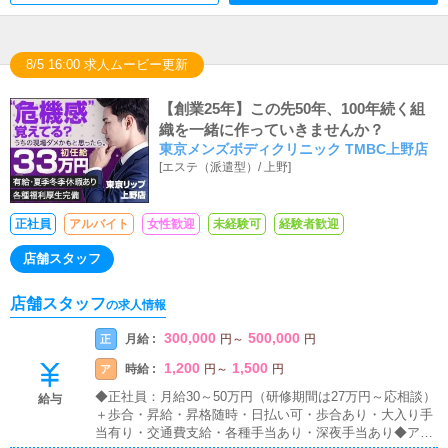
8/5 16:00 求人ムービー更新
【創業25年】この先50年、100年続く組
織を一緒に作っていきませんか？
東京メンズボディクリニック TMBC上野店
[
エステ（派遣型）
/
上野
]
正社員
アルバイト
女性歓迎
未経験可
経験者歓迎
店舗スタッフ
店舗スタッフ
の求人情報
300,000
500,000
月給 :
正
円
～
円
1,200
1,500
時給 :
ア
円
～
円
◆正社員：月給30～50万円（研修期間は27万円～応相談）
給与
＋歩合・昇給・昇格随時・日払い可・歩合あり・大入り手
当有り・交通費支給・各種手当あり・深夜手当あり◆アル