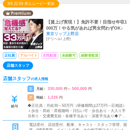
日の希望日がある場合は、お気軽にお問い合わせくださ
8/5 22:04 求人ムービー更新
い。【５】その他（正社員）・9：00から21：00までの間
の9時間（1時間休憩含む実働8時間）・「9:00～18:00」
「10:00～19:00」・「11:00～20:00」「12:00～21:00」・
【賃上げ実現！】免許不要！目指せ年収1
4つからお選びいただけます。
000万！やる気があれば男女問わずOK♪
東京リップ上野店
[
デリヘル
/
上野
]
正社員
アルバイト
女性歓迎
未経験可
経験者歓迎
店舗スタッフ
店舗スタッフ
の求人情報
330,000
500,000
月給 :
正
円
～
円
1,226
時給 :
ア
円
◆正社員：月給30～50万円（研修期間は27万円～応相談）
給与
＋歩合・昇給・昇格随時・日払い可・歩合あり・大入り手
当有り・交通費支給・各種手当あり・深夜手当あり◆アル
バイト：時給1,200円～※22時以降 深夜手当あり・昇給・
電話受付、店頭受付、配車、キャスト・スタッフ管理、面
昇格随時・日払い可・大入り手当有り・交通費支給・正社
接、WEB更新、イベント企画、その他店舗マネジメント