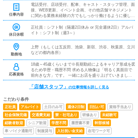
バイト：時給1,200～1,500円※22時以降 深夜手当あり・
電話受付、店頭受付、配車、キャスト・スタッフ管理、面
昇給・昇格随時・日払い可・大入り手当有り・交通費支
接、WEB更新、イベント企画、その他店舗マネジメント
給・正社員登用あり・各種手当あり
仕事内容
に関わる業務未経験の方でもしっかり働けるように優しく
丁寧にサポートしますので安心してご応募ください。
正社員：シフト制（隔週2日休み or 完全週休2日）アルバ
イト：シフト制（週3～）
休日休暇
上野（もしくは五反田、池袋、新宿、渋谷、秋葉原、立川
などの都内各所）
勤務地
18歳～45歳くらいまで※長期勤続によるキャリア形成を図
るため学歴・職歴不問 求める人物像は「明るく真面目で
応募資格
前向きな方」です。 一緒にお店を盛り上げていきましょ
う！
「店舗スタッフ」
の仕事情報を詳しく見る
こだわり条件
正社員
アルバイト
土日のみ可
週休2日制
日払い可
資格手当あり
社会保険完備
交通費支給
寮・社宅あり
研修あり
未経験可
経験者歓迎
シニア歓迎
学歴不問
履歴書不要
幹部候補
車･バイク通勤可
制服貸与
入社祝い金支給
在宅ワーク可