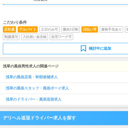
こだわり条件
正社員
アルバイト
土日のみ可
週休2日制
日払い可
資格手当あり
制服貸与
入社祝い金支給
在宅ワーク可
検討中に追加
浅草の風俗男性求人の関連ページ
浅草の風俗店長・幹部候補求人
浅草の風俗スタッフ・風俗ボーイ求人
浅草のドライバー・風俗送迎求人
デリヘル送迎ドライバー求人を探す