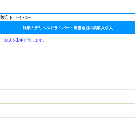
送迎ドライバー
浅草のデリヘルドライバー・風俗送迎の高収入求人
1
し、お店を
件表示します。