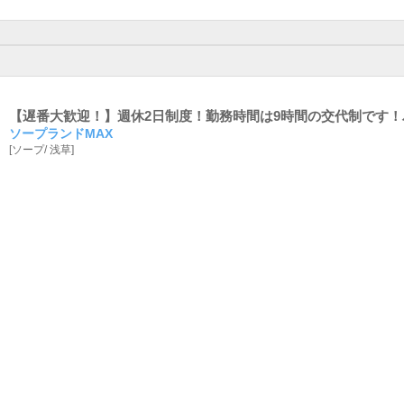
【遅番大歓迎！】週休2日制度！勤務時間は9時間の交代制です！
ソープランドMAX
[
ソープ
/
浅草
]