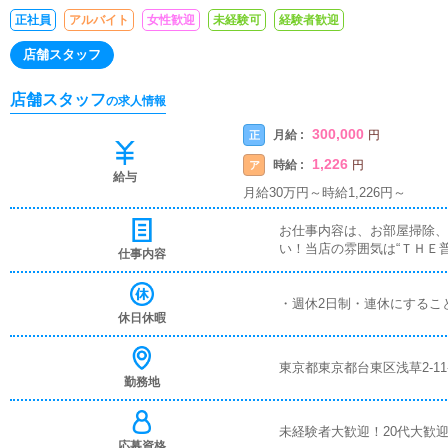
正社員
アルバイト
女性歓迎
未経験可
経験者歓迎
店舗スタッフ
店舗スタッフ
の求人情報
300,000
月給 :
正
円
1,226
時給 :
ア
円
給与
月給30万円～時給1,226円～
お仕事内容は、お部屋掃除、
い！当店の雰囲気は“ＴＨＥ
仕事内容
・週休2日制・連休にするこ
休日休暇
東京都東京都台東区浅草2-11-
勤務地
未経験者大歓迎！20代大歓
応募資格