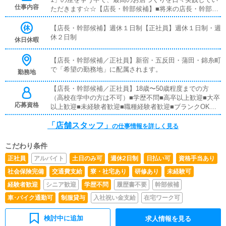
仕事内容
ただきます☆☆【店長・幹部候補】■将来の店長・幹部候
補として経験を積んでいただきます。まずは『受付スタッ
フ』と同様に、接客や受付業務からスタートしていただき
【店長・幹部候補】週休１日制【正社員】週休１日制・週
ます。業務に慣れてきたら、『キャストの管理』や『経営
休２日制
休日休暇
に関わる業務』を順に習得していただきます。早い方であ
れば、1年ほどで店長として新しい店舗の運営を任される
【店長・幹部候補／正社員】新宿・五反田・蒲田・錦糸町
こともあります。【正社員】■対面接客業務お客様からの
で「希望の勤務地」に配属されます。
勤務地
お問い合わせ対応や、一部店舗においてはご来店されたお
客様の案内をお願いします。予約の確認、会計作業、注意
【店長・幹部候補／正社員】18歳〜50歳程度までの方
事項のご案内などを担当していただきます。簡単なマニュ
（高校在学中の方は不可）■学歴不問■高卒以上歓迎■大卒
アルがあり、先輩スタッフについて学びながら業務を覚え
応募資格
以上歓迎■未経験者歓迎■職種経験者歓迎■ブランクOK全
ていけるので、未経験の方でも安心です。■企画の立案店
国総合第1位のウルトラグループで働いてみたいという方
舗イベントや店舗運営に関するさまざまな企画を提案して
「店舗スタッフ」
なら、どなたでも大歓迎です！
の仕事情報を詳しく見る
いただきます。【新規のお客様の増加】【リピート率の向
上】【キャストの入店数の増加】など、売上アップにつな
がる施策の提案をお願いします。■キャスト管理キャスト
こだわり条件
がしっかり稼げるよう、インターネットを活用したPR
正社員
アルバイト
土日のみ可
週休2日制
日払い可
資格手当あり
（写メ日記など）の効果的な使い方をアドバイスしていた
社会保険完備
交通費支給
寮・社宅あり
研修あり
未経験可
だきます。■PC更新業務ヘブンネットなどポータルサイト
の店舗情報を更新します。キャストの出勤情報やイベン
経験者歓迎
シニア歓迎
学歴不問
履歴書不要
幹部候補
ト、求人ブログの作成などを行います。基本的にはボタン
車･バイク通勤可
制服貸与
入社祝い金支給
在宅ワーク可
操作や簡単な文字入力ができれば大丈夫です。PCが苦手
な方でも問題なくできます。■清掃・備品管理お客様やキ
ャストに快適に過ごしていただけるよう、店内の清掃や備
検討中に追加
求人情報を見る