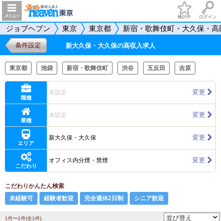
検討中
ログイン
ジョブヘブン
東京
東京都
新宿・歌舞伎町・大久保・高
条件設定
新大久保・大久保の高収入求人
東京都
池袋
新宿・歌舞伎町
渋谷
五反田
吉原
変更
未設定
職種
変更
未設定
業種
変更
新大久保・大久保
エリア
変更
オフィス内分煙・禁煙
こだわり
こだわりかんたん検索
未経験可
経験者歓迎
完全週休2日制
シニア歓迎
1件〜1件(全1件)