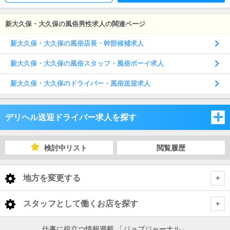
品の管理・補充をお願いします。・お客様にとっての「最
高」とは何か・キャストにとっての「最高」とは何か・仲
間である従業員にとっての「最高」とは何かこれらを日々
新大久保・大久保の風俗男性求人の関連ページ
の業務の中で常に考え、それを実現（具現化・可視化）し
ていくことが、店長・幹部の基本的な役割です。
新大久保・大久保の風俗店長・幹部候補求人
新大久保・大久保の風俗スタッフ・風俗ボーイ求人
新大久保・大久保のドライバー・風俗送迎求人
デリヘル送迎ドライバー求人を探す
東京都
検討中リスト
閲覧履歴
東京都
地方を変更する
東京都 デリヘル送迎ドライバー
<
全国トップ
スタッフとして働くお店を探す
池袋・巣鴨・大塚
北海道 男性高収入
東京都
仕事に役立つ情報満載 「ジョブジャーナル」