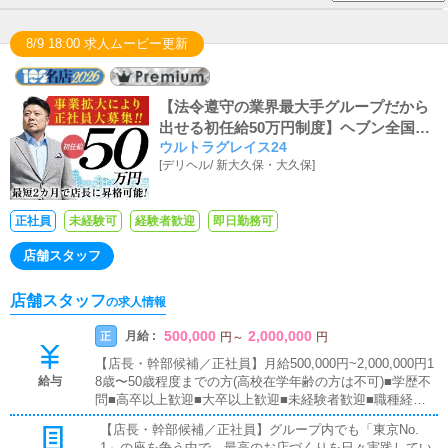
8/9 18:00 求人ムービー更新
【法令遵守の業界最大手グループだから
出せる初任給50万円制度】ヘブン全国総
ウルトラグレイス24
合1位、ヘブンプレミアム全国1位、日本
[
デリヘル
/
新大久保・大久保
]
を代表する業界最大手！ウルトラグルー
プは正社員を積極採用中！！強い意欲の
あるアナタなら積極的に昇給・昇格させ
正社員
未経験可
経験者歓迎
即日勤務可
ることを約束します！！風俗のお仕事が
全くの未経験でもサポート体制は万全で
店舗スタッフ
す！！
店舗スタッフ
の求人情報
500,000
2,000,000
月給 :
正
円
～
円
【店長・幹部候補／正社員】月給500,000円~2,000,000円1
給与
8歳〜50歳程度までの方(高校在学年齢の方は不可)■学歴不
問■高卒以上歓迎■大卒以上歓迎■未経験者歓迎■職種経験
者歓迎■ブランクOK全国総合第1位のウルトラグループで
【店長・幹部候補／正社員】グループ内でも「東京No.
働いてみたいという方なら、どなたでも大歓迎です！
1」の座を争う中で、最高のお店づくりを日々実践してい