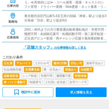
う。≪具体的には≫・コール接客・面接・キャストのシ
万円／月月間の業績に応じて、固定給とは別に、業績給が
仕事内容
フト管理・ドライバー業務・Web更新・ネット集客・リア
支給されます。2021年度の支給額は、月額平均で何と7万
ル集客構築 など※慣れてきたら、幹部候補として、富裕
円。「やりがい」が続きますよね。
層顧客に対する営業を行っていきましょう
東京都渋谷区円山町5-4京王井の頭線「神泉」駅より徒歩3
分各線「渋谷」駅より徒歩8分
勤務地
20代～40代までの方◎要普通自動車運転免許・学歴不問・
職歴不問・未経験応募可・転職回数不問・第二新卒歓迎・
応募資格
正社員デビュー歓迎・再チャレンジ応援※風俗業経験者優
遇。これまでに売上を上げた実績のある方は、尚優遇しま
「店舗スタッフ」
す。
の仕事情報を詳しく見る
こだわり条件
正社員
アルバイト
土日のみ可
週休2日制
日払い可
資格手当あり
社会保険完備
交通費支給
寮・社宅あり
研修あり
未経験可
経験者歓迎
シニア歓迎
学歴不問
履歴書不要
幹部候補
車･バイク通勤可
制服貸与
入社祝い金支給
在宅ワーク可
検討中に追加
求人情報を見る