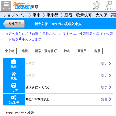
検討中
ログイン
ジョブヘブン
東京
東京都
新宿・歌舞伎町・大久保・高
条件設定
新大久保・大久保の高収入求人
ご指定の条件の求人は現在掲載されておりません。検索範囲を広げて検索
4
し、お店を
件表示します。
東京都
池袋
新宿・歌舞伎町
渋谷
五反田
吉原
変更
未設定
職種
変更
未設定
業種
変更
新大久保・大久保
エリア
変更
時給1,300円以上
こだわり
こだわりかんたん検索