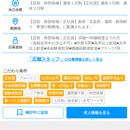
フ』と同様に、接客や受付業務からスタートしていただき
【店長・幹部候補】週休１日制【正社員】週休１日制・週
ます。業務に慣れてきたら、『キャストの管理』や『経営
休２日制
休日休暇
に関わる業務』を順に習得していただきます。早い方であ
れば、1年ほどで店長として新しい店舗の運営を任される
【店長・幹部候補／正社員】新宿・五反田・蒲田・錦糸町
こともあります。【正社員】■対面接客業務お客様からの
で「希望の勤務地」に配属されます。
勤務地
お問い合わせ対応や、一部店舗においてはご来店されたお
客様の案内をお願いします。予約の確認、会計作業、注意
【店長・幹部候補／正社員】18歳〜50歳程度までの方
事項のご案内などを担当していただきます。簡単なマニュ
（高校在学中の方は不可）■学歴不問■高卒以上歓迎■大卒
アルがあり、先輩スタッフについて学びながら業務を覚え
応募資格
以上歓迎■未経験者歓迎■職種経験者歓迎■ブランクOK全
ていけるので、未経験の方でも安心です。■企画の立案店
国総合第1位のウルトラグループで働いてみたいという方
舗イベントや店舗運営に関するさまざまな企画を提案して
「店舗スタッフ」
なら、どなたでも大歓迎です！
の仕事情報を詳しく見る
いただきます。【新規のお客様の増加】【リピート率の向
上】【キャストの入店数の増加】など、売上アップにつな
がる施策の提案をお願いします。■キャスト管理キャスト
こだわり条件
がしっかり稼げるよう、インターネットを活用したPR
正社員
アルバイト
土日のみ可
週休2日制
日払い可
資格手当あり
（写メ日記など）の効果的な使い方をアドバイスしていた
社会保険完備
交通費支給
寮・社宅あり
研修あり
未経験可
だきます。■PC更新業務ヘブンネットなどポータルサイト
の店舗情報を更新します。キャストの出勤情報やイベン
経験者歓迎
シニア歓迎
学歴不問
履歴書不要
幹部候補
ト、求人ブログの作成などを行います。基本的にはボタン
車･バイク通勤可
制服貸与
入社祝い金支給
在宅ワーク可
操作や簡単な文字入力ができれば大丈夫です。PCが苦手
な方でも問題なくできます。■清掃・備品管理お客様やキ
ャストに快適に過ごしていただけるよう、店内の清掃や備
検討中に追加
求人情報を見る
品の管理・補充をお願いします。・お客様にとっての「最
高」とは何か・キャストにとっての「最高」とは何か・仲
間である従業員にとっての「最高」とは何かこれらを日々