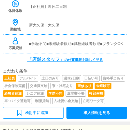
覚えていただきますので、未経験の方でも安心して働けま
【正社員】週休二日制
す。■企画の立案店舗イベントや店舗運営など様々な企画
休日休暇
を提案していただきます。【新規のお客様の増加】【お客
様のリピート率の向上】【キャストの方の入店数の増加】
など、売上UPに繋がる施策の提案を行っていただきま
新大久保・大久保
勤務地
す。■キャスト管理お店で働いていただいているキャスト
の方が稼げるようにインターネットを使ったPR（写メ日
記）などの使い方などのアドバイスを行っていただきま
■学歴不問■未経験者歓迎■職種経験者歓迎■ブランクOK
す。■PC更新業務ヘブンネットなど、ポータルサイト等の
応募資格
店舗情報更新作業を行っていただきます。キャストの出勤
情報やイベント、求人ブログの作成となります。基本的に
「店舗スタッフ」
の仕事情報を詳しく見る
はボタンを押すだけや、ブログの更新時に簡単に文字が入
力出来れば問題ありません。PCが苦手な人でも簡単にで
こだわり条件
きます。■清掃・備品管理お客様やキャストの方に快適に
お過ごしいただくため、店内の清掃や備品の管理・補充を
正社員
アルバイト
土日のみ可
週休2日制
日払い可
資格手当あり
行っていただきます。
社会保険完備
交通費支給
寮・社宅あり
研修あり
未経験可
経験者歓迎
シニア歓迎
学歴不問
履歴書不要
幹部候補
車･バイク通勤可
制服貸与
入社祝い金支給
在宅ワーク可
検討中に追加
求人情報を見る