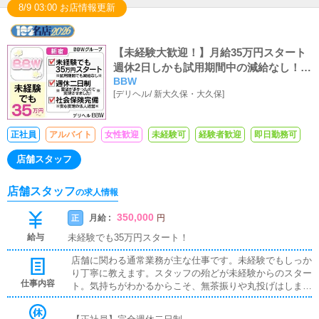
8/9 03:00 お店情報更新
【未経験大歓迎！】月給35万円スタート
週休2日しかも試用期間中の減給なし！新
BBW
宿で本気で稼ぎたいならBBW！
[
デリヘル
/
新大久保・大久保
]
正社員
アルバイト
女性歓迎
未経験可
経験者歓迎
即日勤務可
店舗スタッフ
店舗スタッフ
の求人情報
350,000
月給 :
正
円
給与
未経験でも35万円スタート！
店舗に関わる通常業務が主な仕事です。未経験でもしっか
り丁寧に教えます。スタッフの殆どが未経験からのスター
仕事内容
ト。気持ちがわかるからこそ、無茶振りや丸投げはしませ
ん。店舗運営、人材・店舗の育成、女子面接、マネジメン
ト、各種決済※年内6店舗出店計画ありポスト空きまだあ