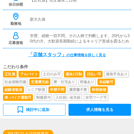
【正社員】完全週休二日制
ります。※店長経験者優遇・主任スタート可■店長/幹部候
休日休暇
補将来の店長幹部候補として経験を積んでいただきます。
まずは、『受付スタッフ』と同様に接客から受付業務を行
っていただきます。業務に慣れてきたら、『キャストの管
新大久保
勤務地
理』や『経営に関わる業務』を順に覚えていただきます。
早い方だと１年ぐらいで、店長として新しい店舗の運営を
お任せします。■対面接客・受付業務お客様からのお問合
学歴、経験一切不問。その人柄で判断します。20代から3
せや来店されたお客様の案内を行っていただきます。予約
0代の方、大歓迎長期勤続によるキャリア形成を図るため
応募資格
の確認や、会計作業、注意事項の喚起などをお願いしま
す。簡単なマニュアルや、先輩スタッフに付いて業務内容
「店舗スタッフ」
の仕事情報を詳しく見る
を見ながら徐々に覚えていただきますので、未経験の方で
も安心して働けます。■企画の立案店舗イベントや店舗運
こだわり条件
営など様々な企画を提案していただきます。【新規のお客
様の増加】【お客様のリピート率の向上】【キャストの方
正社員
アルバイト
土日のみ可
週休2日制
日払い可
資格手当あり
の入店数の増加】など、売上UPに繋がる施策の提案を行
社会保険完備
交通費支給
寮・社宅あり
研修あり
未経験可
っていただきます。■キャスト管理お店で働いていただい
ているキャストの方が稼げるようにインターネットを使っ
経験者歓迎
シニア歓迎
学歴不問
履歴書不要
幹部候補
たPR（写メ日記）などの使い方などのアドバイスを行っ
車･バイク通勤可
制服貸与
入社祝い金支給
在宅ワーク可
ていただきます。■PC更新業務ヘブンネットなど、ポータ
ルサイト等の店舗情報更新作業を行っていただきます。キ
検討中に追加
求人情報を見る
ャストの出勤情報やイベント、求人ブログの作成となりま
す。基本的にはボタンを押すだけや、ブログの更新時に簡
単に文字が入力出来れば問題ありません。PCが苦手な人
でも簡単にできます。■清掃・備品管理お客様やキャスト
の方に快適にお過ごしいただくため、店内の清掃や備品の
8/9 00:32 お店情報更新