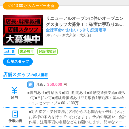
の業務の中で常に考え、それを実現（具現化・可視化）し
8/8 13:00 求人ムービー更新
ていくことが、店長・幹部の基本的な役割です。
リニューアルオープンに伴いオープニン
グスタッフ大募集！！確実に手取り35万
全裸革命orおもいっきり痴漢電車
円スタート保証！！ 都内最大級のグルー
[
ホテヘル
/
新大久保・大久保
]
プです♪
正社員
未経験可
経験者歓迎
店舗スタッフ
店舗スタッフ
の求人情報
350,000
月給 :
正
円
■賞与あり■昇給あり■試用期間あり■通勤交通費支給■週払
給与
い可■日払い可■経験者優遇あり▽月収例1年勤務：基本給
＋インセンティブ＝60～100万
■対面接客・受付業務お客様からのお問合せや来店された
お客様の案内を行っていただきます。予約の確認や、会計
仕事内容
作業、注意事項の喚起などをお願いします。簡単なマニュ
アルや、先輩スタッフに付いて業務内容を見ながら徐々に