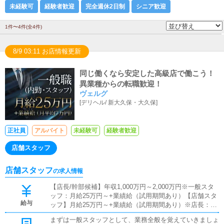
未経験可
経験者歓迎
完全週休2日制
シニア歓迎
1件〜4件(全4件)
8/9 03:11 お店情報更新
同じ働くなら安定した高級店で働こう！
異業種からの転職歓迎！
ヴェルグ
[
デリヘル
/
新大久保・大久保
]
正社員
アルバイト
未経験可
経験者歓迎
店舗スタッフ
店舗スタッフ
の求人情報
【店長/幹部候補】年収1,000万円～2,000万円※一般スタ
ッフ：月給25万円～+業績給（試用期間あり）【店舗スタ
給与
ッフ】月給25万円～+業績給（試用期間あり）※店長：年
収1,000万円～2,000万円---◇◆ここがポイント◆◇週休2
まずは一般スタッフとして、業務全般を覚えていきましょ
日 25万円～週休1日 30万円～業績給支給額は、平均7