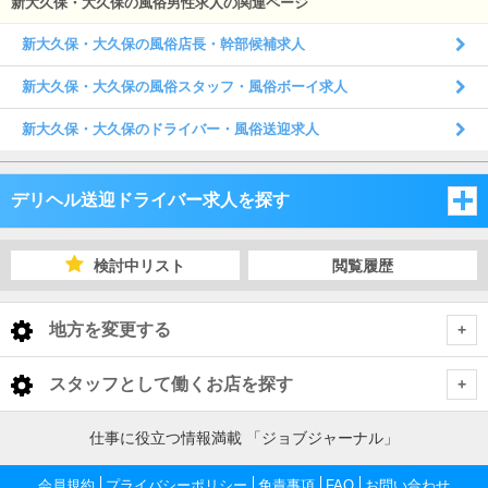
新大久保・大久保の風俗男性求人の関連ページ
新大久保・大久保の風俗店長・幹部候補求人
新大久保・大久保の風俗スタッフ・風俗ボーイ求人
新大久保・大久保のドライバー・風俗送迎求人
デリヘル送迎ドライバー求人を探す
東京都
検討中リスト
閲覧履歴
東京都
地方を変更する
東京都 デリヘル送迎ドライバー
<
全国トップ
スタッフとして働くお店を探す
池袋・巣鴨・大塚
北海道 男性高収入
東京都
仕事に役立つ情報満載 「ジョブジャーナル」
東北 男性高収入
新宿・歌舞伎町・大久保・高田馬場
池袋・巣鴨・大塚 デリヘル送迎ドライバー
会員規約
東京 男性高収入
プライバシーポリシー
免責事項
FAQ
お問い合わせ