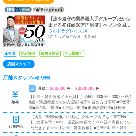
管理・補充を行っていただきます。
【法令遵守の業界最大手グループだから
出せる初任給50万円制度】ヘブン全国総
ウルトラグレイス24
合1位、ヘブンプレミアム全国1位、日本
[
デリヘル
/
新大久保・大久保
]
を代表する業界最大手！ウルトラグルー
プは正社員を積極採用中！！強い意欲の
あるアナタなら積極的に昇給・昇格させ
正社員
未経験可
経験者歓迎
即日勤務可
ることを約束します！！風俗のお仕事が
全くの未経験でもサポート体制は万全で
店舗スタッフ
す！！
店舗スタッフ
の求人情報
500,000
2,000,000
月給 :
正
円
～
円
【店長・幹部候補／正社員】月給500,000円~2,000,000円1
給与
8歳〜50歳程度までの方(高校在学年齢の方は不可)■学歴不
問■高卒以上歓迎■大卒以上歓迎■未経験者歓迎■職種経験
者歓迎■ブランクOK全国総合第1位のウルトラグループで
【店長・幹部候補／正社員】グループ内でも「東京No.
働いてみたいという方なら、どなたでも大歓迎です！
1」の座を争う中で、最高のお店づくりを日々実践してい
仕事内容
ただきます☆☆【店長・幹部候補】■将来の店長・幹部候
補として経験を積んでいただきます。まずは『受付スタッ