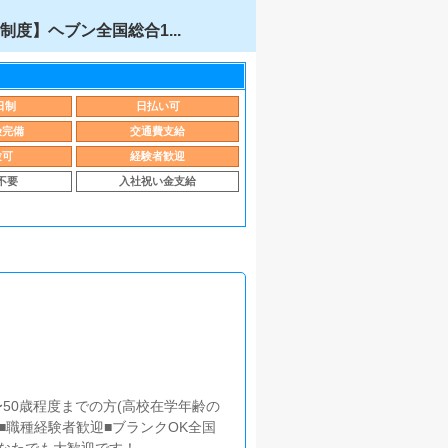
度】ヘブン全国総合1...
日制
日払い可
険完備
交通費支給
験可
経験者歓迎
不要
入社祝い金支給
8歳〜50歳程度までの方(高校在学年齢の
■職種経験者歓迎■ブランクOK全国