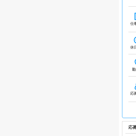
仕
休
勤
応
応