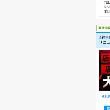
TEL
MAI
電
動画掲
全裸革
リニュ
正社
店