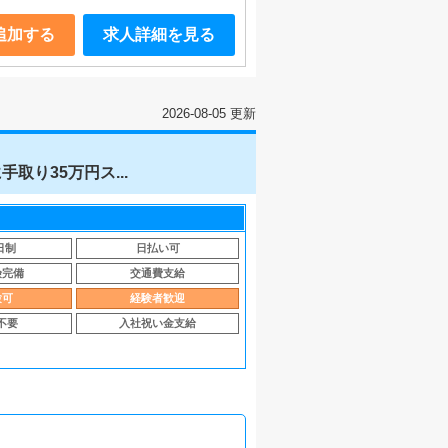
追加する
求人詳細を見る
2026-08-05 更新
り35万円ス...
日制
日払い可
険完備
交通費支給
験可
経験者歓迎
不要
入社祝い金支給