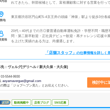
事内容
れてきたら、幹部候補として、富裕層顧客に対する営業を行っ
東京都渋谷区円山町5-4京王井の頭線「神泉」駅より徒歩3分各
務地
20代～40代までの方◎要普通自動車運転免許・学歴不問・職
問・第二新卒歓迎・正社員デビュー歓迎・再チャレンジ応援※
募資格
を上げた実績のある方は、尚優遇します。
「店舗スタッフ」
の仕事情報を詳しく
募先：
ヴェルグ
[デリヘル / 新大久保・大久保]
03-5544-9930
L
aoyamavergue@gmail.com
検討中に
話の際は「ジョブヘブン見た」とお伝えください。
動画掲載中
店長ブログ
SNS応募