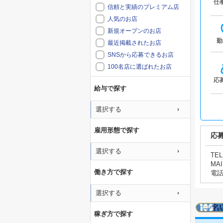
仕
信頼と実績のプレミアム店
人気のお店
新規オープンのお店
勤
最近掲載されたお店
SNSから応募できるお店
100名店に選ばれたお店
応
給与で探す
選択する
雇用形態で探す
応
選択する
TEL
MAI
働き方で探す
電
選択する
稼ぎ方で探す