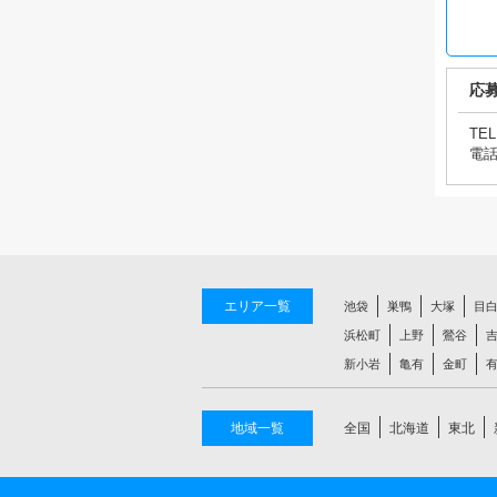
応
TEL
電
エリア一覧
池袋
巣鴨
大塚
目
浜松町
上野
鶯谷
新小岩
亀有
金町
地域一覧
全国
北海道
東北