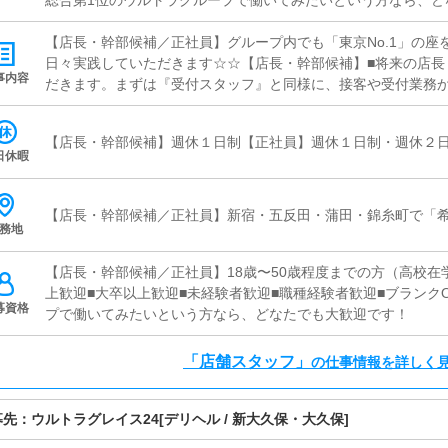
総合第1位のウルトラグループで働いてみたいという方なら、ど
【店長・幹部候補／正社員】グループ内でも「東京No.1」の座
日々実践していただきます☆☆【店長・幹部候補】■将来の店長
事内容
だきます。まずは『受付スタッフ』と同様に、接客や受付業務
務に慣れてきたら、『キャストの管理』や『経営に関わる業務
い方であれば、1年ほどで店長として新しい店舗の運営を任され
【店長・幹部候補】週休１日制【正社員】週休１日制・週休２
面接客業務お客様からのお問い合わせ対応や、一部店舗におい
日休暇
願いします。予約の確認、会計作業、注意事項のご案内などを
ュアルがあり、先輩スタッフについて学びながら業務を覚えて
す。■企画の立案店舗イベントや店舗運営に関するさまざまな企
【店長・幹部候補／正社員】新宿・五反田・蒲田・錦糸町で「
務地
のお客様の増加】【リピート率の向上】【キャストの入店数の
施策の提案をお願いします。■キャスト管理キャストがしっかり
【店長・幹部候補／正社員】18歳〜50歳程度までの方（高校在
したPR（写メ日記など）の効果的な使い方をアドバイスしてい
上歓迎■大卒以上歓迎■未経験者歓迎■職種経験者歓迎■ブランク
ットなどポータルサイトの店舗情報を更新します。キャストの
募資格
プで働いてみたいという方なら、どなたでも大歓迎です！
作成などを行います。基本的にはボタン操作や簡単な文字入力が
方でも問題なくできます。■清掃・備品管理お客様やキャストに
内の清掃や備品の管理・補充をお願いします。・お客様にとっ
「店舗スタッフ」
の仕事情報を詳しく
とっての「最高」とは何か・仲間である従業員にとっての「最
中で常に考え、それを実現（具現化・可視化）していくことが
募先：
ウルトラグレイス24
[デリヘル / 新大久保・大久保]