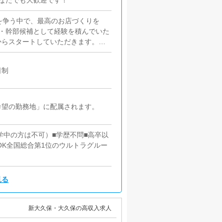
なたでも大歓迎です！
を争う中で、最高のお店づくりを
・幹部候補として経験を積んでいた
からスタートしていただきます。業
』を順に習得していただきます。早
ることもあります。【正社員】■対
日制
てはご来店されたお客様の案内をお
担当していただきます。簡単なマニ
いけるので、未経験の方でも安心で
画を提案していただきます。【新規
希望の勤務地」に配属されます。
増加】など、売上アップにつながる
稼げるよう、インターネットを活用
学中の方は不可）■学歴不問■高卒以
ただきます。■PC更新業務ヘブンネ
OK全国総合第1位のウルトラグルー
出勤情報やイベント、求人ブログの
できれば大丈夫です。PCが苦手な
快適に過ごしていただけるよう、店
ての「最高」とは何か・キャストに
見る
高」とは何かこれらを日々の業務の
、店長・幹部の基本的な役割です。
新大久保・大久保の高収入求人