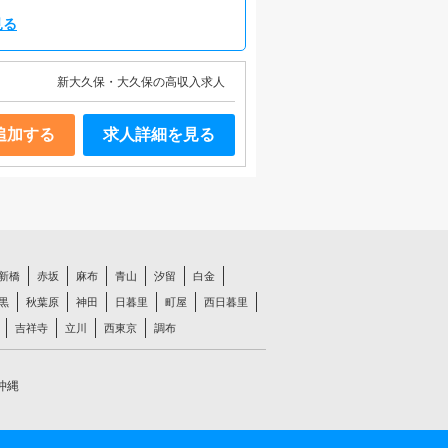
見る
新大久保・大久保の高収入求人
追加する
求人詳細を見る
新橋
赤坂
麻布
青山
汐留
白金
黒
秋葉原
神田
日暮里
町屋
西日暮里
吉祥寺
立川
西東京
調布
沖縄