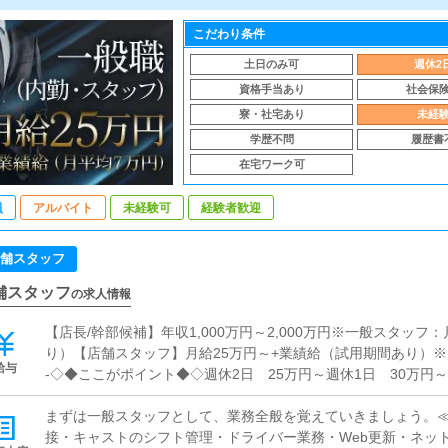
こだわり条件
土日のみ可
週休2
資格手当あり
社会保
寮・社宅あり
未経
学歴不問
履歴書
在宅ワーク可
員
アルバイト
未経験可
経験者歓迎
舗スタッフ
舗スタッフ
の求人情報
【店長/幹部候補】年収1,000万円～2,000万円※一般スタッフ
り）【店舗スタッフ】月給25万円～+業績給（試用期間あり）※店長：
給与
-◇◆ここがポイント◆◇週休2日 25万円～週休1日 30万円
間の業績に応じて、固定給とは別に、業績給が支給されます。2
と7万円。「やりがい」が続きますよね。
まずは一般スタッフとして、業務全般を覚えていきましょう。
接・キャストのシフト管理・ドライバー業務・Web更新・ネッ