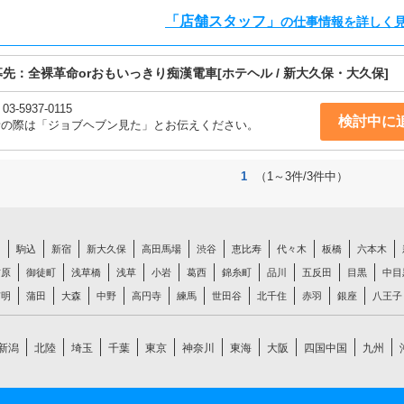
「店舗スタッフ」
の仕事情報を詳しく
募先：
全裸革命orおもいっきり痴漢電車
[ホテヘル / 新大久保・大久保]
03-5937-0115
検討中に
話の際は「ジョブヘブン見た」とお伝えください。
1
（1～3件/3件中）
白
駒込
新宿
新大久保
高田馬場
渋谷
恵比寿
代々木
板橋
六本木
吉原
御徒町
浅草橋
浅草
小岩
葛西
錦糸町
品川
五反田
目黒
中目
有明
蒲田
大森
中野
高円寺
練馬
世田谷
北千住
赤羽
銀座
八王子
新潟
北陸
埼玉
千葉
東京
神奈川
東海
大阪
四国中国
九州