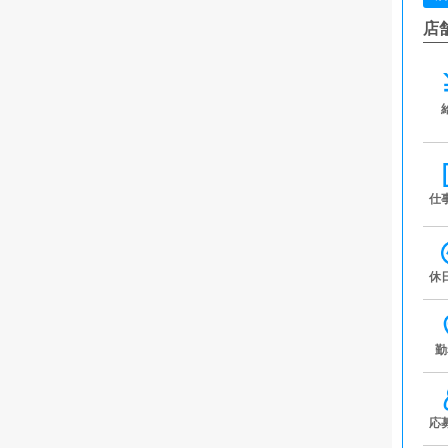
店
仕
休
勤
応