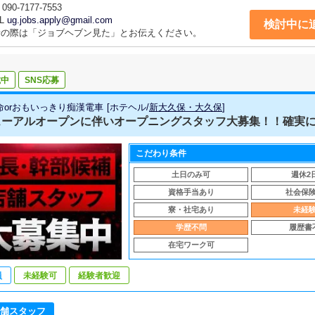
090-7177-7553
L
ug.jobs.apply@gmail.com
検討中に
話の際は「ジョブヘブン見た」とお伝えください。
載中
SNS応募
命orおもいっきり痴漢電車
[
ホテヘル
/
新大久保・大久保
]
ーアルオープンに伴いオープニングスタッフ大募集！！確実に手取
こだわり条件
土日のみ可
週休2
資格手当あり
社会保
寮・社宅あり
未経
学歴不問
履歴書
在宅ワーク可
員
未経験可
経験者歓迎
舗スタッフ