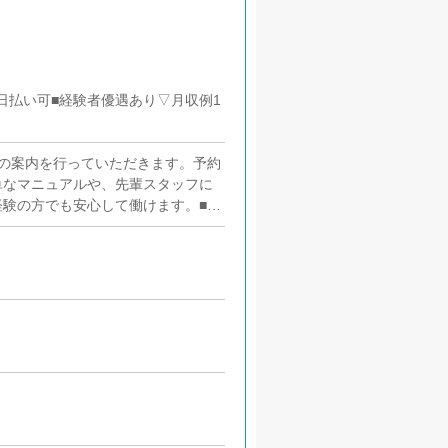
日払い可■経験者優遇あり▽月収例1
の案内を行っていただきます。予約
単なマニュアルや、先輩スタッフに
験の方でも安心して働けます。■企
ただきます。【新規のお客様の増
加】など、売上UPに繋がる施策の
いているキャストの方が稼げるよう
アドバイスを行っていただきます。
更新作業を行っていただきます。キ
基本的にはボタンを押すだけや、ブ
が苦手な人でも簡単にできます。■
くため、店内の清掃や備品の管理・