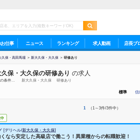
のお仕事
ニュース
ランキング
求人動画
店長ブ
大久保・高田馬場
>
新大久保・大久保
>
研修あり
大久保・大久保の研修あり
の求人
の条件…
新大久保・大久保
研修あり
標準
信
1
（1～3件/3件中）
載中
グ
[
デリヘル
/
新大久保・大久保
]
働くなら安定した高級店で働こう！異業種からの転職歓迎！