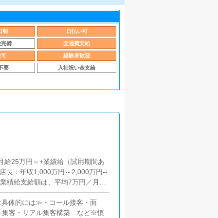
日制
日払い可
険完備
交通費支給
験可
経験者歓迎
不要
入社祝い金支給
：月給25万円～+業績給（試用期間あ
年収1,000万円～2,000万円--
～業績給支給額は、平均7万円／月月
021年度の支給額は、月額平均で何
≪具体的には≫・コール接客・面
ト集客・リアル集客構築 など※慣