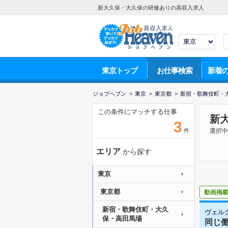
新大久保・大久保の研修ありの高収入求人
東京トップ
お仕事検索
新着
ジョブヘブン
>
東京
>
東京都
>
新宿・歌舞伎町・
この条件にマッチする仕事
新
3
件
選択中
エリア
から探す
東京
東京都
動画掲
新宿・歌舞伎町・大久
ヴェル
保・高田馬場
同じ