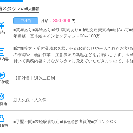
舗スタッフ
の求人情報
350,000
月給 :
円
正社員
■賞与あり■昇給あり■試用期間あり■通勤交通費支給■週払い可■
給与
年勤務：基本給＋インセンティブ＝60～100万
■対面接客・受付業務お客様からのお問合せや来店されたお客様
の確認や、会計作業、注意事項の喚起などをお願いします。簡
事内容
付いて業務内容を見ながら徐々に覚えていただきますので、未経
画の立案店舗イベントや店舗運営など様々な企画を提案してい
加】【お客様のリピート率の向上】【キャストの方の入店数の増
【正社員】週休二日制
提案を行っていただきます。■キャスト管理お店で働いていただ
日休暇
にインターネットを使ったPR（写メ日記）などの使い方などの
■PC更新業務ヘブンネットなど、ポータルサイト等の店舗情報
ャストの出勤情報やイベント、求人ブログの作成となります。
新大久保・大久保
務地
ログの更新時に簡単に文字が入力出来れば問題ありません。PC
清掃・備品管理お客様やキャストの方に快適にお過ごしいただ
補充を行っていただきます。
■学歴不問■未経験者歓迎■職種経験者歓迎■ブランクOK
募資格