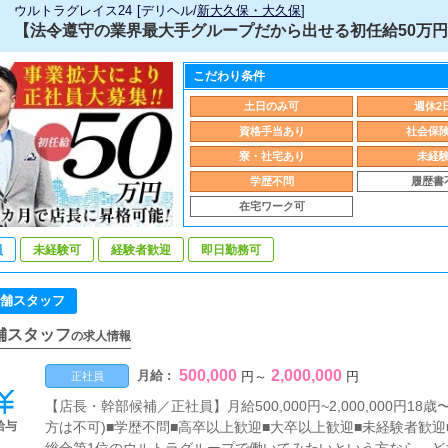
ウルトラグレイス24
[
デリヘル
/
新大久保・大久保
]
【法令遵守の業界最大手グループだから出せる初任給50万円制
こだわり条件
土日のみ可
週休2
資格手当あり
社会保
寮・社宅あり
未経
学歴不問
履歴書
在宅ワーク可
員
未経験可
経験者歓迎
即日勤務可
舗スタッフ
舗スタッフ
の求人情報
500,000
2,000,000
月給 :
円
～
円
正社員
【店長・幹部候補／正社員】月給500,000円~2,000,000円1
給与
方は不可)■学歴不問■高卒以上歓迎■大卒以上歓迎■未経験者歓迎