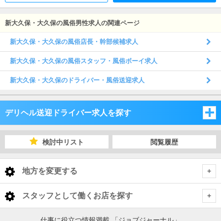
品の管理・補充をお願いします。・お客様にとっての「最
高」とは何か・キャストにとっての「最高」とは何か・仲
間である従業員にとっての「最高」とは何かこれらを日々
新大久保・大久保の風俗男性求人の関連ページ
の業務の中で常に考え、それを実現（具現化・可視化）し
ていくことが、店長・幹部の基本的な役割です。
新大久保・大久保の風俗店長・幹部候補求人
新大久保・大久保の風俗スタッフ・風俗ボーイ求人
新大久保・大久保のドライバー・風俗送迎求人
デリヘル送迎ドライバー求人を探す
東京都
検討中リスト
閲覧履歴
東京都
地方を変更する
東京都 デリヘル送迎ドライバー
<
全国トップ
スタッフとして働くお店を探す
池袋・巣鴨・大塚
北海道 男性高収入
東京都
仕事に役立つ情報満載 「ジョブジャーナル」