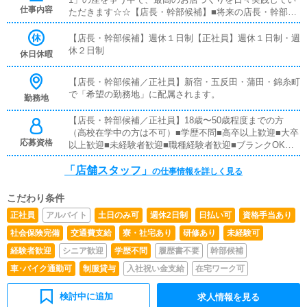
仕事内容
ただきます☆☆【店長・幹部候補】■将来の店長・幹部候
補として経験を積んでいただきます。まずは『受付スタッ
フ』と同様に、接客や受付業務からスタートしていただき
【店長・幹部候補】週休１日制【正社員】週休１日制・週
ます。業務に慣れてきたら、『キャストの管理』や『経営
休２日制
休日休暇
に関わる業務』を順に習得していただきます。早い方であ
れば、1年ほどで店長として新しい店舗の運営を任される
【店長・幹部候補／正社員】新宿・五反田・蒲田・錦糸町
こともあります。【正社員】■対面接客業務お客様からの
で「希望の勤務地」に配属されます。
勤務地
お問い合わせ対応や、一部店舗においてはご来店されたお
客様の案内をお願いします。予約の確認、会計作業、注意
【店長・幹部候補／正社員】18歳〜50歳程度までの方
事項のご案内などを担当していただきます。簡単なマニュ
（高校在学中の方は不可）■学歴不問■高卒以上歓迎■大卒
アルがあり、先輩スタッフについて学びながら業務を覚え
応募資格
以上歓迎■未経験者歓迎■職種経験者歓迎■ブランクOK全
ていけるので、未経験の方でも安心です。■企画の立案店
国総合第1位のウルトラグループで働いてみたいという方
舗イベントや店舗運営に関するさまざまな企画を提案して
「店舗スタッフ」
なら、どなたでも大歓迎です！
の仕事情報を詳しく見る
いただきます。【新規のお客様の増加】【リピート率の向
上】【キャストの入店数の増加】など、売上アップにつな
がる施策の提案をお願いします。■キャスト管理キャスト
こだわり条件
がしっかり稼げるよう、インターネットを活用したPR
正社員
アルバイト
土日のみ可
週休2日制
日払い可
資格手当あり
（写メ日記など）の効果的な使い方をアドバイスしていた
社会保険完備
交通費支給
寮・社宅あり
研修あり
未経験可
だきます。■PC更新業務ヘブンネットなどポータルサイト
の店舗情報を更新します。キャストの出勤情報やイベン
経験者歓迎
シニア歓迎
学歴不問
履歴書不要
幹部候補
ト、求人ブログの作成などを行います。基本的にはボタン
車･バイク通勤可
制服貸与
入社祝い金支給
在宅ワーク可
操作や簡単な文字入力ができれば大丈夫です。PCが苦手
な方でも問題なくできます。■清掃・備品管理お客様やキ
ャストに快適に過ごしていただけるよう、店内の清掃や備
検討中に追加
求人情報を見る