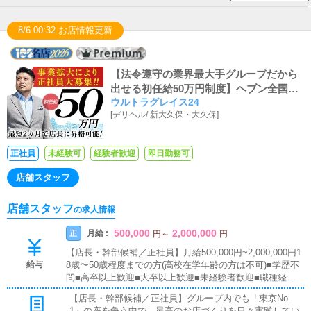
8/6 00:32 お店情報更新
【法令遵守の業界最大手グループだから
出せる初任給50万円制度】ヘブン全国総
ウルトラグレイス24
合1位、ヘブンプレミアム全国1位、日本
[
デリヘル
/
新大久保・大久保
]
を代表する業界最大手！ウルトラグルー
プは正社員を積極採用中！！強い意欲の
あるアナタなら積極的に昇給・昇格させ
正社員
未経験可
経験者歓迎
即日勤務可
ることを約束します！！風俗のお仕事が
全くの未経験でもサポート体制は万全で
店舗スタッフ
す！！
店舗スタッフ
の求人情報
500,000
2,000,000
月給 :
正
円
～
円
【店長・幹部候補／正社員】月給500,000円~2,000,000円1
給与
8歳〜50歳程度までの方(高校在学年齢の方は不可)■学歴不
問■高卒以上歓迎■大卒以上歓迎■未経験者歓迎■職種経験
者歓迎■ブランクOK全国総合第1位のウルトラグループで
【店長・幹部候補／正社員】グループ内でも「東京No.
働いてみたいという方なら、どなたでも大歓迎です！
1」の座を争う中で、最高のお店づくりを日々実践してい