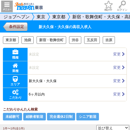
検討中
ログイン
ジョブヘブン
東京
東京都
新宿・歌舞伎町・大久保・高
条件設定
新大久保・大久保の高収入求人
東京都
池袋
新宿・歌舞伎町
渋谷
五反田
吉原
変更
未設定
職種
変更
未設定
業種
変更
新大久保・大久保
エリア
変更
6ヶ月以内
こだわり
こだわりかんたん検索
未経験可
経験者歓迎
完全週休2日制
シニア歓迎
1件〜1件(全1件)