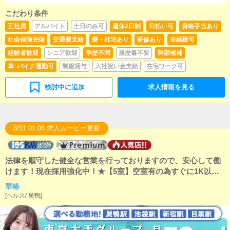
お客様の増加】【リピート率の向上】【キャストの入
店数の増加】など、売上アップにつながる施策の提案
こだわり条件
をお願いします。■キャスト管理キャストがしっかり稼
正社員
アルバイト
土日のみ可
週休2日制
日払い可
資格手当あり
げるよう、インターネットを活用したPR（写メ日記な
社会保険完備
交通費支給
寮・社宅あり
研修あり
未経験可
ど）の効果的な使い方をアドバイスしていただきま
す。■PC更新業務ヘブンネットなどポータルサイトの
経験者歓迎
シニア歓迎
学歴不問
履歴書不要
幹部候補
店舗情報を更新します。キャストの出勤情報やイベン
車･バイク通勤可
制服貸与
入社祝い金支給
在宅ワーク可
ト、求人ブログの作成などを行います。基本的にはボ
タン操作や簡単な文字入力ができれば大丈夫です。PC
が苦手な方でも問題なくできます。■清掃・備品管理お
検討中に追加
求人情報を見る
客様やキャストに快適に過ごしていただけるよう、店
内の清掃や備品の管理・補充をお願いします。・お客
様にとっての「最高」とは何か・キャストにとっての
「最高」とは何か・仲間である従業員にとっての「最
8/11 01:06 求人ムービー更新
高」とは何かこれらを日々の業務の中で常に考え、そ
れを実現（具現化・可視化）していくことが、店長・
幹部の基本的な役割です。
法律を順守した健全な営業を行っておりますので、安心して働
けます！現在採用強化中！★【5室】空室有の為すぐに1K以上
のマンション寮に無料で入寮・日払い1万・勤務可！★未経験で
華椿
も月給50万円！日払いが毎日可能です！個室マンション寮は初
[
ヘルス
/
巣鴨
]
期費用、入居期限はございません！20代後半～40代の方を積極
採用中！巣鴨、池袋、新宿、目黒から勤務地選べます！やる気
重視で採用！面接は常時受付中です！