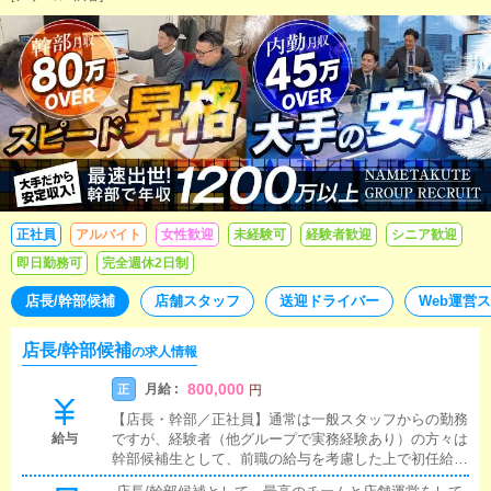
が笑顔になるのがやりがい！20代幹部ポストあり！グループだ
からこその強みのもと、安定した事業を拡大中！月収100万円
も夢じゃない！ボーナス年2回 福利厚生充実 健康診断あり！
20-30年代の年収1000万円超達成者続出中 歩合があるからも
っともっと頑張れる職場◎勤務地は渋谷・新宿・立川・八王
子・町田・横浜・越谷から選べます♪
正社員
アルバイト
女性歓迎
未経験可
経験者歓迎
シニア歓迎
即日勤務可
完全週休2日制
店長/幹部候補
店舗スタッフ
送迎ドライバー
Web運営
店長/幹部候補
の求人情報
800,000
月給 :
正
円
【店長・幹部／正社員】通常は一般スタッフからの勤務
給与
ですが、経験者（他グループで実務経験あり）の方々は
幹部候補生として、前職の給与を考慮した上で初任給を
決めていきます。平均年収1200万円以上（試用期間有