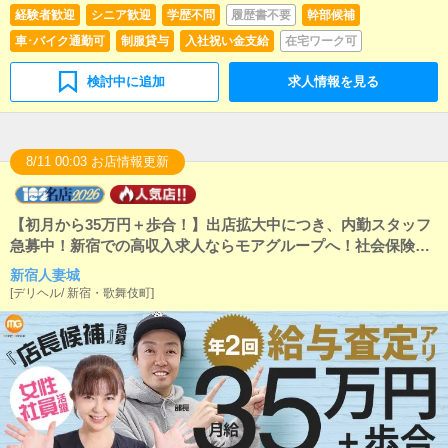
経験者歓迎
シニア歓迎
学歴不問
履歴書不要
幹部候補
車･バイク通勤可
制服貸与
入社祝い金支給
在宅ワーク可
検討中に追加
求人情報を見る
8/11 00:03 お店情報更新
【初月から35万円＋歩合！】出店拡大中につき、内勤スタッフ
急募中！新宿での高収入求人ならモアグループへ！社会保険、
交通費支給、長期休暇などの福利厚生も完備！
新宿人妻城
[
デリヘル
/
新宿・歌舞伎町
]