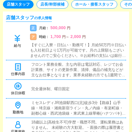
店舗スタッフ
店長/幹部候補
ホール・接客スタッフ
その
店舗スタッフ
の求人情報
500,000
月給 :
正
円
1,700
2,000
時給 :
ア
円
～
円
【すぐに入寮・日払い・勤務可！】月給50万円※日払い
給与
も入社初日より1万円が可能です。月の上限額もござい
ませんのでご安心ください。※お給料の支払いは銀行振
り込みになります。※罰金、ノルマなどペナルティは一
フロント業務全般。主な内容は電話対応、レジでお会
切なくお給料から引かれるのは税金だけですのでご安心
計業務、サイトの更新作業、清掃、備品の補充などが
ください。
仕事内容
主なお仕事となります。業界未経験の方でも1週間で習
得可能な簡単な業務で、丁寧に教えさせて頂きますの
でご安心ください。
完全週休制、曜日固定
休日休暇
ミセスレディJR池袋駅西口(北)徒歩3分【路線】山手
線・埼京線・湘南新宿ライン・丸ノ内線・有楽町線・
勤務地
副都心線・西武池袋線・東武東上線華椿(ハナツバキ)J
R巣鴨駅北口から徒歩1分(JR池袋駅から2駅5分)【路
18歳以上(高校生不可)学歴・職歴不問。 運転業務はあ
線】山手線・三田線COCOMEROJR新宿駅東口徒歩5
りません。 未経験の方大歓迎。・面接の際は履歴書と
分・西武新宿駅徒歩3分・東新宿駅徒歩8分・新宿三丁
応募資格