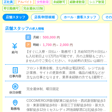
正社員
アルバイト
女性歓迎
未経験可
経験者歓迎
シニア歓迎
即日勤務可
完全週休2日制
店舗スタッフ
店長/幹部候補
ホール・接客スタッフ
その
店舗スタッフ
の求人情報
500,000
月給 :
正
円
1,700
2,000
時給 :
ア
円
～
円
【すぐに入寮・日払い・勤務可！】月給50万円※日払い
給与
も入社初日より1万円が可能です。月の上限額もござい
ませんのでご安心ください。※お給料の支払いは銀行振
り込みになります。※罰金、ノルマなどペナルティは一
フロント業務全般。主な内容は電話対応、レジでお会
切なくお給料から引かれるのは税金だけですのでご安心
計業務、サイトの更新作業、清掃、備品の補充などが
ください。
仕事内容
主なお仕事となります。業界未経験の方でも1週間で習
得可能な簡単な業務で、丁寧に教えさせて頂きますの
でご安心ください。
完全週休制、曜日固定
休日休暇
COCOMEROJR新宿駅東口徒歩5分・西武新宿駅徒歩3
分・東新宿駅徒歩8分・新宿三丁目駅徒歩8分・新大久
勤務地
保駅徒歩12分ミセスレディJR池袋駅西口(北)徒歩3分