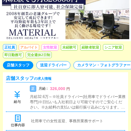
代50代です！内勤、ドライバー含めて20名ぐらいで運営してい
ます！法人として長く運営していますので安心してご応募下さ
い！
正社員
アルバイト
女性歓迎
未経験可
経験者歓迎
シニア歓迎
即日勤務可
完全週休2日制
店舗スタッフ
送迎ドライバー
カメラマン・フォトグラファー
店舗スタッフ
の求人情報
326,000
月給 :
正
円
月給32.6万～※社員ドライバー(社用車でドライバー業務
給与
専門)※日払いも入社初日より可能ですのでご安心くだ
さい。※お給料の支払いは銀行振り込みになります。※
罰金、ノルマなどペナルティは一切なくお給料から引か
れるのは税金だけですのでご安心ください。
社用車での女性送迎、事務所業務サポート
仕事内容