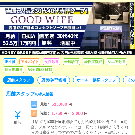
備で煙草休憩有！面接は即日可！吉原で4ブランドのソープを運
営する人気グループです！2年で年収1000万稼げます！店舗ス
タッフ、ウェブデザイナー、カメラマン、レタッチャー、事務
スタッフ、女性講習員を募集中です！この業界は待遇や条件も
幅広いので複数店舗の面接を受けて決めて頂いた方がご自身の
為です。ぜひ当グループへも面接へお越し下さい！
正社員
アルバイト
女性歓迎
未経験可
経験者歓迎
シニア歓迎
即日勤務可
完全週休2日制
店舗スタッフ
店長/幹部候補
ホール・接客スタッフ
その
店舗スタッフ
の求人情報
525,000
月給 :
正
円
1,750
2,000
時給 :
ア
円
～
円
月給52万5000円■未経験でも月給52万5000円です。■罰
給与
金、ノルマなどペナルティは一切なくお給料から引かれ
るのは税金だけですのでご安心ください。■日払いも入