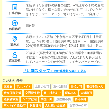
社初日より1万円が可能ですのでご安心ください。■当
来店されたお客様の接客の他に、■電話対応予約のお電
グループはお給料の支払いは銀行振込のみになります。
話だけでなく、様々な問い合わせの対応もしていただ
売上金も全て銀行管理をしておりますのでご了承くださ
仕事内容
きますが、マニュアルがございますので、ご自身で考
い。日払いは現金払いになります。
えて返答するといった難しい内容はございません。■サ
イト更新PC操作に慣れていないと、と不安に思われる
週休制
方もいるかと思いますが、タイピングがゆっくりでも
休日休暇
問題は無く、マウスでクリックすることがほとんどの
ため、難しい操作などはございませんのでご安心くだ
吉原エリアに4店舗【東京都台東区千束4丁目】【最寄
さい。■備品の補充重たい荷物を運んだりすることをイ
駅】三ノ輪駅3番出口(徒歩約10分)浅草・南千住(徒歩約
メージされがちですが、容器に移し替えたり、包装し
勤務地
20分)鶯谷駅南口(徒歩約25分)【路線】日比谷線・銀座
てあったものを剥がすなど、軽作業ばかりです。その
線・常磐線・山手線・京浜東北線【駐車場】自転車・
20歳以上(高校生不可)■30代40代が活躍中！■経験問わ
他にも清掃業務などもございますが、一般家庭で行う
バイク通勤の方駐車場無料※遠方の方はワンルームマ
ず歓迎！ ■面接の際は履歴書、入社にあたり身分証と
ような清掃と変わりはなく、特別なスキルは必要ござ
ンション寮も無料でご用意あります。
応募資格
してパスポート1点か免許証、マイナンバーカードのい
いませんのでご安心ください。先輩スタッフの指導の
ずれか＋住民票本籍地記載2点のどちらかが必要になり
下、1つ1つ順を追って覚えて頂きますので、一度にす
「店舗スタッフ」
ます。 ■面接の際はスーツをお持ちの方は着用でお越
べて覚えるといったことはございません。お仕事に慣
の仕事情報を詳しく見る
しください。 ■暴力団関係者の方又はそれに準ずる方
れるまでは、しっかりとサポートする教育体制が整っ
のご応募はお断りいたしております。
ているため、未経験の方にもご安心頂けております。
こだわり条件
正社員
アルバイト
土日のみ可
週休2日制
日払い可
資格手当あり
社会保険完備
交通費支給
寮・社宅あり
研修あり
未経験可
経験者歓迎
シニア歓迎
学歴不問
履歴書不要
幹部候補
車･バイク通勤可
制服貸与
入社祝い金支給
在宅ワーク可