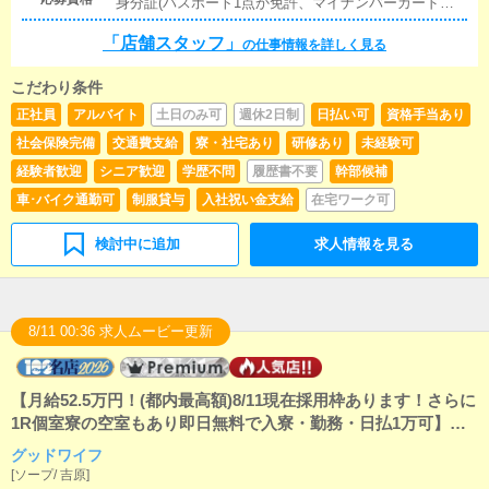
身分証(パスポート1点か免許、マイナンバーカードの
目駅徒歩8分・新大久保駅徒歩12分目黒アリスマリオン
いずれかと住民票本籍地記載の2点)をご持参くださ
JR目黒駅 徒歩1分【路線】山手線・目黒線・南北線・
「店舗スタッフ」
い。 ・暴力団関係者の方又はそれに準ずる方のご応募
の仕事情報を詳しく見る
三田線
はお断りいたしております。
こだわり条件
正社員
アルバイト
土日のみ可
週休2日制
日払い可
資格手当あり
社会保険完備
交通費支給
寮・社宅あり
研修あり
未経験可
経験者歓迎
シニア歓迎
学歴不問
履歴書不要
幹部候補
車･バイク通勤可
制服貸与
入社祝い金支給
在宅ワーク可
検討中に追加
求人情報を見る
8/11 00:36 求人ムービー更新
【月給52.5万円！(都内最高額)8/11現在採用枠あります！さらに
1R個室寮の空室もあり即日無料で入寮・勤務・日払1万可】全
国的知名度の吉原で人気No1の人妻・熟女ソープ！1R寮無料！
グッドワイフ
日払毎日可！30代40代活躍中！未経験歓迎！全店喫煙ルーム完
[
ソープ
/
吉原
]