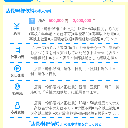
店長/幹部候補
の求人情報
500,000
2,000,000
月給 :
正
円
～
円
【店長・幹部候補／正社員】18歳〜50歳程度までの方
給与
(高校在学年齢の方は不可)■学歴不問■高卒以上歓迎■大
卒以上歓迎■未経験者歓迎■職種経験者歓迎■ブランクO
K全国総合第1位のウルトラグループで働いてみたいと
グループ内でも「東京No.1」の座を争う中で、最高の
いう方なら、どなたでも大歓迎です！
お店づくりを日々実践していただきます☆☆【店長・
仕事内容
幹部候補】■将来の店長・幹部候補として経験を積んで
いただきます。まずは『受付スタッフ』と同様に、接
客や受付業務からスタートしていただきます。業務に
【店長・幹部候補】週休１日制【正社員】週休１日
慣れてきたら、『キャストの管理』や『経営に関わる
制・週休２日制
休日休暇
業務』を順に習得していただきます。早い方であれ
ば、1年ほどで店長として新しい店舗の運営を任される
【店長・幹部候補／正社員】新宿・五反田・蒲田・錦
こともあります。【正社員】■対面接客業務お客様から
糸町で「希望の勤務地」に配属されます。
勤務地
のお問い合わせ対応や、一部店舗においてはご来店さ
れたお客様の案内をお願いします。予約の確認、会計
【店長・幹部候補／正社員】18歳〜50歳程度までの方
作業、注意事項のご案内などを担当していただきま
（高校在学中の方は不可）■学歴不問■高卒以上歓迎■
す。簡単なマニュアルがあり、先輩スタッフについて
応募資格
大卒以上歓迎■未経験者歓迎■職種経験者歓迎■ブラン
学びながら業務を覚えていけるので、未経験の方でも
クOK全国総合第1位のウルトラグループで働いてみた
安心です。■企画の立案店舗イベントや店舗運営に関す
「店長/幹部候補」
いという方なら、どなたでも大歓迎です！
の仕事情報を詳しく見る
るさまざまな企画を提案していただきます。【新規の