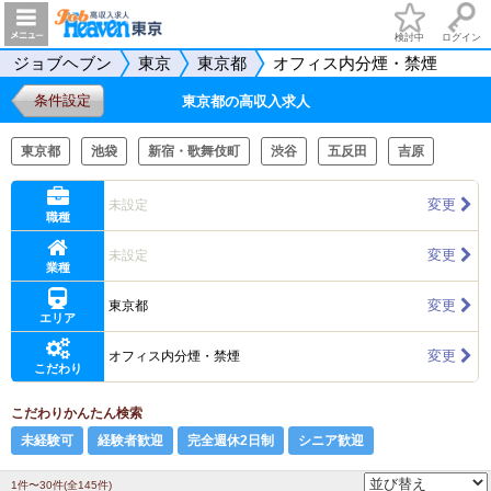
検討中
ログイン
ジョブヘブン
東京
東京都
オフィス内分煙・禁煙
条件設定
東京都の高収入求人
東京都
池袋
新宿・歌舞伎町
渋谷
五反田
吉原
変更
未設定
職種
変更
未設定
業種
変更
東京都
エリア
変更
オフィス内分煙・禁煙
こだわり
こだわりかんたん検索
未経験可
経験者歓迎
完全週休2日制
シニア歓迎
1件〜30件(全145件)