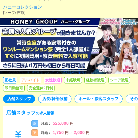
国的知名度の吉原で全国No1獲得の大手ハニー・グループ！月5
ハニーコレクション
2.5万！1R寮無料！日払毎日可！30代40代活躍中！未経験歓
[
ソープ
/
吉原
]
迎！全店喫煙ルーム完備で煙草休憩有！面接は即日可！吉原で4
ブランドのソープを運営する人気グループです！2年で年収100
0万稼げます！店舗スタッフ、ウェブデザイナー、カメラマン、
レタッチャー、事務スタッフ、女性講習員を募集中です！この
業界は待遇や条件も幅広いので複数店舗の面接を受けて決めて
頂いた方がご自身の為です。ぜひ当グループへも面接へお越し
下さい！
正社員
アルバイト
女性歓迎
未経験可
経験者歓迎
シニア歓迎
即日勤務可
完全週休2日制
店舗スタッフ
店長/幹部候補
ホール・接客スタッフ
その
店舗スタッフ
の求人情報
525,000
月給 :
正
円
1,750
2,000
時給 :
ア
円
～
円