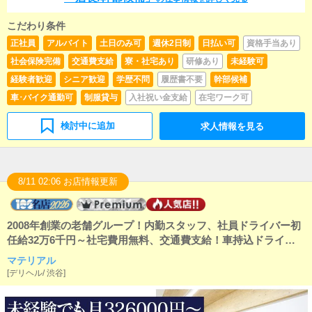
こだわり条件
正社員
アルバイト
土日のみ可
週休2日制
日払い可
資格手当あり
社会保険完備
交通費支給
寮・社宅あり
研修あり
未経験可
経験者歓迎
シニア歓迎
学歴不問
履歴書不要
幹部候補
車･バイク通勤可
制服貸与
入社祝い金支給
在宅ワーク可
検討中に追加
求人情報を見る
8/11 02:06 お店情報更新
2008年創業の老舗グループ！内勤スタッフ、社員ドライバー初
任給32万6千円～社宅費用無料、交通費支給！車持込ドライバ
ーは日給1万5千円以上全額日払いです！東京ヘブンネットデリ
マテリアル
ヘル上位の人気店です！勤務地も繫華街ではありませんので落
[
デリヘル
/
渋谷
]
ち着いてお仕事が出来る環境です！平均年齢は内勤スタッフ・
社員ドライバー20代後半～30代前半、車持ち込みドライバー40