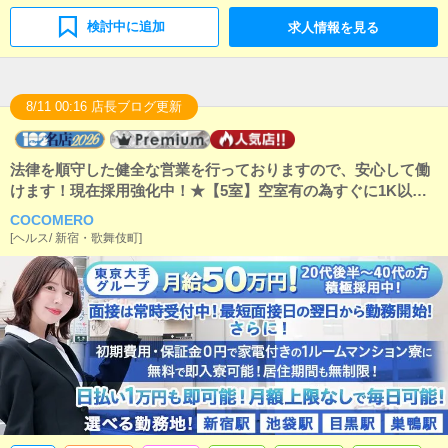
検討中に追加
求人情報を見る
8/11 00:16 店長ブログ更新
法律を順守した健全な営業を行っておりますので、安心して働
けます！現在採用強化中！★【5室】空室有の為すぐに1K以上
のマンション寮に無料で入寮・日払い1万・勤務可！★未経験で
COCOMERO
も月給50万円！日払いが毎日可能です！個室マンション寮は初
[
ヘルス
/
新宿・歌舞伎町
]
期費用、入居期限はございません！20代後半～40代の方を積極
採用中！新宿、池袋、目黒、巣鴨から勤務地選べます！やる気
重視で採用！面接は常時受付中です！