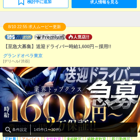
昇格し、現場の管理職としての立場になって頂きま
検討中に追加
求人情報を見る
す！たくさんの部下を持つことになりますので、責任
感の芽生えと共にやりがいも増すことでしょう！！
8/10 22:55 求人ムービー更新
【至急大募集】送迎ドライバー時給1,600円～採用!!
グランドオペラ東京
[
デリヘル
/
渋谷
]
条件設定
145件(1〜30件)
正社員
アルバイト
女性歓迎
未経験可
経験者歓迎
即日勤務可