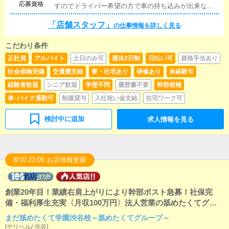
応募資格
すのでドライバー希望の方で車の持ち込みが出来なく
務)を行っていきます。従業員の指導、在籍女の子のマ
ても応募可能です。※研修期間有り
ネジメント、面接関連等、売上管理が主な業務となり
「店舗スタッフ」
の仕事情報を詳しく見る
ます。責任がもっともある仕事となりますが、すべて
の結果が収入に反映されます。頑張り・やる気が結果
を生み輝く未来へ導きます。大変やりがいがある仕事
こだわり条件
で御座います！！
正社員
アルバイト
土日のみ可
週休2日制
日払い可
資格手当あり
社会保険完備
交通費支給
寮・社宅あり
研修あり
未経験可
経験者歓迎
シニア歓迎
学歴不問
履歴書不要
幹部候補
車･バイク通勤可
制服貸与
入社祝い金支給
在宅ワーク可
検討中に追加
求人情報を見る
8/10 23:06 お店情報更新
創業20年目！業績右肩上がりにより幹部ポスト急募！社保完
備・福利厚生充実〈月収100万円〉法人営業の舐めたくてグル
ープで活躍！年功序列なし！実力次第で上に行ける評価制度を
まだ舐めたくて学園渋谷校～舐めたくてグループ～
採用し店舗もスタッフも売上過去最高◎お客様と女性キャスト
[
デリヘル
/
渋谷
]