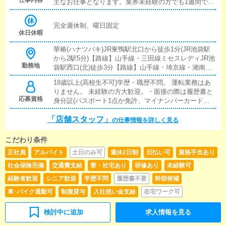
主なお仕事となります。業界未経験の方でも1週間で習
得可能な簡単な業務で、丁寧に教えさせて頂きますの
でご安心ください。
完全週休制、曜日固定
休日休暇
華椿(ハナツバキ)JR巣鴨駅北口から徒歩1分(JR池袋駅
から2駅5分)【路線】山手線・三田線ミセスレディJR池
勤務地
袋駅西口(北)徒歩3分【路線】山手線・埼京線・湘南新
宿ライン・丸ノ内線・有楽町線・副都心線・西武池袋
18歳以上(高校生不可)学歴・職歴不問。 運転業務はあ
線・東武東上線COCOMEROJR新宿駅東口徒歩5分・西
りません。 未経験の方大歓迎。・面接の際は履歴書と
武新宿駅徒歩3分・東新宿駅徒歩8分・新宿三丁目駅徒
応募資格
身分証(パスポート1点か免許、マイナンバーカードの
歩8分・新大久保駅徒歩12分目黒アリスマリオンJR目
いずれかと住民票本籍地記載の2点)をご持参くださ
黒駅 徒歩1分【路線】山手線・目黒線・南北線・三田
「店舗スタッフ」
い。 ・暴力団関係者の方又はそれに準ずる方のご応募
の仕事情報を詳しく見る
線
はお断りいたしております。
こだわり条件
正社員
アルバイト
土日のみ可
週休2日制
日払い可
資格手当あり
社会保険完備
交通費支給
寮・社宅あり
研修あり
未経験可
経験者歓迎
シニア歓迎
学歴不問
履歴書不要
幹部候補
車･バイク通勤可
制服貸与
入社祝い金支給
在宅ワーク可
検討中に追加
求人情報を見る