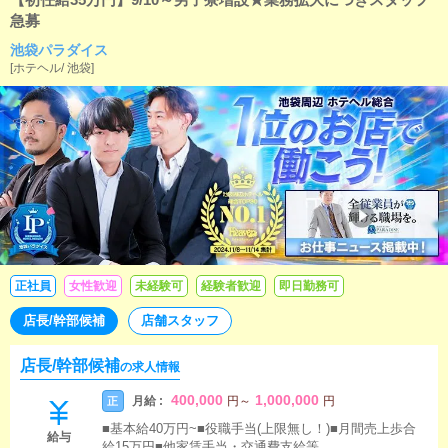
急募
池袋パラダイス
[
ホテヘル
/
池袋
]
正社員
女性歓迎
未経験可
経験者歓迎
即日勤務可
店長/幹部候補
店舗スタッフ
店長/幹部候補
の求人情報
400,000
1,000,000
月給 :
正
円
～
円
■基本給40万円~■役職手当(上限無し！)■月間売上歩合
給与
給15万円■他家賃手当・交通費支給等