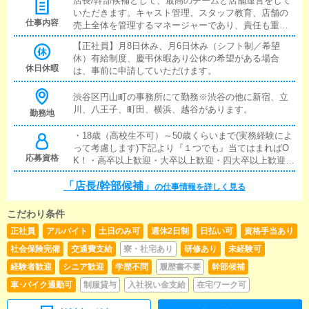
店長/幹部候補として、最高のチームと店舗運営をして
り）基本給+店舗売上の歩合+役職手当があります。ボ
いただきます。キャスト管理、スタッフ教育、店舗の
ーナス支給あり例）入社５ヶ月 一般スタッフ 年収64
仕事内容
売上全体を管理するマネージャーであり、責任も重大
0万入社２年 総合職 年収1200万入社３年 幹部 年
なポジションです。■店舗業務まずは、『店舗スタッ
収1500万明確な評価軸に基づき、昇格、昇給あり
【正社員】月8日休み、月6日休み（シフト制／希望
フ』として接客・受付業務・ウェブマーケティングを
休）有給制度、慶弔休暇あり公休の希望がある場合
行っていただきます。慣れてきたら『キャストの管
休日休暇
は、事前に申請していただけます。
理』『経営に関わる業務』をしていきます。早い方だ
と半年ぐらいで店長として、店舗の運営をお任せしま
渋谷区円山町の事務所にて勤務※渋谷の他に新宿、立
す。■対面接客・受付業務お客様からのお問合せに対し
川、八王子、町田、横浜、越谷があります。
て案内を行います。予約の確認、会計作業、注意事項
勤務地
の喚起などが主な業務です。先輩スタッフに付いて業
・18歳（高校生不可）～50歳くらいまで(実務経験によ
務内容を見ながら徐々に覚えます。業界未経験の方で
って考慮します)下記より『１つでも』当てはまればO
も安心して働けます。■企画の立案イベントやクーポン
応募資格
K！・高卒以上歓迎・大卒以上歓迎・四大卒以上歓迎・
など、様々な企画を提案します。【新規お客様の増
運転免許をお持ちの方◎未経験でもOK！優遇して選考
加】【お客様のリピート向上】【キャスト入店数の増
「店長/幹部候補」
します・接客業、販売業、営業職の経験が２年以上あ
加】など、売上UPに繋がる施策の提案を行っていただ
の仕事情報を詳しく見る
る方・学歴不問・未経験者歓迎
きます。■キャスト管理お店で働くキャストが稼げるよ
うにインターネットを使ったPR（写メ日記）などの使
こだわり条件
い方などのアドバイスを行います。■PC更新業務ヘブ
正社員
アルバイト
土日のみ可
週休2日制
日払い可
資格手当あり
ンネットなど、ポータルサイト等の店舗情報更新作業
を行います。キャストの出勤情報やイベント、求人ブ
社会保険完備
交通費支給
寮・社宅あり
研修あり
未経験可
ログの作成となります。■清掃・備品管理快適にお過ご
経験者歓迎
シニア歓迎
学歴不問
履歴書不要
幹部候補
しいただくため、店内の清掃や備品の管理・補充を行
車･バイク通勤可
制服貸与
入社祝い金支給
在宅ワーク可
っていただきます。まずは店舗スタッフとして、ステ
ップアップを考えています！その後適切な評価のもと