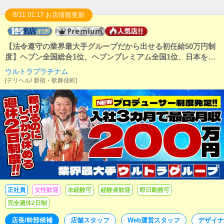
8/11 01:17 お店情報更新
【法令遵守の業界最大手グループだから出せる初任給50万円制
度】ヘブン全国総合1位、ヘブンプレミアム全国1位、日本を代
表する業界最大手！ウルトラグループは正社員を積極採用
ウルトラプラチナム
中！！強い意欲のあるアナタなら積極的に昇給・昇格させるこ
[
デリヘル
/
新宿・歌舞伎町
]
とを約束します！！風俗のお仕事が全くの未経験でもサポート
体制は万全です！！
正社員
女性歓迎
未経験可
経験者歓迎
即日勤務可
完全週休2日制
店長/幹部候補
店舗スタッフ
Web運営スタッフ
デザイナ