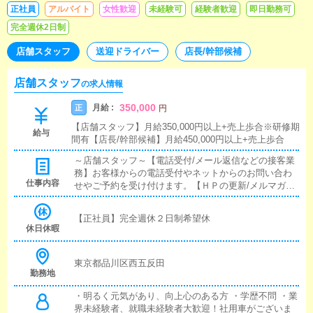
正社員
アルバイト
女性歓迎
未経験可
経験者歓迎
即日勤務可
完全週休2日制
店舗スタッフ
送迎ドライバー
店長/幹部候補
店舗スタッフ
の求人情報
350,000
月給 :
正
円
【店舗スタッフ】月給350,000円以上+売上歩合※研修期
給与
間有【店長/幹部候補】月給450,000円以上+売上歩合
～店舗スタッフ～【電話受付/メール返信などの接客業
務】お客様からの電話受付やネットからのお問い合わ
仕事内容
せやご予約を受け付けます。【ＨＰの更新/メルマガ発
行/集客媒体の更新】簡単なマニュアルに沿っておこな
って頂きます。オフィシャルサイトの更新【女性の送
【正社員】完全週休２日制希望休
迎業務、ドライバーの配車業務】ドライバーさんに指
休日休暇
示を出し配車業務女の子のお仕事を円滑に進める為の
重要業務となります。又送迎業務をすることもありま
す。【幹部スタッフへの昇格】受付業務に慣れていた
東京都品川区西五反田
勤務地
だいた後は、本人のヤル気・勤務実績に応じて随時幹
部スタッフへの昇格を実施しております。（現在当社
・明るく元気があり、向上心のある方 ・学歴不問 ・業
で働いている幹部スタッフは皆さん受付からの入社で
界未経験者、就職未経験者大歓迎！社用車がございま
す）～店長/幹部候補～店舗運営・マネジメント(管理業