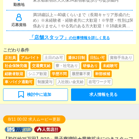
東京都新宿区大久保JR新宿駅徒歩から徒歩圏内
勤務地
にはボタンを押すだけや、ブログの更新時に簡単に文
字が入力出来れば問題ありません。PCが苦手な人でも
満18歳以上～40歳くらいまで（長期キャリア形成のた
簡単にできます。■清掃・備品管理お客様やキャストの
め）※未経験者・経験者共に大歓迎！※学歴・性別は関
方に快適にお過ごしいただくため、店内の清掃や備品
応募資格
係ありません！やる気のある方大歓迎！※18歳未満
の管理・補充を行っていただきます。上記がメイン業
（高校生を含む）の応募はお断りします。
務となります。難しいことはございません！
「店舗スタッフ」
の仕事情報を詳しく見る
こだわり条件
正社員
アルバイト
土日のみ可
週休2日制
日払い可
資格手当あり
社会保険完備
交通費支給
寮・社宅あり
研修あり
未経験可
経験者歓迎
シニア歓迎
学歴不問
履歴書不要
幹部候補
車･バイク通勤可
制服貸与
入社祝い金支給
在宅ワーク可
検討中に追加
求人情報を見る
8/11 00:02 求人ムービー更新
【初任給35万円】9/10～男子寮増設★業務拡大につきスタッフ