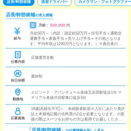
店長/幹部候補
送迎ドライバー
カメラマン・フォトグラファ
店長/幹部候補
の求人情報
500,000
月給 :
正
円
月給50万～（内訳：固定給50万円＋住宅手当＋通勤交
給与
通費手当＋家族手当＋売り上げ手当＋その他となりま
す。平均年収は1200万円となります。）※責任者の給料
は店舗の売上により変動します。※社住宅手当、売り上
げ手当、役職手当など各種手当を用意しております。※
店舗運営全般
日払いも入社初日より可能ですのでご安心ください。※
仕事内容
お給料の支払いは銀行振り込みになります。※罰金、ノ
ルマなどペナルティは一切なくお給料から引かれるのは
税金だけですのでご安心ください。※責任者も最初は店
週休制
休日休暇
舗スタッフからのスタートになります。
エピソード・アバンチュール各線五反田駅徒歩1分 マ
テリアル各線渋谷駅東口徒歩3分
勤務地
18歳(高校生不可)～ 未経験者歓迎※入社にあたり免許
証と本籍地記載の住民票の2点が必要となります。※面
応募資格
接の際はスーツをお持ちの方は着用でお越しくださ
い。※暴力団関係者の方又はそれに準ずる方のご応募
「店長/幹部候補」
はお断りいたしております。
の仕事情報を詳しく見る