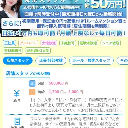
正社員
アルバイト
女性歓迎
未経験可
経験者歓迎
シニア歓迎
即日勤務可
完全週休2日制
店舗スタッフ
店長/幹部候補
ホール・接客スタッフ
その
店舗スタッフ
の求人情報
500,000
月給 :
正
円
1,700
2,000
時給 :
ア
円
～
円
【すぐに入寮・日払い・勤務可！】月給50万円※日払い
給与
も入社初日より1万円が可能です。月の上限額もござい
ませんのでご安心ください。※お給料の支払いは銀行振
り込みになります。※罰金、ノルマなどペナルティは一
フロント業務全般。主な内容は電話対応、レジでお会
切なくお給料から引かれるのは税金だけですのでご安心
計業務、サイトの更新作業、清掃、備品の補充などが
ください。
仕事内容