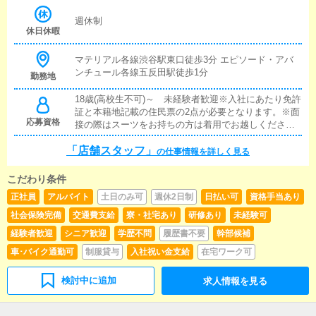
週休制
休日休暇
マテリアル各線渋谷駅東口徒歩3分 エピソード・アバ
ンチュール各線五反田駅徒歩1分
勤務地
18歳(高校生不可)～ 未経験者歓迎※入社にあたり免許
証と本籍地記載の住民票の2点が必要となります。※面
応募資格
接の際はスーツをお持ちの方は着用でお越しくださ
い。※暴力団関係者の方又はそれに準ずる方のご応募
「店舗スタッフ」
はお断りいたしております。
の仕事情報を詳しく見る
こだわり条件
正社員
アルバイト
土日のみ可
週休2日制
日払い可
資格手当あり
社会保険完備
交通費支給
寮・社宅あり
研修あり
未経験可
経験者歓迎
シニア歓迎
学歴不問
履歴書不要
幹部候補
車･バイク通勤可
制服貸与
入社祝い金支給
在宅ワーク可
検討中に追加
求人情報を見る