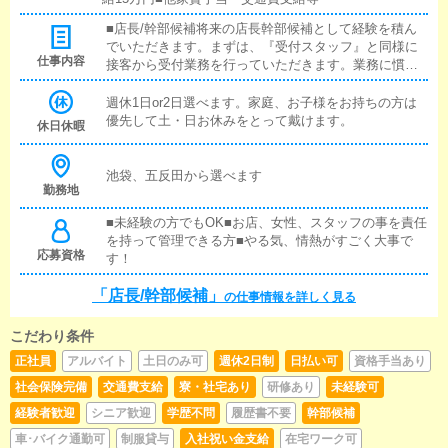
■店長/幹部候補将来の店長幹部候補として経験を積ん
でいただきます。まずは、『受付スタッフ』と同様に
仕事内容
接客から受付業務を行っていただきます。業務に慣れ
てきたら、『キャストの管理』や『経営に関わる業
務』を順に覚えていただきます。早い方だと１年ぐら
週休1日or2日選べます。家庭、お子様をお持ちの方は
いで、店長として新しい店舗の運営をお任せします。■
優先して土・日お休みをとって戴けます。
休日休暇
対面接客・受付業務お客様からのお問合せや来店され
たお客様の案内を行っていただきます。予約の確認
や、会計作業、注意事項の喚起などをお願いします。
池袋、五反田から選べます
勤務地
簡単なマニュアルや、先輩スタッフに付いて業務内容
を見ながら徐々に覚えていただきますので、未経験の
■未経験の方でもOK■お店、女性、スタッフの事を責任
方でも安心して働けます。■企画の立案店舗イベントや
を持って管理できる方■やる気、情熱がすごく大事で
店舗運営など様々な企画を提案していただきます。
応募資格
す！
【新規のお客様の増加】【お客様のリピート率の向
上】【キャストの方の入店数の増加】など、売上UPに
「店長/幹部候補」
の仕事情報を詳しく見る
繋がる施策の提案を行っていただきます。■キャスト管
理お店で働いていただいているキャストの方が稼げる
ようにインターネットを使ったPR（写メ日記）などの
こだわり条件
使い方などのアドバイスを行っていただきます。■PC
正社員
アルバイト
土日のみ可
週休2日制
日払い可
資格手当あり
更新業務ヘブンネットなど、ポータルサイト等の店舗
社会保険完備
交通費支給
寮・社宅あり
研修あり
未経験可
情報更新作業を行っていただきます。キャストの出勤
情報やイベント、求人ブログの作成となります。基本
経験者歓迎
シニア歓迎
学歴不問
履歴書不要
幹部候補
的にはボタンを押すだけや、ブログの更新時に簡単に
車･バイク通勤可
制服貸与
入社祝い金支給
在宅ワーク可
文字が入力出来れば問題ありません。PCが苦手な人で