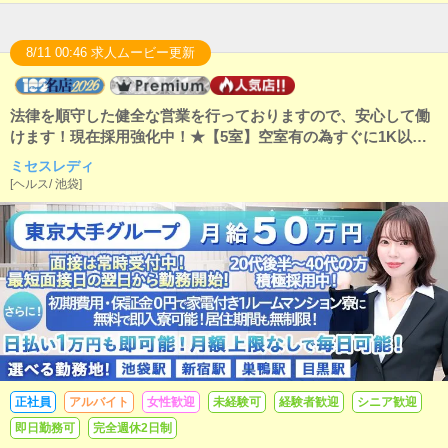
8/11 00:46 求人ムービー更新
法律を順守した健全な営業を行っておりますので、安心して働
けます！現在採用強化中！★【5室】空室有の為すぐに1K以上
のマンション寮に無料で入寮・日払い1万・勤務可！★リニュー
ミセスレディ
アルオープンしたお店なので人間関係も良好です！未経験でも
[
ヘルス
/
池袋
]
月給50万円！日払いが毎日可能です！個室マンション寮は初期
費用、入居期限はございません！20代後半～40代の方を積極採
用中！池袋、新宿、目黒、巣鴨から勤務地選べます！やる気重
視で採用！面接は常時受付中です！
正社員
アルバイト
女性歓迎
未経験可
経験者歓迎
シニア歓迎
即日勤務可
完全週休2日制