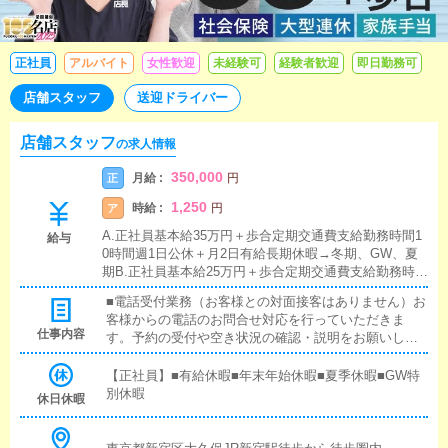
正社員
アルバイト
女性歓迎
未経験可
経験者歓迎
即日勤務可
店舗スタッフ
送迎ドライバー
店舗スタッフ
の求人情報
350,000
月給 :
正
円
1,250
時給 :
ア
円
A.正社員基本給35万円＋歩合定期交通費支給勤務時間1
給与
0時間週1日公休＋月2日有給長期休暇→冬期、GW、夏
期B.正社員基本給25万円＋歩合定期交通費支給勤務時間
8時間週休二日制長期休暇→冬期、GW、夏期■昇給あり
■電話受付業務（お客様との対面接客はありません）お
■試用期間あり（3ヵ月）■通勤交通費支給■日払い可
客様からの電話のお問合せ対応を行っていただきま
仕事内容
す。予約の受付や空き状況の確認・説明をお願いしま
す。予約の確定後はキャストやドライバーに通達しま
す。簡単なマニュアルや先輩スタッフに気軽に聞ける
【正社員】■有給休暇■年末年始休暇■夏季休暇■GW特
環境ですので、未経験でも安心して働けます。■PC更
別休暇
休日休暇
新業務ヘブンネットなど、ポータルサイト等の店舗情
報更新作業を行っていただきます。キャストの出勤情
報やイベント、求人ブログの作成となります。基本的