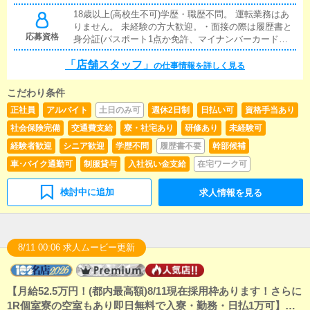
【路線】山手線・埼京線・湘南新宿ライン・丸ノ内
18歳以上(高校生不可)学歴・職歴不問。 運転業務はあ
線・有楽町線・副都心線・西武池袋線・東武東上線目
りません。 未経験の方大歓迎。・面接の際は履歴書と
黒アリスマリオンJR目黒駅 徒歩1分【路線】山手線・
応募資格
身分証(パスポート1点か免許、マイナンバーカードの
目黒線・南北線・三田線華椿(ハナツバキ)JR巣鴨駅北
いずれかと住民票本籍地記載の2点)をご持参くださ
口から徒歩1分(JR池袋駅から2駅5分)【路線】山手線・
「店舗スタッフ」
い。 ・暴力団関係者の方又はそれに準ずる方のご応募
の仕事情報を詳しく見る
三田線
はお断りいたしております。
こだわり条件
正社員
アルバイト
土日のみ可
週休2日制
日払い可
資格手当あり
社会保険完備
交通費支給
寮・社宅あり
研修あり
未経験可
経験者歓迎
シニア歓迎
学歴不問
履歴書不要
幹部候補
車･バイク通勤可
制服貸与
入社祝い金支給
在宅ワーク可
検討中に追加
求人情報を見る
8/11 00:06 求人ムービー更新
【月給52.5万円！(都内最高額)8/11現在採用枠あります！さらに
1R個室寮の空室もあり即日無料で入寮・勤務・日払1万可】全