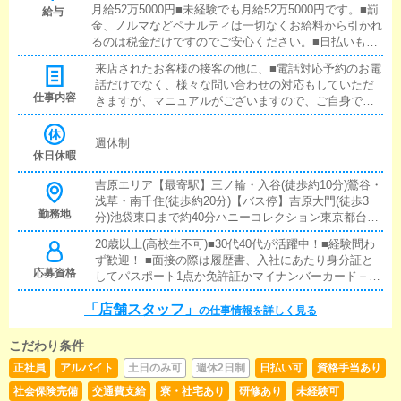
月給52万5000円■未経験でも月給52万5000円です。■罰
給与
金、ノルマなどペナルティは一切なくお給料から引かれ
るのは税金だけですのでご安心ください。■日払いも入
社初日より1万円が可能ですのでご安心ください。■当
来店されたお客様の接客の他に、■電話対応予約のお電
グループはお給料の支払いは銀行振込のみになります。
話だけでなく、様々な問い合わせの対応もしていただ
売上金も全て銀行管理をしておりますのでご了承くださ
仕事内容
きますが、マニュアルがございますので、ご自身で考
い。日払いは現金払いになります。
えて返答するといった難しい内容はございません。■サ
イト更新PC操作に慣れていないと、と不安に思われる
週休制
方もいるかと思いますが、タイピングがゆっくりでも
休日休暇
問題は無く、マウスでクリックすることがほとんどの
ため、難しい操作などはございませんのでご安心くだ
吉原エリア【最寄駅】三ノ輪・入谷(徒歩約10分)鶯谷・
さい。■備品の補充重たい荷物を運んだりすることをイ
浅草・南千住(徒歩約20分)【バス停】吉原大門(徒歩3
メージされがちですが、容器に移し替えたり、包装し
勤務地
分)池袋東口まで約40分ハニーコレクション東京都台東
てあったものを剥がすなど、軽作業ばかりです。その
区千束4-30-8ハニーカンパニー東京都台東区千束4-41-6
20歳以上(高校生不可)■30代40代が活躍中！■経験問わ
他にも清掃業務などもございますが、一般家庭で行う
メイドマスター東京都台東区千束3-29-14グッドワイフ
ず歓迎！ ■面接の際は履歴書、入社にあたり身分証と
ような清掃と変わりはなく、特別なスキルは必要ござ
東京都台東区千束4-26-10
応募資格
してパスポート1点か免許証かマイナンバーカード＋住
いませんのでご安心ください。先輩スタッフの指導の
民票本籍地記載2点のどちらかが必要になります。 ■面
下、1つ1つ順を追って覚えて頂きますので、一度にす
「店舗スタッフ」
接の際はスーツをお持ちの方は着用でお越しくださ
べて覚えるといったことはございません。お仕事に慣
の仕事情報を詳しく見る
い。 ■暴力団関係者の方又はそれに準ずる方のご応募
れるまでは、しっかりとサポートする教育体制が整っ
はお断りいたしております。
ているため、未経験の方にもご安心頂けております。
こだわり条件
正社員
アルバイト
土日のみ可
週休2日制
日払い可
資格手当あり
社会保険完備
交通費支給
寮・社宅あり
研修あり
未経験可