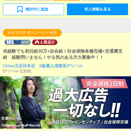
も簡単にできます。■清掃・備品管理お客様やキャスト
の方に快適にお過ごしいただくため、店内の清掃や備
検討中に追加
求人情報を見る
品の管理・補充を行っていただきます。
8/10 23:56 求人ムービー更新
未経験でも初任給35万+歩合給！社会保険各種完備+交通費支
給 経験問いません！やる気のある方大募集中！！
Chloe五反田本店 S級素人清楚系デリヘル
[
デリヘル
/
五反田
]