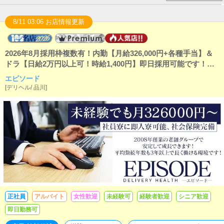
8/11 03:06 お店情報更新
2026年8月採用枠複数有！内勤【月給326,000円+各種手当】＆
ドラ【日給2万円以上可！時給1,400円】即日採用可能です！平
均勤続年数3年以上で長く働ける環境です。信頼と実績のヘブン
エピソード
プレミアムクラブ認定優良大手グループ店ですのでご安心くだ
[
デリヘル
/
品川
]
さい！未経験の方大歓迎！女性スタッフ大歓迎！福利厚生は業
界最高クラス（１Ｒ寮、社保完備、有給、健康診断、誕生日休
暇等）各種手当もご用意（家族、お子様、通勤交通費、休日出
勤、毎年昇給制度等）日払い５０００円まで可能です！キレイ
で広いオフィスで気持ちよく働くことができます！
正社員
アルバイト
女性歓迎
未経験可
経験者歓迎
シニア歓迎
即日勤務可