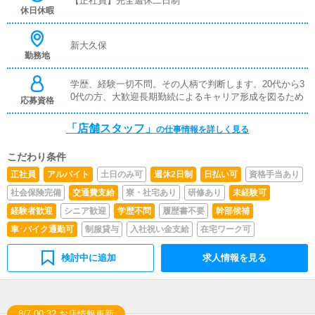
【正社員】完全週休二日制
ります。※店長経験者優遇・主任スタート可■店長/幹部候
休日休暇
補将来の店長幹部候補として経験を積んでいただきます。
まずは、『受付スタッフ』と同様に接客から受付業務を行
っていただきます。業務に慣れてきたら、『キャストの管
新大久保
勤務地
理』や『経営に関わる業務』を順に覚えていただきます。
早い方だと１年ぐらいで、店長として新しい店舗の運営を
お任せします。■対面接客・受付業務お客様からのお問合
学歴、経験一切不問。その人柄で判断します。20代から3
せや来店されたお客様の案内を行っていただきます。予約
0代の方、大歓迎長期勤続によるキャリア形成を図るため
応募資格
の確認や、会計作業、注意事項の喚起などをお願いしま
す。簡単なマニュアルや、先輩スタッフに付いて業務内容
「店舗スタッフ」
の仕事情報を詳しく見る
を見ながら徐々に覚えていただきますので、未経験の方で
も安心して働けます。■企画の立案店舗イベントや店舗運
こだわり条件
営など様々な企画を提案していただきます。【新規のお客
様の増加】【お客様のリピート率の向上】【キャストの方
正社員
アルバイト
土日のみ可
週休2日制
日払い可
資格手当あり
の入店数の増加】など、売上UPに繋がる施策の提案を行
社会保険完備
交通費支給
寮・社宅あり
研修あり
未経験可
っていただきます。■キャスト管理お店で働いていただい
ているキャストの方が稼げるようにインターネットを使っ
経験者歓迎
シニア歓迎
学歴不問
履歴書不要
幹部候補
たPR（写メ日記）などの使い方などのアドバイスを行っ
車･バイク通勤可
制服貸与
入社祝い金支給
在宅ワーク可
ていただきます。■PC更新業務ヘブンネットなど、ポータ
ルサイト等の店舗情報更新作業を行っていただきます。キ
検討中に追加
求人情報を見る
ャストの出勤情報やイベント、求人ブログの作成となりま
す。基本的にはボタンを押すだけや、ブログの更新時に簡
単に文字が入力出来れば問題ありません。PCが苦手な人
でも簡単にできます。■清掃・備品管理お客様やキャスト
の方に快適にお過ごしいただくため、店内の清掃や備品の
8/7 00:32 お店情報更新