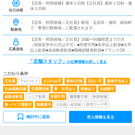
フ』と同様に、接客や受付業務からスタートしていただき
【店長・幹部候補】週休１日制【正社員】週休１日制・週
ます。業務に慣れてきたら、『キャストの管理』や『経営
休２日制
休日休暇
に関わる業務』を順に習得していただきます。早い方であ
れば、1年ほどで店長として新しい店舗の運営を任される
【店長・幹部候補／正社員】新宿・五反田・蒲田・錦糸町
こともあります。【正社員】■対面接客業務お客様からの
で「希望の勤務地」に配属されます。
勤務地
お問い合わせ対応や、一部店舗においてはご来店されたお
客様の案内をお願いします。予約の確認、会計作業、注意
【店長・幹部候補／正社員】18歳〜50歳程度までの方
事項のご案内などを担当していただきます。簡単なマニュ
（高校在学中の方は不可）■学歴不問■高卒以上歓迎■大卒
アルがあり、先輩スタッフについて学びながら業務を覚え
応募資格
以上歓迎■未経験者歓迎■職種経験者歓迎■ブランクOK全
ていけるので、未経験の方でも安心です。■企画の立案店
国総合第1位のウルトラグループで働いてみたいという方
舗イベントや店舗運営に関するさまざまな企画を提案して
「店舗スタッフ」
なら、どなたでも大歓迎です！
の仕事情報を詳しく見る
いただきます。【新規のお客様の増加】【リピート率の向
上】【キャストの入店数の増加】など、売上アップにつな
がる施策の提案をお願いします。■キャスト管理キャスト
こだわり条件
がしっかり稼げるよう、インターネットを活用したPR
正社員
アルバイト
土日のみ可
週休2日制
日払い可
資格手当あり
（写メ日記など）の効果的な使い方をアドバイスしていた
社会保険完備
交通費支給
寮・社宅あり
研修あり
未経験可
だきます。■PC更新業務ヘブンネットなどポータルサイト
の店舗情報を更新します。キャストの出勤情報やイベン
経験者歓迎
シニア歓迎
学歴不問
履歴書不要
幹部候補
ト、求人ブログの作成などを行います。基本的にはボタン
車･バイク通勤可
制服貸与
入社祝い金支給
在宅ワーク可
操作や簡単な文字入力ができれば大丈夫です。PCが苦手
な方でも問題なくできます。■清掃・備品管理お客様やキ
ャストに快適に過ごしていただけるよう、店内の清掃や備
検討中に追加
求人情報を見る
品の管理・補充をお願いします。・お客様にとっての「最
高」とは何か・キャストにとっての「最高」とは何か・仲
間である従業員にとっての「最高」とは何かこれらを日々