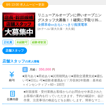
の業務の中で常に考え、それを実現（具現化・可視化）し
8/6 13:00 求人ムービー更新
ていくことが、店長・幹部の基本的な役割です。
リニューアルオープンに伴いオープニン
グスタッフ大募集！！確実に手取り35万
全裸革命orおもいっきり痴漢電車
円スタート保証！！ 都内最大級のグルー
[
ホテヘル
/
新大久保・大久保
]
プです♪
正社員
未経験可
経験者歓迎
店舗スタッフ
店舗スタッフ
の求人情報
350,000
月給 :
正
円
■賞与あり■昇給あり■試用期間あり■通勤交通費支給■週払
給与
い可■日払い可■経験者優遇あり▽月収例1年勤務：基本給
＋インセンティブ＝60～100万
■対面接客・受付業務お客様からのお問合せや来店された
お客様の案内を行っていただきます。予約の確認や、会計
仕事内容
作業、注意事項の喚起などをお願いします。簡単なマニュ
アルや、先輩スタッフに付いて業務内容を見ながら徐々に