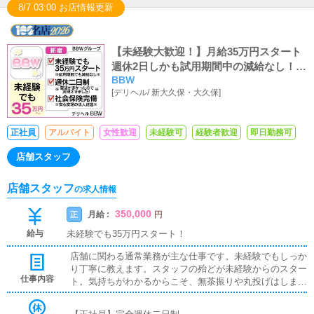
8/7 03:00 お店情報更新
【未経験大歓迎！】月給35万円スタート
週休2日しかも試用期間中の減給なし！新
BBW
宿で本気で稼ぎたいならBBW！
[
デリヘル
/
新大久保・大久保
]
正社員
アルバイト
女性歓迎
未経験可
経験者歓迎
即日勤務可
店舗スタッフ
店舗スタッフ
の求人情報
350,000
月給 :
正
円
給与
未経験でも35万円スタート！
店舗に関わる通常業務が主な仕事です。未経験でもしっか
り丁寧に教えます。スタッフの殆どが未経験からのスター
仕事内容
ト。気持ちがわかるからこそ、無茶振りや丸投げはしませ
ん。店舗運営、人材・店舗の育成、女子面接、マネジメン
ト、各種決済※年内6店舗出店計画ありポスト空きまだあ