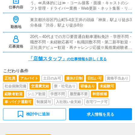
う。≪具体的には≫・コール接客・面接・キャストのシ
万円／月月間の業績に応じて、固定給とは別に、業績給が
仕事内容
フト管理・ドライバー業務・Web更新・ネット集客・リア
支給されます。2021年度の支給額は、月額平均で何と7万
ル集客構築 など※慣れてきたら、幹部候補として、富裕
円。「やりがい」が続きますよね。
層顧客に対する営業を行っていきましょう
東京都渋谷区円山町5-4京王井の頭線「神泉」駅より徒歩3
分各線「渋谷」駅より徒歩8分
勤務地
20代～40代までの方◎要普通自動車運転免許・学歴不問・
職歴不問・未経験応募可・転職回数不問・第二新卒歓迎・
応募資格
正社員デビュー歓迎・再チャレンジ応援※風俗業経験者優
遇。これまでに売上を上げた実績のある方は、尚優遇しま
「店舗スタッフ」
す。
の仕事情報を詳しく見る
こだわり条件
正社員
アルバイト
土日のみ可
週休2日制
日払い可
資格手当あり
社会保険完備
交通費支給
寮・社宅あり
研修あり
未経験可
経験者歓迎
シニア歓迎
学歴不問
履歴書不要
幹部候補
車･バイク通勤可
制服貸与
入社祝い金支給
在宅ワーク可
検討中に追加
求人情報を見る