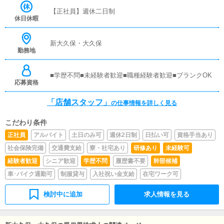
覚えていただきますので、未経験の方でも安心して働けま
【正社員】週休二日制
す。■企画の立案店舗イベントや店舗運営など様々な企画
休日休暇
を提案していただきます。【新規のお客様の増加】【お客
様のリピート率の向上】【キャストの方の入店数の増加】
など、売上UPに繋がる施策の提案を行っていただきま
新大久保・大久保
勤務地
す。■キャスト管理お店で働いていただいているキャスト
の方が稼げるようにインターネットを使ったPR（写メ日
記）などの使い方などのアドバイスを行っていただきま
■学歴不問■未経験者歓迎■職種経験者歓迎■ブランクOK
す。■PC更新業務ヘブンネットなど、ポータルサイト等の
応募資格
店舗情報更新作業を行っていただきます。キャストの出勤
情報やイベント、求人ブログの作成となります。基本的に
「店舗スタッフ」
の仕事情報を詳しく見る
はボタンを押すだけや、ブログの更新時に簡単に文字が入
力出来れば問題ありません。PCが苦手な人でも簡単にで
こだわり条件
きます。■清掃・備品管理お客様やキャストの方に快適に
お過ごしいただくため、店内の清掃や備品の管理・補充を
正社員
アルバイト
土日のみ可
週休2日制
日払い可
資格手当あり
行っていただきます。
社会保険完備
交通費支給
寮・社宅あり
研修あり
未経験可
経験者歓迎
シニア歓迎
学歴不問
履歴書不要
幹部候補
車･バイク通勤可
制服貸与
入社祝い金支給
在宅ワーク可
検討中に追加
求人情報を見る