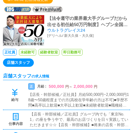
管理・補充を行っていただきます。
【法令遵守の業界最大手グループだから
出せる初任給50万円制度】ヘブン全国総
ウルトラグレイス24
合1位、ヘブンプレミアム全国1位、日本
[
デリヘル
/
新大久保・大久保
]
を代表する業界最大手！ウルトラグルー
プは正社員を積極採用中！！強い意欲の
あるアナタなら積極的に昇給・昇格させ
正社員
未経験可
経験者歓迎
即日勤務可
ることを約束します！！風俗のお仕事が
全くの未経験でもサポート体制は万全で
店舗スタッフ
す！！
店舗スタッフ
の求人情報
500,000
2,000,000
月給 :
正
円
～
円
【店長・幹部候補／正社員】月給500,000円~2,000,000円1
給与
8歳〜50歳程度までの方(高校在学年齢の方は不可)■学歴不
問■高卒以上歓迎■大卒以上歓迎■未経験者歓迎■職種経験
者歓迎■ブランクOK全国総合第1位のウルトラグループで
【店長・幹部候補／正社員】グループ内でも「東京No.
働いてみたいという方なら、どなたでも大歓迎です！
1」の座を争う中で、最高のお店づくりを日々実践してい
仕事内容
ただきます☆☆【店長・幹部候補】■将来の店長・幹部候
補として経験を積んでいただきます。まずは『受付スタッ