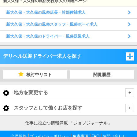
新大久保・大久保の風俗男性求人の関連ページ
新大久保・大久保の風俗店長・幹部候補求人
新大久保・大久保の風俗スタッフ・風俗ボーイ求人
新大久保・大久保のドライバー・風俗送迎求人
デリヘル送迎ドライバー求人を探す
東京都
検討中リスト
閲覧履歴
東京都
地方を変更する
東京都 デリヘル送迎ドライバー
<
全国トップ
スタッフとして働くお店を探す
池袋・巣鴨・大塚
北海道 男性高収入
東京都
仕事に役立つ情報満載 「ジョブジャーナル」
東北 男性高収入
新宿・歌舞伎町・大久保・高田馬場
池袋・巣鴨・大塚 デリヘル送迎ドライバー
会員規約
東京 男性高収入
プライバシーポリシー
免責事項
FAQ
お問い合わせ