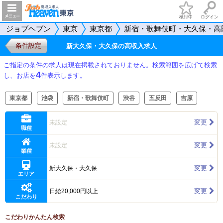
検討中
ログイン
ジョブヘブン
東京
東京都
新宿・歌舞伎町・大久保・高
条件設定
新大久保・大久保の高収入求人
ご指定の条件の求人は現在掲載されておりません。検索範囲を広げて検索
4
し、お店を
件表示します。
東京都
池袋
新宿・歌舞伎町
渋谷
五反田
吉原
変更
未設定
職種
変更
未設定
業種
変更
新大久保・大久保
エリア
変更
日給20,000円以上
こだわり
こだわりかんたん検索