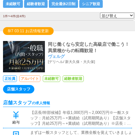
未経験可
経験者歓迎
完全週休2日制
シニア歓迎
1件〜4件(全4件)
8/7 03:11 お店情報更新
同じ働くなら安定した高級店で働こう！
異業種からの転職歓迎！
ヴェルグ
[
デリヘル
/
新大久保・大久保
]
正社員
アルバイト
未経験可
経験者歓迎
店舗スタッフ
店舗スタッフ
の求人情報
【店長/幹部候補】年収1,000万円～2,000万円※一般スタ
ッフ：月給25万円～+業績給（試用期間あり）【店舗スタ
給与
ッフ】月給25万円～+業績給（試用期間あり）※店長：年
収1,000万円～2,000万円---◇◆ここがポイント◆◇週休2
まずは一般スタッフとして、業務全般を覚えていきましょ
日 25万円～週休1日 30万円～業績給支給額は、平均7