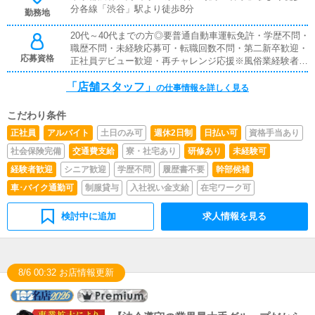
分各線「渋谷」駅より徒歩8分
勤務地
20代～40代までの方◎要普通自動車運転免許・学歴不問・
職歴不問・未経験応募可・転職回数不問・第二新卒歓迎・
応募資格
正社員デビュー歓迎・再チャレンジ応援※風俗業経験者優
遇。これまでに売上を上げた実績のある方は、尚優遇しま
「店舗スタッフ」
す。
の仕事情報を詳しく見る
こだわり条件
正社員
アルバイト
土日のみ可
週休2日制
日払い可
資格手当あり
社会保険完備
交通費支給
寮・社宅あり
研修あり
未経験可
経験者歓迎
シニア歓迎
学歴不問
履歴書不要
幹部候補
車･バイク通勤可
制服貸与
入社祝い金支給
在宅ワーク可
検討中に追加
求人情報を見る
8/6 00:32 お店情報更新