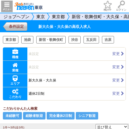
検討中
ログイン
ジョブヘブン
東京
東京都
新宿・歌舞伎町・大久保・高
条件設定
新大久保・大久保の高収入求人
東京都
池袋
新宿・歌舞伎町
渋谷
五反田
吉原
変更
未設定
職種
変更
未設定
業種
変更
新大久保・大久保
エリア
変更
週休2日制
こだわり
こだわりかんたん検索
未経験可
経験者歓迎
完全週休2日制
シニア歓迎
1件〜3件(全3件)