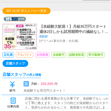
8/6 16:00 求人ムービー更新
【未経験大歓迎！】月給35万円スタート
週休2日しかも試用期間中の減給なし！新
BBW
宿で本気で稼ぎたいならBBW！
[
デリヘル
/
新大久保・大久保
]
正社員
アルバイト
女性歓迎
未経験可
経験者歓迎
即日勤務可
店舗スタッフ
店舗スタッフ
の求人情報
350,000
月給 :
正
円
給与
未経験でも35万円スタート！
店舗に関わる通常業務が主な仕事です。未経験でもしっか
り丁寧に教えます。スタッフの殆どが未経験からのスター
仕事内容
ト。気持ちがわかるからこそ、無茶振りや丸投げはしませ