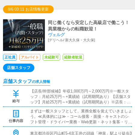
でも簡単にできます。■清掃・備品管理お客様やキャスト
の方に快適にお過ごしいただくため、店内の清掃や備品の
8/6 03:11 お店情報更新
管理・補充を行っていただきます。
同じ働くなら安定した高級店で働こう！
異業種からの転職歓迎！
ヴェルグ
[
デリヘル
/
新大久保・大久保
]
正社員
アルバイト
未経験可
経験者歓迎
店舗スタッフ
店舗スタッフ
の求人情報
【店長/幹部候補】年収1,000万円～2,000万円※一般スタ
ッフ：月給25万円～+業績給（試用期間あり）【店舗スタ
給与
ッフ】月給25万円～+業績給（試用期間あり）※店長：年
収1,000万円～2,000万円---◇◆ここがポイント◆◇週休2
まずは一般スタッフとして、業務全般を覚えていきましょ
日 25万円～週休1日 30万円～業績給支給額は、平均7
う。≪具体的には≫・コール接客・面接・キャストのシ
万円／月月間の業績に応じて、固定給とは別に、業績給が
仕事内容
フト管理・ドライバー業務・Web更新・ネット集客・リア
支給されます。2021年度の支給額は、月額平均で何と7万
ル集客構築 など※慣れてきたら、幹部候補として、富裕
円。「やりがい」が続きますよね。
層顧客に対する営業を行っていきましょう
東京都渋谷区円山町5-4京王井の頭線「神泉」駅より徒歩3