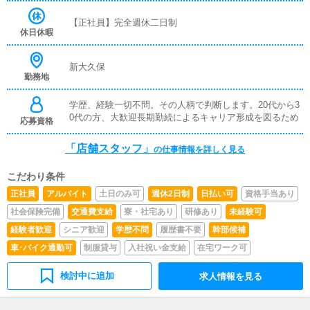
ん。店舗運営、人材・店舗の育成、女子面接、マネジメン
ト、各種決済※年内6店舗出店計画ありポスト空きまだあ
【正社員】完全週休二日制
ります。※店長経験者優遇・主任スタート可■店長/幹部候
休日休暇
補将来の店長幹部候補として経験を積んでいただきます。
まずは、『受付スタッフ』と同様に接客から受付業務を行
っていただきます。業務に慣れてきたら、『キャストの管
新大久保
勤務地
理』や『経営に関わる業務』を順に覚えていただきます。
早い方だと１年ぐらいで、店長として新しい店舗の運営を
お任せします。■対面接客・受付業務お客様からのお問合
学歴、経験一切不問。その人柄で判断します。20代から3
せや来店されたお客様の案内を行っていただきます。予約
0代の方、大歓迎長期勤続によるキャリア形成を図るため
応募資格
の確認や、会計作業、注意事項の喚起などをお願いしま
す。簡単なマニュアルや、先輩スタッフに付いて業務内容
「店舗スタッフ」
の仕事情報を詳しく見る
を見ながら徐々に覚えていただきますので、未経験の方で
も安心して働けます。■企画の立案店舗イベントや店舗運
こだわり条件
営など様々な企画を提案していただきます。【新規のお客
様の増加】【お客様のリピート率の向上】【キャストの方
正社員
アルバイト
土日のみ可
週休2日制
日払い可
資格手当あり
の入店数の増加】など、売上UPに繋がる施策の提案を行
社会保険完備
交通費支給
寮・社宅あり
研修あり
未経験可
っていただきます。■キャスト管理お店で働いていただい
ているキャストの方が稼げるようにインターネットを使っ
経験者歓迎
シニア歓迎
学歴不問
履歴書不要
幹部候補
たPR（写メ日記）などの使い方などのアドバイスを行っ
車･バイク通勤可
制服貸与
入社祝い金支給
在宅ワーク可
ていただきます。■PC更新業務ヘブンネットなど、ポータ
ルサイト等の店舗情報更新作業を行っていただきます。キ
検討中に追加
求人情報を見る
ャストの出勤情報やイベント、求人ブログの作成となりま
す。基本的にはボタンを押すだけや、ブログの更新時に簡
単に文字が入力出来れば問題ありません。PCが苦手な人