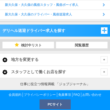
新大久保・大久保の風俗スタッフ・風俗ボーイ求人
新大久保・大久保のドライバー・風俗送迎求人
デリヘル送迎ドライバー求人を探す
東京都
検討中リスト
閲覧履歴
東京都
地方を変更する
東京都 デリヘル送迎ドライバー
<
全国トップ
スタッフとして働くお店を探す
池袋・巣鴨・大塚
北海道 男性高収入
東京都
仕事に役立つ情報満載 「ジョブジャーナル」
東北 男性高収入
新宿・歌舞伎町・大久保・高田馬場
池袋・巣鴨・大塚 デリヘル送迎ドライバー
会員規約
東京 男性高収入
プライバシーポリシー
免責事項
FAQ
お問い合わせ
神奈川県
南関東 男性高収入
池袋 男性高収入
PCサイト
渋谷・恵比寿・代々木
池袋 デリヘル送迎ドライバー
新宿・歌舞伎町・大久保・高田馬場 デリヘル送迎ドライバー
神奈川 男性高収入
甲信越 男性高収入
千葉県