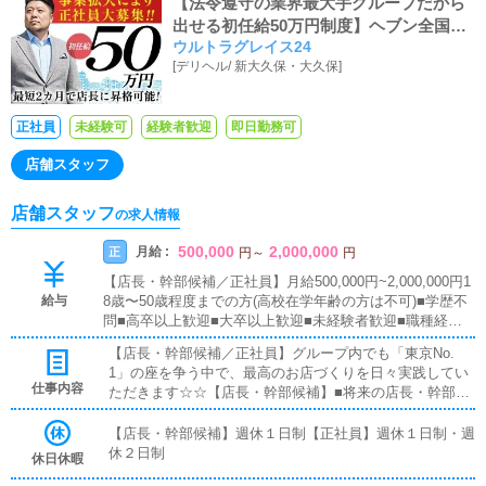
【法令遵守の業界最大手グループだから
出せる初任給50万円制度】ヘブン全国総
ウルトラグレイス24
合1位、ヘブンプレミアム全国1位、日本
[
デリヘル
/
新大久保・大久保
]
を代表する業界最大手！ウルトラグルー
プは正社員を積極採用中！！強い意欲の
あるアナタなら積極的に昇給・昇格させ
正社員
未経験可
経験者歓迎
即日勤務可
ることを約束します！！風俗のお仕事が
全くの未経験でもサポート体制は万全で
店舗スタッフ
す！！
店舗スタッフ
の求人情報
500,000
2,000,000
月給 :
正
円
～
円
【店長・幹部候補／正社員】月給500,000円~2,000,000円1
給与
8歳〜50歳程度までの方(高校在学年齢の方は不可)■学歴不
問■高卒以上歓迎■大卒以上歓迎■未経験者歓迎■職種経験
者歓迎■ブランクOK全国総合第1位のウルトラグループで
【店長・幹部候補／正社員】グループ内でも「東京No.
働いてみたいという方なら、どなたでも大歓迎です！
1」の座を争う中で、最高のお店づくりを日々実践してい
仕事内容
ただきます☆☆【店長・幹部候補】■将来の店長・幹部候
補として経験を積んでいただきます。まずは『受付スタッ
フ』と同様に、接客や受付業務からスタートしていただき
【店長・幹部候補】週休１日制【正社員】週休１日制・週
ます。業務に慣れてきたら、『キャストの管理』や『経営
休２日制
休日休暇
に関わる業務』を順に習得していただきます。早い方であ