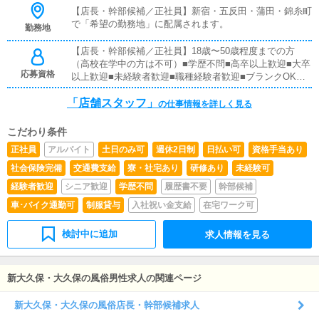
れば、1年ほどで店長として新しい店舗の運営を任される
【店長・幹部候補／正社員】新宿・五反田・蒲田・錦糸町
こともあります。【正社員】■対面接客業務お客様からの
で「希望の勤務地」に配属されます。
勤務地
お問い合わせ対応や、一部店舗においてはご来店されたお
客様の案内をお願いします。予約の確認、会計作業、注意
【店長・幹部候補／正社員】18歳〜50歳程度までの方
事項のご案内などを担当していただきます。簡単なマニュ
（高校在学中の方は不可）■学歴不問■高卒以上歓迎■大卒
アルがあり、先輩スタッフについて学びながら業務を覚え
応募資格
以上歓迎■未経験者歓迎■職種経験者歓迎■ブランクOK全
ていけるので、未経験の方でも安心です。■企画の立案店
国総合第1位のウルトラグループで働いてみたいという方
舗イベントや店舗運営に関するさまざまな企画を提案して
「店舗スタッフ」
なら、どなたでも大歓迎です！
の仕事情報を詳しく見る
いただきます。【新規のお客様の増加】【リピート率の向
上】【キャストの入店数の増加】など、売上アップにつな
がる施策の提案をお願いします。■キャスト管理キャスト
こだわり条件
がしっかり稼げるよう、インターネットを活用したPR
正社員
アルバイト
土日のみ可
週休2日制
日払い可
資格手当あり
（写メ日記など）の効果的な使い方をアドバイスしていた
社会保険完備
交通費支給
寮・社宅あり
研修あり
未経験可
だきます。■PC更新業務ヘブンネットなどポータルサイト
の店舗情報を更新します。キャストの出勤情報やイベン
経験者歓迎
シニア歓迎
学歴不問
履歴書不要
幹部候補
ト、求人ブログの作成などを行います。基本的にはボタン
車･バイク通勤可
制服貸与
入社祝い金支給
在宅ワーク可
操作や簡単な文字入力ができれば大丈夫です。PCが苦手
な方でも問題なくできます。■清掃・備品管理お客様やキ
ャストに快適に過ごしていただけるよう、店内の清掃や備
検討中に追加
求人情報を見る
品の管理・補充をお願いします。・お客様にとっての「最
高」とは何か・キャストにとっての「最高」とは何か・仲
間である従業員にとっての「最高」とは何かこれらを日々
新大久保・大久保の風俗男性求人の関連ページ
の業務の中で常に考え、それを実現（具現化・可視化）し
ていくことが、店長・幹部の基本的な役割です。
新大久保・大久保の風俗店長・幹部候補求人