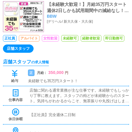
【未経験大歓迎！】月給35万円スタート
週休2日しかも試用期間中の減給なし！新
BBW
宿で本気で稼ぎたいならBBW！
[
デリヘル
/
新大久保・大久保
]
正社員
アルバイト
女性歓迎
未経験可
経験者歓迎
即日勤務可
店舗スタッフ
店舗スタッフ
の求人情報
350,000
月給 :
正
円
給与
未経験でも35万円スタート！
店舗に関わる通常業務が主な仕事です。未経験でもしっか
り丁寧に教えます。スタッフの殆どが未経験からのスター
仕事内容
ト。気持ちがわかるからこそ、無茶振りや丸投げはしませ
ん。店舗運営、人材・店舗の育成、女子面接、マネジメン
ト、各種決済※年内6店舗出店計画ありポスト空きまだあ
【正社員】完全週休二日制
ります。※店長経験者優遇・主任スタート可■店長/幹部候
休日休暇
補将来の店長幹部候補として経験を積んでいただきます。
まずは、『受付スタッフ』と同様に接客から受付業務を行