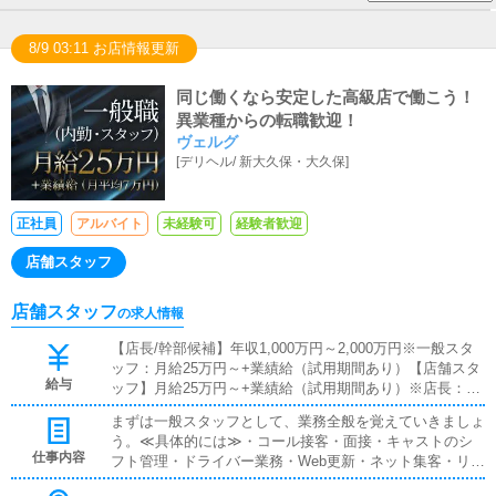
8/9 03:11 お店情報更新
同じ働くなら安定した高級店で働こう！
異業種からの転職歓迎！
ヴェルグ
[
デリヘル
/
新大久保・大久保
]
正社員
アルバイト
未経験可
経験者歓迎
店舗スタッフ
店舗スタッフ
の求人情報
【店長/幹部候補】年収1,000万円～2,000万円※一般スタ
ッフ：月給25万円～+業績給（試用期間あり）【店舗スタ
給与
ッフ】月給25万円～+業績給（試用期間あり）※店長：年
収1,000万円～2,000万円---◇◆ここがポイント◆◇週休2
まずは一般スタッフとして、業務全般を覚えていきましょ
日 25万円～週休1日 30万円～業績給支給額は、平均7
う。≪具体的には≫・コール接客・面接・キャストのシ
万円／月月間の業績に応じて、固定給とは別に、業績給が
仕事内容
フト管理・ドライバー業務・Web更新・ネット集客・リア
支給されます。2021年度の支給額は、月額平均で何と7万
ル集客構築 など※慣れてきたら、幹部候補として、富裕
円。「やりがい」が続きますよね。