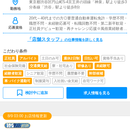
層顧客に対する営業を行っていきましょう
東京都渋谷区円山町5-4京王井の頭線「神泉」駅より徒歩3
分各線「渋谷」駅より徒歩8分
勤務地
20代～40代までの方◎要普通自動車運転免許・学歴不問・
職歴不問・未経験応募可・転職回数不問・第二新卒歓迎・
応募資格
正社員デビュー歓迎・再チャレンジ応援※風俗業経験者優
遇。これまでに売上を上げた実績のある方は、尚優遇しま
「店舗スタッフ」
す。
の仕事情報を詳しく見る
こだわり条件
正社員
アルバイト
土日のみ可
週休2日制
日払い可
資格手当あり
社会保険完備
交通費支給
寮・社宅あり
研修あり
未経験可
経験者歓迎
シニア歓迎
学歴不問
履歴書不要
幹部候補
車･バイク通勤可
制服貸与
入社祝い金支給
在宅ワーク可
検討中に追加
求人情報を見る
8/9 03:00 お店情報更新