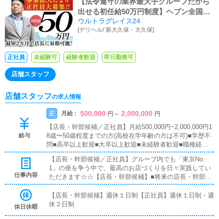
【法令遵守の業界最大手グループだから
出せる初任給50万円制度】ヘブン全国総
ウルトラグレイス24
合1位、ヘブンプレミアム全国1位、日本
[
デリヘル
/
新大久保・大久保
]
を代表する業界最大手！ウルトラグルー
プは正社員を積極採用中！！強い意欲の
あるアナタなら積極的に昇給・昇格させ
正社員
未経験可
経験者歓迎
即日勤務可
ることを約束します！！風俗のお仕事が
全くの未経験でもサポート体制は万全で
店舗スタッフ
す！！
店舗スタッフ
の求人情報
500,000
2,000,000
月給 :
正
円
～
円
【店長・幹部候補／正社員】月給500,000円~2,000,000円1
給与
8歳〜50歳程度までの方(高校在学年齢の方は不可)■学歴不
問■高卒以上歓迎■大卒以上歓迎■未経験者歓迎■職種経験
者歓迎■ブランクOK全国総合第1位のウルトラグループで
【店長・幹部候補／正社員】グループ内でも「東京No.
働いてみたいという方なら、どなたでも大歓迎です！
1」の座を争う中で、最高のお店づくりを日々実践してい
仕事内容
ただきます☆☆【店長・幹部候補】■将来の店長・幹部候
補として経験を積んでいただきます。まずは『受付スタッ
フ』と同様に、接客や受付業務からスタートしていただき
【店長・幹部候補】週休１日制【正社員】週休１日制・週
ます。業務に慣れてきたら、『キャストの管理』や『経営
休２日制
休日休暇
に関わる業務』を順に習得していただきます。早い方であ