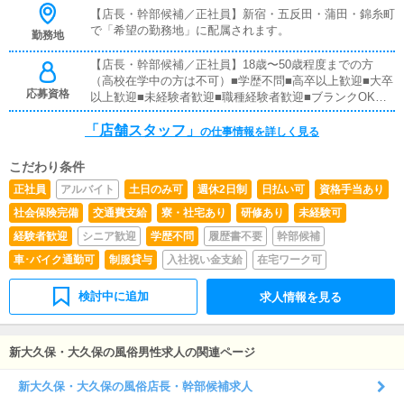
れば、1年ほどで店長として新しい店舗の運営を任される
【店長・幹部候補／正社員】新宿・五反田・蒲田・錦糸町
こともあります。【正社員】■対面接客業務お客様からの
で「希望の勤務地」に配属されます。
勤務地
お問い合わせ対応や、一部店舗においてはご来店されたお
客様の案内をお願いします。予約の確認、会計作業、注意
【店長・幹部候補／正社員】18歳〜50歳程度までの方
事項のご案内などを担当していただきます。簡単なマニュ
（高校在学中の方は不可）■学歴不問■高卒以上歓迎■大卒
アルがあり、先輩スタッフについて学びながら業務を覚え
応募資格
以上歓迎■未経験者歓迎■職種経験者歓迎■ブランクOK全
ていけるので、未経験の方でも安心です。■企画の立案店
国総合第1位のウルトラグループで働いてみたいという方
舗イベントや店舗運営に関するさまざまな企画を提案して
「店舗スタッフ」
なら、どなたでも大歓迎です！
の仕事情報を詳しく見る
いただきます。【新規のお客様の増加】【リピート率の向
上】【キャストの入店数の増加】など、売上アップにつな
がる施策の提案をお願いします。■キャスト管理キャスト
こだわり条件
がしっかり稼げるよう、インターネットを活用したPR
正社員
アルバイト
土日のみ可
週休2日制
日払い可
資格手当あり
（写メ日記など）の効果的な使い方をアドバイスしていた
社会保険完備
交通費支給
寮・社宅あり
研修あり
未経験可
だきます。■PC更新業務ヘブンネットなどポータルサイト
の店舗情報を更新します。キャストの出勤情報やイベン
経験者歓迎
シニア歓迎
学歴不問
履歴書不要
幹部候補
ト、求人ブログの作成などを行います。基本的にはボタン
車･バイク通勤可
制服貸与
入社祝い金支給
在宅ワーク可
操作や簡単な文字入力ができれば大丈夫です。PCが苦手
な方でも問題なくできます。■清掃・備品管理お客様やキ
ャストに快適に過ごしていただけるよう、店内の清掃や備
検討中に追加
求人情報を見る
品の管理・補充をお願いします。・お客様にとっての「最
高」とは何か・キャストにとっての「最高」とは何か・仲
間である従業員にとっての「最高」とは何かこれらを日々
新大久保・大久保の風俗男性求人の関連ページ
の業務の中で常に考え、それを実現（具現化・可視化）し
ていくことが、店長・幹部の基本的な役割です。
新大久保・大久保の風俗店長・幹部候補求人