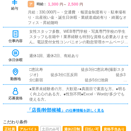
1,300
2,500
時給 :
ア
円
～
円
給与
月給：330,000円～・交通費 ・報奨金制度有り・駐車場有
り・出産祝い金・誕生日休暇・業績達成給有り・綺麗なオ
フィス・昇給随時
女性スタッフ多数、WEB専門学校・写真専門学校の学生
スタッフも在籍中！業界経験も特別な資格も必要ありませ
仕事内容
ん。電話受付女性コンパニオンの勤怠管理ホームページ更
新イベント企画提案ホームページ作成など
週休1回、週休2日、有給あり
休日休暇
□恵比寿 徒歩3分□恵比寿(撮影スタ
ジオ) 徒歩3分□五反田 徒歩3
勤務地
分□新宿 徒歩5分□池袋
徒歩1分 □目黒 準
●業界未経験者の方、大歓迎♪●真面目で素直な方。●明る
備中
く向上心のある方。●性別不問●Excel・Wordが多少でも
応募資格
使える方。
「店長/幹部候補」
の仕事情報を詳しく見る
こだわり条件
正社員
アルバイト
土日のみ可
週休2日制
日払い可
資格手当あり