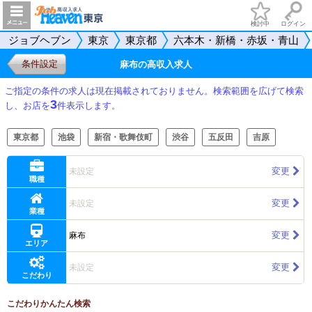
検討中
ログイン
ジョブヘブン
東京
東京都
六本木・新橋・赤坂・青山
条件設定
麻布の高収入求人
ご指定の条件の求人は現在掲載されておりません。検索範囲を広げて検索
3
し、お店を
件表示します。
東京都
池袋
新宿・歌舞伎町
渋谷
五反田
吉原
変更
未設定
職種
変更
未設定
業種
変更
麻布
エリア
変更
未設定
こだわり
こだわりかんたん検索