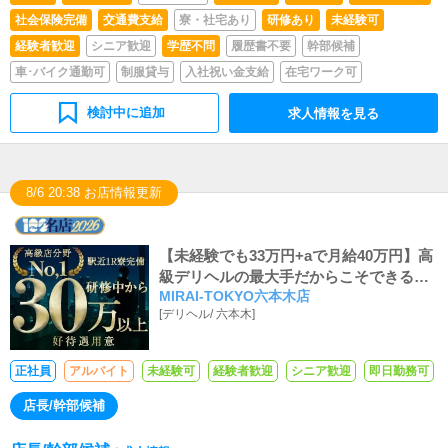
社会保険完備
交通費支給
寮・社宅あり
研修あり
未経験可
経験者歓迎
シニア歓迎
学歴不問
履歴書不要
幹部候補
車･バイク通勤可
制服貸与
入社祝い金支給
在宅ワーク可
検討中に追加
求人情報を見る
8/6 20:38 お店情報更新
【未経験でも33万円+aで月給40万円】高
級デリヘルの最大手だからこそできるワ
MIRAI-TOKYO六本木店
ンランク上の高収入と納得の高待遇でア
[
デリヘル
/
六本木
]
ナタをお迎えします！
正社員
アルバイト
未経験可
経験者歓迎
シニア歓迎
即日勤務可
店長/幹部候補