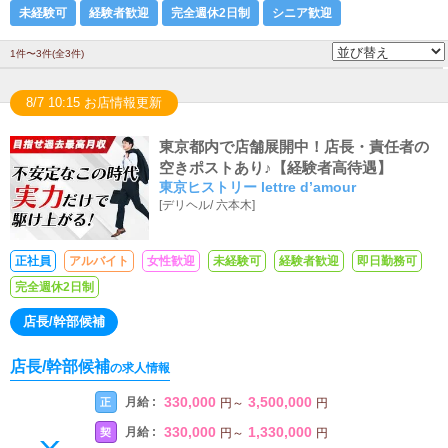
未経験可
経験者歓迎
完全週休2日制
シニア歓迎
1件〜3件(全3件)
8/7 10:15 お店情報更新
東京都内で店舗展開中！店長・責任者の
空きポストあり♪【経験者高待遇】
東京ヒストリー lettre d’amour
[
デリヘル
/
六本木
]
正社員
アルバイト
女性歓迎
未経験可
経験者歓迎
即日勤務可
完全週休2日制
店長/幹部候補
店長/幹部候補
の求人情報
330,000
3,500,000
月給 :
正
円
～
円
330,000
1,330,000
月給 :
契
円
～
円