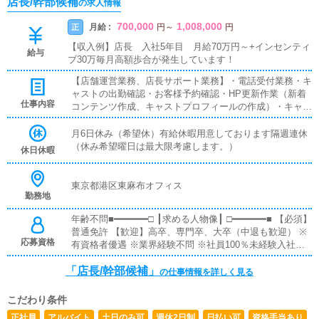
店長/幹部候補
の求人情報
700,000
1,008,000
月給 :
正
円
～
円
【収入例】店長 入社5年目 月給70万円～+インセンティ
給与
ブ30万毎月高額歩合が発生しています！
【店舗運営業務、店長サポート業務】・電話受付業務・キ
ャストの出勤確認・お客様予約確認・HP更新作業（新着
仕事内容
コンテンツ作成、キャストプロフィールの作成）・キャス
ト送迎（内勤がメインになります）・事務所の掃除、片付
け※接客のポイント弊社のサービスは、10～50万円と高単
月6日休み（希望休）有給休暇用意しております隔週連休
価質の高い接客が必須。コンサルティング力が身に付きま
（休み希望曜日は最大限考慮します。）
休日休暇
す。お電話にて・お客様から好みをヒアリング（なるべく
細かく）・ご提案（ここが腕の見せ所）・キャストマッチ
ング※業務や環境に慣れるまでしっかりサポートします！
東京都港区東麻布オフィス
勤務地
年齢不問■━━━━━━□ ┃求める人物像┃ □━━━━━━■ 【必須】
普通免許 【歓迎】高卒、専門卒、大卒（中退も歓迎） ※
応募資格
有資格者優遇 ※業界経験不問 ※社員100％未経験入社（業
界未経験者でも当社では活躍できます！） ※PCでグーグ
「店長/幹部候補」
ル検索できるレベルであれば問題ありません！！
の仕事情報を詳しく見る
こだわり条件
正社員
アルバイト
土日のみ可
週休2日制
日払い可
資格手当あり