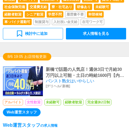
社会保険完備
交通費支給
寮・社宅あり
研修あり
未経験可
経験者歓迎
シニア歓迎
学歴不問
履歴書不要
幹部候補
車･バイク通勤可
制服貸与
入社祝い金支給
在宅ワーク可
検討中に追加
求人情報を見る
8/6 19:05 お店情報更新
新橋で話題の人気店！週休3日で月給30
万円以上可能・土日の時給1600円【内勤
パンスト熟女はいやらしい
スタッフ大募集】大入りボーナスで稼げ
[
デリヘル
/
新橋
]
ます！未経験大歓迎！
アルバイト
女性歓迎
未経験可
経験者歓迎
完全週休2日制
Web運営スタッフ
Web運営スタッフ
の求人情報