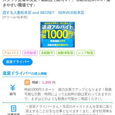
きやすい職場です♪
恋する人妻松本店 and SECRET SERVICE松本店
[
デリヘル
/
松本市
]
アルバイト
女性歓迎
未経験可
経験者歓迎
シニア歓迎
送迎ドライバー
送迎ドライバー
の求人情報
1,000
時給 :
ア
円
時給1000円スタート 能力次第でアップとなります！勤務
給与
可能な日数・時間によってお給料の額は変わってきますの
で、まずはどのような勤務が可能かご相談ください。
＜送迎ドライバーさん＞当店のキャストさんを安全に送り
迎えすることが主な仕事となります！また、必ず社用車を
仕事内容