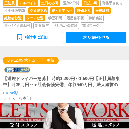
正社員
アルバイト
土日のみ可
週休2日制
日払い可
資格手当あり
社会保険完備
交通費支給
寮・社宅あり
研修あり
未経験可
経験者歓迎
シニア歓迎
学歴不問
履歴書不要
幹部候補
車･バイク通勤可
制服貸与
入社祝い金支給
在宅ワーク可
検討中に追加
求人情報を見る
8/9 12:05 求人ムービー更新
【送迎ドライバー急募】 時給1,200円～1,500円【正社員募集
中】月35万円～＋社会保険完備、年収540万円、法人経営の安
定した職場で働いてみませんか？
Color彩
[
デリヘル
/
松本市
]