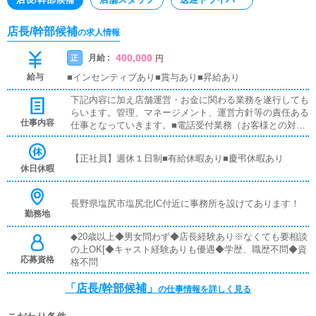
店長/幹部候補
の求人情報
400,000
月給 :
正
円
給与
■インセンティブあり■賞与あり■昇給あり
下記内容に加え店舗運営・お金に関わる業務を遂行しても
らいます。管理、マネージメント、運営方針等の責任ある
仕事内容
仕事となっていきます。■電話受付業務（お客様との対面
接客はありません）お客様からの電話のお問合せ対応を行
っていただきます。予約の受付や空き状況の確認・説明を
【正社員】週休１日制■有給休暇あり■慶弔休暇あり
お願いします。予約の確定後はキャストやドライバーに通
休日休暇
達します。簡単なマニュアルや先輩スタッフに気軽に聞け
る環境ですので、未経験でも安心して働けます。■企画の
立案店舗イベントや店舗運営など様々な企画を提案してい
長野県塩尻市塩尻北IC付近に事務所を設けてあります！
勤務地
ただきます。【新規のお客様の増加】【お客様のリピート
率の向上】【キャストの方の入店数の増加】など、売上U
◆20歳以上◆男女問わず◆店長経験あり※なくても要相談
Pに繋がる施策の提案を行っていただきます。■キャスト
の上OK[◆キャスト経験ありも優遇◆学歴、職歴不問◆資
管理お店で働いていただいているキャストの方が稼げるよ
応募資格
格不問
うにインターネットを使ったPR（写メ日記）などの使い
方などのアドバイスを行っていただきます。■PC更新業務
「店長/幹部候補」
の仕事情報を詳しく見る
ヘブンネットなど、ポータルサイト等の店舗情報更新作業
を行っていただきます。キャストの出勤情報やイベント、
求人ブログの作成となります。基本的にはボタンを押すだ