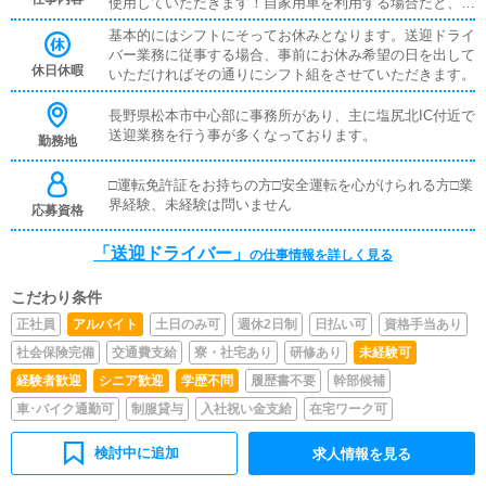
使用していただきます！自家用車を利用する場合だと、メ
ンテナンスやガソリン代のこと・・いろいろ気になると思
基本的にはシフトにそってお休みとなります。送迎ドライ
いますが、気にせず気兼ねなくお仕事ができます(^^)
バー業務に従事する場合、事前にお休み希望の日を出して
休日休暇
いただければその通りにシフト組をさせていただきます。
長野県松本市中心部に事務所があり、主に塩尻北IC付近で
送迎業務を行う事が多くなっております。
勤務地
□運転免許証をお持ちの方□安全運転を心がけられる方□業
界経験、未経験は問いません
応募資格
「送迎ドライバー」
の仕事情報を詳しく見る
こだわり条件
正社員
アルバイト
土日のみ可
週休2日制
日払い可
資格手当あり
社会保険完備
交通費支給
寮・社宅あり
研修あり
未経験可
経験者歓迎
シニア歓迎
学歴不問
履歴書不要
幹部候補
車･バイク通勤可
制服貸与
入社祝い金支給
在宅ワーク可
検討中に追加
求人情報を見る