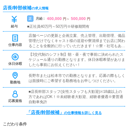
店長/幹部候補
の求人情報
400,000
500,000
月給 :
正
円
～
円
給与
■正社員40万円～50万円※研修期間有
店舗ページの更新と企画立案、売上管理、出勤管理、備品
管理だけでなくキャスト様の送迎や寮清掃までお店に関わ
仕事内容
ることを全般的に行っていただきます！☆寮・社宅もあり
ます！ご希望の方はご相談を(^O^)／☆WEB面接可能で
【3交代制のシフト制】朝・昼・夜で事前に決められたス
す！対面での面接が難しい方は事前にお伝えください！☆
ケジュール通りの勤務となります。休日休暇希望がありま
事務所は分煙体制！タバコが苦手な方も、吸う方もどちら
休日休暇
したら事前にお伝えください！
もドウゾ！☆即日採用可能です！働く気持ちがみなぎって
いる方、すぐお仕事できます！【独立支援制度】当グルー
長野市または松本市での勤務となります。応募の際もしく
プでは独立支援制度としてご自身で店舗経営をしたいとい
は面接時にご希望する勤務地をお申しつけください。
う方のサポートも行っています。FCオーナーとして風俗
勤務地
の店舗運営のノウハウ・システムを全てお教えします！
■店長幹部スタッフ(女性スタッフも大歓迎)※18歳以上の
方であればOK！※未経験者大歓迎、経験者優遇※要普通
応募資格
自動車免許
「店長/幹部候補」
の仕事情報を詳しく見る
こだわり条件