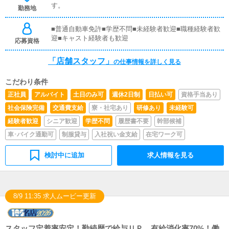
す。
勤務地
店舗情報更新作業を行っていただきます。キャストの出勤
情報やイベント、求人ブログの作成となります。基本的に
はボタンを押すだけや、ブログの更新時に簡単に文字が入
■普通自動車免許■学歴不問■未経験者歓迎■職種経験者歓
力出来れば問題ありません。PCが苦手な人でも簡単にで
迎■キャスト経験者も歓迎
応募資格
きます。
「店舗スタッフ」
の仕事情報を詳しく見る
こだわり条件
正社員
アルバイト
土日のみ可
週休2日制
日払い可
資格手当あり
社会保険完備
交通費支給
寮・社宅あり
研修あり
未経験可
経験者歓迎
シニア歓迎
学歴不問
履歴書不要
幹部候補
車･バイク通勤可
制服貸与
入社祝い金支給
在宅ワーク可
検討中に追加
求人情報を見る
8/9 11:35 求人ムービー更新
スタッフ定着率安定！勤続歴で給与ＵＰ、有給消化率70%！働