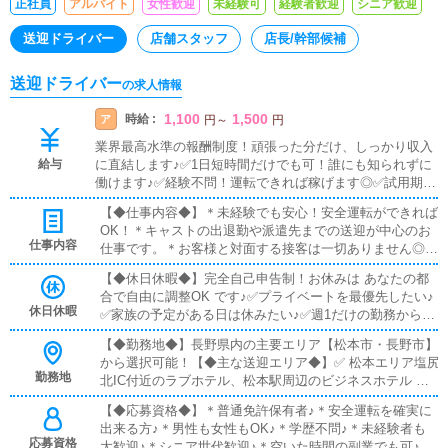
正社員
アルバイト
女性歓迎
未経験可
経験者歓迎
シニア歓迎
送迎ドライバー
店舗スタッフ
店長/幹部候補
送迎ドライバー
の求人情報
1,100
1,500
時給 :
ア
円
～
円
業界最高水準の報酬制度！頑張った分だけ、しっかり収入
給与
に直結します♪✅1日短時間だけでも可！誰にも知られずに
働けます♪✅経験不問！運転できれば稼げます◎✅試用期間
あり（未経験でも安心スタート）✅日払いOK（急な出費に
【◆仕事内容◆】＊未経験でも安心！安全運転ができれば
も安心！）◆勤務時間も基本は希望申告制！本業との両立
OK！＊キャストの出退勤や派遣先までの送迎が中心のお
が可能♪数時間だけでも安定収入に♪例えば…◆週1日 / 8時
仕事内容
仕事です。＊お客様と対面する接客は一切ありません◎ま
間本業が休みの日にアルバイト！◆週3日 / 1日4時間副収入
た、運転がメインのため✅誰にも知られずに働ける！！✅
として最適！◆週5日 / フルタイム十分な生活収入を確保！
【◆休日休暇◆】完全自己申告制！お休みは あなたの都
人目を気にせず働ける！！✅プライバシーがしっかり守ら
【人目を気にせず・プライバシーを守りながら】安全運転
合で自由に調整OK です♪✅プライベートを最優先したい♪
れる！！✅ 副業・Wワークにも最適！！という点も大き
でコツコツ稼げるお仕事です(^^)※業務委託契約でのお仕事
休日休暇
✅家族の予定がある日は休みたい♪✅週1だけの勤務から始
な魅力です！最初は先輩ドライバーが丁寧に同行しますの
となります。
めたい♪✅稼ぎたい週はたくさん出たい♪そんな希望も、す
で、道順や基本業務を学びながら、無理なくスタートでき
【◆勤務地◆】長野県内の主要エリア【松本市・長野市】
べて柔軟に対応します(^^)◆副業・Wワークにも最適で、
ます！（送迎のない時間帯は、簡単な関連業務をして頂く
から選択可能！【◆主な送迎エリア◆】✅ 松本エリア塩尻
安定して長く続けられる環境です。◆しっかり休むことも
場合もございます）あなたの安全運転が、キャストの安心
勤務地
北IC付近のラブホテル、松本駅周辺のビジネスホテル ほ
仕事の一つ。無理なく働けるスタイルで、安全運転とキャ
を支えます。空いた時間を有効にご活用ください♪
か✅ 長野エリア権堂・鶴賀周辺のラブホテル、長野駅周
ストの安心を支えてください♪
【◆応募資格◆】＊普通免許保有者♪＊安全運転を確実に
辺のビジネスホテル ほか遠方への送迎もありますが、片
出来る方♪＊男性も女性もOK♪＊学歴不問♪＊未経験者も
道30分以内が目安です◎◆人目を気にせずコツコツ働ける
応募資格
大歓迎♪＊シニア世代歓迎♪＊空いた時間の副業でも可♪＊