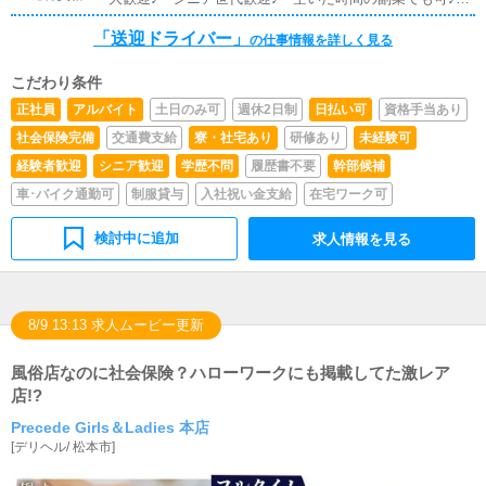
送迎業務♪◆長期安定の当グループで、あなたの空いた時
誰にも知られずに働けます♪＊【自分の車を持込の方】
間を活用し、副業収入を♪
「送迎ドライバー」
【お店の車をレンタル】どちらでもOK♪＊自動車任意保険
の仕事情報を詳しく見る
に加入している方♪
こだわり条件
正社員
アルバイト
土日のみ可
週休2日制
日払い可
資格手当あり
社会保険完備
交通費支給
寮・社宅あり
研修あり
未経験可
経験者歓迎
シニア歓迎
学歴不問
履歴書不要
幹部候補
車･バイク通勤可
制服貸与
入社祝い金支給
在宅ワーク可
検討中に追加
求人情報を見る
8/9 13:13 求人ムービー更新
風俗店なのに社会保険？ハローワークにも掲載してた激レア
店!?
Precede Girls＆Ladies 本店
[
デリヘル
/
松本市
]