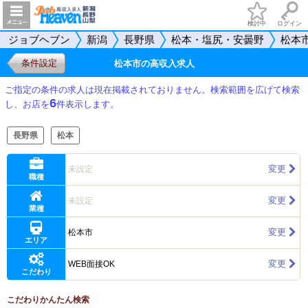
検討中
ログイン
ジョブヘブン
新潟
長野県
松本・塩尻・安曇野
松本
条件設定
松本市の高収入求人
ご指定の条件の求人は現在掲載されておりません。検索範囲を広げて検索
6
し、お店を
件表示します。
長野県
松本
変更
未設定
職種
変更
未設定
業種
変更
松本市
エリア
変更
WEB面接OK
こだわり
こだわりかんたん検索