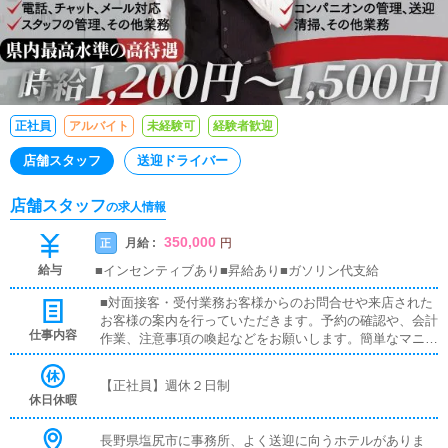
正社員
アルバイト
未経験可
経験者歓迎
店舗スタッフ
送迎ドライバー
店舗スタッフ
の求人情報
350,000
月給 :
正
円
給与
■インセンティブあり■昇給あり■ガソリン代支給
■対面接客・受付業務お客様からのお問合せや来店された
お客様の案内を行っていただきます。予約の確認や、会計
仕事内容
作業、注意事項の喚起などをお願いします。簡単なマニュ
アルや、先輩スタッフに付いて業務内容を見ながら徐々に
覚えていただきますので、未経験の方でも安心して働けま
【正社員】週休２日制
す。■キャスト管理お店で働いていただいているキャスト
休日休暇
の方が稼げるようにインターネットを使ったPR（写メ日
記）などの使い方などのアドバイスを行っていただきま
長野県塩尻市に事務所、よく送迎に向うホテルがありま
す。■PC更新業務ヘブンネットなど、ポータルサイト等の