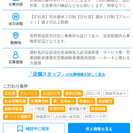
お客様の案内を行っていただきます。予約の確認や、会計
仕事内容
作業、注意事項の喚起などをお願いします。簡単なマニュ
アルや、先輩スタッフに付いて業務内容を見ながら徐々に
覚えていただきますので、未経験の方でも安心して働けま
【正社員】完全週休２日制【正社員】週休２日制【アルバ
す。■キャスト管理お店で働いていただいているキャスト
イト】週２日以上勤務
休日休暇
の方が稼げるようにインターネットを使ったPR（写メ日
記）などの使い方などのアドバイスを行っていただきま
長野県塩尻市付近に事務所を設けてあり、送迎範囲内も事
す。■PC更新業務ヘブンネットなど、ポータルサイト等の
務所近辺となります。
勤務地
店舗情報更新作業を行っていただきます。キャストの出勤
情報やイベント、求人ブログの作成となります。基本的に
運転免許証必須任意保険加入必須接客業・サービス業・営
はボタンを押すだけや、ブログの更新時に簡単に文字が入
業経験者優遇自営業経験者優遇清潔感・ハキハキと喋れる
力出来れば問題ありません。PCが苦手な人でも簡単にで
応募資格
方優遇
きます。■清掃・備品管理お客様やキャストの方に快適に
お過ごしいただくため、店内の清掃や備品の管理・補充を
「店舗スタッフ」
の仕事情報を詳しく見る
行っていただきます。
こだわり条件
正社員
アルバイト
土日のみ可
週休2日制
日払い可
資格手当あり
社会保険完備
交通費支給
寮・社宅あり
研修あり
未経験可
経験者歓迎
シニア歓迎
学歴不問
履歴書不要
幹部候補
車･バイク通勤可
制服貸与
入社祝い金支給
在宅ワーク可
検討中に追加
求人情報を見る