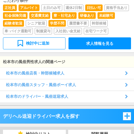
こだわり条件
けや、ブログの更新時に簡単に文字が入力出来れば問題あ
正社員
アルバイト
土日のみ可
週休2日制
日払い可
資格手当あり
りません。PCが苦手な人でも簡単にできます。■清掃・備
社会保険完備
交通費支給
寮・社宅あり
研修あり
未経験可
品管理お客様やキャストの方に快適にお過ごしいただくた
め、店内の清掃や備品の管理・補充を行っていただきま
経験者歓迎
シニア歓迎
学歴不問
履歴書不要
幹部候補
す。
車･バイク通勤可
制服貸与
入社祝い金支給
在宅ワーク可
検討中に追加
求人情報を見る
松本市の風俗男性求人の関連ページ
松本市の風俗店長・幹部候補求人
松本市の風俗スタッフ・風俗ボーイ求人
松本市のドライバー・風俗送迎求人
デリヘル送迎ドライバー求人を探す
新潟県