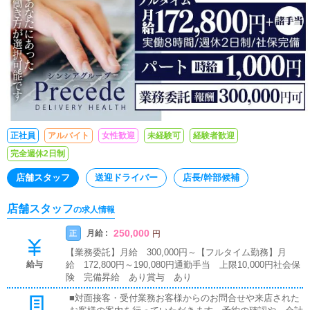
正社員
アルバイト
女性歓迎
未経験可
経験者歓迎
完全週休2日制
店舗スタッフ
送迎ドライバー
店長/幹部候補
店舗スタッフ
の求人情報
250,000
月給 :
正
円
【業務委託】月給 300,000円～【フルタイム勤務】月
給与
給 172,800円～190,080円通勤手当 上限10,000円社会保
険 完備昇給 あり賞与 あり
■対面接客・受付業務お客様からのお問合せや来店された