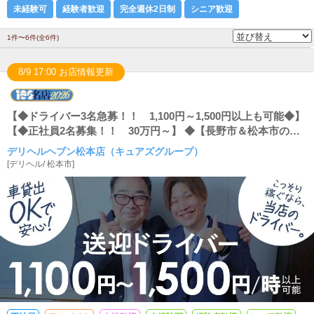
未経験可
経験者歓迎
完全週休2日制
シニア歓迎
1件〜6件(全6件)
8/9 17:00 お店情報更新
【◆ドライバー3名急募！！ 1,100円～1,500円以上も可能◆】
【◆正社員2名募集！！ 30万円～】 ◆【長野市＆松本市のキ
ュアズグループ4店舗でスタッフ同時募集！】 ◆外注ドライバ
デリヘルヘブン松本店（キュアズグループ）
ーは【車持込】or【お店の車を借りて】もOK！！ ◆【空いた
[
デリヘル
/
松本市
]
時間に副業で】＆【キュアズグループでチャレンジした
い！！】という男性・女性、お待ちしています♪