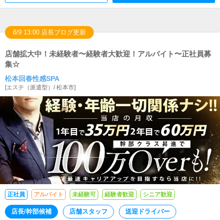
8/9 13:00 店長ブログ更新
店舗拡大中！未経験者〜経験者大歓迎！アルバイト〜正社員募
集☆
松本回春性感SPA
[
エステ（派遣型）
/
松本市
]
正社員
アルバイト
未経験可
経験者歓迎
シニア歓迎
店長/幹部候補
店舗スタッフ
送迎ドライバー