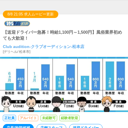
8/8 21:05 求人ムービー更新
【送迎ドライバー急募！時給1,100円～1,500円】風俗業界初め
ても大歓迎！
Club audition-クラブオーディション-松本店
[
デリヘル
/
松本市
]
正社員
アルバイト
未経験可
経験者歓迎
店長/幹部候補
店舗スタッフ
送迎ドライバー