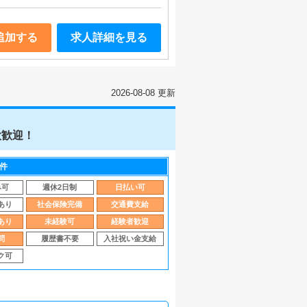
追加する
求人詳細を見る
2026-08-08 更新
大歓迎！
件
み可
週休2日制
日払い可
あり
社会保険完備
交通費支給
あり
未経験可
経験者歓迎
問
履歴書不要
入社祝い金支給
ク可