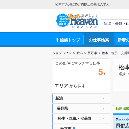
松本市の月給25万円以上の高収入求人
甲信越トップ
お仕事検索
新着
ジョブヘブン
>
新潟
>
長野県
>
松本・塩尻・安曇
この条件にマッチする仕事
松
5
件
選択中
エリア
から探す
新潟
長野県
動画掲
松本・塩尻・安曇野
Preced
風俗
松本市