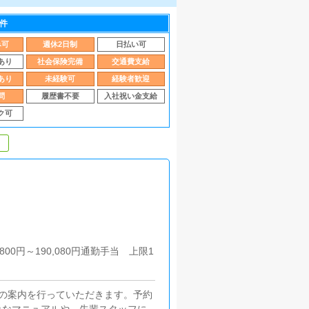
件
み可
週休2日制
日払い可
あり
社会保険完備
交通費支給
あり
未経験可
経験者歓迎
問
履歴書不要
入社祝い金支給
ク可
00円～190,080円通勤手当 上限1
の案内を行っていただきます。予約