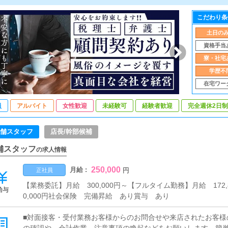
こだわり条
土日の
資格手当
寮・社宅
学歴不
在宅ワー
員
アルバイト
女性歓迎
未経験可
経験者歓迎
完全週休2日制
舗スタッフ
店長/幹部候補
舗スタッフ
の求人情報
250,000
月給 :
円
正社員
【業務委託】月給 300,000円～【フルタイム勤務】月給 172,8
給与
0,000円社会保険 完備昇給 あり賞与 あり
■対面接客・受付業務お客様からのお問合せや来店されたお客様