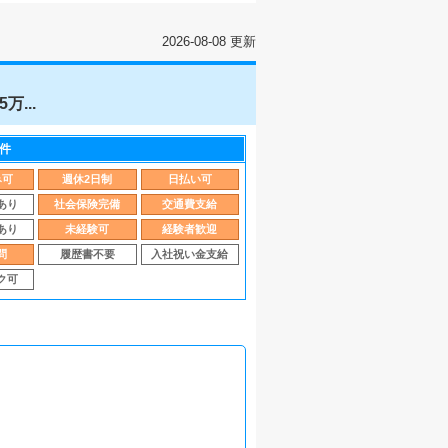
2026-08-08 更新
...
件
み可
週休2日制
日払い可
あり
社会保険完備
交通費支給
あり
未経験可
経験者歓迎
問
履歴書不要
入社祝い金支給
ク可