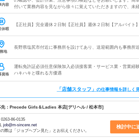
の確認や、会計作業、注意事項の喚起などをお願いします。簡
事内容
付いて業務内容を見ながら徐々に覚えていただきますので、未経
ャスト管理お店で働いていただいているキャストの方が稼げるよ
（写メ日記）などの使い方などのアドバイスを行っていただきま
【正社員】完全週休２日制【正社員】週休２日制【アルバイト
ど、ポータルサイト等の店舗情報更新作業を行っていただきま
日休暇
ト、求人ブログの作成となります。基本的にはボタンを押すだ
が入力出来れば問題ありません。PCが苦手な人でも簡単にでき
ャストの方に快適にお過ごしいただくため、店内の清掃や備品
長野県塩尻市付近に事務所を設けてあり、送迎範囲内も事務所
務地
す。
運転免許証必須任意保険加入必須接客業・サービス業・営業経
ハキハキと喋れる方優遇
募資格
「店舗スタッフ」
の仕事情報を詳しく
募先：
Precede Girls＆Ladies 本店
[デリヘル / 松本市]
0263-86-0135
L
job@m-sincere.net
検討中に
話の際は「ジョブヘブン見た」とお伝えください。