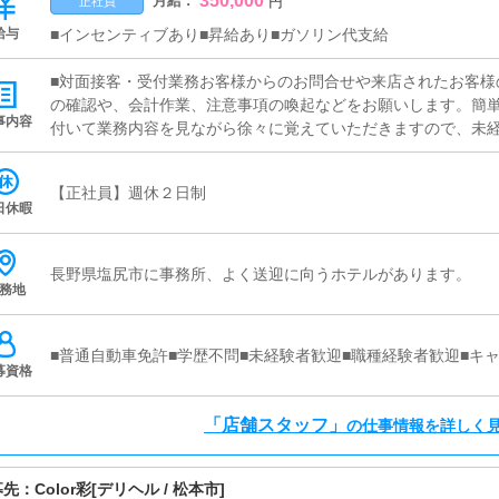
350,000
月給 :
円
正社員
給与
■インセンティブあり■昇給あり■ガソリン代支給
■対面接客・受付業務お客様からのお問合せや来店されたお客様
の確認や、会計作業、注意事項の喚起などをお願いします。簡
事内容
付いて業務内容を見ながら徐々に覚えていただきますので、未経
ャスト管理お店で働いていただいているキャストの方が稼げるよ
（写メ日記）などの使い方などのアドバイスを行っていただきま
【正社員】週休２日制
ど、ポータルサイト等の店舗情報更新作業を行っていただきま
日休暇
ト、求人ブログの作成となります。基本的にはボタンを押すだ
が入力出来れば問題ありません。PCが苦手な人でも簡単にでき
長野県塩尻市に事務所、よく送迎に向うホテルがあります。
務地
■普通自動車免許■学歴不問■未経験者歓迎■職種経験者歓迎■キ
募資格
「店舗スタッフ」
の仕事情報を詳しく
募先：
Color彩
[デリヘル / 松本市]