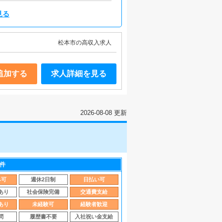
見る
松本市の高収入求人
追加する
求人詳細を見る
2026-08-08 更新
件
み可
週休2日制
日払い可
あり
社会保険完備
交通費支給
あり
未経験可
経験者歓迎
問
履歴書不要
入社祝い金支給