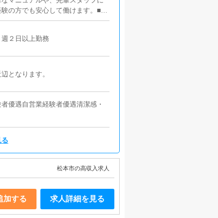
単なマニュアルや、先輩スタッフに
験の方でも安心して働けます。■キ
うにインターネットを使ったPR
す。■PC更新業務ヘブンネットな
】週２日以上勤務
す。キャストの出勤情報やイベン
けや、ブログの更新時に簡単に文字
ます。■清掃・備品管理お客様やキ
の管理・補充を行っていただきま
近辺となります。
験者優遇自営業経験者優遇清潔感・
見る
松本市の高収入求人
追加する
求人詳細を見る