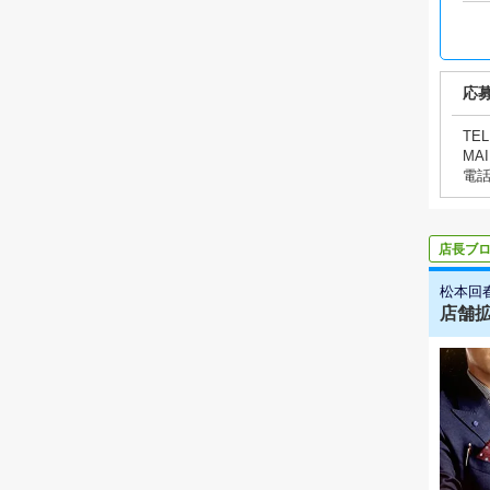
応
TEL
MAI
電
店長ブ
松本回
店舗