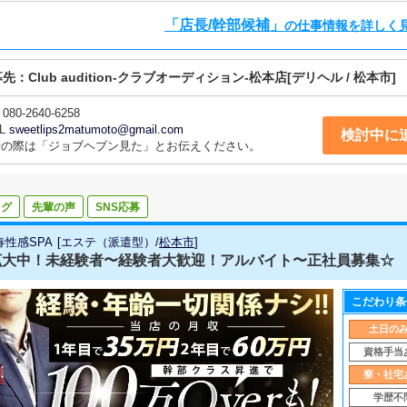
「店長/幹部候補」
の仕事情報を詳しく
募先：
Club audition-クラブオーディション-松本店
[デリヘル / 松本市]
080-2640-6258
L
sweetlips2matumoto@gmail.com
検討中に
話の際は「ジョブヘブン見た」とお伝えください。
ログ
先輩の声
SNS応募
春性感SPA
[
エステ（派遣型）
/
松本市
]
拡大中！未経験者〜経験者大歓迎！アルバイト〜正社員募集☆
こだわり条
土日の
資格手当
寮・社宅
学歴不