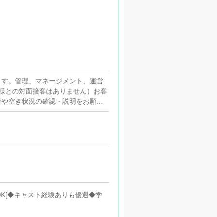
ます。管理、マネージメント、運営
様との対面接客はありません）お客
付や空き状況の確認・説明をお願い
簡単なマニュアルや先輩スタッフに
画の立案店舗イベントや店舗運営な
】【お客様のリピート率の向上】
提案を行っていただきます。■キャ
にインターネットを使ったPR（写
■PC更新業務ヘブンネットなど、
キャストの出勤情報やイベント、求
ブログの更新時に簡単に文字が入力
■清掃・備品管理お客様やキャスト
K[◆キャスト経験ありも優遇◆学
・補充を行っていただきます。