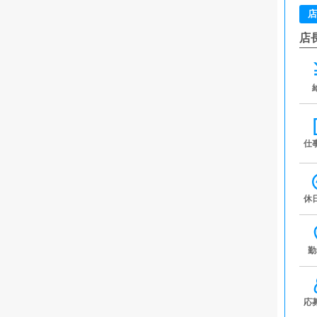
店
店
仕
休
勤
応