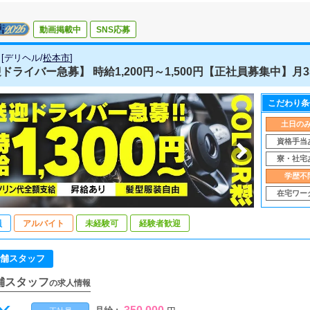
動画掲載中
SNS応募
[
デリヘル
/
松本市
]
ドライバー急募】 時給1,200円～1,500円【正社員募集中】月35万
こだわり条
土日の
資格手当
寮・社宅
学歴不
在宅ワー
員
アルバイト
未経験可
経験者歓迎
舗スタッフ
舗スタッフ
の求人情報