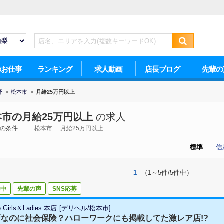
のお仕事
ランキング
求人動画
店長ブログ
先輩の
野
>
松本市
>
月給25万円以上
本市の月給25万円以上
の求人
の条件…
松本市
月給25万円以上
標準
信
1
（1～5件/5件中）
載中
先輩の声
SNS応募
e Girls＆Ladies 本店
[
デリヘル
/
松本市
]
店なのに社会保険？ハローワークにも掲載してた激レア店!?