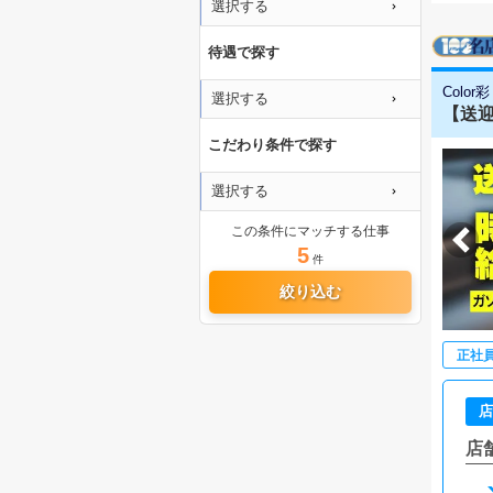
選択する
待遇で探す
Color彩
選択する
【送迎
こだわり条件で探す
選択する
この条件にマッチする仕事
5
件
絞り込む
正社
店
店