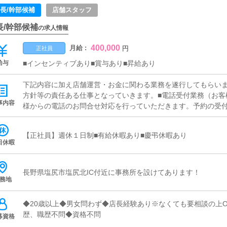
長/幹部候補
店舗スタッフ
長/幹部候補
の求人情報
400,000
月給 :
円
正社員
給与
■インセンティブあり■賞与あり■昇給あり
下記内容に加え店舗運営・お金に関わる業務を遂行してもらい
方針等の責任ある仕事となっていきます。■電話受付業務（お客
事内容
様からの電話のお問合せ対応を行っていただきます。予約の受
します。予約の確定後はキャストやドライバーに通達します。
気軽に聞ける環境ですので、未経験でも安心して働けます。■企
【正社員】週休１日制■有給休暇あり■慶弔休暇あり
ど様々な企画を提案していただきます。【新規のお客様の増加
日休暇
【キャストの方の入店数の増加】など、売上UPに繋がる施策の
スト管理お店で働いていただいているキャストの方が稼げるよう
メ日記）などの使い方などのアドバイスを行っていただきます。
長野県塩尻市塩尻北IC付近に事務所を設けてあります！
務地
ポータルサイト等の店舗情報更新作業を行っていただきます。
人ブログの作成となります。基本的にはボタンを押すだけや、
出来れば問題ありません。PCが苦手な人でも簡単にできます。
◆20歳以上◆男女問わず◆店長経験あり※なくても要相談の上O
の方に快適にお過ごしいただくため、店内の清掃や備品の管理
歴、職歴不問◆資格不問
募資格