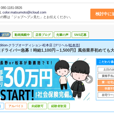
080-1181-0826
L
color.matsumoto@icloud.com
検討中に
話の際は「ジョブヘブン見た」とお伝えください。
動画掲載中
店長ブログ
先輩の声
SNS応募
audition-クラブオーディション-松本店
[
デリヘル
/
松本市
]
ドライバー急募！時給1,100円～1,500円】風俗業界初めても
こだわり条
土日の
資格手当
寮・社宅
学歴不
在宅ワー
員
アルバイト
未経験可
経験者歓迎