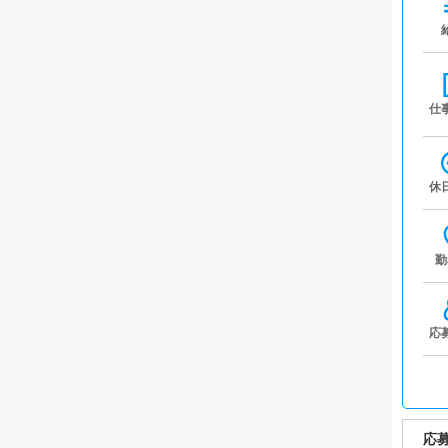
仕
休
勤
応
応