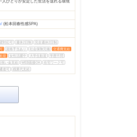
一人ひとりが安定した生活を送れる環境
o/
(松本回春性感SPA)
望対応可
週休2日制
完全週休2日制
可
資格手当あり
社会保険完備
交通費支給
歓迎
女性活躍中
大学生歓迎
学歴不問
社祝い金支給
WEB面接OK
在宅ワーク可
通達可
残業代支給