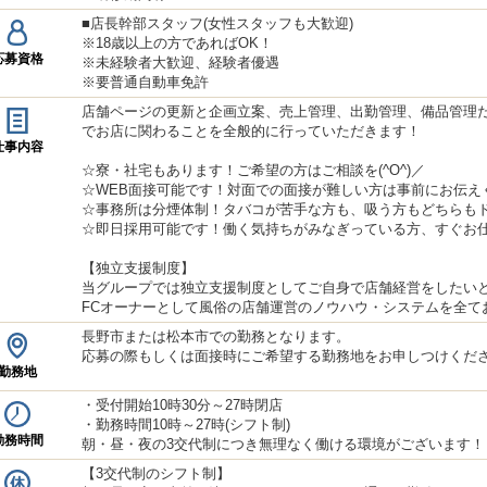
■店長幹部スタッフ(女性スタッフも大歓迎)
※18歳以上の方であればOK！
応募資格
※未経験者大歓迎、経験者優遇
※要普通自動車免許
店舗ページの更新と企画立案、売上管理、出勤管理、備品管理
でお店に関わることを全般的に行っていただきます！
仕事内容
☆寮・社宅もあります！ご希望の方はご相談を(^O^)／
☆WEB面接可能です！対面での面接が難しい方は事前にお伝え
☆事務所は分煙体制！タバコが苦手な方も、吸う方もどちらも
☆即日採用可能です！働く気持ちがみなぎっている方、すぐお
【独立支援制度】
当グループでは独立支援制度としてご自身で店舗経営をしたい
FCオーナーとして風俗の店舗運営のノウハウ・システムを全て
長野市または松本市での勤務となります。
応募の際もしくは面接時にご希望する勤務地をお申しつけくだ
勤務地
・受付開始10時30分～27時閉店
・勤務時間10時～27時(シフト制)
勤務時間
朝・昼・夜の3交代制につき無理なく働ける環境がございます！
【3交代制のシフト制】