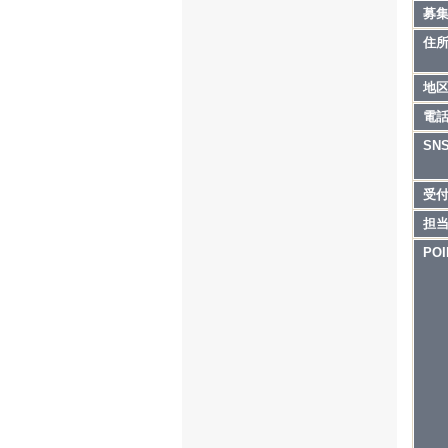
募
▪️正
月給2
住
目標達
・受
地
店舗
電
▪️店長
SN
月給3
目標達
受
・キ
店舗
担
POI
▪️エ
月給4
目標達
・社
複数
▪️グ
月給5
目標達