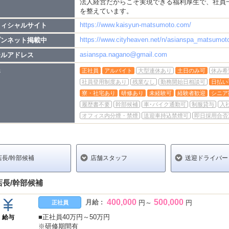
法人経営だからこそ実現できる福利厚生で、社員
を整えています。
https://www.kaisyun-matsumoto.com/
フィシャルサイト
https://www.cityheaven.net/n/asianspa_matsumot
ブンネット掲載中
asianspa.nagano@gmail.com
ールアドレス
遇
正社員
アルバイト
大型連休あり
土日のみ可
休み希
社員登用制度あり
残業なし
勤務開始日相談可
日払い
寮・社宅あり
研修あり
未経験可
経験者歓迎
シニア
履歴書不要
幹部候補
車･バイク通勤可
制服貸与
入
オフィス内分煙・禁煙
送迎車持込禁煙可
即日採用合否
店長/幹部候補
店舗スタッフ
送迎ドライバー
店長/幹部候補
400,000
500,000
月給 :
円
～
円
正社員
■正社員40万円～50万円
給与
※研修期間有