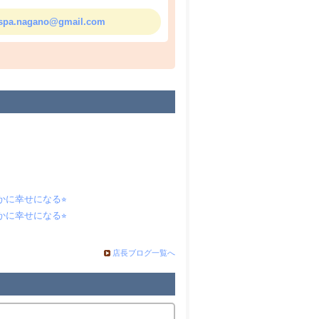
nspa.nagano@gmail.com
せな人生を実現するための時間にしたい考
かに幸せになる⭐︎
、多くの学びがあります。
かに幸せになる⭐︎
てくれます。
店長ブログ一覧へ
る。