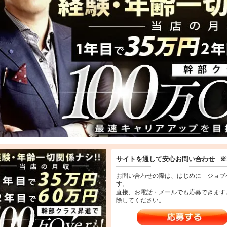
22年11月 ・回春性感SPA 高崎店オープン
23年3月 ・回春性感SPA 松本店オープン
23年7月 ・回春性感SPA 伊勢崎店オープン
6店舗を運営中！
も新規出店を進め、さらなる事業拡大を目指しています。
概念に捉われず、新しい「遊び」と「体験価値」を創造し続けること。
て、この業界の常識やイメージを覆す環境づくりを徹底しています。
・女性問わず活躍できる職場です。
事を通じて豊かに幸せになる〜
ちMUSOUグループは、ただ売上や利益を追い求めるだけの会社ではありませ
にしているのは、
サイトを通して安心お問い合わせ
※
社の目的・目標達成」と、「社員・キャスト一人ひとりの目的・目標達成」
方を実現していくことです。
お問い合わせの際は、はじめに「ジョブ
す。
なら、私たちは仕事の本当の目的は
直接、お電話・メールでも応募できます
せな人生を送ること」だと考えているからです。
除してください。
よって幸せの形は違います。