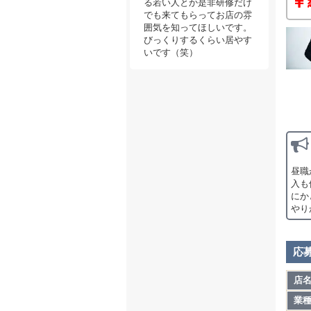
る若い人とか是非研修だけ
私た
でも来てもらってお店の雰
囲気を知ってほしいです。
働く
びっくりするくらい居やす
いです（笑）
MU
▪️ア
・時給
※11
▪️研
月給2
昼職
まず
入も
・送
にか
など
やり
▪️研
月給2
応
・送
を学
店
専用
業