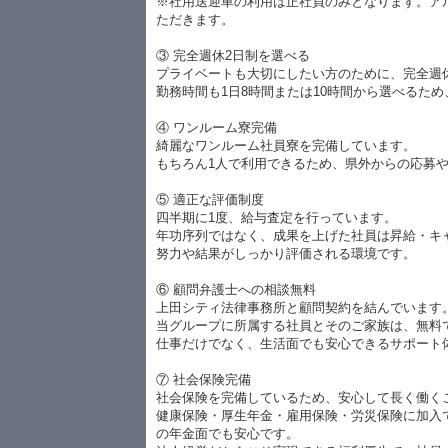
ループ全体の運営 ・新規事業開発 ・出店戦略 ・業界シェア拡大
※社用送迎車の利用は正社員のみとなります。ア
の未来を創る経営ポジションです。
ただきます。
験者歓迎♪
③ 完全週休2日制を選べる
経験は一切必要ありません。
プライベートも大切にしたい方のために、完全週
ュアルと研修制度が整っているため、未経験からでも安心してスタートできま
勤務時間も1日8時間または10時間から選べるた
、経験者の方には現状以上の待遇や昇給スピードをご用意しております。
からの移籍を検討されている方も大歓迎です。
④ ワンルーム寮完備
験・能力に応じて特別待遇あり
綺麗なワンルーム社員寮を完備しています。
もちろん1人で利用できるため、県外からの応募
⑤ 適正な評価制度
四半期に1度、給与査定を行っています。
年功序列ではなく、成果を上げた社員は昇給・キ
努力や結果がしっかり評価される環境です。
⑥ 顧問弁護士への相談無料
上田シティ法律事務所と顧問契約を結んでいます
当グループに所属する社員とそのご家族は、無料
仕事だけでなく、生活面でも安心できるサポート
⑦ 社会保険完備
社会保険を完備しているため、安心して長く働く
健康保険・厚生年金・雇用保険・労災保険に加入
の年金面でも安心です。