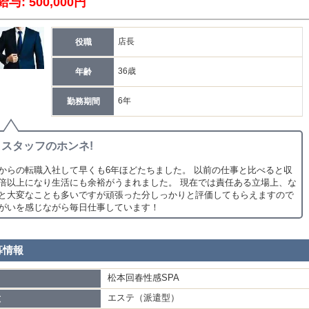
給与: 500,000円
ちは、そんな好循環を創り続けたいと考えています。
ことを単なる生活のためで終わらせるのではなく、仕事を通じて成長し、夢を
店長
役職
SOUグループは、そんな未来を共に目指す仲間を募集しております！
36歳
年齢
ルバイト
1,000円～1,500円 ・研修後の時給1,200円以上
6年
勤務期間
:00~3:00までの間、希望の時間で勤務可能です。
スタッフのホンネ!
修社員（入社1ヶ月目）
10,000円＋各種手当
からの転職入社して早くも6年ほどたちました。 以前の仕事と比べると収
は店舗全体の流れを学びながら、
倍以上になり生活にも余裕がうまれました。 現在では責任ある立場上、な
迎業務 ・清掃業務 ・接客サポート
と大変なことも多いですが頑張った分しっかりと評価してもらえますので
基礎業務を習得していただきます。
がいを感じながら毎日仕事しています！
修社員（入社2ヶ月目）
30,000円＋各種手当
募情報
迎の配車管理 ・スタッフ管理補助 ・店舗運営補助
びます。
松本回春性感SPA
名
アプリを使用するため、未経験でも安心して覚えられます。
エステ（派遣型）
種