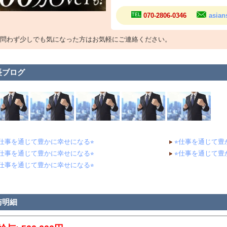
族を幸せにしたい」
070-2806-0346
asia
くさん稼ぎたい」
金に縛られず生活したい」
立したい」
問わず少しでも気になった方はお気軽にご連絡ください。
きなことに挑戦したい」
想のライフスタイルを実現したい」
想いを実現するために、成長し目標に向かって挑戦します。
長ブログ
発展、その過程に自己成長がある！
は人生の約3分の1を占める大切な時間です。
24時間のうち、8時間働くとすれば、人生の約3分の1は仕事の時間です。
らこそ私たちは、その時間を単なる労働ではなく、成長し、目標を達成し、幸
います。
︎仕事を通じて豊かに幸せになる⭐︎
⭐︎仕事を通じて豊
仕事には、人との関わり方、接客、マネジメント、集客、マーケティングなど
︎仕事を通じて豊かに幸せになる⭐︎
⭐︎仕事を通じて豊
︎仕事を通じて豊かに幸せになる⭐︎
ろん、うまくいかないことや失敗することもあります。
し、その経験の一つひとつが学びとなり、自分自身を成長させ、可能性を広げ
やキャスト一人ひとりが目標を達成し、人生が豊かになることで会社も成長す
与明細
が成長することで、さらに多くのチャンスや挑戦の機会が生まれる。