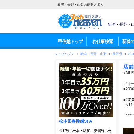
新潟・長野・山梨の高収入求人
甲信越トップ
お仕事検索
新着
ジョブヘブン
>
新潟・長野・山梨
>
長野県
>
松
店舗
⭐︎M
グル
■20
■20
※M
■20
松本回春性感SPA
■20
長野県
/
松本・塩尻・安曇野
/
松