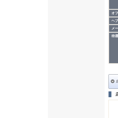
オ
ヘ
メ
待