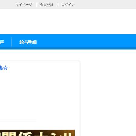
マイページ
会員登録
ログイン
声
給与明細
集☆