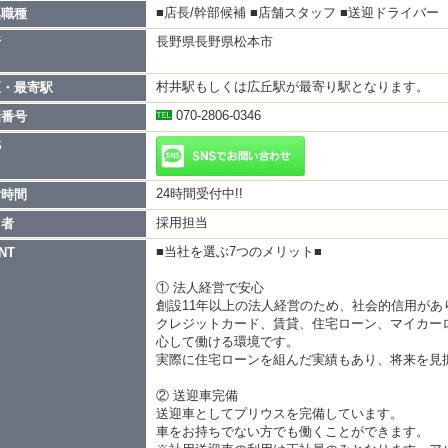
■店長/幹部候補 ■店舗スタッフ ■送迎ドライバー
集職種
社員（入社3ヶ月目）
50,000円＋各種手当
長野県長野県松本市
所
成時：月給270,000円以上
付業務 ・送迎業務 ・WEB更新 ・ネット集客業務
村井駅もしくは広丘駅が最寄り駅となります。
区・最寄駅
運営全般を担当していただきます。
070-2806-0346
話番号
S
50,000円＋各種手当
成時：月給450,000円以上
24時間受付中!!
付時間
ャスト管理 ・顧客管理 ・売上管理 ・店舗運営全般
の責任者として経営に近い業務を担当します。
採用担当
当者
■当社を選ぶ7つのメリット■
NT
リアマネージャー
50,000円＋歩合＋各種手当
① 法人経営で安心
成時：月給700,000円以上
創設11年以上の法人経営のため、社会的信用があ
員育成 ・市場分析 ・戦略立案 ・エリア売上管理
クレジットカード、賃貸、住宅ローン、マイカー
店舗の成長を支えるポジションです。
心して働ける環境です。
実際に住宅ローンを組んだ実績もあり、将来を見
ループ統括
② 送迎車完備
50,000円＋歩合＋各種手当
送迎車としてプリウスを完備しています。
成時：月収800,000円以上
車をお持ちでない方でも働くことができます。