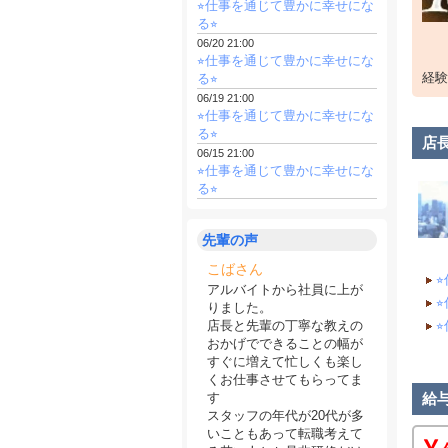
⭐︎仕事を通じて豊かに幸せにな
「家
る⭐︎
「た
06/20 21:00
「お
⭐︎仕事を通じて豊かに幸せにな
「独
経験
る⭐︎
「好
06/19 21:00
「理
⭐︎仕事を通じて豊かに幸せにな
る⭐︎
その
店
06/15 21:00
⭐︎仕事を通じて豊かに幸せにな
事業
る⭐︎
仕事
1日
先輩の声
だか
えて
こばさん
⭐
アルバイトから社員に上が
この
⭐
りました。
店長と先輩の丁寧な教えの
⭐
もち
おかげでできることの幅が
しか
すぐに増えて忙しくも楽し
くお仕事させてもらってま
社員
す
給
スタッフの年代が20代が多
会社
いこともあって転職考えて