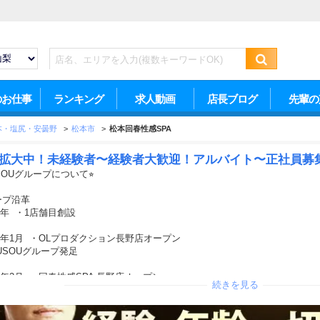
のお仕事
ランキング
求人動画
店長ブログ
先輩の
本・塩尻・安曇野
>
松本市
>
松本回春性感SPA
拡大中！未経験者〜経験者大歓迎！アルバイト〜正社員募
USOUグループについて⭐︎
ープ沿革
06年 ・1店舗目創設
18年1月 ・OLプロダクション長野店オープン
USOUグループ発足
20年2月 ・回春性感SPA 長野店オープン
続きを見る
21年2月 ・かいかんえすて長野店オープン