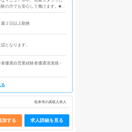
単なマニュアルや、先輩スタッフに
験の方でも安心して働けます。■キ
うにインターネットを使ったPR
す。■PC更新業務ヘブンネットな
】週２日以上勤務
す。キャストの出勤情報やイベン
けや、ブログの更新時に簡単に文字
ます。■清掃・備品管理お客様やキ
の管理・補充を行っていただきま
近辺となります。
験者優遇自営業経験者優遇清潔感・
見る
松本市の高収入求人
追加する
求人詳細を見る