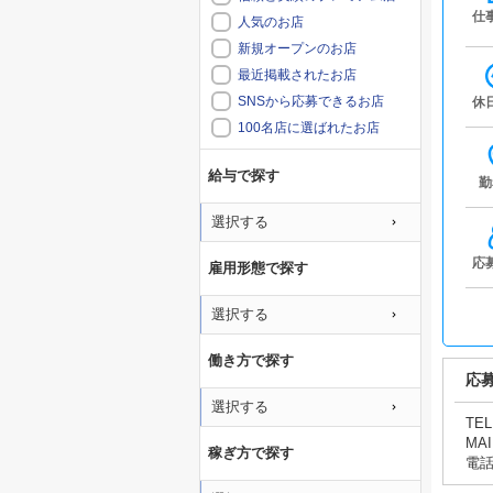
仕
人気のお店
新規オープンのお店
最近掲載されたお店
SNSから応募できるお店
休
100名店に選ばれたお店
給与で探す
勤
選択する
応
雇用形態で探す
選択する
働き方で探す
応
選択する
TEL
MAI
稼ぎ方で探す
電