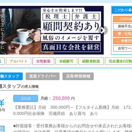
こだわり条
土日の
資格手当
寮・社宅
学歴不
在宅ワー
員
アルバイト
女性歓迎
未経験可
経験者歓迎
完全週休2日制
舗スタッフ
送迎ドライバー
店長/幹部候補
舗スタッフ
の求人情報
250,000
月給 :
円
正社員
【業務委託】月給 300,000円～【フルタイム勤務】月給 172,8
給与
0,000円社会保険 完備昇給 あり賞与 あり
■対面接客・受付業務お客様からのお問合せや来店されたお客様