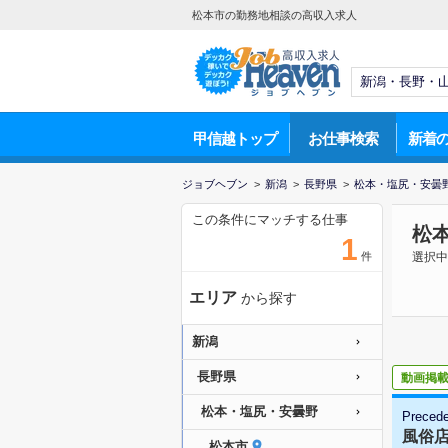
松本市の勤務地相談の高収入求人
甲信越トップ
お仕事検索
新着
ジョブヘブン
>
新潟
>
長野県
>
松本・塩尻・安曇
この条件にマッチする仕事
松
1
件
選択中
エリア
から探す
新潟
長野県
動画掲
松本・塩尻・安曇野
Preced
風俗
松本市