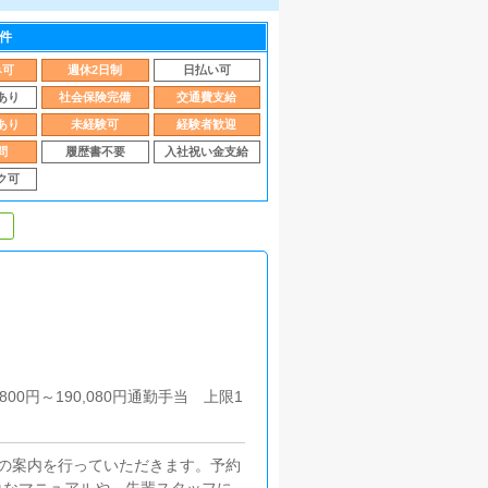
件
み可
週休2日制
日払い可
あり
社会保険完備
交通費支給
あり
未経験可
経験者歓迎
問
履歴書不要
入社祝い金支給
ク可
00円～190,080円通勤手当 上限1
の案内を行っていただきます。予約