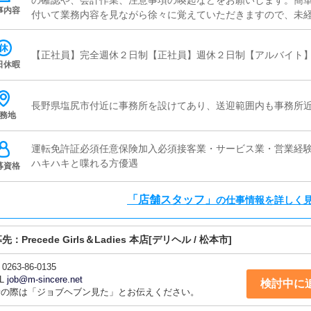
の確認や、会計作業、注意事項の喚起などをお願いします。簡
事内容
付いて業務内容を見ながら徐々に覚えていただきますので、未経
ャスト管理お店で働いていただいているキャストの方が稼げるよ
（写メ日記）などの使い方などのアドバイスを行っていただきま
【正社員】完全週休２日制【正社員】週休２日制【アルバイト
ど、ポータルサイト等の店舗情報更新作業を行っていただきま
日休暇
ト、求人ブログの作成となります。基本的にはボタンを押すだ
が入力出来れば問題ありません。PCが苦手な人でも簡単にでき
ャストの方に快適にお過ごしいただくため、店内の清掃や備品
長野県塩尻市付近に事務所を設けてあり、送迎範囲内も事務所
務地
す。
運転免許証必須任意保険加入必須接客業・サービス業・営業経
ハキハキと喋れる方優遇
募資格
「店舗スタッフ」
の仕事情報を詳しく
募先：
Precede Girls＆Ladies 本店
[デリヘル / 松本市]
0263-86-0135
L
job@m-sincere.net
検討中に
話の際は「ジョブヘブン見た」とお伝えください。