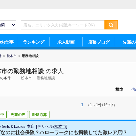
のお仕事
ランキング
求人動画
店長ブログ
先輩の
野
>
松本市
>
勤務地相談
本市の勤務地相談
の求人
の条件…
松本市
勤務地相談
標準
信
1
（1～1件/1件中）
載中
先輩の声
SNS応募
e Girls＆Ladies 本店
[
デリヘル
/
松本市
]
店なのに社会保険？ハローワークにも掲載してた激レア店!?