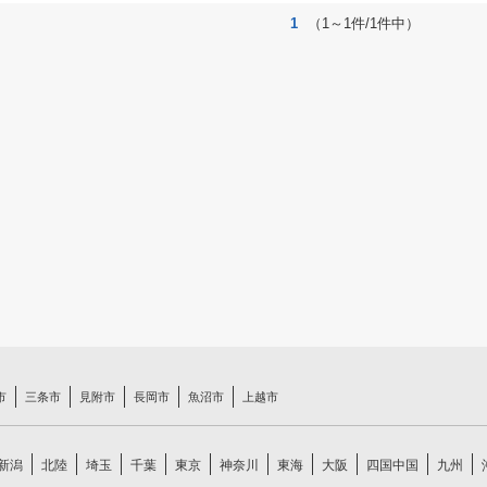
1
（1～1件/1件中）
市
三条市
見附市
長岡市
魚沼市
上越市
新潟
北陸
埼玉
千葉
東京
神奈川
東海
大阪
四国中国
九州