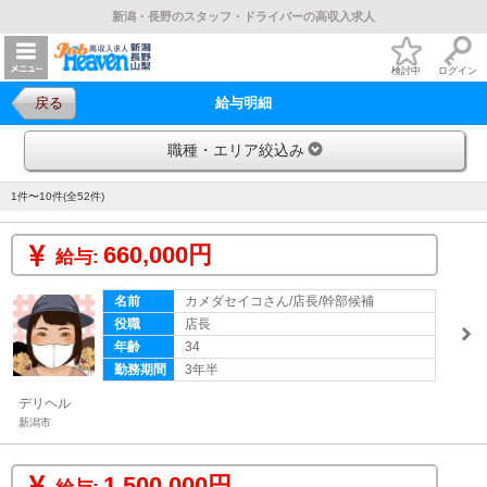
新潟・長野のスタッフ・ドライバーの高収入求人
検討中
ログイン
戻る
給与明細
職種・エリア絞込み
1件〜10件(全52件)
660,000円
給与:
名前
カメダセイコさん/店長/幹部候補
役職
店長
年齢
34
勤務期間
3年半
デリヘル
新潟市
1,500,000円