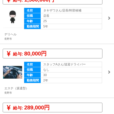
給与:
名前
タキザワさん/店長/幹部候補
役職
店長
年齢
25
勤務期間
5年
デリヘル
長野市
80,000円
給与:
名前
スタッフAさん/送迎ドライバー
役職
なし
年齢
30
勤務期間
2年
エステ（派遣型）
長野市
289,000円
給与: