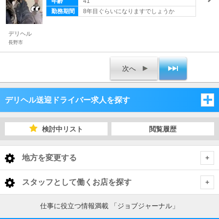
年齢
41
勤務期間
8年目ぐらいになりますでしょうか
デリヘル
長野市
次へ
デリヘル送迎ドライバー求人を探す
新潟県
検討中リスト
閲覧履歴
長野県
新潟県
地方を変更する
山梨県
長野県
新潟県 デリヘル送迎ドライバー
<
全国トップ
スタッフとして働くお店を探す
山梨県
下越
長野県 デリヘル送迎ドライバー
北海道 男性高収入
仕事に役立つ情報満載 「ジョブジャーナル」
新潟県