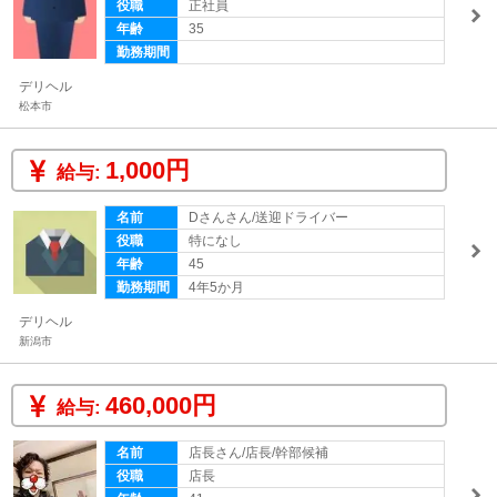
役職
正社員
年齢
35
勤務期間
デリヘル
松本市
1,000円
給与:
名前
Dさんさん/送迎ドライバー
役職
特になし
年齢
45
勤務期間
4年5か月
デリヘル
新潟市
460,000円
給与:
名前
店長さん/店長/幹部候補
役職
店長