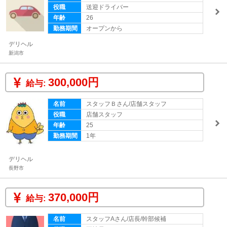
役職
送迎ドライバー
年齢
26
勤務期間
オープンから
デリヘル
新潟市
300,000円
給与:
名前
スタッフＢさん/店舗スタッフ
役職
店舗スタッフ
年齢
25
勤務期間
1年
デリヘル
長野市
370,000円
給与:
名前
スタッフAさん/店長/幹部候補