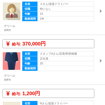
名前
Ａさん/送迎ドライバー
役職
特になし
年齢
23
勤務期間
2年
デリヘル
長岡市
370,000円
給与:
名前
スタッフAさん/店長/幹部候補
役職
正社員
年齢
35
勤務期間
デリヘル
長野市
1,200円
給与:
名前
Nさん/送迎ドライバー