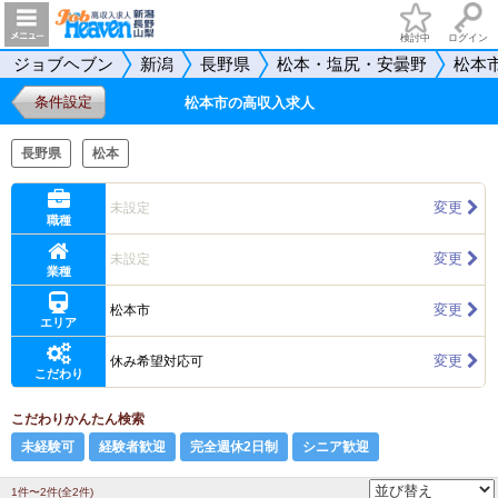
検討中
ログイン
ジョブヘブン
新潟
長野県
松本・塩尻・安曇野
松本
条件設定
松本市の高収入求人
長野県
松本
変更
未設定
職種
変更
未設定
業種
変更
松本市
エリア
変更
休み希望対応可
こだわり
こだわりかんたん検索
未経験可
経験者歓迎
完全週休2日制
シニア歓迎
1件〜2件(全2件)