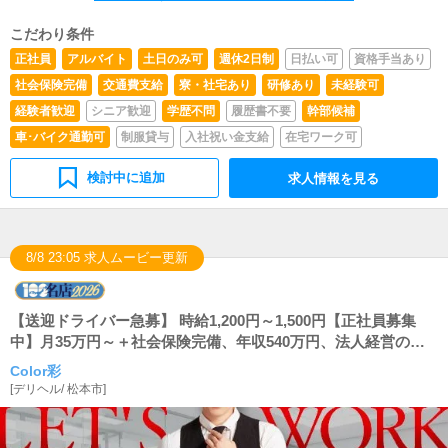
こだわり条件
正社員
アルバイト
土日のみ可
週休2日制
日払い可
資格手当あり
社会保険完備
交通費支給
寮・社宅あり
研修あり
未経験可
経験者歓迎
シニア歓迎
学歴不問
履歴書不要
幹部候補
車･バイク通勤可
制服貸与
入社祝い金支給
在宅ワーク可
検討中に追加
求人情報を見る
8/8 23:05 求人ムービー更新
【送迎ドライバー急募】 時給1,200円～1,500円【正社員募集
中】月35万円～＋社会保険完備、年収540万円、法人経営の安
定した職場で働いてみませんか？
Color彩
[
デリヘル
/
松本市
]