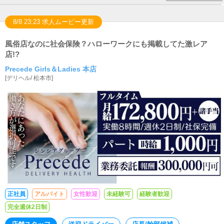
8/8 23:23 求人ムービー更新
風俗店なのに社会保険？ハローワークにも掲載してた激レア
店!?
Precede Girls＆Ladies 本店
[
デリヘル
/
松本市
]
正社員
アルバイト
女性歓迎
未経験可
経験者歓迎
完全週休2日制