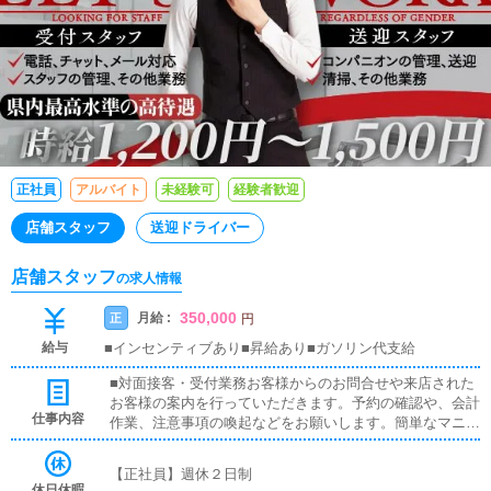
正社員
アルバイト
未経験可
経験者歓迎
店舗スタッフ
送迎ドライバー
店舗スタッフ
の求人情報
350,000
月給 :
正
円
給与
■インセンティブあり■昇給あり■ガソリン代支給
■対面接客・受付業務お客様からのお問合せや来店された
お客様の案内を行っていただきます。予約の確認や、会計
仕事内容
作業、注意事項の喚起などをお願いします。簡単なマニュ
アルや、先輩スタッフに付いて業務内容を見ながら徐々に
覚えていただきますので、未経験の方でも安心して働けま
【正社員】週休２日制
す。■キャスト管理お店で働いていただいているキャスト
休日休暇