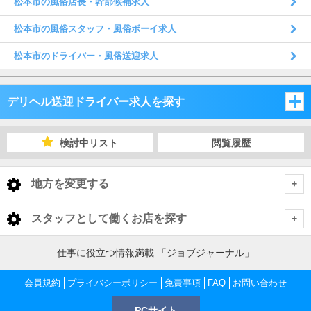
松本市の風俗店長・幹部候補求人
松本市の風俗スタッフ・風俗ボーイ求人
松本市のドライバー・風俗送迎求人
デリヘル送迎ドライバー求人を探す
新潟県
検討中リスト
閲覧履歴
長野県
新潟県
地方を変更する
山梨県
長野県
新潟県 デリヘル送迎ドライバー
<
全国トップ
スタッフとして働くお店を探す
山梨県
下越
長野県 デリヘル送迎ドライバー
北海道 男性高収入
新潟県
仕事に役立つ情報満載 「ジョブジャーナル」
東北 男性高収入
長野・千曲・須坂・中野
山梨県 デリヘル送迎ドライバー
中越
下越 デリヘル送迎ドライバー
会員規約
新潟 男性高収入
プライバシーポリシー
免責事項
FAQ
お問い合わせ
長野県
南関東 男性高収入
新潟 男性高収入
PCサイト