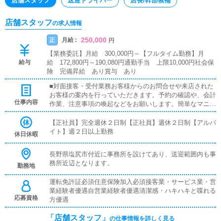
店舗スタッフ
送迎ドライバー
店長/幹部候補
店舗スタッフ
の求人情報
250,000
月給 :
正
円
【業務委託】月給 300,000円～【フルタイム勤務】月
給与
給 172,800円～190,080円通勤手当 上限10,000円社会保
険 完備昇給 あり賞与 あり
■対面接客・受付業務お客様からのお問合せや来店された
お客様の案内を行っていただきます。予約の確認や、会計
仕事内容
作業、注意事項の喚起などをお願いします。簡単なマニュ
アルや、先輩スタッフに付いて業務内容を見ながら徐々に
覚えていただきますので、未経験の方でも安心して働けま
【正社員】完全週休２日制【正社員】週休２日制【アルバ
す。■キャスト管理お店で働いていただいているキャスト
イト】週２日以上勤務
休日休暇
の方が稼げるようにインターネットを使ったPR（写メ日
記）などの使い方などのアドバイスを行っていただきま
長野県塩尻市付近に事務所を設けてあり、送迎範囲内も事
す。■PC更新業務ヘブンネットなど、ポータルサイト等の
務所近辺となります。
勤務地
店舗情報更新作業を行っていただきます。キャストの出勤
情報やイベント、求人ブログの作成となります。基本的に
運転免許証必須任意保険加入必須接客業・サービス業・営
はボタンを押すだけや、ブログの更新時に簡単に文字が入
業経験者優遇自営業経験者優遇清潔感・ハキハキと喋れる
力出来れば問題ありません。PCが苦手な人でも簡単にで
応募資格
方優遇
きます。■清掃・備品管理お客様やキャストの方に快適に
お過ごしいただくため、店内の清掃や備品の管理・補充を
「店舗スタッフ」
の仕事情報を詳しく見る
行っていただきます。