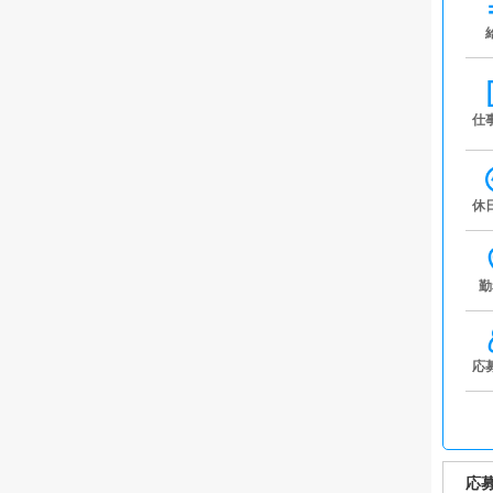
仕
休
勤
応
応