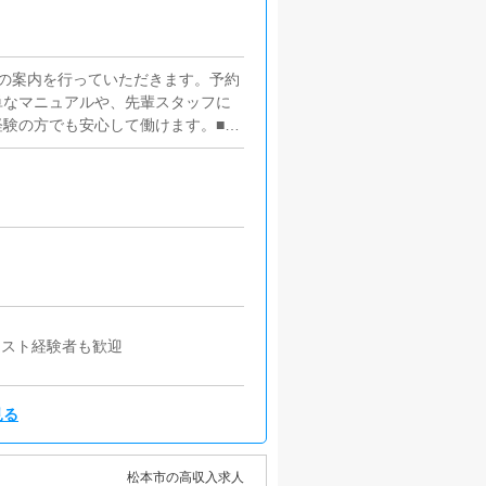
の案内を行っていただきます。予約
単なマニュアルや、先輩スタッフに
験の方でも安心して働けます。■キ
うにインターネットを使ったPR
す。■PC更新業務ヘブンネットな
す。キャストの出勤情報やイベン
けや、ブログの更新時に簡単に文字
ます。
ャスト経験者も歓迎
見る
松本市の高収入求人