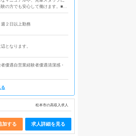
単なマニュアルや、先輩スタッフに
験の方でも安心して働けます。■キ
うにインターネットを使ったPR
す。■PC更新業務ヘブンネットな
】週２日以上勤務
す。キャストの出勤情報やイベン
けや、ブログの更新時に簡単に文字
ます。■清掃・備品管理お客様やキ
の管理・補充を行っていただきま
近辺となります。
験者優遇自営業経験者優遇清潔感・
見る
松本市の高収入求人
追加する
求人詳細を見る