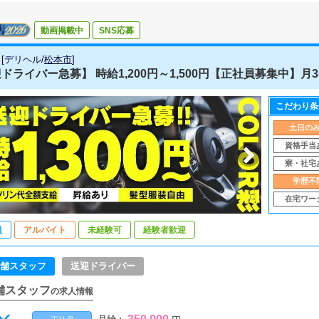
動画掲載中
SNS応募
[
デリヘル
/
松本市
]
ドライバー急募】 時給1,200円～1,500円【正社員募集中】月35万
こだわり条
土日の
資格手当
寮・社宅
学歴不
在宅ワー
員
アルバイト
未経験可
経験者歓迎
舗スタッフ
送迎ドライバー
舗スタッフ
の求人情報