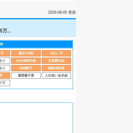
2026-08-05 更新
...
件
み可
週休2日制
日払い可
あり
社会保険完備
交通費支給
あり
未経験可
経験者歓迎
問
履歴書不要
入社祝い金支給
ク可