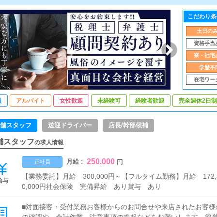
こだわり条
土日の
資格手当
寮・社宅
学歴不
在宅ワー
員
アルバイト
女性歓迎
未経験可
経験者歓迎
完全週休2日制
舗スタッフ
送迎ドライバー
店長/幹部候補
舗スタッフ
の求人情報
250,000
月給 :
円
正社員
【業務委託】月給 300,000円～【フルタイム勤務】月給 172,8
給与
0,000円社会保険 完備昇給 あり賞与 あり
■対面接客・受付業務お客様からのお問合せや来店されたお客様