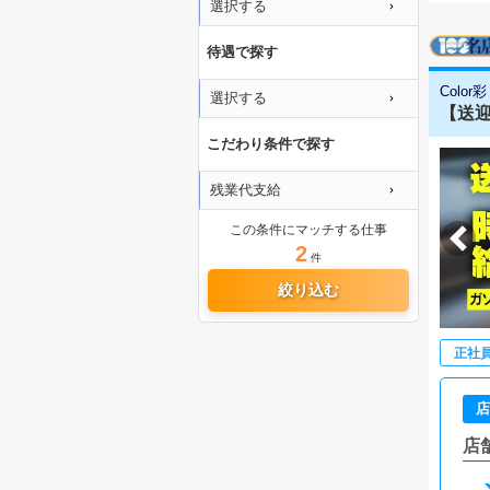
選択する
待遇で探す
Color彩
選択する
【送迎
こだわり条件で探す
残業代支給
この条件にマッチする仕事
2
件
絞り込む
正社
店
店