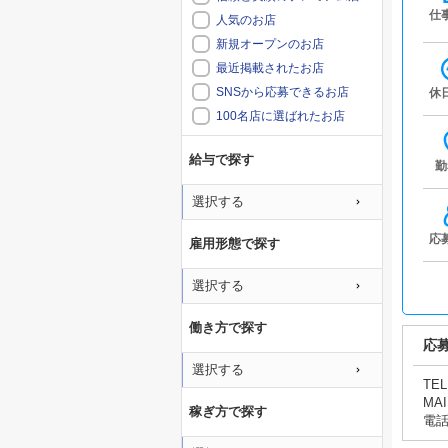
仕
人気のお店
新規オープンのお店
最近掲載されたお店
SNSから応募できるお店
休
100名店に選ばれたお店
給与で探す
勤
選択する
応
雇用形態で探す
選択する
働き方で探す
応
選択する
TEL
MAI
稼ぎ方で探す
電