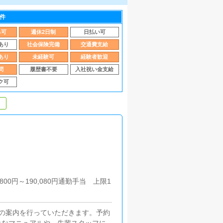
件
み可
週休2日制
日払い可
あり
社会保険完備
交通費支給
あり
未経験可
経験者歓迎
問
履歴書不要
入社祝い金支給
ク可
00円～190,080円通勤手当 上限1
の案内を行っていただきます。予約