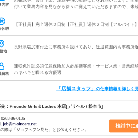
の確認や、会計作業、注意事項の喚起などをお願いします。簡
事内容
付いて業務内容を見ながら徐々に覚えていただきますので、未経
ャスト管理お店で働いていただいているキャストの方が稼げるよ
（写メ日記）などの使い方などのアドバイスを行っていただきま
【正社員】完全週休２日制【正社員】週休２日制【アルバイト
ど、ポータルサイト等の店舗情報更新作業を行っていただきま
日休暇
ト、求人ブログの作成となります。基本的にはボタンを押すだ
が入力出来れば問題ありません。PCが苦手な人でも簡単にでき
ャストの方に快適にお過ごしいただくため、店内の清掃や備品
長野県塩尻市付近に事務所を設けてあり、送迎範囲内も事務所
務地
す。
運転免許証必須任意保険加入必須接客業・サービス業・営業経
ハキハキと喋れる方優遇
募資格
「店舗スタッフ」
の仕事情報を詳しく
募先：
Precede Girls＆Ladies 本店
[デリヘル / 松本市]
0263-86-0135
L
job@m-sincere.net
検討中に
話の際は「ジョブヘブン見た」とお伝えください。