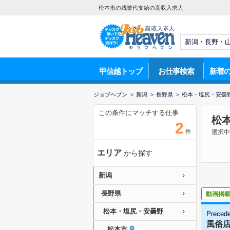
松本市の残業代支給の高収入求人
甲信越トップ
お仕事検索
新着
ジョブヘブン
>
新潟
>
長野県
>
松本・塩尻・安曇
この条件にマッチする仕事
松
2
件
選択中
エリア
から探す
新潟
長野県
動画掲
松本・塩尻・安曇野
Preced
風俗
松本市