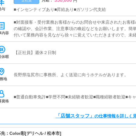
350,000
月給 :
円
正社員
給与
■インセンティブあり■昇給あり■ガソリン代支給
■対面接客・受付業務お客様からのお問合せや来店されたお客様
の確認や、会計作業、注意事項の喚起などをお願いします。簡
事内容
付いて業務内容を見ながら徐々に覚えていただきますので、未経
ャスト管理お店で働いていただいているキャストの方が稼げるよ
（写メ日記）などの使い方などのアドバイスを行っていただきま
【正社員】週休２日制
ど、ポータルサイト等の店舗情報更新作業を行っていただきま
日休暇
ト、求人ブログの作成となります。基本的にはボタンを押すだ
が入力出来れば問題ありません。PCが苦手な人でも簡単にでき
長野県塩尻市に事務所、よく送迎に向うホテルがあります。
務地
■普通自動車免許■学歴不問■未経験者歓迎■職種経験者歓迎■キ
募資格
「店舗スタッフ」
の仕事情報を詳しく
募先：
Color彩
[デリヘル / 松本市]