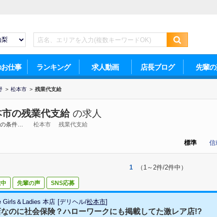
のお仕事
ランキング
求人動画
店長ブログ
先輩の
野
>
松本市
>
残業代支給
本市の残業代支給
の求人
の条件…
松本市
残業代支給
標準
信
1
（1～2件/2件中）
載中
先輩の声
SNS応募
e Girls＆Ladies 本店
[
デリヘル
/
松本市
]
店なのに社会保険？ハローワークにも掲載してた激レア店!?